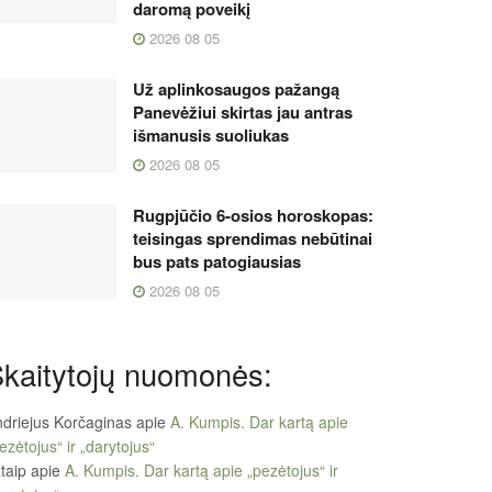
daromą poveikį
2026 08 05
Už aplinkosaugos pažangą
Panevėžiui skirtas jau antras
išmanusis suoliukas
2026 08 05
Rugpjūčio 6-osios horoskopas:
teisingas sprendimas nebūtinai
bus pats patogiausias
2026 08 05
kaitytojų nuomonės:
driejus Korčaginas
apie
A. Kumpis. Dar kartą apie
ezėtojus“ ir „darytojus“
taip
apie
A. Kumpis. Dar kartą apie „pezėtojus“ ir