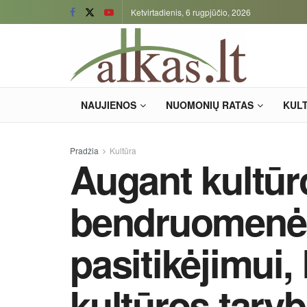
Ketvirtadienis, 6 rugpjūčio, 2026
NAUJIENOS
NUOMONIŲ RATAS
KUL
Pradžia
Kultūra
Augant kultūr
bendruomenės
pasitikėjimui,
kultūros taryb