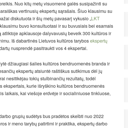
reikis. Nuo kitų metų visuomenė galės susipažinti su
raiškas vertinusių ekspertų sąrašais. Šiuo klausimu su
ažai diskutuota ir šių metų pavasarį vykusio „
LKT
o klausimu buvo konsultuotasi ir su buvusiais bei esamais
ą atliktoje apklausoje dalyvavusių beveik 300 kultūros ir
imu. Iš dabartinės Lietuvos kultūros tarybos
ekspertų
artų nusprendė pasitraukti vos 4 ekspertai.
lytė džiaugiasi šalies kultūros bendruomenės branda ir
sančių ekspertų atsiuntė raštiškus sutikimus dėl jų
i nesitikėjau tokių stulbinančių rezultatų, todėl
os ekspertais, kurie išryškino kultūros bendruomenės
is laikais, kai viešoje erdvėje ir socialiniuose tinkluose,
 darbo grupių sudėtys bus pradėtos skelbti nuo 2022
os ir meno tarybų patirtimi ir praktika, ekspertų darbo