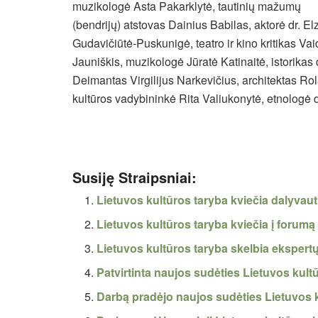
muzikologė Asta Pakarklytė, tautinių mažumų
(bendrijų) atstovas Dainius Babilas, aktorė dr. El
Gudavičiūtė-Puskunigė, teatro ir kino kritikas Va
Jauniškis, muzikologė Jūratė Katinaitė, istorikas 
Deimantas Virgilijus Narkevičius, architektas Rol
kultūros vadybininkė Rita Valiukonytė, etnologė d
Susiję Straipsniai:
Lietuvos kultūros taryba kviečia dalyvau
Lietuvos kultūros taryba kviečia į forumą
Lietuvos kultūros taryba skelbia ekspert
Patvirtinta naujos sudėties Lietuvos kult
Darbą pradėjo naujos sudėties Lietuvos 