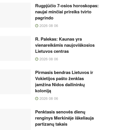
Rugpjūčio 7-osios horoskopas:
naujai minčiai prireiks tvirto
pagrindo
2026 08 06
R. Palekas: Kaunas yra
vienareikšmis naujoviškosios
Lietuvos centras
2026 08 06
Pirmasis bendras Lietuvos ir
Vokietijos pašto ženklas
įamžina Nidos dailininkų
koloniją
2026 08 06
Penktasis senovės dienų
renginys Merkinėje iškeliauja
partizanų takais