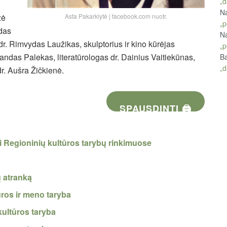
„d
Na
Asta Pakarklytė | facebook.com nuotr.
zė
„p
idas
Na
dr. Rimvydas Laužikas, skulptorius ir kino kūrėjas
„p
andas Palekas, literatūrologas dr. Dainius Vaitiekūnas,
Ba
„d
r. Aušra Žičkienė.
SPAUSDINTI 🖨
ti Regioninių kultūros tarybų rinkimuose
ų atranką
ūros ir meno taryba
kultūros taryba