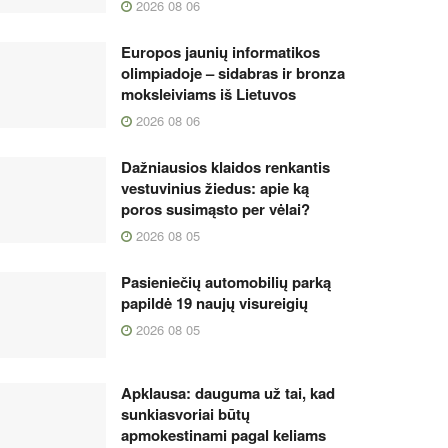
2026 08 06
Europos jaunių informatikos
olimpiadoje – sidabras ir bronza
moksleiviams iš Lietuvos
2026 08 06
Dažniausios klaidos renkantis
vestuvinius žiedus: apie ką
poros susimąsto per vėlai?
2026 08 05
Pasieniečių automobilių parką
papildė 19 naujų visureigių
2026 08 05
Apklausa: dauguma už tai, kad
sunkiasvoriai būtų
apmokestinami pagal keliams