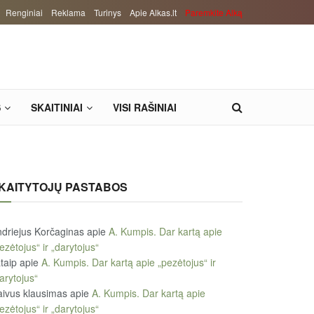
Renginiai
Reklama
Turinys
Apie Alkas.lt
Paremkite Alką
S
SKAITINIAI
VISI RAŠINIAI
KAITYTOJŲ PASTABOS
driejus Korčaginas
apie
A. Kumpis. Dar kartą apie
ezėtojus“ ir „darytojus“
taip
apie
A. Kumpis. Dar kartą apie „pezėtojus“ ir
arytojus“
ivus klausimas
apie
A. Kumpis. Dar kartą apie
ezėtojus“ ir „darytojus“