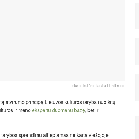
Lietuvos kultūros taryba | km.lt nuotr.
ą atvirumo principą Lietuvos kultūros taryba nuo kitų
ultūros ir meno
ekspertų duomenų bazę
, bet ir
 tarybos sprendimu atliepiamas ne kartą viešojoje