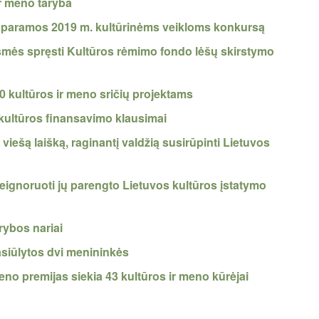
ir meno taryba
jį paramos 2019 m. kultūrinėms veikloms konkursą
esmės spręsti Kultūros rėmimo fondo lėšų skirstymo
0 kultūros ir meno sričių projektams
 kultūros finansavimo klausimai
iešą laišką, raginantį valdžią susirūpinti Lietuvos
neignoruoti jų parengto Lietuvos kultūros įstatymo
arybos nariai
pasiūlytos dvi menininkės
eno premijas siekia 43 kultūros ir meno kūrėjai