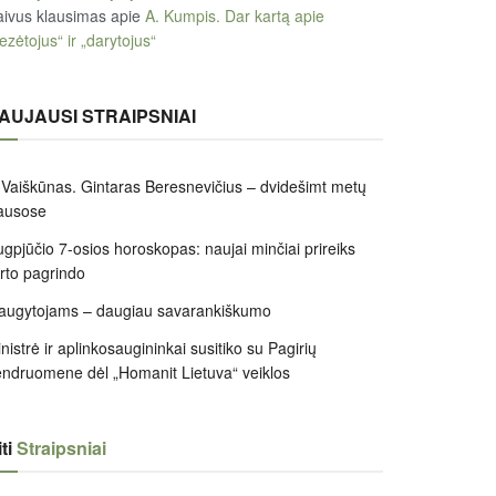
ivus klausimas
apie
A. Kumpis. Dar kartą apie
ezėtojus“ ir „darytojus“
AUJAUSI STRAIPSNIAI
 Vaiškūnas. Gintaras Beresnevičius – dvidešimt metų
ausose
gpjūčio 7-osios horoskopas: naujai minčiai prireiks
irto pagrindo
augytojams – daugiau savarankiškumo
nistrė ir aplinkosaugininkai susitiko su Pagirių
ndruomene dėl „Homanit Lietuva“ veiklos
ti
Straipsniai