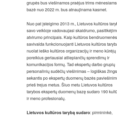
grupės bus viešinamos praėjus trims mėnesiams
bazė nuo 2022 m. bus atnaujinama kasmet.
Nuo pat įsteigimo 2013 m., Lietuvos kultūros tar
savo veikloje vadovaujasi skaidrumo, pasitikėjimo
atvirumo principais. Kaip kultūros bendruomenės
savivalda funkcionuojanti Lietuvos kultūros taryb
nuolat ieško kultūros organizacijų ir meno kūrėjų
poreikius geriausiai atliepiančių sprendimų ir
komunikacijos formų. Tad ekspertų darbo grupių
personalinių sudėčių viešinimas – logiškas žings
sekantis po ekspertų duomenų bazės paviešini
prieš trejus metus. Šiuo metu Lietuvos kultūros
tarybos ekspertų duomenų bazę sudaro 190 kult
ir meno profesionalų.
L
ietuvos kultūros tarybą sudaro
: pirmininkė,