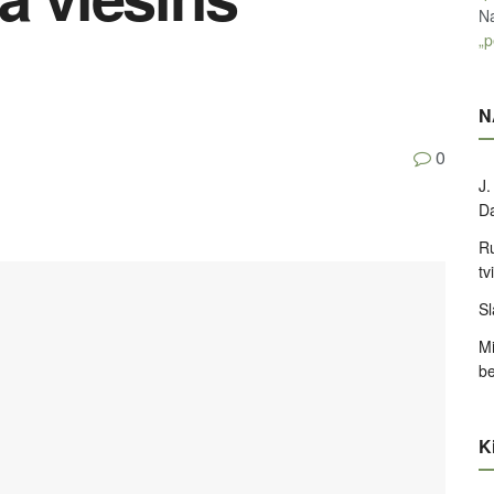
Na
„p
N
0
J.
D
Ru
tv
Sl
Mi
be
Ki