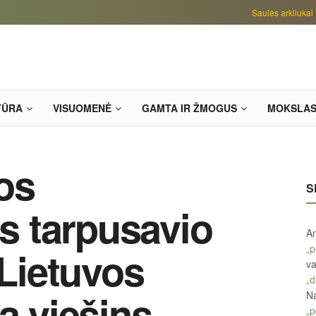
Saulės arkliukai
TŪRA
VISUOMENĖ
GAMTA IR ŽMOGUS
MOKSLA
os
S
 tarpusavio
An
„p
 Lietuvos
va
„d
a viešins
Na
„p