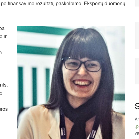
 po finansavimo rezultatų paskelbimo. Ekspertų duomenų
yba
 ir
a
nis,
mo
S
ūros
An
„p
va