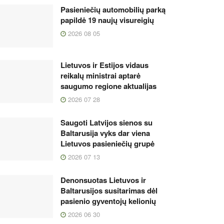
Pasieniečių automobilių parką
papildė 19 naujų visureigių
2026 08 05
Lietuvos ir Estijos vidaus
reikalų ministrai aptarė
saugumo regione aktualijas
2026 07 28
Saugoti Latvijos sienos su
Baltarusija vyks dar viena
Lietuvos pasieniečių grupė
2026 07 13
Denonsuotas Lietuvos ir
Baltarusijos susitarimas dėl
pasienio gyventojų kelionių
2026 06 30