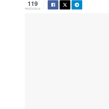
119
PERŽIŪROS