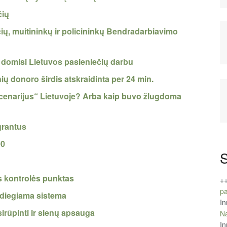
čių
čių, muitininkų ir policininkų Bendradarbiavimo
ai domisi Lietuvos pasieniečių darbu
ių donoro širdis atskraidinta per 24 min.
enarijus“ Lietuvoje? Arba kaip buvo žlugdoma
grantus
00
S
as kontrolės punktas
+
pa
i diegiama sistema
In
sirūpinti ir sienų apsauga
Na
In