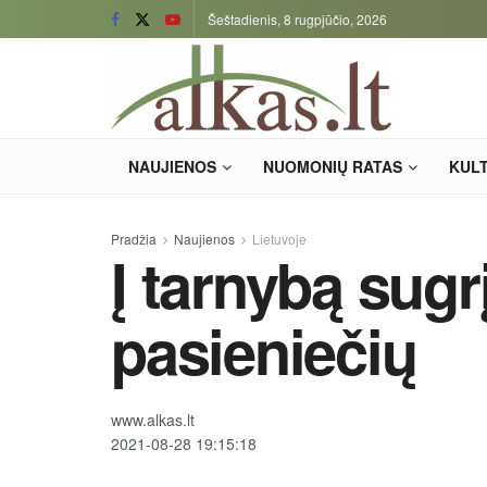
Šeštadienis, 8 rugpjūčio, 2026
NAUJIENOS
NUOMONIŲ RATAS
KUL
Pradžia
Naujienos
Lietuvoje
Į tarnybą sugr
pasieniečių
www.alkas.lt
2021-08-28 19:15:18