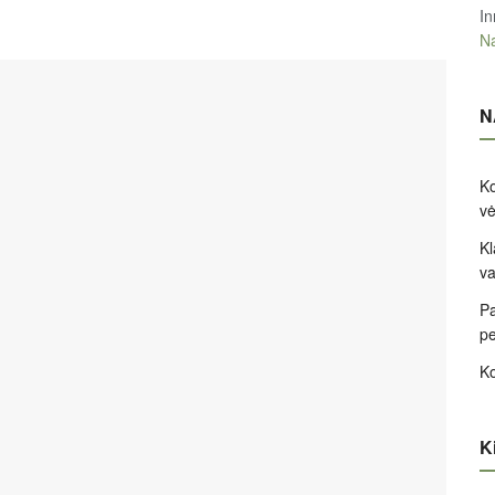
In
Na
N
Ko
v
Kl
va
Pa
pe
Ko
Ki