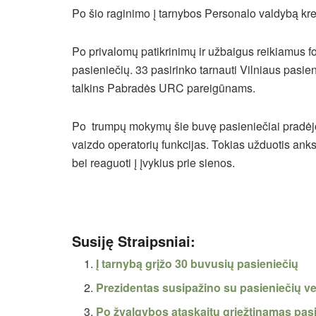
Po šio raginimo į tarnybos Personalo valdybą kre
Po privalomų patikrinimų ir užbaigus reikiamus 
pasieniečių.
33
pasirinko tarnauti Vilniaus pasien
talkins Pabradės URC pareigūnams.
Po trumpų mokymų šie buvę pasieniečiai pradėjo 
vaizdo operatorių funkcijas. Tokias užduotis anksč
bei reaguoti į įvykius prie sienos.
Susiję Straipsniai:
Į tarnybą grįžo 30 buvusių pasieniečių
Prezidentas susipažino su pasieniečių ve
Po žvalgybos ataskaitų griežtinamas pasi