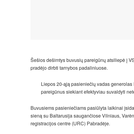
Šešios dešimtys buvusių pareigūnų atsiliepė į VS
pradėjo dirbti tarnybos padaliniuose.
Liepos 20-ąją pasieniečių vadas generolas
pareigūnus siekiant efektyviau suvaldyti nete
Buvusiems pasieniečiams pasiūlyta laikinai įsida
sieną su Baltarusija saugančiose Vilniaus, Varėn
registracijos centre (URC) Pabradėje.