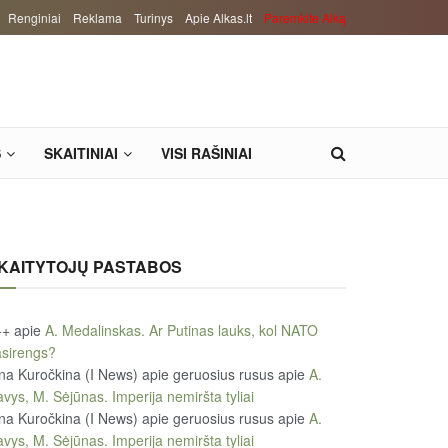
Renginiai
Reklama
Turinys
Apie Alkas.lt
Paremkite Alką
S
SKAITINIAI
VISI RAŠINIAI
KAITYTOJŲ PASTABOS
++
apie
A. Medalinskas. Ar Putinas lauks, kol NATO
sirengs?
na Kuročkina (I News) apie geruosius rusus
apie
A.
vys, M. Sėjūnas. Imperija nemiršta tyliai
na Kuročkina (I News) apie geruosius rusus
apie
A.
vys, M. Sėjūnas. Imperija nemiršta tyliai