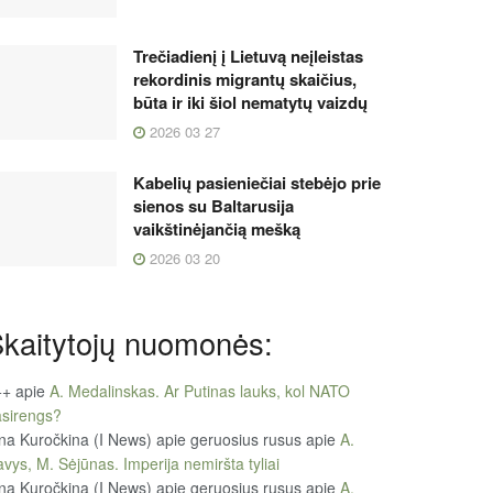
Trečiadienį į Lietuvą neįleistas
rekordinis migrantų skaičius,
būta ir iki šiol nematytų vaizdų
2026 03 27
Kabelių pasieniečiai stebėjo prie
sienos su Baltarusija
vaikštinėjančią mešką
2026 03 20
kaitytojų nuomonės:
++
apie
A. Medalinskas. Ar Putinas lauks, kol NATO
sirengs?
na Kuročkina (I News) apie geruosius rusus
apie
A.
vys, M. Sėjūnas. Imperija nemiršta tyliai
na Kuročkina (I News) apie geruosius rusus
apie
A.