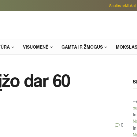
Saulės arkliukai
TŪRA
VISUOMENĖ
GAMTA IR ŽMOGUS
MOKSLA
įžo dar 60
S
+
pa
In
Na
0
In
Na