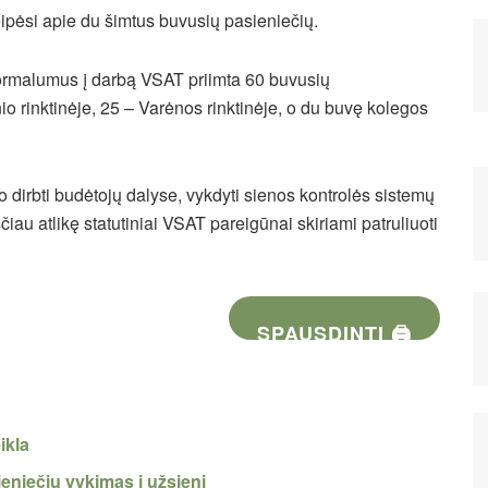
ipėsi apie du šimtus buvusių pasieniečių.
formalumus į darbą VSAT priimta 60 buvusių
io rinktinėje,
25 – Varėnos rinktinėje, o du
buvę kolegos
dirbti budėtojų dalyse, vykdyti sienos kontrolės sistemų
iau atlikę statutiniai VSAT pareigūnai skiriami patruliuoti
SPAUSDINTI 🖨
ikla
eniečių vykimas į užsienį