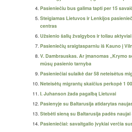
Pasieniečiu bus galima tapti per 15 savai
Steigiamas Lietuvos ir Lenkijos pasienie
centras
Užsienio šalių žvalgybos ir toliau aktyvi
Pasieniečių sraigtasparniu iš Kauno į Viln
V. Dambrauskas. Ar įmanomas „Krymo sc
mūsų pasienio tarnyba
Pasieniečiai sulaikė dar 58 neteisėtus mi
Neteisėtų migrantų skaičius perkopė 1 0
I. Juhanson žada pagalbą Lietuvai
Pasienyje su Baltarusija atidarytas nauj
Stebėti sieną su Baltarusija padės nauja
Pasieniečiai: savaitgalio įvykiai verčia su