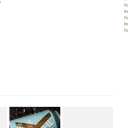
s
Na
In
Na
In
Na