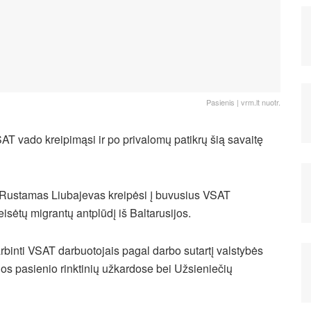
Pasienis | vrm.lt nuotr.
AT vado kreipimąsi ir po privalomų patikrų šią savaitę
 Rustamas Liubajevas kreipėsi į buvusius VSAT
isėtų migrantų antplūdį iš Baltarusijos.
rbinti VSAT darbuotojais pagal darbo sutartį valstybės
os pasienio rinktinių užkardose bei Užsieniečių