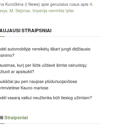
na Kuročkina (I News) apie geruosius rusus
apie
A.
vys, M. Sėjūnas. Imperija nemiršta tyliai
AUJAUSI STRAIPSNIAI
dėl automobilyje nereikėtų iškart jungti didžiausio
ėsinimo?
ausimas, kurį per liūtis uždavė šimtai vairuotojų:
žiuoti ar apsisukti?
ukščiai jau peri naujose plūduriuojančiose
rimvietėse Kauno mariose
dėl vasarą vaikui neužtenka būti tiesiog užimtam?
ti
Straipsniai