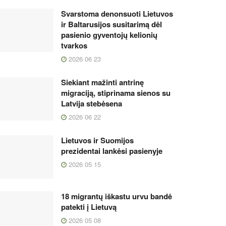
Svarstoma denonsuoti Lietuvos
ir Baltarusijos susitarimą dėl
pasienio gyventojų kelionių
tvarkos
2026 06 23
Siekiant mažinti antrinę
migraciją, stiprinama sienos su
Latvija stebėsena
2026 06 22
Lietuvos ir Suomijos
prezidentai lankėsi pasienyje
2026 05 15
18 migrantų iškastu urvu bandė
patekti į Lietuvą
2026 05 08