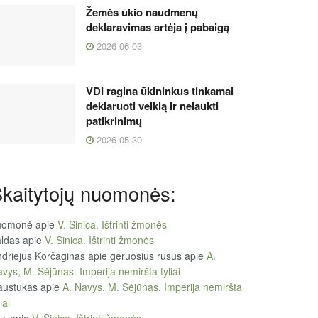
Žemės ūkio naudmenų
deklaravimas artėja į pabaigą
2026 06 03
VDI ragina ūkininkus tinkamai
deklaruoti veiklą ir nelaukti
patikrinimų
2026 05 30
kaitytojų nuomonės:
uomonė
apie
V. Sinica. Ištrinti žmonės
ldas
apie
V. Sinica. Ištrinti žmonės
driejus Korčaginas apie geruosius rusus
apie
A.
vys, M. Sėjūnas. Imperija nemiršta tyliai
austukas
apie
A. Navys, M. Sėjūnas. Imperija nemiršta
iai
++
apie
V. Sinica. Ištrinti žmonės