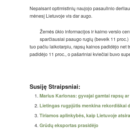
Nepaisant optimistinių naujojo pasaulinio derlia
mėnesį Lietuvoje vis dar augo.
Žemės ūkio informacijos ir kaimo verslo ce
sparčiausiai paaugo rugių (beveik 11 proc.) 
tuo pačiu laikotarpiu, rapsų kainos padidėjo net t
padidėjo 11 proc., o pašariniai kviečiai buvo sup
Susiję Straipsniai:
Marius Karlonas: gyvajai gamtai rapsų ar 
Lietingas rugpjūtis menkina rekordiškai d
Tiriamos aplinkybės, kaip Lietuvoje atsi
Grūdų eksportas prasidėjo