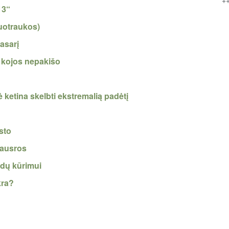
13“
uotraukos)
asarį
i kojos nepakišo
 ketina skelbti ekstremalią padėtį
ksto
sausros
ndų kūrimui
kra?