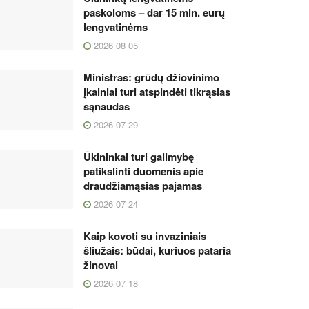
paskoloms – dar 15 mln. eurų
lengvatinėms
2026 08 05
Ministras: grūdų džiovinimo
įkainiai turi atspindėti tikrąsias
sąnaudas
2026 07 29
Ūkininkai turi galimybę
patikslinti duomenis apie
draudžiamąsias pajamas
2026 07 24
Kaip kovoti su invaziniais
šliužais: būdai, kuriuos pataria
žinovai
2026 07 18