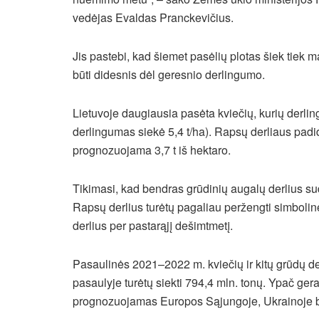
vedėjas Evaldas Pranckevičius.
Jis pastebi, kad šiemet pasėlių plotas šiek tiek 
būti didesnis dėl geresnio derlingumo.
Lietuvoje daugiausia pasėta kviečių, kurių derling
derlingumas siekė 5,4 t/ha). Rapsų derliaus padi
prognozuojama 3,7 t iš hektaro.
Tikimasi, kad bendras grūdinių augalų derlius suda
Rapsų derlius turėtų pagaliau peržengti simbolinę 
derlius per pastarąjį dešimtmetį.
Pasaulinės 2021–2022 m. kviečių ir kitų grūdų der
pasaulyje turėtų siekti 794,4 mln. tonų. Ypač ger
prognozuojamas Europos Sąjungoje, Ukrainoje b