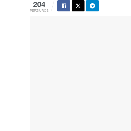
204
PERŽIŪROS