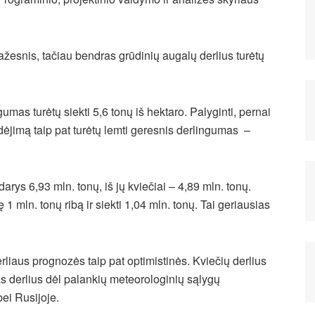
mažesnis, tačiau bendras grūdinių augalų derlius turėtų
umas turėtų siekti 5,6 tonų iš hektaro. Palyginti, pernai
dėjimą taip pat turėtų lemti geresnis derlingumas –
rys 6,93 mln. tonų, iš jų kviečiai – 4,89 mln. tonų.
1 mln. tonų ribą ir siekti 1,04 mln. tonų. Tai geriausias
liaus prognozės taip pat optimistinės. Kviečių derlius
as derlius dėl palankių meteorologinių sąlygų
ei Rusijoje.