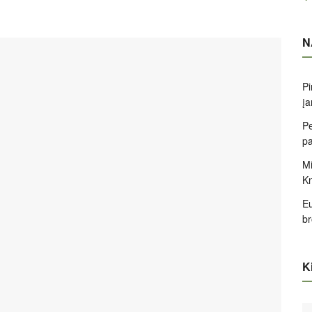
N
Pi
įa
Pe
pa
Mi
K
Eu
br
Ki