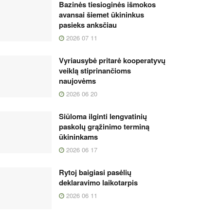
Bazinės tiesioginės išmokos
avansai šiemet ūkininkus
pasieks anksčiau
2026 07 11
Vyriausybė pritarė kooperatyvų
veiklą stiprinančioms
naujovėms
2026 06 20
Siūloma ilginti lengvatinių
paskolų grąžinimo terminą
ūkininkams
2026 06 17
Rytoj baigiasi pasėlių
deklaravimo laikotarpis
2026 06 11