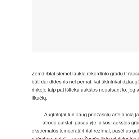
Žemdirbiai šiemet laukia rekordinio grūdų ir raps
būti dar didesnis nei pernai, kai ūkininkai džiaug
rinkoje taip pat išlieka aukštos nepaisant to, jo
likučių.
„Augintojai turi daug priežasčių artėjančią j
atrodo puikiai, pasaulyje laikosi aukštos grū
ekstremalūs temperatūriniai režimai, pasėlius gul
nuėmimo metu“, – sako Žemės ūkio ministerijos P