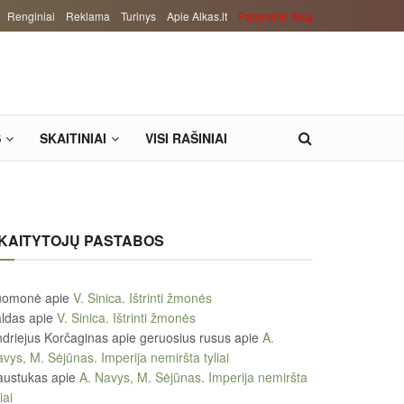
Renginiai
Reklama
Turinys
Apie Alkas.lt
Paremkite Alką
S
SKAITINIAI
VISI RAŠINIAI
KAITYTOJŲ PASTABOS
uomonė
apie
V. Sinica. Ištrinti žmonės
ldas
apie
V. Sinica. Ištrinti žmonės
driejus Korčaginas apie geruosius rusus
apie
A.
vys, M. Sėjūnas. Imperija nemiršta tyliai
austukas
apie
A. Navys, M. Sėjūnas. Imperija nemiršta
iai