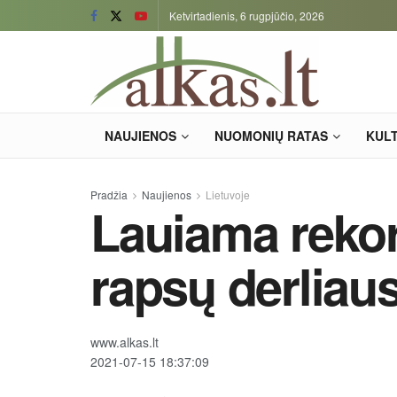
Ketvirtadienis, 6 rugpjūčio, 2026
NAUJIENOS
NUOMONIŲ RATAS
KUL
Pradžia
Naujienos
Lietuvoje
Lauiama rekor
rapsų derliau
www.alkas.lt
2021-07-15 18:37:09