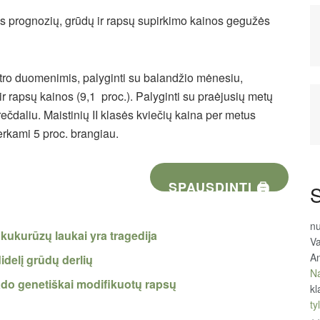
us prognozių, grūdų ir rapsų supirkimo kainos gegužės
ntro duomenimis, palyginti su balandžio mėnesiu,
ir rapsų kainos (9,1 proc.). Palyginti su praėjusių metų
rečdaliu. Maistinių II klasės kviečių kaina per metus
erkami 5 proc. brangiau.
SPAUSDINTI 🖨
S
n
kukurūzų laukai yra tragedija
Va
An
idelį grūdų derlių
Na
rado genetiškai modifikuotų rapsų
kl
tyl
+