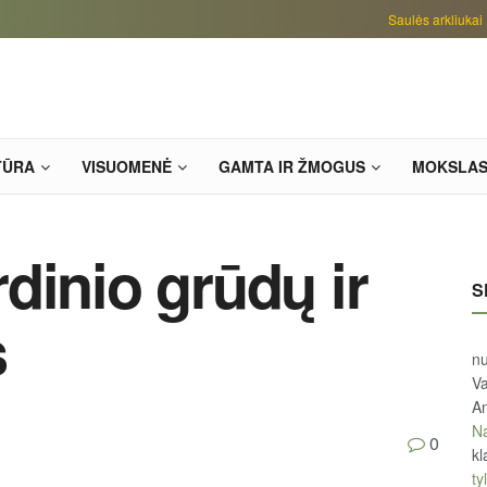
Saulės arkliukai
TŪRA
VISUOMENĖ
GAMTA IR ŽMOGUS
MOKSLA
dinio grūdų ir
S
s
n
Va
An
Na
0
kl
tyl