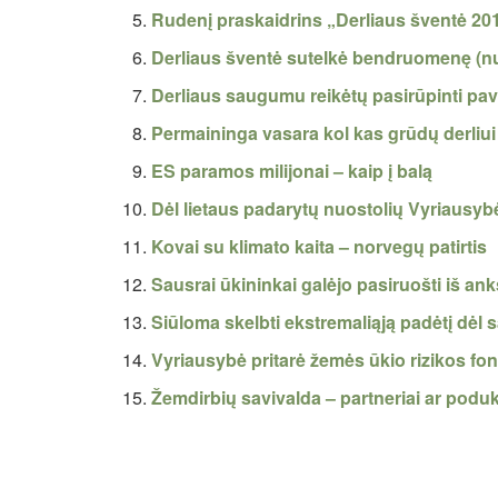
Rudenį praskaidrins „Derliaus šventė 20
Derliaus šventė sutelkė bendruomenę (n
Derliaus saugumu reikėtų pasirūpinti pav
Permaininga vasara kol kas grūdų derliu
ES paramos milijonai – kaip į balą
Dėl lietaus padarytų nuostolių Vyriausybė
Kovai su klimato kaita – norvegų patirtis
Sausrai ūkininkai galėjo pasiruošti iš an
Siūloma skelbti ekstremaliąją padėtį dėl 
Vyriausybė pritarė žemės ūkio rizikos fo
Žemdirbių savivalda – partneriai ar podu