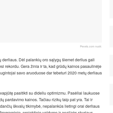
Pexels.com nuotr.
ų derliaus. Dėl palankių oro sąlygų šiemet derlius gali
ėsi rekordu. Gera žinia ir ta, kad grūdų kainos pasaulinėje
g augintojai savo aruoduose dar tebeturi 2020 metų derliaus
avapjūtę pasitikti su dideliu optimizmu. Pasėliai laukuose
dų pardavimo kainos. Tačiau rizikų taip pat yra. Tai ir
dančių škvalų tikimybė, nepalankūs lietingi orai derliaus
rograminio, projektinio valdymo ir analizės skyriaus