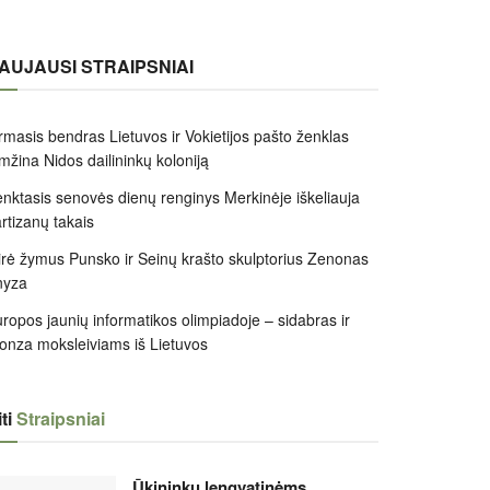
AUJAUSI STRAIPSNIAI
rmasis bendras Lietuvos ir Vokietijos pašto ženklas
mžina Nidos dailininkų koloniją
nktasis senovės dienų renginys Merkinėje iškeliauja
rtizanų takais
rė žymus Punsko ir Seinų krašto skulptorius Zenonas
nyza
ropos jaunių informatikos olimpiadoje – sidabras ir
onza moksleiviams iš Lietuvos
ti
Straipsniai
Ūkininkų lengvatinėms