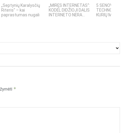
„Septynių Karalysčių
„MIRĘS INTERNETAS“:
5 SENOVĖS
Riteris" – kai
KODĖL DIDŽIOJI DALIS
TECHNOLOGIJOS,
paprastumas nugali
INTERNETO NĖRA...
KURIŲ MOKSLININKAI
pažymėti
*