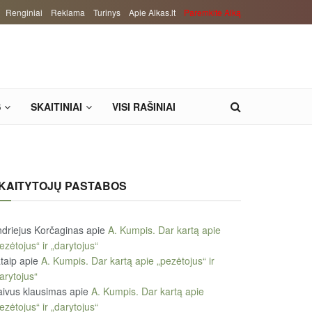
Renginiai
Reklama
Turinys
Apie Alkas.lt
Paremkite Alką
S
SKAITINIAI
VISI RAŠINIAI
KAITYTOJŲ PASTABOS
driejus Korčaginas
apie
A. Kumpis. Dar kartą apie
ezėtojus“ ir „darytojus“
taip
apie
A. Kumpis. Dar kartą apie „pezėtojus“ ir
arytojus“
ivus klausimas
apie
A. Kumpis. Dar kartą apie
ezėtojus“ ir „darytojus“