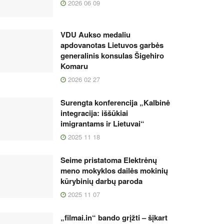
2026 06 09
VDU Aukso medaliu
apdovanotas Lietuvos garbės
generalinis konsulas Šigehiro
Komaru
2026 02 27
Surengta konferencija „Kalbinė
integracija: iššūkiai
imigrantams ir Lietuvai“
2025 11 18
Seime pristatoma Elektrėnų
meno mokyklos dailės mokinių
kūrybinių darbų paroda
2025 11 07
„filmai.in“ bando grįžti – šįkart