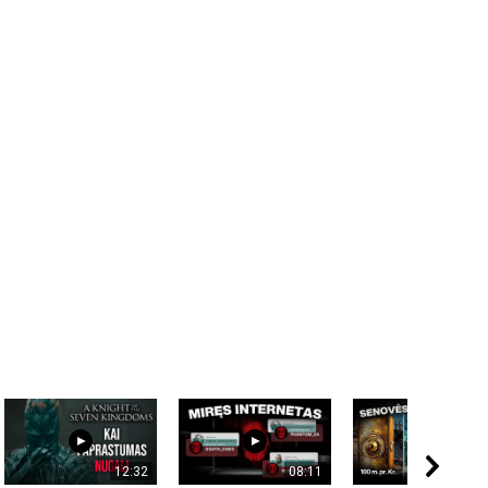
12:32
08:11
08: