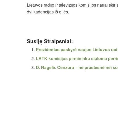
Lietuvos radijo ir televizijos komisijos nariai skiri
dvi kadencijas iš eilės.
Susiję Straipsniai:
Prezidentas paskyrė naujus Lietuvos radij
LRTK komisijos pirmininku siūloma perrin
D. Nagelė. Cenzūra – ne prastesnė nei s