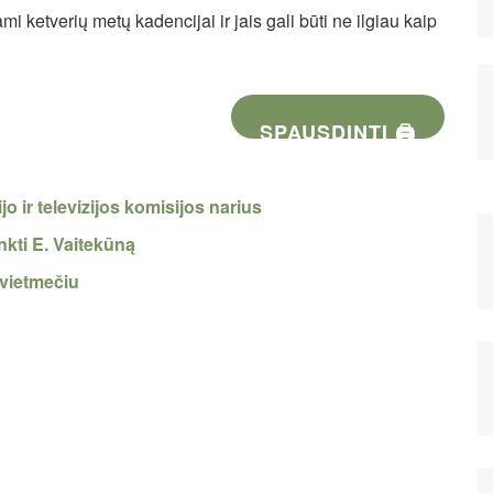
ami ketverių metų kadencijai ir jais gali būti ne ilgiau kaip
SPAUSDINTI 🖨
o ir televizijos komisijos narius
kti E. Vaitekūną
ovietmečiu