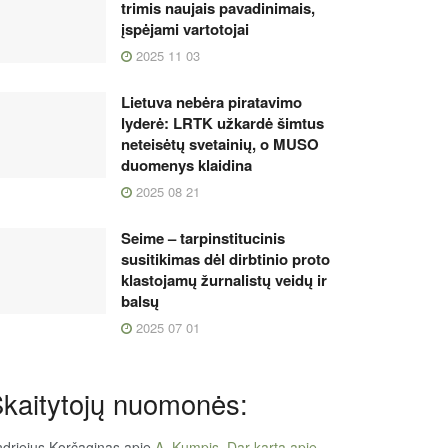
trimis naujais pavadinimais,
įspėjami vartotojai
2025 11 03
Lietuva nebėra piratavimo
lyderė: LRTK užkardė šimtus
neteisėtų svetainių, o MUSO
duomenys klaidina
2025 08 21
Seime – tarpinstitucinis
susitikimas dėl dirbtinio proto
klastojamų žurnalistų veidų ir
balsų
2025 07 01
kaitytojų nuomonės:
driejus Korčaginas
apie
A. Kumpis. Dar kartą apie