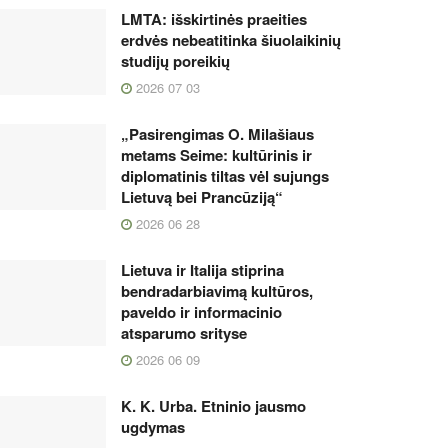
LMTA: išskirtinės praeities
erdvės nebeatitinka šiuolaikinių
studijų poreikių
2026 07 03
„Pasirengimas O. Milašiaus
metams Seime: kultūrinis ir
diplomatinis tiltas vėl sujungs
Lietuvą bei Prancūziją“
2026 06 28
Lietuva ir Italija stiprina
bendradarbiavimą kultūros,
paveldo ir informacinio
atsparumo srityse
2026 06 09
K. K. Urba. Etninio jausmo
ugdymas