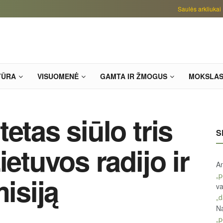
Saulės arkliukai
TŪRA
VISUOMENĖ
GAMTA IR ŽMOGUS
MOKSLA
etas siūlo tris
S
ietuvos radijo ir
An
„p
misiją
va
„d
Na
„p