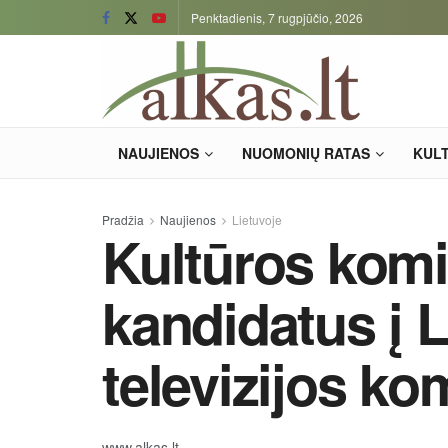
Penktadienis, 7 rugpjūčio, 2026
NAUJIENOS
NUOMONIŲ RATAS
KUL
Pradžia
Naujienos
Lietuvoje
Kultūros komit
kandidatus į L
televizijos ko
www.alkas.lt