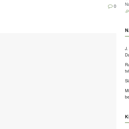
Na
0
„p
N
J.
D
Ru
tv
Sl
Mi
be
Ki