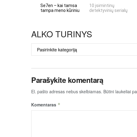
Se7en – kai tamsa
10 įsimintinų
tampa meno kūriniu
detektyvinių serialų
ALKO TURINYS
ALKO
TURINYS
Parašykite komentarą
El. pašto adresas nebus skelbiamas.
Būtini laukeliai 
Komentaras
*