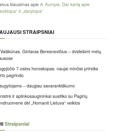
ivus klausimas
apie
A. Kumpis. Dar kartą apie
ezėtojus“ ir „darytojus“
AUJAUSI STRAIPSNIAI
 Vaiškūnas. Gintaras Beresnevičius – dvidešimt metų
ausose
gpjūčio 7-osios horoskopas: naujai minčiai prireiks
irto pagrindo
augytojams – daugiau savarankiškumo
nistrė ir aplinkosaugininkai susitiko su Pagirių
ndruomene dėl „Homanit Lietuva“ veiklos
ti
Straipsniai