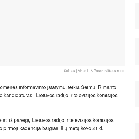
Seimas | Alkas.lt, A.Rasakevičiaus nuotr.
omenės informavimo įstatymu, teikia Seimui Rimanto
kandidatūras į Lietuvos radijo ir televizijos komisijos
isti iš pareigų Lietuvos radijo ir televizijos komisijos
o pirmoji kadencija baigiasi šių metų kovo 21 d.