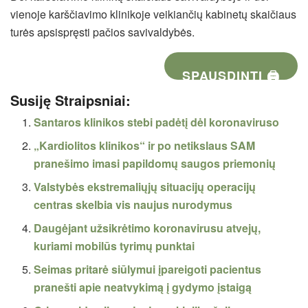
vienoje karščiavimo klinikoje veikiančių kabinetų skaičiaus
turės apsispręsti pačios savivaldybės.
SPAUSDINTI 🖨
Susiję Straipsniai:
Santaros klinikos stebi padėtį dėl koronaviruso
„Kardiolitos klinikos“ ir po netikslaus SAM
pranešimo imasi papildomų saugos priemonių
Valstybės ekstremaliųjų situacijų operacijų
centras skelbia vis naujus nurodymus
Daugėjant užsikrėtimo koronavirusu atvejų,
kuriami mobilūs tyrimų punktai
Seimas pritarė siūlymui įpareigoti pacientus
pranešti apie neatvykimą į gydymo įstaigą