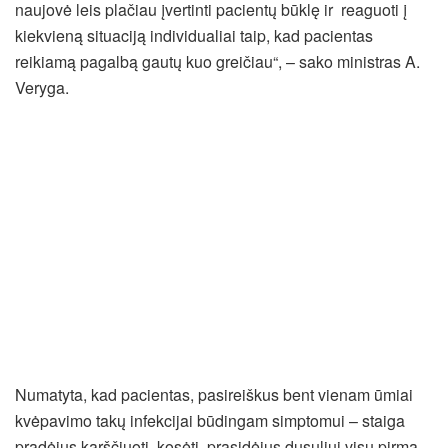
naujovė leis plačiau įvertinti pacientų būklę ir reaguoti į
kiekvieną situaciją individualiai taip, kad pacientas
reikiamą pagalbą gautų kuo greičiau“, – sako ministras A.
Veryga.
Numatyta, kad pacientas, pasireiškus bent vienam ūmiai
kvėpavimo takų infekcijai būdingam simptomui – staiga
pradėjus karščiuoti, kosėti, prasidėjus dusuliui visų pirma