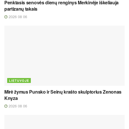
Penktasis senovės dienų renginys Merkinėje iškeliauja
partizanų takais
2026 08 06
LIETUVOJE
Mirė žymus Punsko ir Seinų krašto skulptorius Zenonas
Knyza
2026 08 06