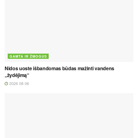
GAMTA IR ŽMOGUS
Nidos uoste išbandomas būdas mažinti vandens
„žydėjimą“
2026 08 06