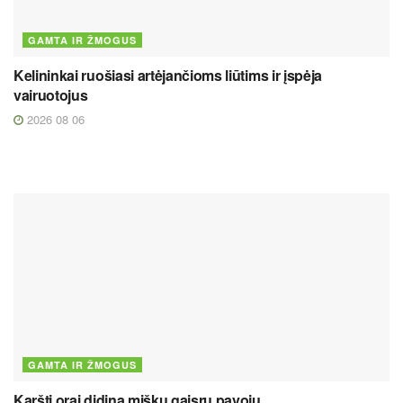
GAMTA IR ŽMOGUS
Kelininkai ruošiasi artėjančioms liūtims ir įspėja
vairuotojus
2026 08 06
GAMTA IR ŽMOGUS
Karšti orai didina miškų gaisrų pavojų