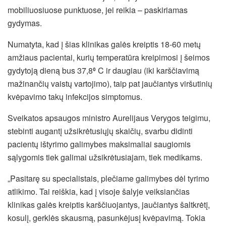
mobiliuosiuose punktuose, jei reikia – paskiriamas
gydymas.
Numatyta, kad į šias klinikas galės kreiptis 18-60 metų
amžiaus pacientai, kurių temperatūra kreipimosi į šeimos
gydytoją dieną bus 37,8⁰ C ir daugiau (iki karščiavimą
mažinančių vaistų vartojimo), taip pat jaučiantys viršutinių
kvėpavimo takų infekcijos simptomus.
Sveikatos apsaugos ministro Aurelijaus Verygos teigimu,
stebinti augantį užsikrėtusiųjų skaičių, svarbu didinti
pacientų ištyrimo galimybes maksimaliai saugiomis
sąlygomis tiek galimai užsikrėtusiajam, tiek medikams.
„Pasitarę su specialistais, plečiame galimybes dėl tyrimo
atlikimo. Tai reiškia, kad į visoje šalyje veiksiančias
klinikas galės kreiptis karščiuojantys, jaučiantys šaltkrėtį,
kosulį, gerklės skausmą, pasunkėjusį kvėpavimą. Tokia