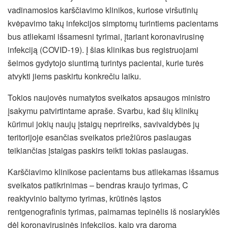
vadinamosios karščiavimo klinikos, kuriose viršutinių
kvėpavimo takų infekcijos simptomų turintiems pacientams
bus atliekami išsamesni tyrimai, įtariant koronavirusinę
infekciją (COVID-19). Į šias klinikas bus registruojami
šeimos gydytojo siuntimą turintys pacientai, kurie turės
atvykti jiems paskirtu konkrečiu laiku.
Tokios naujovės numatytos sveikatos apsaugos ministro
įsakymu patvirtintame apraše. Svarbu, kad šių klinikų
kūrimui jokių naujų įstaigų neprireiks, savivaldybės jų
teritorijoje esančias sveikatos priežiūros paslaugas
teikiančias įstaigas paskirs teikti tokias paslaugas.
Karščiavimo klinikose pacientams bus atliekamas išsamus
sveikatos patikrinimas – bendras kraujo tyrimas, C
reaktyvinio baltymo tyrimas, krūtinės ląstos
rentgenografinis tyrimas, paimamas tepinėlis iš nosiaryklės
dėl koronavirusinės infekcijos, kaip yra daroma