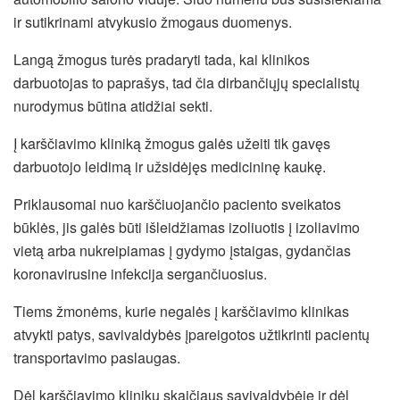
ir sutikrinami atvykusio žmogaus duomenys.
Langą žmogus turės pradaryti tada, kai klinikos
darbuotojas to paprašys, tad čia dirbančiųjų specialistų
nurodymus būtina atidžiai sekti.
Į karščiavimo kliniką žmogus galės užeiti tik gavęs
darbuotojo leidimą ir užsidėjęs medicininę kaukę.
Priklausomai nuo karščiuojančio paciento sveikatos
būklės, jis galės būti išleidžiamas izoliuotis į izoliavimo
vietą arba nukreipiamas į gydymo įstaigas, gydančias
koronavirusine infekcija sergančiuosius.
Tiems žmonėms, kurie negalės į karščiavimo klinikas
atvykti patys, savivaldybės įpareigotos užtikrinti pacientų
transportavimo paslaugas.
Dėl karščiavimo klinikų skaičiaus savivaldybėje ir dėl