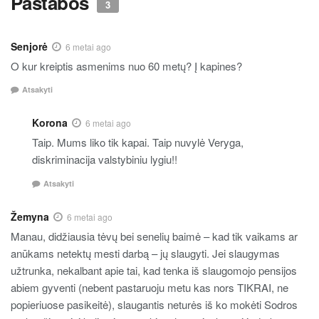
Pastabos
3
Senjorė
6 metai ago
O kur kreiptis asmenims nuo 60 metų? Į kapines?
Atsakyti
Korona
6 metai ago
Taip. Mums liko tik kapai. Taip nuvylė Veryga,
diskriminacija valstybiniu lygiu!!
Atsakyti
Žemyna
6 metai ago
Manau, didžiausia tėvų bei senelių baimė – kad tik vaikams ar
anūkams netektų mesti darbą – jų slaugyti. Jei slaugymas
užtrunka, nekalbant apie tai, kad tenka iš slaugomojo pensijos
abiem gyventi (nebent pastaruoju metu kas nors TIKRAI, ne
popieriuose pasikeitė), slaugantis neturės iš ko mokėti Sodros