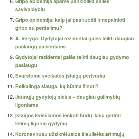
Gripo epidemija apėmė penkiolika šalies
savivaldybių
Gripo epidemija: kaip jai pasiruošti ir nepainioti
gripo su peršalimu?
A. Veryga: Gydytojai rezidentai galės teikti daugiau
paslaugų pacientams
Gydytojai rezidentai galės teikti daugiau gydymo
paslaugų
Svarstoma sveikatos įstaigų pertvarka
Reikalinga slauga: ką būtina žinoti?
Jaunųjų gydytojų siekis – daugiau galimybių
ligoniams
Įstaigos kviečiamos ieškoti būdų, kaip gerinti
lėtinių ligonių gydymą
Koronavirusu užsikrėtusios šiaulietės artimųjų