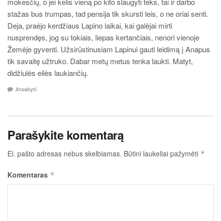
mokesčių, o jei kelis vieną po kito slaugyti teks, tai ir darbo
stažas bus trumpas, tad pensija tik skursti leis, o ne oriai senti.
Deja, praėjo kerdžiaus Lapino laikai, kai galėjai mirti
nusprendęs, jog su tokiais, liepas kertančiais, nenori vienoje
Žemėje gyventi. Užsirūstinusiam Lapinui gauti leidimą į Anapus
tik savaitę užtruko. Dabar metų metus tenka laukti. Matyt,
didžiulės eilės laukiančių.
Atsakyti
Parašykite komentarą
El. pašto adresas nebus skelbiamas.
Būtini laukeliai pažymėti
*
Komentaras
*