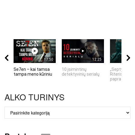
17:50
12:25
Se7en – kai tamsa
10 įsimintinų
„Septynių Ka
tampa meno kūriniu
detektyvinių serialų
Riteris" – kai
paprastumas
ALKO TURINYS
ALKO
TURINYS