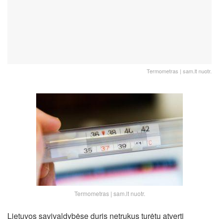
Termometras | sam.lt nuotr.
Termometras | sam.lt nuotr.
Lietuvos savivaldybėse duris netrukus turėtų atverti