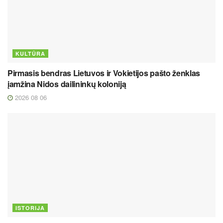
KULTŪRA
Pirmasis bendras Lietuvos ir Vokietijos pašto ženklas
įamžina Nidos dailininkų koloniją
2026 08 06
ISTORIJA