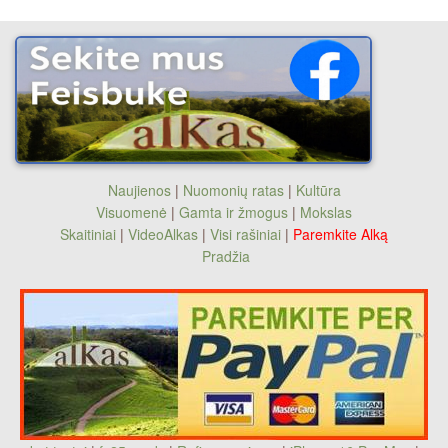
Naujienos
|
Nuomonių ratas
|
Kultūra
Visuomenė
|
Gamta ir žmogus
|
Mokslas
Skaitiniai
|
VideoAlkas
|
Visi rašiniai
|
Paremkite Alką
Pradžia