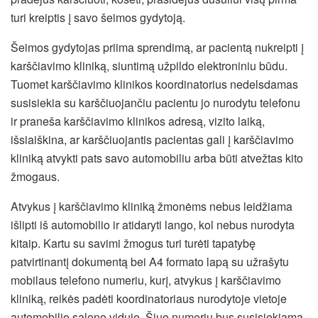
turi kreiptis į savo šeimos gydytoją.
Šeimos gydytojas priima sprendimą, ar pacientą nukreipti į
karščiavimo kliniką, siuntimą užpildo elektroniniu būdu.
Tuomet karščiavimo klinikos koordinatorius nedelsdamas
susisiekia su karščiuojančiu pacientu jo nurodytu telefonu
ir praneša karščiavimo klinikos adresą, vizito laiką,
išsiaiškina, ar karščiuojantis pacientas gali į karščiavimo
kliniką atvykti pats savo automobiliu arba būti atvežtas kito
žmogaus.
Atvykus į karščiavimo kliniką žmonėms nebus leidžiama
išlipti iš automobilio ir atidaryti lango, kol nebus nurodyta
kitaip. Kartu su savimi žmogus turi turėti tapatybę
patvirtinantį dokumentą bei A4 formato lapą su užrašytu
mobilaus telefono numeriu, kurį, atvykus į karščiavimo
kliniką, reikės padėti koordinatoriaus nurodytoje vietoje
automobilio salono viduje. Šiuo numeriu bus susisiekiama