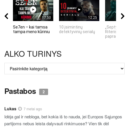
17:50
12:25
Se7en – kai tamsa
10 įsimintinų
„Septynių Ka
tampa meno kūriniu
detektyvinių serialų
Riteris" – kai
paprastumas
ALKO TURINYS
ALKO
TURINYS
Pastabos
2
Lukas
7 metai ago
Idėja gal ir nebloga, bet kokia iš to nauda, jei Europos Sąjungos
partijoms nebus leista dalyvauti rinkimuose? Vien tik dėl