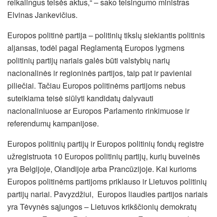
reikalingus teisės aktus,“ – sako teisingumo ministras
Elvinas Jankevičius.
Europos politinė partija – politinių tikslų siekiantis politinis
aljansas, todėl pagal Reglamentą Europos lygmens
politinių partijų nariais galės būti valstybių narių
nacionalinės ir regioninės partijos, taip pat ir pavieniai
piliečiai. Tačiau Europos politinėms partijoms nebus
suteikiama teisė siūlyti kandidatų dalyvauti
nacionaliniuose ar Europos Parlamento rinkimuose ir
referendumų kampanijose.
Europos politinių partijų ir Europos politinių fondų registre
užregistruota 10 Europos politinių partijų, kurių buveinės
yra Belgijoje, Olandijoje arba Prancūzijoje. Kai kurioms
Europos politinėms partijoms priklauso ir Lietuvos politinių
partijų nariai. Pavyzdžiui, Europos liaudies partijos nariais
yra Tėvynės sąjungos – Lietuvos krikščionių demokratų