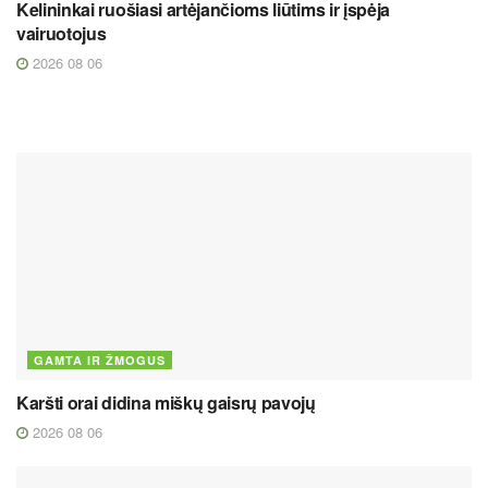
Kelininkai ruošiasi artėjančioms liūtims ir įspėja
vairuotojus
2026 08 06
GAMTA IR ŽMOGUS
Karšti orai didina miškų gaisrų pavojų
2026 08 06