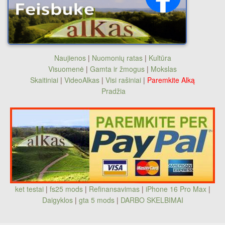
Naujienos
|
Nuomonių ratas
|
Kultūra
Visuomenė
|
Gamta ir žmogus
|
Mokslas
Skaitiniai
|
VideoAlkas
|
Visi rašiniai
|
Paremkite Alką
Pradžia
ket testai
|
fs25 mods
|
Refinansavimas
|
iPhone 16 Pro Max
|
Daigyklos
|
gta 5 mods
|
DARBO SKELBIMAI