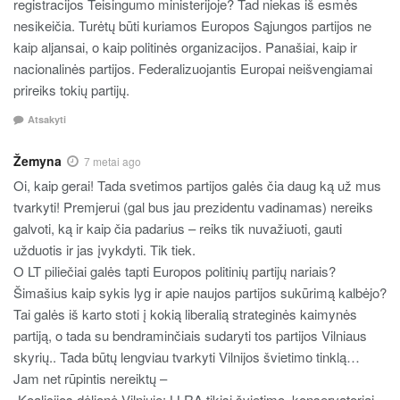
registracijos Teisingumo ministerijoje? Tad niekas iš esmės
nesikeičia. Turėtų būti kuriamos Europos Sąjungos partijos ne
kaip aljansai, o kaip politinės organizacijos. Panašiai, kaip ir
nacionalinės partijos. Federalizuojantis Europai neišvengiamai
prireiks tokių partijų.
Atsakyti
Žemyna
7 metai ago
Oi, kaip gerai! Tada svetimos partijos galės čia daug ką už mus
tvarkyti! Premjerui (gal bus jau prezidentu vadinamas) nereiks
galvoti, ką ir kaip čia padarius – reiks tik nuvažiuoti, gauti
užduotis ir jas įvykdyti. Tik tiek.
O LT piliečiai galės tapti Europos politinių partijų nariais?
Šimašius kaip sykis lyg ir apie naujos partijos sukūrimą kalbėjo?
Tai galės iš karto stoti į kokią liberalią strateginės kaimynės
partiją, o tada su bendraminčiais sudaryti tos partijos Vilniaus
skyrių.. Tada būtų lengviau tvarkyti Vilnijos švietimo tinklą…
Jam net rūpintis nereiktų –
„Koalicijos dėlionė Vilniuje: LLRA tikisi švietimo, konservatoriai –