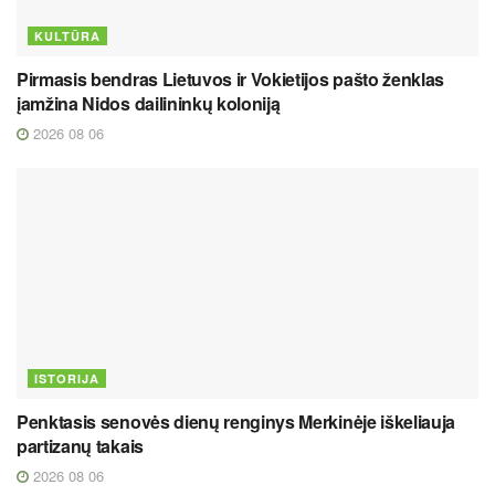
KULTŪRA
Pirmasis bendras Lietuvos ir Vokietijos pašto ženklas
įamžina Nidos dailininkų koloniją
2026 08 06
ISTORIJA
Penktasis senovės dienų renginys Merkinėje iškeliauja
partizanų takais
2026 08 06