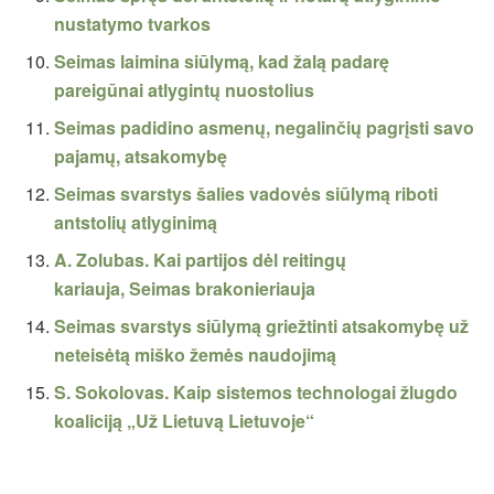
nustatymo tvarkos
Seimas laimina siūlymą, kad žalą padarę
pareigūnai atlygintų nuostolius
Seimas padidino asmenų, negalinčių pagrįsti savo
pajamų, atsakomybę
Seimas svarstys šalies vadovės siūlymą riboti
antstolių atlyginimą
A. Zolubas. Kai partijos dėl reitingų
kariauja, Seimas brakonieriauja
Seimas svarstys siūlymą griežtinti atsakomybę už
neteisėtą miško žemės naudojimą
S. Sokolovas. Kaip sistemos technologai žlugdo
koaliciją „Už Lietuvą Lietuvoje“