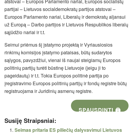
atstovai – Europos Parlamento nariai, Europos socialistų
partijai – Lietuvos socialdemokratų partijos atstovai –
Europos Parlamento nariai, Liberalų ir demokratų aljansui
už Europą – Darbo partijos ir Lietuvos Respublikos liberalų
sąjūdžio nariai ir t.t.
Seimui priėmus šį įstatymo projektą ir Vyriausiosios
rinkimų komisijos įstatymo pataisas, būtų sudarytos
sąlygos, pavyzdžiui, vienai iš naujai steigiamų Europos
politinių partijų turėti būstinę Lietuvoje (jeigu ji to
pageidautų) ir t.t. Tokia Europos politinė partija po
įregistravimo Europos politinių partijų ir fondų registre būtų
registruojama ir Juridinių asmenų registre.
SPAUSDINTI 🖨
Susiję Straipsniai:
Seimas pritaria ES piliečių dalyvavimui Lietuvos