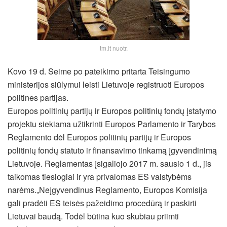
tm.lt nuotr.
Kovo 19 d. Seime po pateikimo pritarta Teisingumo
ministerijos siūlymui leisti Lietuvoje registruoti Europos
politines partijas.
Europos politinių partijų ir Europos politinių fondų įstatymo
projektu siekiama užtikrinti Europos Parlamento ir Tarybos
Reglamento dėl Europos politinių partijų ir Europos
politinių fondų statuto ir finansavimo tinkamą įgyvendinimą
Lietuvoje. Reglamentas įsigaliojo 2017 m. sausio 1 d., jis
taikomas tiesiogiai ir yra privalomas ES valstybėms
narėms.
„Neįgyvendinus Reglamento, Europos Komisija
gali pradėti ES teisės pažeidimo procedūrą ir paskirti
Lietuvai baudą. Todėl būtina kuo skubiau priimti