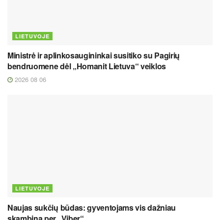
LIETUVOJE
Ministrė ir aplinkosaugininkai susitiko su Pagirių
bendruomene dėl „Homanit Lietuva“ veiklos
2026 08 06
LIETUVOJE
Naujas sukčių būdas: gyventojams vis dažniau
skambina per „Viber“