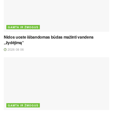
GAMTA IR ŽMOGUS
Nidos uoste išbandomas būdas mažinti vandens
„žydėjimą“
2026 08 06
GAMTA IR ŽMOGUS