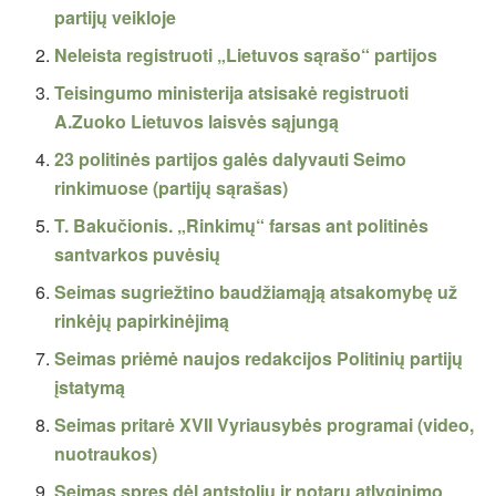
partijų veikloje
Neleista registruoti „Lietuvos sąrašo“ partijos
Teisingumo ministerija atsisakė registruoti
A.Zuoko Lietuvos laisvės sąjungą
23 politinės partijos galės dalyvauti Seimo
rinkimuose (partijų sąrašas)
T. Bakučionis. „Rinkimų“ farsas ant politinės
santvarkos puvėsių
Seimas sugriežtino baudžiamąją atsakomybę už
rinkėjų papirkinėjimą
Seimas priėmė naujos redakcijos Politinių partijų
įstatymą
Seimas pritarė XVII Vyriausybės programai (video,
nuotraukos)
Seimas spręs dėl antstolių ir notarų atlyginimo