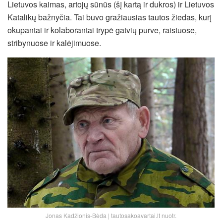
Lietuvos kaimas, artojų sūnūs (šį kartą ir dukros) ir Lietuvos
Katalikų bažnyčia. Tai buvo gražiausias tautos žiedas, kurį
okupantai ir kolaborantai trypė gatvių purve, raistuose,
stribynuose ir kalėjimuose.
Jonas Kadžionis-Bėda | tautosakoavartai.lt nuotr.