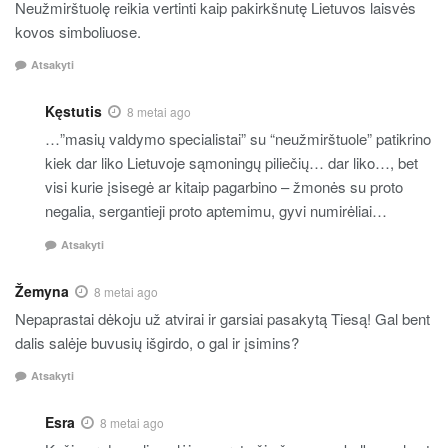
Neužmirštuolę reikia vertinti kaip pakirkšnutę Lietuvos laisvės
kovos simboliuose.
Atsakyti
Kęstutis
8 metai ago
…”masių valdymo specialistai” su “neužmirštuole” patikrino
kiek dar liko Lietuvoje sąmoningų piliečių… dar liko…, bet
visi kurie įsisegė ar kitaip pagarbino – žmonės su proto
negalia, sergantieji proto aptemimu, gyvi numirėliai…
Atsakyti
Žemyna
8 metai ago
Nepaprastai dėkoju už atvirai ir garsiai pasakytą Tiesą! Gal bent
dalis salėje buvusių išgirdo, o gal ir įsimins?
Atsakyti
Esra
8 metai ago