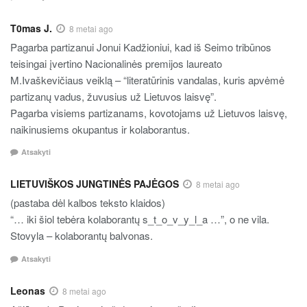
T0mas J.
8 metai ago
Pagarba partizanui Jonui Kadžioniui, kad iš Seimo tribūnos
teisingai įvertino Nacionalinės premijos laureato
M.Ivaškevičiaus veiklą – “literatūrinis vandalas, kuris apvėmė
partizanų vadus, žuvusius už Lietuvos laisvę”.
Pagarba visiems partizanams, kovotojams už Lietuvos laisvę,
naikinusiems okupantus ir kolaborantus.
Atsakyti
LIETUVIŠKOS JUNGTINĖS PAJĖGOS
8 metai ago
(pastaba dėl kalbos teksto klaidos)
“… iki šiol tebėra kolaborantų s_t_o_v_y_l_a …”, o ne vila.
Stovyla – kolaborantų balvonas.
Atsakyti
Leonas
8 metai ago