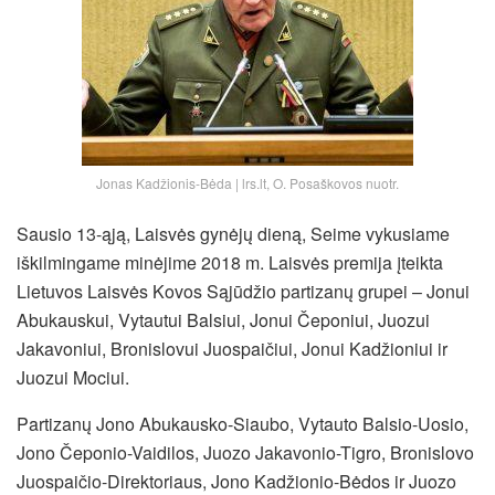
Jonas Kadžionis-Bėda | lrs.lt, O. Posaškovos nuotr.
Sausio 13-ąją, Laisvės gynėjų dieną, Seime vykusiame
iškilmingame minėjime 2018 m. Laisvės premija įteikta
Lietuvos Laisvės Kovos Sąjūdžio partizanų grupei – Jonui
Abukauskui, Vytautui Balsiui, Jonui Čeponiui, Juozui
Jakavoniui, Bronislovui Juospaičiui, Jonui Kadžioniui ir
Juozui Mociui.
Partizanų Jono Abukausko-Siaubo, Vytauto Balsio-Uosio,
Jono Čeponio-Vaidilos, Juozo Jakavonio-Tigro, Bronislovo
Juospaičio-Direktoriaus, Jono Kadžionio-Bėdos ir Juozo