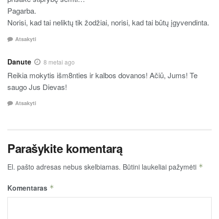
Pagarba.
Norisi, kad tai neliktų tik žodžiai, norisi, kad tai būtų įgyvendinta.
Atsakyti
Danute
8 metai ago
Reikia mokytis išm8nties ir kalbos dovanos! Ačiū, Jums! Te
saugo Jus Dievas!
Atsakyti
Parašykite komentarą
El. pašto adresas nebus skelbiamas.
Būtini laukeliai pažymėti
*
Komentaras
*