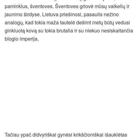
paminklus, šventoves. Šventoves griovė mūsų vaikelių ir
jaunimo širdyse. Lietuva priešinosi, pasaulis nežino
analogų, kad tokia maža tautelė dešimt metų būtų vedusi
ginkluotą kovą su tokia brutalia ir su niekuo nesiskaitančia
blogio imperija.
Tačiau ypač didvyriškai gynėsi krikščioniškai išauklėtas