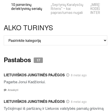
10 įsimintinų
„Septynių Karalysčių
„MIRĘS INTE
detektyvinių serialų
Riteris" – kai
KODĖL DIDŽIO
paprastumas nugali
INTERNETO N
ALKO TURINYS
ALKO
TURINYS
Pastabos
17
LIETUVIŠKOS JUNGTINĖS PAJĖGOS
8 metai ago
Pagarba Jonui Kadžioniui.
Atsakyti
LIETUVIŠKOS JUNGTINĖS PAJĖGOS
8 metai ago
Tyčiojimąsi iš partizanų ir Lietuvos valstybės pamatų griovimą