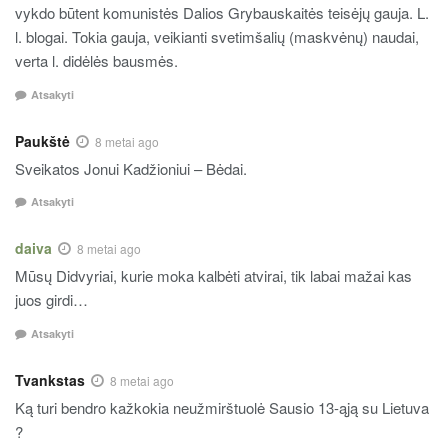
vykdo būtent komunistės Dalios Grybauskaitės teisėjų gauja. L.
l. blogai. Tokia gauja, veikianti svetimšalių (maskvėnų) naudai,
verta l. didėlės bausmės.
Atsakyti
Paukštė
8 metai ago
Sveikatos Jonui Kadžioniui – Bėdai.
Atsakyti
daiva
8 metai ago
Mūsų Didvyriai, kurie moka kalbėti atvirai, tik labai mažai kas
juos girdi…
Atsakyti
Tvankstas
8 metai ago
Ką turi bendro kažkokia neužmirštuolė Sausio 13-ąją su Lietuva
?