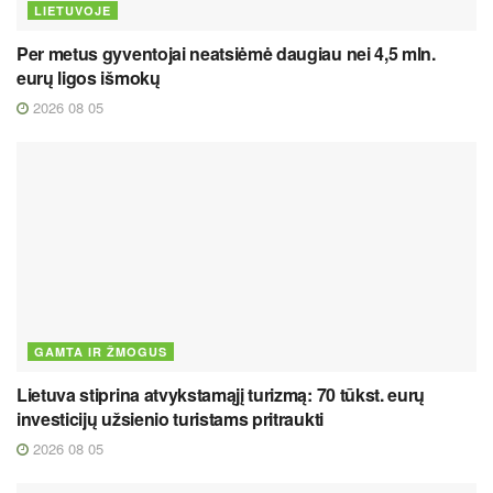
LIETUVOJE
Per metus gyventojai neatsiėmė daugiau nei 4,5 mln.
eurų ligos išmokų
2026 08 05
GAMTA IR ŽMOGUS
Lietuva stiprina atvykstamąjį turizmą: 70 tūkst. eurų
investicijų užsienio turistams pritraukti
2026 08 05