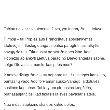
Tačiau ne viskas sutemose žuvo, yra ir gerų žinių Lietuvai.
Pirmoji – tai Popiežiaus Pranciškaus apsilankymas
Lietuvoje, ir tiesiog dangaus balso paraginimas laikytis
savųjų šaknų. Tikriausiai ne visi žmonės žino, kad
Popiežių aplankyti Lietuvą paragino Dievo angelas sapne.
Jeigu Dievas su mumis, kas prieš mus?
Ir antroji džiugi žinia – tai nepaprastai iškilmingos kankinio,
partizanų vado Adolfo Ramanausko-Vanago laidotuvės
sostinės kapinėse. Tai tarytum pirmosios kregždės,
pranašaujančios, kad tikrasis laisvės pavasaris ateis.
Nuo mūsų šauksmo skaldos kalno uolos,