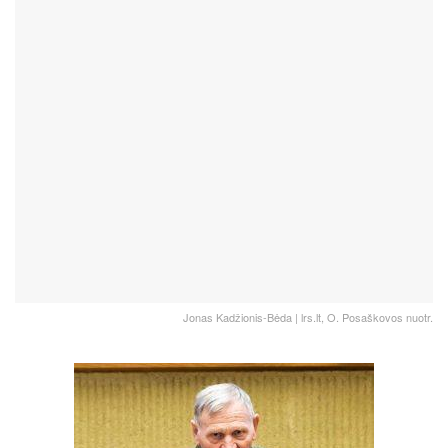
Jonas Kadžionis-Bėda | lrs.lt, O. Posaškovos nuotr.