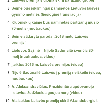
Laisvės premiją siūloma skirti partizanų grupei
Seime bus iškilmingai paminėtos Lietuvos laisvės
gynimo metinės (tiesioginė transliacija)
Kluoniškių kaime bus paminėtas partizanų mūšio
70-metis (nuotraukos)
Seime atidaryta paroda „2018 metų Laisvės
premija“
Lietuvos Sąžinė – Nijolė Sadūnaitė švenčia 80-
metį (nuotraukos, video)
Įteiktos 2016 m. Laisvės premijos (video)
Nijolė Sadūnaitė Laisvės į premiją neiškeitė (video,
nuotraukos)
A. Aleksandravičius. Prezidentūra apdovanojo
lietuvius žudžiusios gaujos narę (video)
Atsisakius Laisvės premiją skirti V.Landsbergiui,