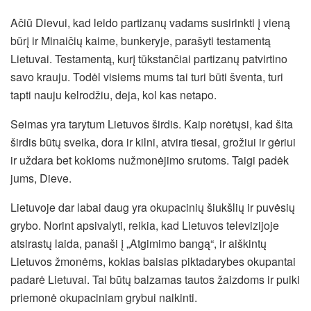
Ačiū Dievui, kad leido partizanų vadams susirinkti į vieną
būrį ir Minaičių kaime, bunkeryje, parašyti testamentą
Lietuvai. Testamentą, kurį tūkstančiai partizanų patvirtino
savo krauju. Todėl visiems mums tai turi būti šventa, turi
tapti nauju kelrodžiu, deja, kol kas netapo.
Seimas yra tarytum Lietuvos širdis. Kaip norėtųsi, kad šita
širdis būtų sveika, dora ir kilni, atvira tiesai, grožiui ir gėriui
ir uždara bet kokioms nužmonėjimo srutoms. Taigi padėk
jums, Dieve.
Lietuvoje dar labai daug yra okupacinių šiukšlių ir puvėsių
grybo. Norint apsivalyti, reikia, kad Lietuvos televizijoje
atsirastų laida, panaši į „Atgimimo bangą“, ir aiškintų
Lietuvos žmonėms, kokias baisias piktadarybes okupantai
padarė Lietuvai. Tai būtų balzamas tautos žaizdoms ir puiki
priemonė okupaciniam grybui naikinti.