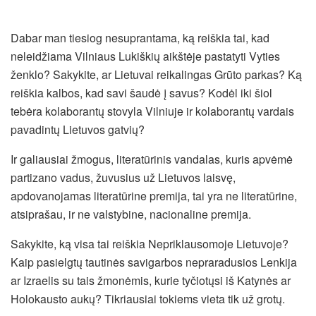
Dabar man tiesiog nesuprantama, ką reiškia tai, kad
neleidžiama Vilniaus Lukiškių aikštėje pastatyti Vyties
ženklo? Sakykite, ar Lietuvai reikalingas Grūto parkas? Ką
reiškia kalbos, kad savi šaudė į savus? Kodėl iki šiol
tebėra kolaborantų stovyla Vilniuje ir kolaborantų vardais
pavadintų Lietuvos gatvių?
Ir galiausiai žmogus, literatūrinis vandalas, kuris apvėmė
partizano vadus, žuvusius už Lietuvos laisvę,
apdovanojamas literatūrine premija, tai yra ne literatūrine,
atsiprašau, ir ne valstybine, nacionaline premija.
Sakykite, ką visa tai reiškia Nepriklausomoje Lietuvoje?
Kaip pasielgtų tautinės savigarbos nepraradusios Lenkija
ar Izraelis su tais žmonėmis, kurie tyčiotųsi iš Katynės ar
Holokausto aukų? Tikriausiai tokiems vieta tik už grotų.