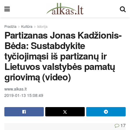
Pradžia
Kultūra
Istorija
Partizanas Jonas Kadžionis-
Bėda: Sustabdykite
tyčiojimąsi iš partizanų ir
Lietuvos valstybės pamatų
griovimą​​ (video)
www.alkas.lt
2019-01-13 15:08:49
17