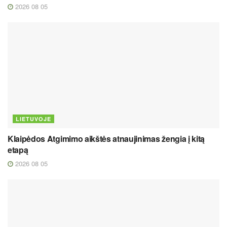
2026 08 05
LIETUVOJE
Klaipėdos Atgimimo aikštės atnaujinimas žengia į kitą
etapą
2026 08 05