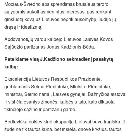
Mociaus-Šviedrio apsisprendimas brutalaus teroro
sąlygomis aukoti asmeninius interesus,
pasirenkant
ginkluotą kovą už Lietuvos nepriklausomybę, liudijo jų
drąsą ir idealizmą.
Apdovanotųjų vardu kalbėjo Lietuvos Laisvės Kovos
Sąjūdžio partizanas Jonas Kadžionis-Bėda.
Pateikiame visą J.Kadžiono sekmadienį pasakytą
kalbą:
Ekscelencija Lietuvos Respublikos Prezidente,
gerbiamasis Seimo Pirmininke, Ministre Pirmininke,
ministrai, Seimo nariai, Laisvės gynėjai, Bažnyčios atstovai
ir visi čia esantys žmonės, kalbėsiu taip, kaip diktuoja
tikinčiojo sąžinė ir partizanų garbė.
Bedieviška bolševikinė okupacija Lietuvai buvo tragiška, ji
žudė ne tik tautos kūną, bet ir sielą, griovė kryžius, tautos