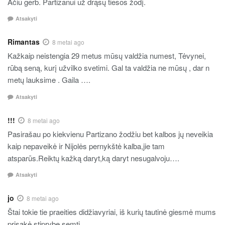
Ačiū gerb. Partizanui už drąsų tiesos žodį.
Atsakyti
Rimantas
8 metai ago
Kažkaip neistengia 29 metus mūsų valdžia numest, Tėvynei,
rūbą seną, kurį užvilko svetimi. Gal ta valdžia ne mūsų , dar n
metų lauksime . Gaila ….
Atsakyti
!!!
8 metai ago
Pasirašau po kiekvienu Partizano žodžiu bet kalbos jų neveikia
kaip nepaveikė ir Nijolės pernykštė kalba,jie tam
atsparūs.Reiktų kažką daryt,ką daryt nesugalvoju….
Atsakyti
jo
8 metai ago
Štai tokie tie praeities didžiavyriai, iš kurių tautinė giesmė mums
prisakė stiprybę semti…