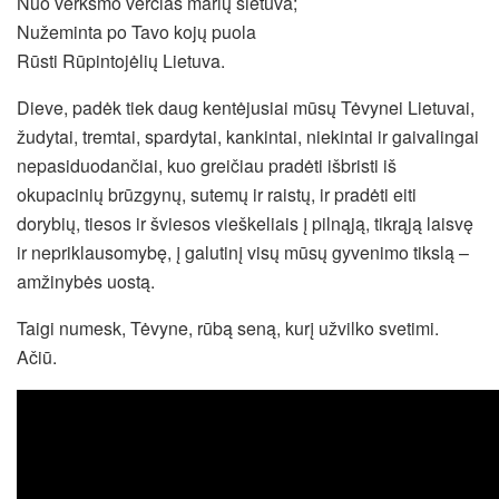
Nuo verksmo verčias marių sietuva;
Nužeminta po Tavo kojų puola
Rūsti Rūpintojėlių Lietuva.
Dieve, padėk tiek daug kentėjusiai mūsų Tėvynei Lietuvai,
žudytai, tremtai, spardytai, kankintai, niekintai ir gaivalingai
nepasiduodančiai, kuo greičiau pradėti išbristi iš
okupacinių brūzgynų, sutemų ir raistų, ir pradėti eiti
dorybių, tiesos ir šviesos vieškeliais į pilnąją, tikrąją laisvę
ir nepriklausomybę, į galutinį visų mūsų gyvenimo tikslą –
amžinybės uostą.
Taigi numesk, Tėvyne, rūbą seną, kurį užvilko svetimi.
Ačiū.