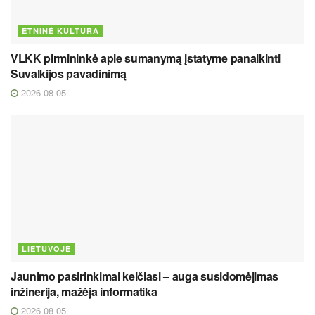
ETNINĖ KULTŪRA
VLKK pirmininkė apie sumanymą įstatyme panaikinti
Suvalkijos pavadinimą
2026 08 05
LIETUVOJE
Jaunimo pasirinkimai keičiasi – auga susidomėjimas
inžinerija, mažėja informatika
2026 08 05