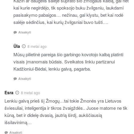
Kažin ar daugelis salėje suprato šio žmogaus kalbą, gal net
kai kurie negirdėjo, tik spoksojo buku žvilgsniu, laukdami
pasisakymo pabaigos… nežinau, gal klystu, bet kai rodė
salėje sėdinčius, kai kurių žvilgsniai buvo tušti….
Atsakyti
Ūla
8 metai ago
Mūsų pilietinė pareiga šio garbingo kovotojo kalbą platinti
visais įmanomais būdais. Sveikatos linkiu partizanui
Kadžioniui-Bėdai, lenkiu galvą, pagarba.
Atsakyti
Esra
8 metai ago
Lenkiu galvą prieš šį Žmogų…tai tokie Žmonės yra Lietuvos
šviesuliai, inteligentija ir tikros žvaigždės.. Juose matome ne tik
kūną, bet ir didelę dvasią, jautrią širdį, aukščiausią
išsilavinimą…
Atsakyti