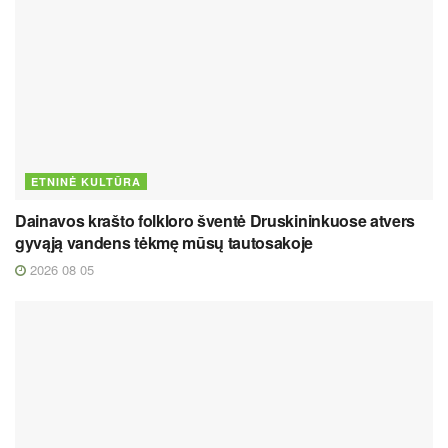
ETNINĖ KULTŪRA
Dainavos krašto folkloro šventė Druskininkuose atvers
gyvąją vandens tėkmę mūsų tautosakoje
2026 08 05