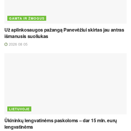
GAMTA IR ŽMOGUS
Už aplinkosaugos pažangą Panevėžiui skirtas jau antras
išmanusis suoliukas
2026 08 05
LIETUVOJE
Ūkininkų lengvatinėms paskoloms – dar 15 mln. eurų
lengvatinėms