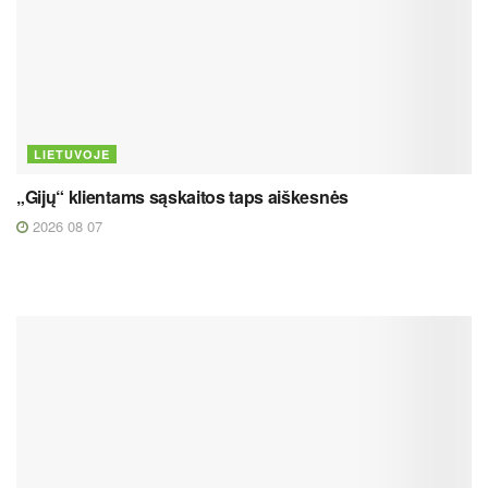
LIETUVOJE
„Gijų“ klientams sąskaitos taps aiškesnės
2026 08 07