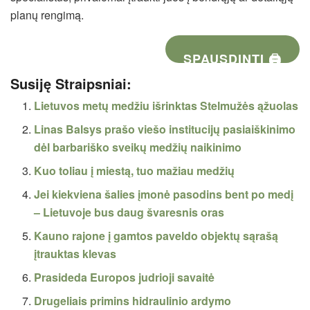
planų rengimą.
SPAUSDINTI 🖨
Susiję Straipsniai:
Lietuvos metų medžiu išrinktas Stelmužės ąžuolas
Linas Balsys prašo viešo institucijų pasiaiškinimo
dėl barbariško sveikų medžių naikinimo
Kuo toliau į miestą, tuo mažiau medžių
Jei kiekviena šalies įmonė pasodins bent po medį
– Lietuvoje bus daug švaresnis oras
Kauno rajone į gamtos paveldo objektų sąrašą
įtrauktas klevas
Prasideda Europos judrioji savaitė
Drugeliais primins hidraulinio ardymo