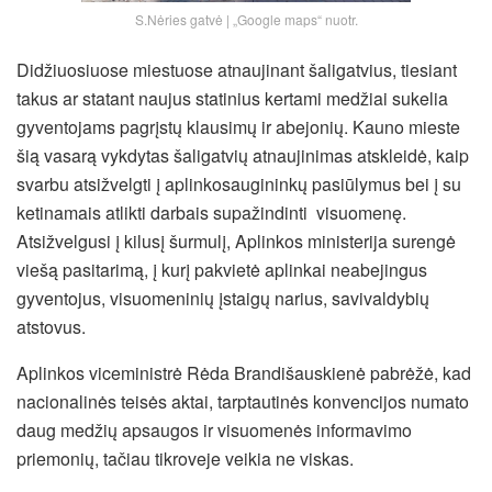
S.Nėries gatvė | „Google maps“ nuotr.
Didžiuosiuose miestuose atnaujinant šaligatvius, tiesiant
takus ar statant naujus statinius kertami medžiai sukelia
gyventojams pagrįstų klausimų ir abejonių. Kauno mieste
šią vasarą vykdytas šaligatvių atnaujinimas atskleidė, kaip
svarbu atsižvelgti į aplinkosaugininkų pasiūlymus bei į su
ketinamais atlikti darbais supažindinti visuomenę.
Atsižvelgusi į kilusį šurmulį, Aplinkos ministerija surengė
viešą pasitarimą, į kurį pakvietė aplinkai neabejingus
gyventojus, visuomeninių įstaigų narius, savivaldybių
atstovus.
Aplinkos viceministrė Rėda Brandišauskienė pabrėžė, kad
nacionalinės teisės aktai, tarptautinės konvencijos numato
daug medžių apsaugos ir visuomenės informavimo
priemonių, tačiau tikroveje veikia ne viskas.