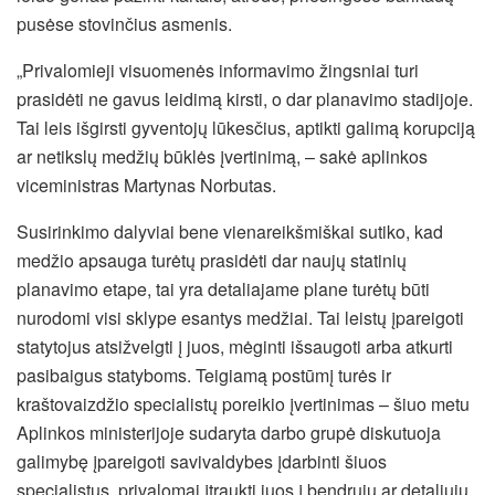
pusėse stovinčius asmenis.
„Privalomieji visuomenės informavimo žingsniai turi
prasidėti ne gavus leidimą kirsti, o dar planavimo stadijoje.
Tai leis išgirsti gyventojų lūkesčius, aptikti galimą korupciją
ar netikslų medžių būklės įvertinimą, – sakė aplinkos
viceministras Martynas Norbutas.
Susirinkimo dalyviai bene vienareikšmiškai sutiko, kad
medžio apsauga turėtų prasidėti dar naujų statinių
planavimo etape, tai yra detaliajame plane turėtų būti
nurodomi visi sklype esantys medžiai. Tai leistų įpareigoti
statytojus atsižvelgti į juos, mėginti išsaugoti arba atkurti
pasibaigus statyboms. Teigiamą postūmį turės ir
kraštovaizdžio specialistų poreikio įvertinimas – šiuo metu
Aplinkos ministerijoje sudaryta darbo grupė diskutuoja
galimybę įpareigoti savivaldybes įdarbinti šiuos
specialistus, privalomai įtraukti juos į bendrųjų ar detaliųjų