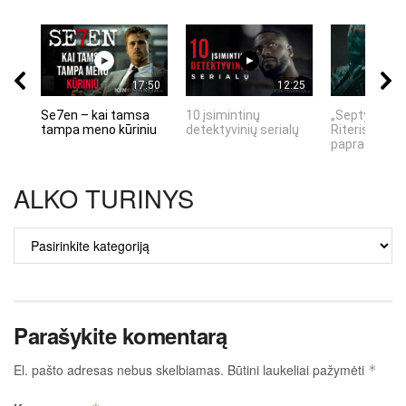
17:50
12:25
Se7en – kai tamsa
10 įsimintinų
„Septynių Ka
tampa meno kūriniu
detektyvinių serialų
Riteris" – kai
paprastumas
ALKO TURINYS
ALKO
TURINYS
Parašykite komentarą
El. pašto adresas nebus skelbiamas.
Būtini laukeliai pažymėti
*