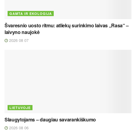
GAMTA IR EKOLOGIJA
Švaresnio uosto ritmu: atliekų surinkimo laivas „Rasa“ –
laivyno naujokė
2026 08 07
LIETUVOJE
Slaugytojams – daugiau savarankiškumo
2026 08 06