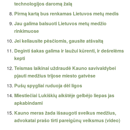
technologijos daromą žalą
Pirmą kartą bus renkamas Lietuvos metų medis
Jau galima balsuoti Lietuvos metų medžio
rinkimuose
Jei keliausite pėsčiomis, gausite atšvaitą
Deginti šakas galima ir laužui kūrenti, ir dešrelėms
kepti
Teismas laikinai uždraudė Kauno savivaldybei
pjauti medžius trijose miesto gatvėse
Pušų spygliai ruduoja dėl ligos
Miestiečiai Lukiškių aikštėje gelbėjo liepas jas
apkabindami
Kauno meras žada išsaugoti sveikus medžius,
advokatai prašo tirti pareigūnų veiksmus (video)