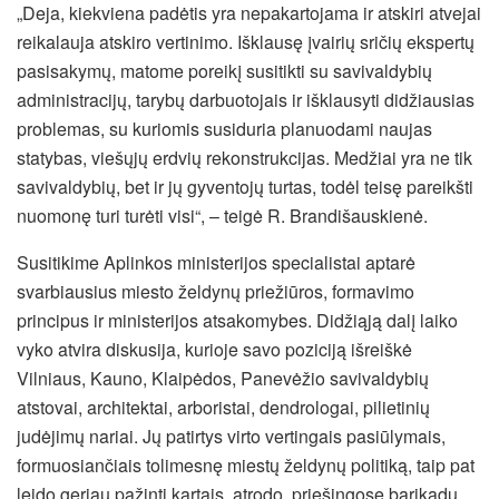
„Deja, kiekviena padėtis yra nepakartojama ir atskiri atvejai
reikalauja atskiro vertinimo. Išklausę įvairių sričių ekspertų
pasisakymų, matome poreikį susitikti su savivaldybių
administracijų, tarybų darbuotojais ir išklausyti didžiausias
problemas, su kuriomis susiduria planuodami naujas
statybas, viešųjų erdvių rekonstrukcijas. Medžiai yra ne tik
savivaldybių, bet ir jų gyventojų turtas, todėl teisę pareikšti
nuomonę turi turėti visi“, – teigė R. Brandišauskienė.
Susitikime Aplinkos ministerijos specialistai aptarė
svarbiausius miesto želdynų priežiūros, formavimo
principus ir ministerijos atsakomybes. Didžiąją dalį laiko
vyko atvira diskusija, kurioje savo poziciją išreiškė
Vilniaus, Kauno, Klaipėdos, Panevėžio savivaldybių
atstovai, architektai, arboristai, dendrologai, pilietinių
judėjimų nariai. Jų patirtys virto vertingais pasiūlymais,
formuosiančiais tolimesnę miestų želdynų politiką, taip pat
leido geriau pažinti kartais, atrodo, priešingose barikadų