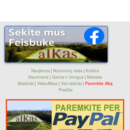
Naujienos
|
Nuomonių ratas
|
Kultūra
Visuomenė
|
Gamta ir žmogus
|
Mokslas
Skaitiniai
|
VideoAlkas
|
Visi rašiniai
|
Paremkite Alką
Pradžia