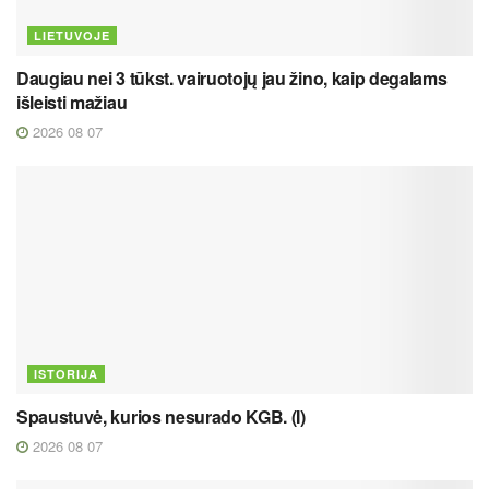
LIETUVOJE
Daugiau nei 3 tūkst. vairuotojų jau žino, kaip degalams
išleisti mažiau
2026 08 07
ISTORIJA
Spaustuvė, kurios nesurado KGB. (I)
2026 08 07