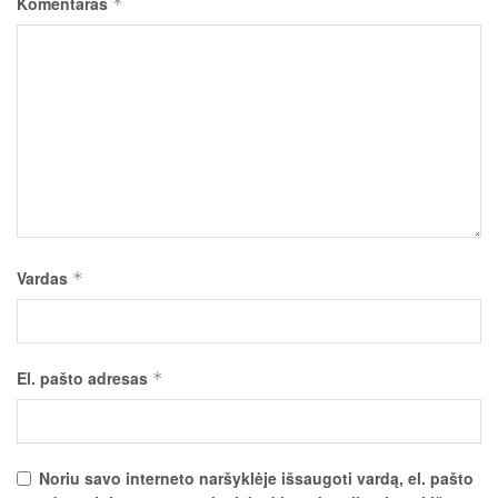
Komentaras
*
Vardas
*
El. pašto adresas
*
Noriu savo interneto naršyklėje išsaugoti vardą, el. pašto