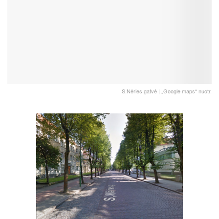
S.Nėries gatvė | „Google maps“ nuotr.