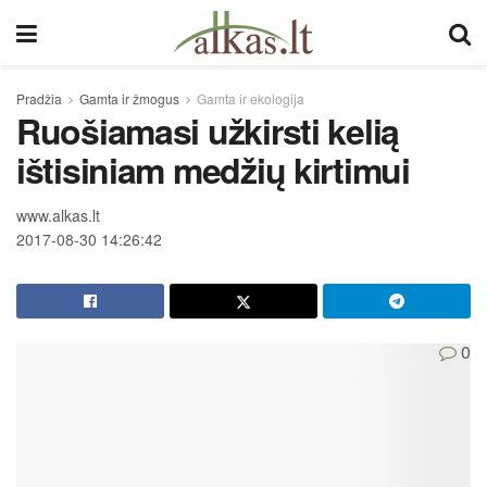
Pradžia
Gamta ir žmogus
Gamta ir ekologija
Ruošiamasi užkirsti kelią
ištisiniam medžių kirtimui
www.alkas.lt
2017-08-30 14:26:42
0