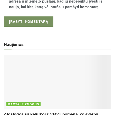
adresą ir interneto puslapį, kad jų nebereiktų įvesti iš
naujo, kai kitą kartą vėl norėsiu parašyti komentarą.
Naujienos
GAMTA IR ŽMOGUS
Atostogos su keturkoju: VMVT primena, ko svarbu