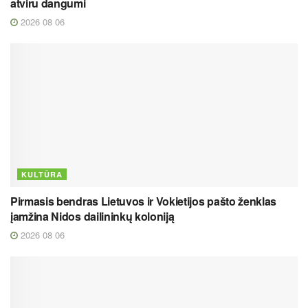
atviru dangumi
2026 08 06
KULTŪRA
Pirmasis bendras Lietuvos ir Vokietijos pašto ženklas
įamžina Nidos dailininkų koloniją
2026 08 06