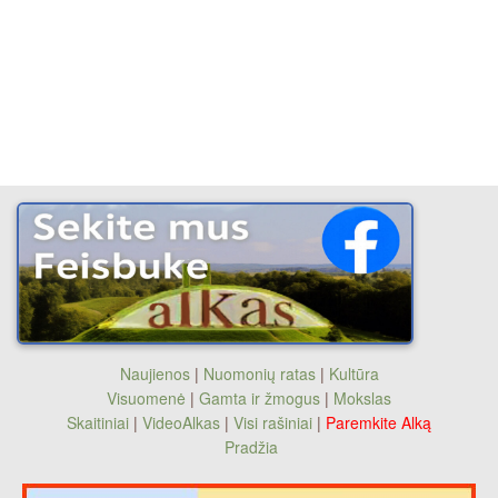
Naujienos
|
Nuomonių ratas
|
Kultūra
Visuomenė
|
Gamta ir žmogus
|
Mokslas
Skaitiniai
|
VideoAlkas
|
Visi rašiniai
|
Paremkite Alką
Pradžia