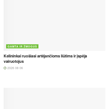
GAMTA IR ŽMOGUS
Kelininkai ruošiasi artėjančioms liūtims ir įspėja
vairuotojus
2026 08 06