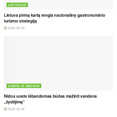
LIETUVOJE
Lietuva pirmą kartą rengia nacionalinę gastronominio
turizmo strategiją
2026 08 06
GAMTA IR ŽMOGUS
Nidos uoste išbandomas būdas mažinti vandens
„žydėjimą“
2026 08 06