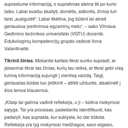
suprastume informaciją, o supratimas ateina tik po kurio
laiko. Labai svarbu skaityti, domėtis, aiškintis, žinios turi
tarsi „susigulėti“. Labai tikėtina, jog būtent tai atneš
geriausius įvertinimus egzaminų metu“, – sako Vilniaus
Gedimino technikos universiteto (VGTU) docentė,
Edukologinių kompetencijų grupės vadovė Ilona
Valantinaitė.
Tikrinti žinias.
Mokantis kartais tikrai sunku suprasti, ar
įsisavinai tikrai tas žinias, kurių tau reikia, ar tikrai gebi visą
turimą informaciją sujungti į vientisą vaizdą. Taigi,
geriausias būdas tuo įsitikinti – atlikti užduotis, atsakinėti į
šios temos klausimus.
„Kitaip tai galima vadinti refleksija, o ji – būtina mokymosi
sąlyga. Tai yra procesas, padedantis identifikuoti, kas
padaryti, kas suprasta, kur suklysta, ko dar trūksta.
Refleksija yra lyg mokymosi medžiagos, savo elgesio,