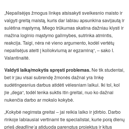
„Nepailsėjęs žmogus linkęs atsisakyti sveikesnio maisto ir
valgyti greitą maistą, kuris dar labiau apsunkina savijautą ir
sulėtina mąstymą. Miego trūkumas skatina dažniau klysti ir
mažina loginio mąstymo galimybes, sutrinka atmintis,
reakcija. Taigi, nėra nė vieno argumento, kodėl vertėtų
nepailsėjus ateiti į koliokviumą ar egzaminą“, – sako I.
Valantinaitė.
Valdyti laiką/mokytis spręsti problemas.
Ne tik studentai,
bet ir jau visai subrendę žmonės dažnai yra linkę
sudėtingesnius darbus atidėti vėlesniam laikui. Iki tol, kol
jie „dega“, todėl tenka suktis itin greitai, nuo ko dažnai
nukenčia darbo ar mokslo kokybė.
„Kokybė negimsta greitai – jai reikia laiko ir įdirbio. Darbo
rinkoje labiausiai vertinami tie specialistai, kurie porą dienų
prieš
deadline’ą
atiduoda parengtus projektus ir kitus