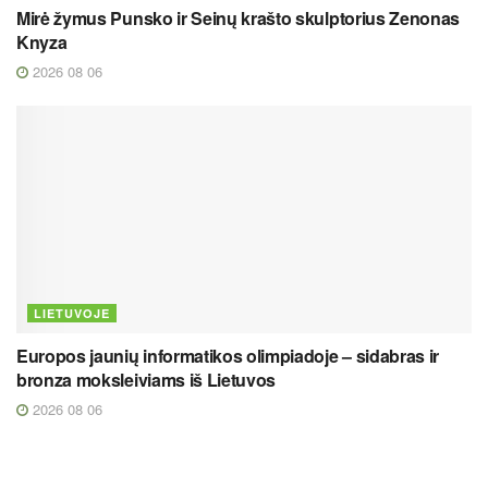
Mirė žymus Punsko ir Seinų krašto skulptorius Zenonas
Knyza
2026 08 06
LIETUVOJE
Europos jaunių informatikos olimpiadoje – sidabras ir
bronza moksleiviams iš Lietuvos
2026 08 06