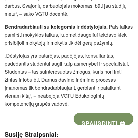
darbus. Svajonių darbuotojais mokomasi būti jau studijų
metu“, – sako VGTU docentė.
Bendradarbiauti su kolegomis ir dėstytojais.
Pats laikas
pamiršti mokyklos laikus, kuomet daugeliui tekdavo kiek
prisibijoti mokytojų ir mokytis tik dėl gerų pažymių.
„Dėstytojas yra patarėjas, padėjėjas, konsultantas,
padedantis studentui augti kaip asmenybei ir specialistui.
Studentas – tas suinteresuotas žmogus, kuris nori imti
žinias ir tobulėti. Darnus davimo ir ėmimo procesas
įmanomas tik bendradarbiaujant, gerbiant ir palaikant
vienam kitą“, – neabejoja VGTU Edukologinių
kompetencijų grupės vadovė.
SPAUSDINTI 🖨
Susiję Straipsniai: