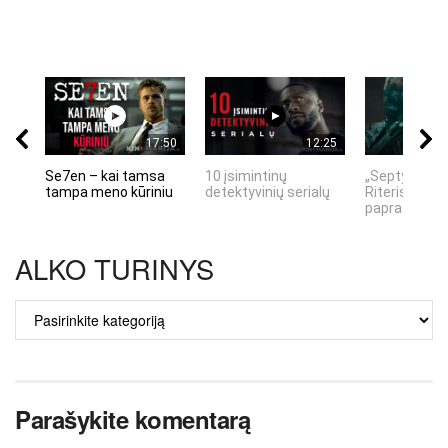
17:50
12:25
Se7en – kai tamsa
10 įsimintinų
„Septynių Ka
tampa meno kūriniu
detektyvinių serialų
Riteris" – kai
paprastumas
ALKO TURINYS
ALKO
TURINYS
Parašykite komentarą