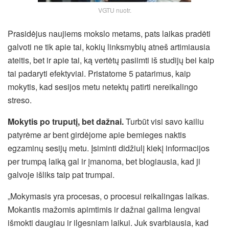
VGTU nuotr.
Prasidėjus naujiems mokslo metams, pats laikas pradėti
galvoti ne tik apie tai, kokių linksmybių atneš artimiausia
ateitis, bet ir apie tai, ką vertėtų pasiimti iš studijų bei kaip
tai padaryti efektyviai. Pristatome 5 patarimus, kaip
mokytis, kad sesijos metu netektų patirti nereikalingo
streso.
Mokytis po truputį, bet dažnai.
Turbūt visi savo kailiu
patyrėme ar bent girdėjome apie bemieges naktis
egzaminų sesijų metu. Įsiminti didžiulį kiekį informacijos
per trumpą laiką gal ir įmanoma, bet blogiausia, kad ji
galvoje išliks taip pat trumpai.
„Mokymasis yra procesas, o procesui reikalingas laikas.
Mokantis mažomis apimtimis ir dažnai galima lengvai
išmokti daugiau ir ilgesniam laikui. Juk svarbiausia, kad