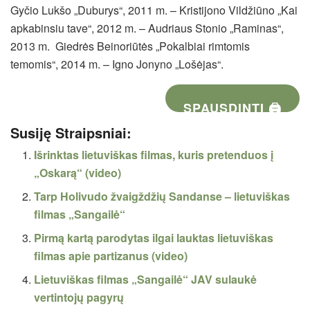
Gyčio Lukšo „Duburys“, 2011 m. – Kristijono Vildžiūno „Kai
apkabinsiu tave“, 2012 m. – Audriaus Stonio „Raminas“,
2013 m. Giedrės Beinoriūtės „Pokalbiai rimtomis
temomis“, 2014 m. – Igno Jonyno „Lošėjas“.
SPAUSDINTI 🖨
Susiję Straipsniai:
Išrinktas lietuviškas filmas, kuris pretenduos į
„Oskarą“ (video)
Tarp Holivudo žvaigždžių Sandanse – lietuviškas
filmas „Sangailė“
Pirmą kartą parodytas ilgai lauktas lietuviškas
filmas apie partizanus (video)
Lietuviškas filmas „Sangailė“ JAV sulaukė
vertintojų pagyrų