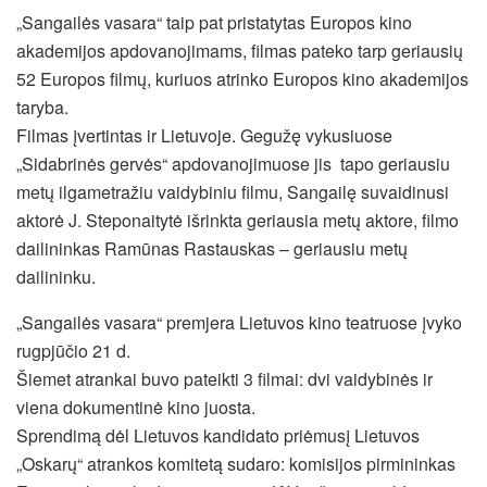
„Sangailės vasara“ taip pat pristatytas Europos kino
akademijos apdovanojimams, filmas pateko tarp geriausių
52 Europos filmų, kuriuos atrinko Europos kino akademijos
taryba.
Filmas įvertintas ir Lietuvoje. Gegužę vykusiuose
„Sidabrinės gervės“ apdovanojimuose jis tapo geriausiu
metų ilgametražiu vaidybiniu filmu, Sangailę suvaidinusi
aktorė J. Steponaitytė išrinkta geriausia metų aktore, filmo
dailininkas Ramūnas Rastauskas – geriausiu metų
dailininku.
„Sangailės vasara“ premjera Lietuvos kino teatruose įvyko
rugpjūčio 21 d.
Šiemet atrankai buvo pateikti 3 filmai: dvi vaidybinės ir
viena dokumentinė kino juosta.
Sprendimą dėl Lietuvos kandidato priėmusį Lietuvos
„Oskarų“ atrankos komitetą sudaro: komisijos pirmininkas