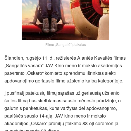
Filmo „Sangailė“ plakatas
Šiandien, rugsėjo 11 d., režisierės Alantės Kavaitės filmas
„Sangailės vasara“ JAV Kino meno ir mokslo akademijos
patvirtinto „Oskaro“ komiteto sprendimu išrinktas siekti
apdovanojimo geriausio filmo užsienio kalba kategorijoje.
Į pusfinalį patekusių filmų sąrašas už geriausią užsienio
šalies filmą bus skelbiamas sausio mėnesio pradžioje, o
galutinis penketukas, kuris varžysis dėl apdovanojimo,
paaiškės sausio 14-ąją. JAV kino meno ir mokslo
akademijos „Oskaro“ premijų įteikimo 88-oji ceremonija
numatyta vasario 28 dieną.