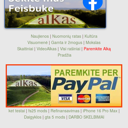
Naujienos
|
Nuomonių ratas
|
Kultūra
Visuomenė
|
Gamta ir žmogus
|
Mokslas
Skaitiniai
|
VideoAlkas
|
Visi rašiniai
|
Paremkite Alką
Pradžia
ket testai
|
fs25 mods
|
Refinansavimas
|
iPhone 16 Pro Max
|
Daigyklos
|
gta 5 mods
|
DARBO SKELBIMAI