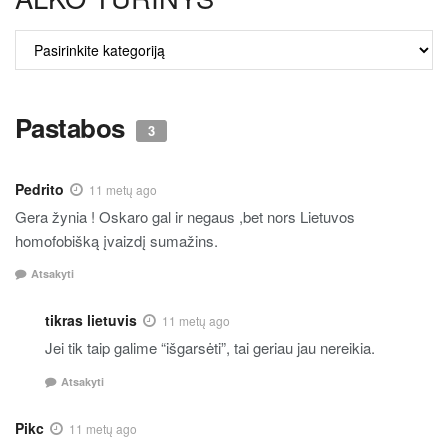
ALKO
TURINYS
Pastabos
3
Pedrito
11 metų ago
Gera žynia ! Oskaro gal ir negaus ,bet nors Lietuvos
homofobišką įvaizdį sumažins.
Atsakyti
tikras lietuvis
11 metų ago
Jei tik taip galime “išgarsėti”, tai geriau jau nereikia.
Atsakyti
Pikc
11 metų ago