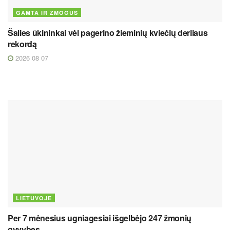
GAMTA IR ŽMOGUS
Šalies ūkininkai vėl pagerino žieminių kviečių derliaus
rekordą
2026 08 07
LIETUVOJE
Per 7 mėnesius ugniagesiai išgelbėjo 247 žmonių
gyvybes