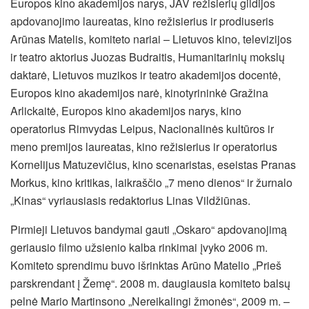
Europos kino akademijos narys, JAV režisierių gildijos
apdovanojimo laureatas, kino režisierius ir prodiuseris
Arūnas Matelis, komiteto nariai – Lietuvos kino, televizijos
ir teatro aktorius Juozas Budraitis, Humanitarinių mokslų
daktarė, Lietuvos muzikos ir teatro akademijos docentė,
Europos kino akademijos narė, kinotyrininkė Gražina
Arlickaitė, Europos kino akademijos narys, kino
operatorius Rimvydas Leipus, Nacionalinės kultūros ir
meno premijos laureatas, kino režisierius ir operatorius
Kornelijus Matuzevičius, kino scenaristas, eseistas Pranas
Morkus, kino kritikas, laikraščio „7 meno dienos“ ir žurnalo
„Kinas“ vyriausiasis redaktorius Linas Vildžiūnas.
Pirmieji Lietuvos bandymai gauti „Oskaro“ apdovanojimą
geriausio filmo užsienio kalba rinkimai įvyko 2006 m.
Komiteto sprendimu buvo išrinktas Arūno Matelio „Prieš
parskrendant į Žemę“. 2008 m. daugiausia komiteto balsų
pelnė Mario Martinsono „Nereikalingi žmonės“, 2009 m. –