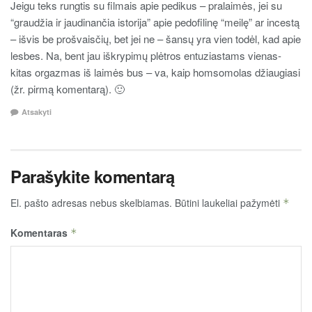
Jeigu teks rungtis su filmais apie pedikus – pralaimės, jei su
“graudžia ir jaudinančia istorija” apie pedofilinę “meilę” ar incestą
– išvis be prošvaisčių, bet jei ne – šansų yra vien todėl, kad apie
lesbes. Na, bent jau iškrypimų plėtros entuziastams vienas-
kitas orgazmas iš laimės bus – va, kaip homsomolas džiaugiasi
(žr. pirmą komentarą). 🙂
Atsakyti
Parašykite komentarą
El. pašto adresas nebus skelbiamas.
Būtini laukeliai pažymėti
*
Komentaras
*