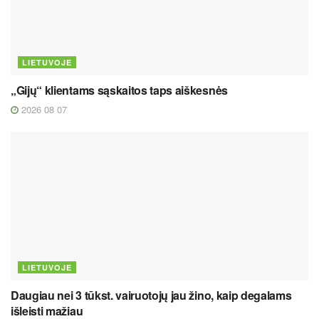
LIETUVOJE
„Gijų“ klientams sąskaitos taps aiškesnės
2026 08 07
LIETUVOJE
Daugiau nei 3 tūkst. vairuotojų jau žino, kaip degalams
išleisti mažiau