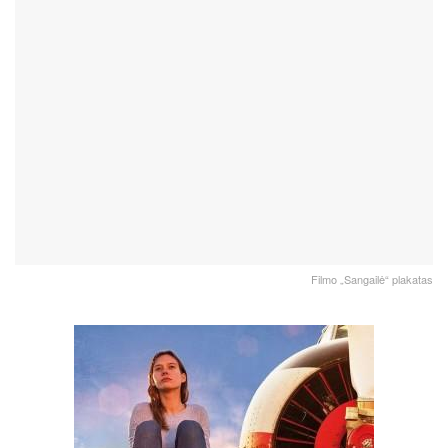
Filmo „Sangailė“ plakatas