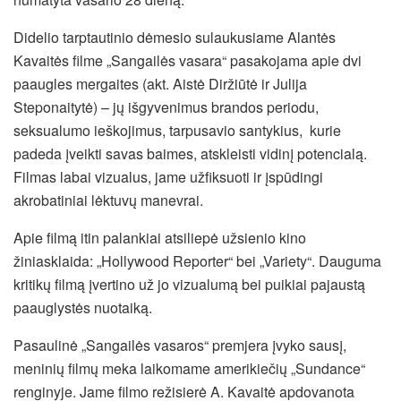
Didelio tarptautinio dėmesio sulaukusiame Alantės
Kavaitės filme „Sangailės vasara“ pasakojama apie dvi
paaugles mergaites (akt. Aistė Diržiūtė ir Julija
Steponaitytė) – jų išgyvenimus brandos periodu,
seksualumo ieškojimus, tarpusavio santykius, kurie
padeda įveikti savas baimes, atskleisti vidinį potencialą.
Filmas labai vizualus, jame užfiksuoti ir įspūdingi
akrobatiniai lėktuvų manevrai.
Apie filmą itin palankiai atsiliepė užsienio kino
žiniasklaida: „Hollywood Reporter“ bei „Variety“. Dauguma
kritikų filmą įvertino už jo vizualumą bei puikiai pajaustą
paauglystės nuotaiką.
Pasaulinė „Sangailės vasaros“ premjera įvyko sausį,
meninių filmų meka laikomame amerikiečių „Sundance“
renginyje. Jame filmo režisierė A. Kavaitė apdovanota