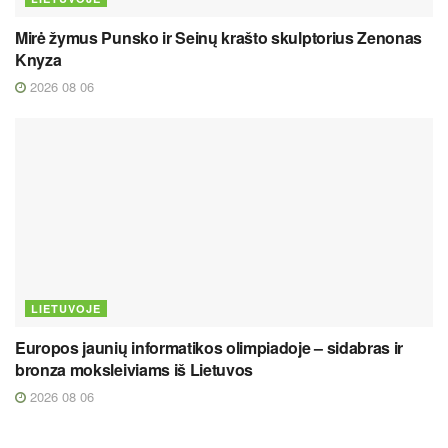
Mirė žymus Punsko ir Seinų krašto skulptorius Zenonas
Knyza
2026 08 06
LIETUVOJE
Europos jaunių informatikos olimpiadoje – sidabras ir
bronza moksleiviams iš Lietuvos
2026 08 06