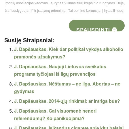
įmonių asociacijos vadovas Laurynas Vilimas žiūri krepšinio rungtynes. Beje,
čia “sustyguojami” ir įstatymų priėmimai. Tai politinė korupcija. | lrytas.lt nuotr.
SPAUSDINTI 🖨
Susiję Straipsniai:
J. Dapšauskas. Kiek dar politikai vykdys alkoholio
pramonės užsakymus?
J. Dapšauskas. Naujoji Lietuvos sveikatos
programa tyčiojasi iš ligų prevencijos
J. Dapšauskas. Nėštumas – ne liga. Abortas – ne
gydymas
J. Dapšauskas. 2014-ųjų rinkimai: ar intriga bus?
J. Dapšauskas. Gal visuomenė nenori
referendumų? Ko panikuojama?
J. Dapšauskas. Įsikandus cigaretę apie kitų baisiai