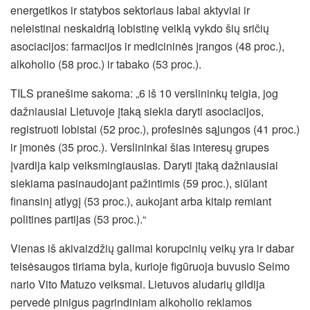
energetikos ir statybos sektoriaus labai aktyviai ir
neleistinai neskaidrią lobistinę veiklą vykdo šių sričių
asociacijos: farmacijos ir medicininės įrangos (48 proc.),
alkoholio (58 proc.) ir tabako (53 proc.).
TILS pranešime sakoma: „6 iš 10 verslininkų teigia, jog
dažniausiai Lietuvoje įtaką siekia daryti asociacijos,
registruoti lobistai (52 proc.), profesinės sąjungos (41 proc.)
ir įmonės (35 proc.). Verslininkai šias interesų grupes
įvardija kaip veiksmingiausias. Daryti įtaką dažniausiai
siekiama pasinaudojant pažintimis (59 proc.), siūlant
finansinį atlygį (53 proc.), aukojant arba kitaip remiant
politines partijas (53 proc.).“
Vienas iš akivaizdžių galimai korupcinių veikų yra ir dabar
teisėsaugos tiriama byla, kurioje figūruoja buvusio Seimo
nario Vito Matuzo veiksmai. Lietuvos aludarių gildija
pervedė pinigus pagrindiniam alkoholio reklamos