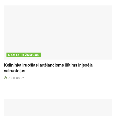
GAMTA IR ŽMOGUS
Kelininkai ruošiasi artėjančioms liūtims ir įspėja
vairuotojus
2026 08 06