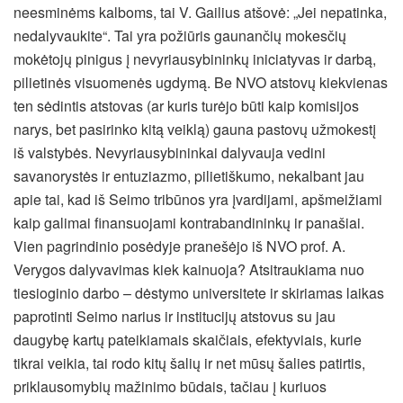
neesminėms kalboms, tai V. Gailius atšovė: „Jei nepatinka,
nedalyvaukite“. Tai yra požiūris gaunančių mokesčių
mokėtojų pinigus į nevyriausybininkų iniciatyvas ir darbą,
pilietinės visuomenės ugdymą. Be NVO atstovų kiekvienas
ten sėdintis atstovas (ar kuris turėjo būti kaip komisijos
narys, bet pasirinko kitą veiklą) gauna pastovų užmokestį
iš valstybės. Nevyriausybininkai dalyvauja vedini
savanorystės ir entuziazmo, pilietiškumo, nekalbant jau
apie tai, kad iš Seimo tribūnos yra įvardijami, apšmeižiami
kaip galimai finansuojami kontrabandininkų ir panašiai.
Vien pagrindinio posėdyje pranešėjo iš NVO prof. A.
Verygos dalyvavimas kiek kainuoja? Atsitraukiama nuo
tiesioginio darbo – dėstymo universitete ir skiriamas laikas
paprotinti Seimo narius ir institucijų atstovus su jau
daugybę kartų pateikiamais skaičiais, efektyviais, kurie
tikrai veikia, tai rodo kitų šalių ir net mūsų šalies patirtis,
priklausomybių mažinimo būdais, tačiau į kuriuos