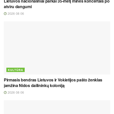
Lietuvos nacionaliniai parkai 35-metį minės koncertais po
atviru dangumi
2026 08 06
KULTŪRA
Pirmasis bendras Lietuvos ir Vokietijos pašto ženklas
įamžina Nidos dailininkų koloniją
2026 08 06