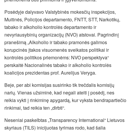
Posėdyje dalyvavo Valstybinės mokesčių inspekcijos,
Muitinės, Policijos departamento, FNTT, STT, Narkotikų,
tabako ir alkoholio kontrolės departamento ir
nevyriausybinių organizacijų (NVO) atstovai. Pagrindinį
pranešimą „Alkoholio ir tabako pramonės galimos
korupcinės įtakos visuomenės sveikatos politikai ir
kontrolės politikos priemonėms: NVO perspektyva“
perskaitė Nacionalinės tabako ir alkoholio kontrolės
koalicijos prezidentas prof. Aurelijus Veryga.
Beje, per abi komisijas susirinko tik trečdalis komisijų
narių. Vienas užsiminė, kad negali ateiti į posėdį, nes
reikia vykti į rinkiminę apygardą, kur vyksta bendrapartiečio
rinkimai, tad reikia ten „dirbti“.
Neseniai paskelbtas „Transparency International“ Lietuvos
skyriaus (TILS) inicijuotas tyrimas rodo, kad šalia