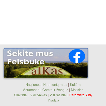
Naujienos
|
Nuomonių ratas
|
Kultūra
Visuomenė
|
Gamta ir žmogus
|
Mokslas
Skaitiniai
|
VideoAlkas
|
Visi rašiniai
|
Paremkite Alką
Pradžia