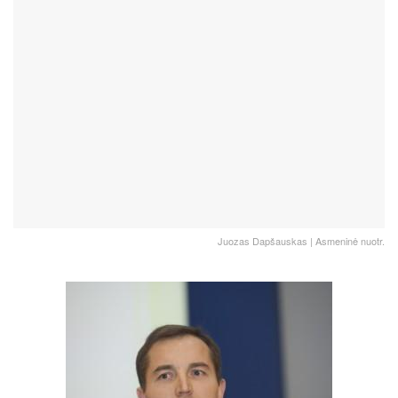
Juozas Dapšauskas | Asmeninė nuotr.