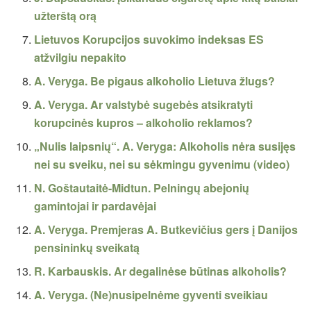
užterštą orą
Lietuvos Korupcijos suvokimo indeksas ES
atžvilgiu nepakito
A. Veryga. Be pigaus alkoholio Lietuva žlugs?
A. Veryga. Ar valstybė sugebės atsikratyti
korupcinės kupros – alkoholio reklamos?
„Nulis laipsnių“. A. Veryga: Alkoholis nėra susijęs
nei su sveiku, nei su sėkmingu gyvenimu (video)
N. Goštautaitė-Midtun. Pelningų abejonių
gamintojai ir pardavėjai
A. Veryga. Premjeras A. Butkevičius gers į Danijos
pensininkų sveikatą
R. Karbauskis. Ar degalinėse būtinas alkoholis?
A. Veryga. (Ne)nusipelnėme gyventi sveikiau