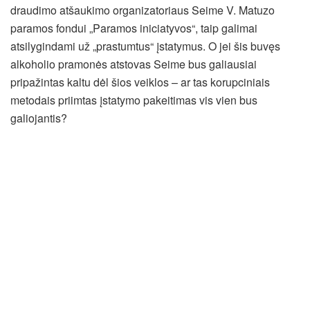
draudimo atšaukimo organizatoriaus Seime V. Matuzo
paramos fondui „Paramos iniciatyvos“, taip galimai
atsilygindami už „prastumtus“ įstatymus. O jei šis buvęs
alkoholio pramonės atstovas Seime bus galiausiai
pripažintas kaltu dėl šios veiklos – ar tas korupciniais
metodais priimtas įstatymo pakeitimas vis vien bus
galiojantis?