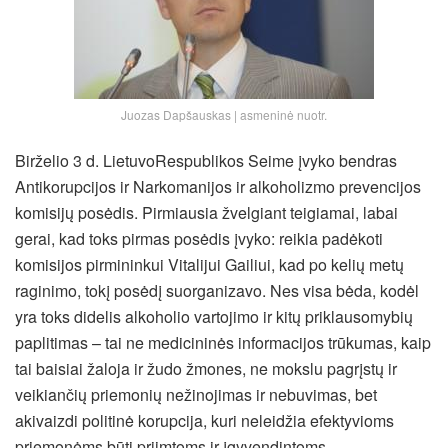
Juozas Dapšauskas | asmeninė nuotr.
Birželio 3 d. LietuvoRespublikos Seime įvyko bendras
Antikorupcijos ir Narkomanijos ir alkoholizmo prevencijos
komisijų posėdis. Pirmiausia žvelgiant teigiamai, labai
gerai, kad toks pirmas posėdis įvyko: reikia padėkoti
komisijos pirmininkui Vitalijui Gailiui, kad po kelių metų
raginimo, tokį posėdį suorganizavo. Nes visa bėda, kodėl
yra toks didelis alkoholio vartojimo ir kitų priklausomybių
paplitimas – tai ne medicininės informacijos trūkumas, kaip
tai baisiai žaloja ir žudo žmones, ne mokslu pagrįstų ir
veikiančių priemonių nežinojimas ir nebuvimas, bet
akivaizdi politinė korupcija, kuri neleidžia efektyvioms
priemonėms būti priimtoms ir įgyvendintoms.