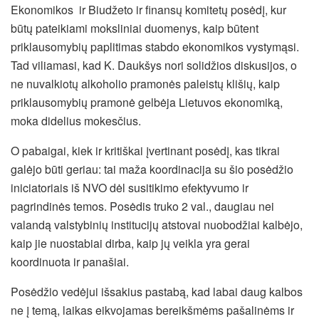
Ekonomikos ir Biudžeto ir finansų komitetų posėdį, kur
būtų pateikiami moksliniai duomenys, kaip būtent
priklausomybių paplitimas stabdo ekonomikos vystymąsi.
Tad viliamasi, kad K. Daukšys nori solidžios diskusijos, o
ne nuvalkiotų alkoholio pramonės paleistų klišių, kaip
priklausomybių pramonė gelbėja Lietuvos ekonomiką,
moka didelius mokesčius.
O pabaigai, kiek ir kritiškai įvertinant posėdį, kas tikrai
galėjo būti geriau: tai maža koordinacija su šio posėdžio
iniciatoriais iš NVO dėl susitikimo efektyvumo ir
pagrindinės temos. Posėdis truko 2 val., daugiau nei
valandą valstybinių institucijų atstovai nuobodžiai kalbėjo,
kaip jie nuostabiai dirba, kaip jų veikla yra gerai
koordinuota ir panašiai.
Posėdžio vedėjui išsakius pastabą, kad labai daug kalbos
ne į temą, laikas eikvojamas bereikšmėms pašalinėms ir