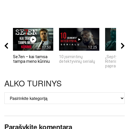
17:50
12:25
Se7en – kai tamsa
10 įsimintinų
„Septynių Ka
tampa meno kūriniu
detektyvinių serialų
Riteris" – kai
paprastumas
ALKO TURINYS
ALKO
TURINYS
Parašykite komentarą