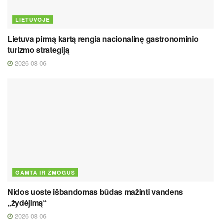
LIETUVOJE
Lietuva pirmą kartą rengia nacionalinę gastronominio
turizmo strategiją
2026 08 06
GAMTA IR ŽMOGUS
Nidos uoste išbandomas būdas mažinti vandens
„žydėjimą“
2026 08 06