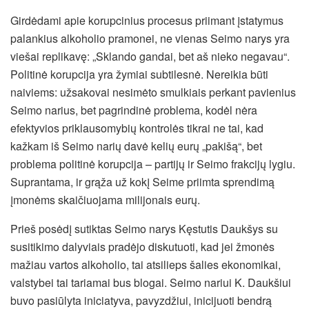
Girdėdami apie korupcinius procesus priimant įstatymus
palankius alkoholio pramonei, ne vienas Seimo narys yra
viešai replikavę: „Sklando gandai, bet aš nieko negavau“.
Politinė korupcija yra žymiai subtilesnė. Nereikia būti
naiviems: užsakovai nesimėto smulkiais perkant pavienius
Seimo narius, bet pagrindinė problema, kodėl nėra
efektyvios priklausomybių kontrolės tikrai ne tai, kad
kažkam iš Seimo narių davė kelių eurų „pakišą“, bet
problema politinė korupcija – partijų ir Seimo frakcijų lygiu.
Suprantama, ir grąža už kokį Seime priimta sprendimą
įmonėms skaičiuojama milijonais eurų.
Prieš posėdį sutiktas Seimo narys Kęstutis Daukšys su
susitikimo dalyviais pradėjo diskutuoti, kad jei žmonės
mažiau vartos alkoholio, tai atsilieps šalies ekonomikai,
valstybei tai tariamai bus blogai. Seimo nariui K. Daukšiui
buvo pasiūlyta iniciatyva, pavyzdžiui, inicijuoti bendrą