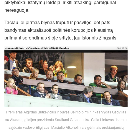
piktybiškai įstatymų leidėjai ir kiti atsakingi pareigūnai
nereaguoja.
Tačiau jei pirmas blynas truputi ir pasvilęs, bet pats
bandymas aktualizuoti politinės korupcijos klausimą
priimant sprendimus šioje srityje, jau istorinis žingsnis.
Premjeras Algirdas Butkevičius ir buvęs Seimo pirmininkas Vydas Gedvilas
su Aludarių gildijos prezidentu Sauliumi Galadausku. Šalia Lietuvos liberalų
sąjūdžio vadovo Eligijaus. Masiulio Alkoholiniais gėrimais prekiaujančių