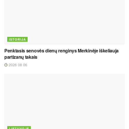
ISTORIJA
Penktasis senovės dienų renginys Merkinėje iškeliauja
partizanų takais
2026 08 06
LIETUVOJE