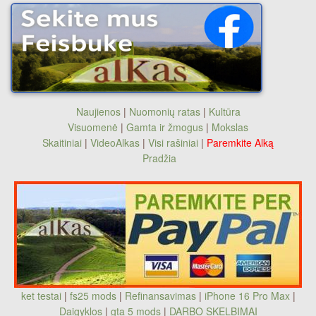
Naujienos
|
Nuomonių ratas
|
Kultūra
Visuomenė
|
Gamta ir žmogus
|
Mokslas
Skaitiniai
|
VideoAlkas
|
Visi rašiniai
|
Paremkite Alką
Pradžia
ket testai
|
fs25 mods
|
Refinansavimas
|
iPhone 16 Pro Max
|
Daigyklos
|
gta 5 mods
|
DARBO SKELBIMAI