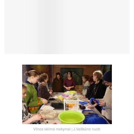
Vilnos vėlimo mokymai | J.Vaiškūno nuotr.