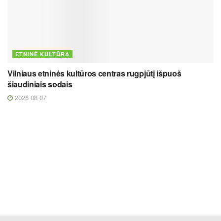
ETNINĖ KULTŪRA
Vilniaus etninės kultūros centras rugpjūtį išpuoš
šiaudiniais sodais
2026 08 07