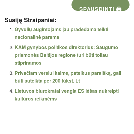
SPAUSDINTI 🖨
Susiję Straipsniai:
Gyvulių augintojams jau pradedama teikti
nacionalinė parama
KAM gynybos politikos direktorius: Saugumo
priemonės Baltijos regione turi būti toliau
stiprinamos
Privačiam verslui kaime, pateikus paraišką, gali
būti suteikta per 200 tūkst. Lt
Lietuvos biurokratai vengia ES lėšas nukreipti
kultūros reikmėms