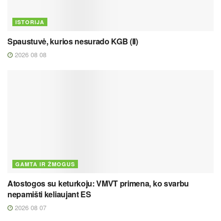
ISTORIJA
Spaustuvė, kurios nesurado KGB (II)
2026 08 08
GAMTA IR ŽMOGUS
Atostogos su keturkoju: VMVT primena, ko svarbu
nepamišti keliaujant ES
2026 08 07