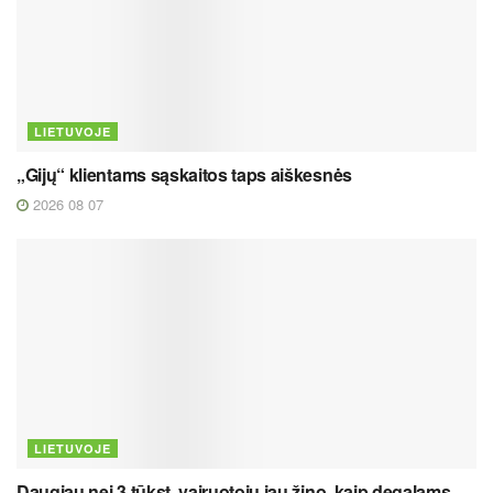
LIETUVOJE
„Gijų“ klientams sąskaitos taps aiškesnės
2026 08 07
LIETUVOJE
Daugiau nei 3 tūkst. vairuotojų jau žino, kaip degalams