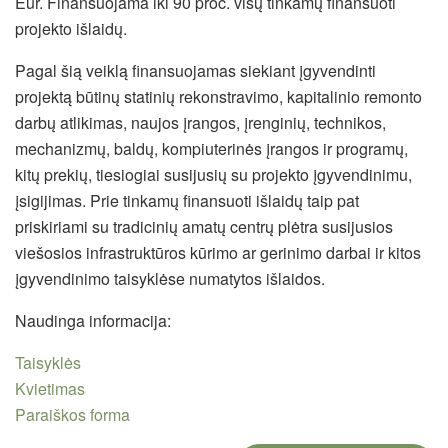
Eur. Finansuojama iki 90 proc. visų tinkamų finansuoti
projekto išlaidų.
Pagal šią veiklą finansuojamas siekiant įgyvendinti
projektą būtinų statinių rekonstravimo, kapitalinio remonto
darbų atlikimas, naujos įrangos, įrenginių, technikos,
mechanizmų, baldų, kompiuterinės įrangos ir programų,
kitų prekių, tiesiogiai susijusių su projekto įgyvendinimu,
įsigijimas. Prie tinkamų finansuoti išlaidų taip pat
priskiriami su tradicinių amatų centrų plėtra susijusios
viešosios infrastruktūros kūrimo ar gerinimo darbai ir kitos
įgyvendinimo taisyklėse numatytos išlaidos.
Naudinga informacija:
Taisyklės
Kvietimas
Paraiškos forma