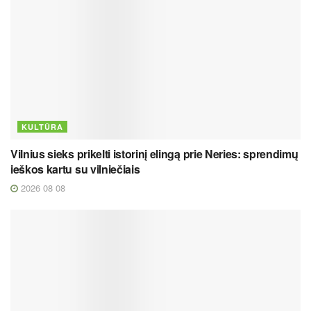
KULTŪRA
Vilnius sieks prikelti istorinį elingą prie Neries: sprendimų
ieškos kartu su vilniečiais
2026 08 08