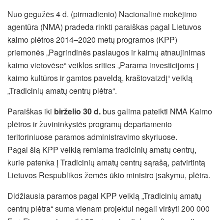
Nuo gegužės 4 d. (pirmadienio) Nacionalinė mokėjimo
agentūra (NMA) pradeda rinkti paraiškas pagal Lietuvos
kaimo plėtros 2014–2020 metų programos (KPP)
priemonės „Pagrindinės paslaugos ir kaimų atnaujinimas
kaimo vietovėse“ veiklos srities „Parama investicijoms į
kaimo kultūros ir gamtos paveldą, kraštovaizdį“ veiklą
„Tradicinių amatų centrų plėtra“.
Paraiškas iki
birželio 30 d.
bus galima pateikti NMA Kaimo
plėtros ir žuvininkystės programų departamento
teritoriniuose paramos administravimo skyriuose.
Pagal šią KPP veiklą remiama tradicinių amatų centrų,
kurie patenka į Tradicinių amatų centrų sąrašą, patvirtintą
Lietuvos Respublikos žemės ūkio ministro įsakymu, plėtra.
Didžiausia paramos pagal KPP veiklą „Tradicinių amatų
centrų plėtra“ suma vienam projektui negali viršyti 200 000