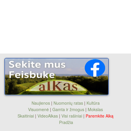
Naujienos
|
Nuomonių ratas
|
Kultūra
Visuomenė
|
Gamta ir žmogus
|
Mokslas
Skaitiniai
|
VideoAlkas
|
Visi rašiniai
|
Paremkite Alką
Pradžia