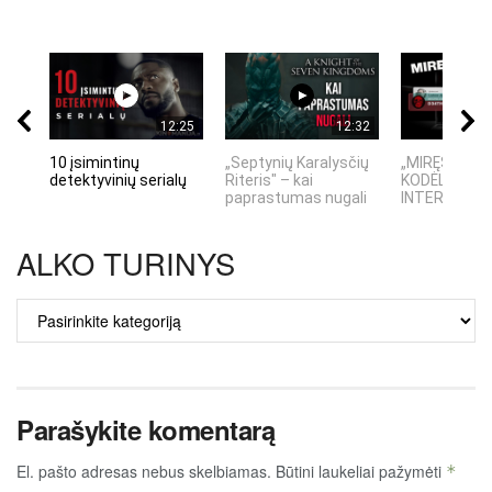
12:25
12:32
10 įsimintinų
„Septynių Karalysčių
„MIRĘS INTE
detektyvinių serialų
Riteris" – kai
KODĖL DIDŽIO
paprastumas nugali
INTERNETO N
ALKO TURINYS
ALKO
TURINYS
Parašykite komentarą
El. pašto adresas nebus skelbiamas.
Būtini laukeliai pažymėti
*