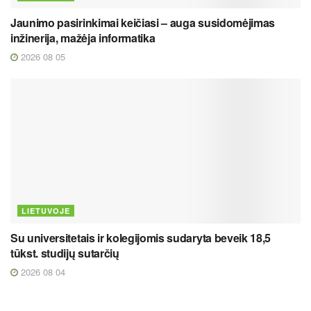
Jaunimo pasirinkimai keičiasi – auga susidomėjimas
inžinerija, mažėja informatika
2026 08 05
LIETUVOJE
Su universitetais ir kolegijomis sudaryta beveik 18,5
tūkst. studijų sutarčių
2026 08 04