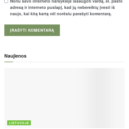
Noriu savo interneto naršyklėje išsaugoti vardą, el. pašto
adresą ir interneto puslapį, kad jų nebereiktų įvesti iš
naujo, kai kitą kartą vėl norėsiu parašyti komentarą.
Naujienos
LIETUVOJE