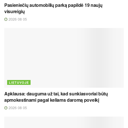
Pasieniečių automobilių parką papildė 19 naujų
visureigių
2026 08 05
LIETUVOJE
Apklausa: dauguma už tai, kad sunkiasvoriai būtų
apmokestinami pagal keliams daromą poveikį
2026 08 05