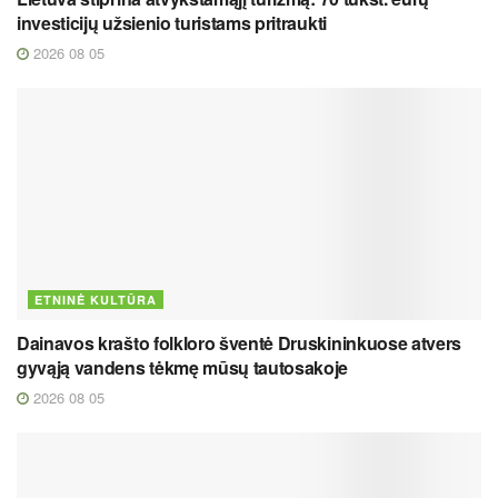
investicijų užsienio turistams pritraukti
2026 08 05
ETNINĖ KULTŪRA
Dainavos krašto folkloro šventė Druskininkuose atvers
gyvąją vandens tėkmę mūsų tautosakoje
2026 08 05