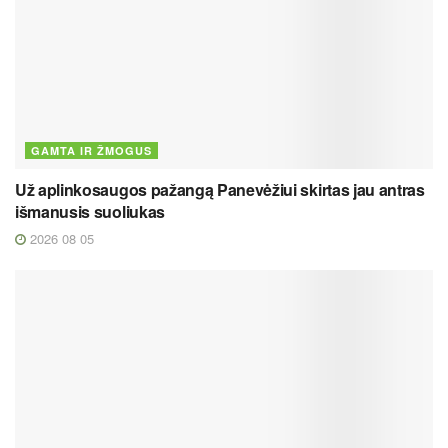
GAMTA IR ŽMOGUS
Už aplinkosaugos pažangą Panevėžiui skirtas jau antras
išmanusis suoliukas
2026 08 05