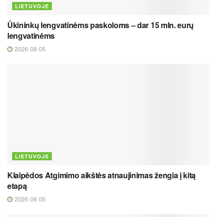
LIETUVOJE
Ūkininkų lengvatinėms paskoloms – dar 15 mln. eurų
lengvatinėms
2026 08 05
LIETUVOJE
Klaipėdos Atgimimo aikštės atnaujinimas žengia į kitą
etapą
2026 08 05