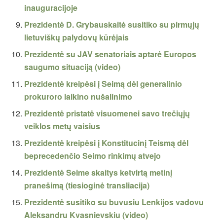
inauguracijoje
Prezidentė D. Grybauskaitė susitiko su pirmųjų
lietuviškų palydovų kūrėjais
Prezidentė su JAV senatoriais aptarė Europos
saugumo situaciją (video)
Prezidentė kreipėsi į Seimą dėl generalinio
prokuroro laikino nušalinimo
Prezidentė pristatė visuomenei savo trečiųjų
veiklos metų vaisius
Prezidentė kreipėsi į Konstitucinį Teismą dėl
beprecedenčio Seimo rinkimų atvejo
Prezidentė Seime skaitys ketvirtą metinį
pranešimą (tiesioginė transliacija)
Prezidentė susitiko su buvusiu Lenkijos vadovu
Aleksandru Kvasnievskiu (video)