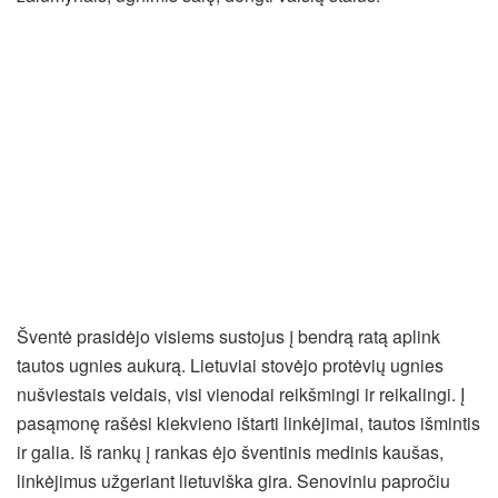
Šventė prasidėjo visiems sustojus į bendrą ratą aplink
tautos ugnies aukurą. Lietuviai stovėjo protėvių ugnies
nušviestais veidais, visi vienodai reikšmingi ir reikalingi. Į
pasąmonę rašėsi kiekvieno ištarti linkėjimai, tautos išmintis
ir galia. Iš rankų į rankas ėjo šventinis medinis kaušas,
linkėjimus užgeriant lietuviška gira. Senoviniu papročiu