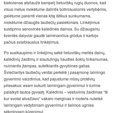
kiekvienas atsilaužė kampelį lietuviškų rugių duonos, kad
visus metus mokėtume dalintis būtiniausiomis vertybėmis,
galėtume paremti vienas kitą ištikus sunkumams,
mokėtume džiaugtis tautiečių pasiekimais. Linkėjimus
sustiprino senovinės kalėdinės dainos. Su džiaugsmu
šventės dalyviai gaudė laiminančius grūdus ir kartojo
pačius svarbiausius linkėjimus.
Po susikaupimo ir linkėjimų sekė lietuviškų meilės dainų,
kalėdinių žaidimų ir siautulingų liaudies šokių linksmumas,
nuimantis įtampas, sutelkiantis gyvybines galias.
Šviečiantys tautiečių veidai perkėlė į pasąmonę laimingo
gyvenimo vaizdinius, kad pajustume mūsų protėvių
priesakus: esam sukurti laimingam gyvenimui ir turime
palaikyti tautos gyvastį. Kalėdinis – vestuvinis žaidimas “Iš
kur svotai atvažiavo” vakaro merginas ir moteris nuteikė
laimingam vedybiniam gyvenimui ir šeimos ugnies
sėkmingam kūrenimui.