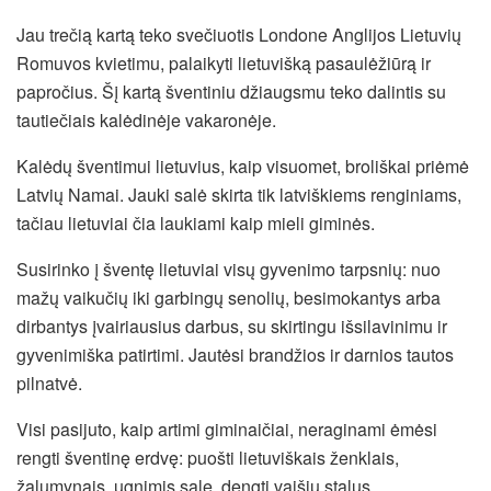
Jau trečią kartą teko svečiuotis Londone Anglijos Lietuvių
Romuvos kvietimu, palaikyti lietuvišką pasaulėžiūrą ir
papročius. Šį kartą šventiniu džiaugsmu teko dalintis su
tautiečiais kalėdinėje vakaronėje.
Kalėdų šventimui lietuvius, kaip visuomet, broliškai priėmė
Latvių Namai. Jauki salė skirta tik latviškiems renginiams,
tačiau lietuviai čia laukiami kaip mieli giminės.
Susirinko į šventę lietuviai visų gyvenimo tarpsnių: nuo
mažų vaikučių iki garbingų senolių, besimokantys arba
dirbantys įvairiausius darbus, su skirtingu išsilavinimu ir
gyvenimiška patirtimi. Jautėsi brandžios ir darnios tautos
pilnatvė.
Visi pasijuto, kaip artimi giminaičiai, neraginami ėmėsi
rengti šventinę erdvę: puošti lietuviškais ženklais,
žalumynais, ugnimis salę, dengti vaišių stalus.