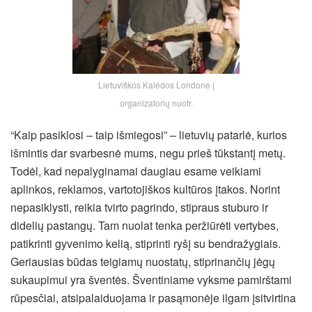
Lietuviškos Kalėdos Londone |
organizatorių nuotr.
“Kaip pasiklosi – taip išmiegosi” – lietuvių patarlė, kurios
išmintis dar svarbesnė mums, negu prieš tūkstantį metų.
Todėl, kad nepalyginamai daugiau esame veikiami
aplinkos, reklamos, vartotojiškos kultūros įtakos. Norint
nepasiklysti, reikia tvirto pagrindo, stipraus stuburo ir
didelių pastangų. Tam nuolat tenka peržiūrėti vertybes,
patikrinti gyvenimo kelią, stiprinti ryšį su bendražygiais.
Geriausias būdas teigiamų nuostatų, stiprinančių jėgų
sukaupimui yra šventės. Šventiniame vyksme pamirštami
rūpesčiai, atsipalaiduojama ir pasąmonėje ilgam įsitvirtina