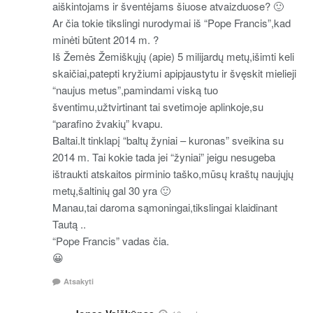
aiškintojams ir šventėjams šiuose atvaizduose? 🙂
Ar čia tokie tikslingi nurodymai iš “Pope Francis”,kad
minėti būtent 2014 m. ?
Iš Žemės Žemiškųjų (apie) 5 milijardų metų,išimti keli
skaičiai,patepti kryžiumi apipjaustytu ir švęskit mielieji
“naujus metus”,pamindami viską tuo
šventimu,užtvirtinant tai svetimoje aplinkoje,su
“parafino žvakių” kvapu.
Baltai.lt tinklapį “baltų žyniai – kuronas” sveikina su
2014 m. Tai kokie tada jei “žyniai” jeigu nesugeba
ištraukti atskaitos pirminio taško,mūsų kraštų naujųjų
metų,šaltinių gal 30 yra 🙂
Manau,tai daroma sąmoningai,tikslingai klaidinant
Tautą ..
“Pope Francis” vadas čia.
😀
Atsakyti