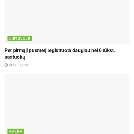
LIETUVOJE
Per pirmąjį pusmetį registruota daugiau nei 6 tūkst.
santuokų
2026 08 10
KALBA