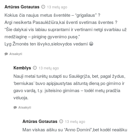
Artūras Gotautas
13 metų ago
Kokius čia naujus metus šventėte – “grigaliaus” ?
Argi nesikerta Pasaulėžiūra,kai šventi svetimas šventes ?
“Šie dalykai vis labiau suprantami ir vertinami netgi svarbiau už
medžiaginę – piniginę gyvenimo pusę.”
Lyg Žmonės ten išvyko,sielovydos vedami 😀
Atsakyti
Kemblys
13 metų ago
Nauji metai turėtų sutapti su Saulėgrįža, bet, pagal žydus,
‘berniukas’ buvo apipjaustytas aštuntą dieną po gimimo ir
gavo vardą, t.y. įsiteisino gimimas – todėl metų pradžia
vėluoja.
Atsakyti
Artūras Gotautas
13 metų ago
Man viskas aišku su “Anno Domini”,bet kodėl neaišku