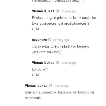
vielabraukiu (troleibusas naujai) :))
Vienas laukas
13 metų ago
Prieina mergelė prie bernelio ir klausia: ko
toks susiraukęs, gal neužsibraukęs ?
CHA
savanore
13 metų ago
cia isvertus turetu reiksti,kad bernelis
,peskom’ vaiksto:))
Vienas laukas
13 metų ago
Londone ?
CHA
Vienas laukas
13 metų ago
Baisiai čia, pagalvok, kažkoks ten kryžčionių
pateptasis …
—–