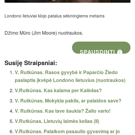
Londono lietuviai klojo patalus sėkmingiems metams
Džimo Mūro (Jim Moore) nuotraukos.
SPAUSDINTI 🖨
Susiję Straipsniai:
V. Rutkūnas. Rasos gyvybė ir Paparčio Žiedo
paslaptis įkvėpė Londono lietuvius (nuotraukos)
V.Rutkūnas. Kas kalama per Kalėdas?
V. Rutkūnas. Mokykla pakils, ar palaidos save?
V. Rutkūnas. Kas tave šaukia? Žalio vario!
V.Rutkūnas. Lietuvių laimės kelias (II)
V.Rutkūnas. Palaikom pasaulio gyvavimą ar jo