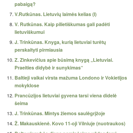
pabaigą?
V.Rutkūnas. Lietuvių laimės kelias (I)
V. Rutkūnas. Kaip pilietiškumas gali padėti
lietuviškumui
J. Trinkūnas. Knyga, kurią lietuviai turėtų
perskaityti pirmiausia
Z. Zinkevičius apie būsimą knygą „Lietuviai.
Praeities didybė ir sunykimas“
Baltieji vaikai virsta mažuma Londono ir Vokietijos
mokyklose
Prancūzijos lietuviai gyvena tarsi viena didelė
šeima
J. Trinkūnas. Mintys žiemos saulėgrįžoje
Ž. Makauskienė. Kovo 11-oji Vilniuje (nuotraukos)