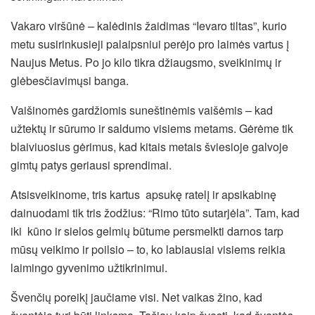
Vakaro viršūnė – kalėdinis žaidimas “Ievaro tiltas”, kurio
metu susirinkusieji palaipsniui perėjo pro laimės vartus į
Naujus Metus. Po jo kilo tikra džiaugsmo, sveikinimų ir
glėbesčiavimųsi banga.
Vaišinomės gardžiomis suneštinėmis vaišėmis – kad
užtektų ir sūrumo ir saldumo visiems metams. Gėrėme tik
blaiviuosius gėrimus, kad kitais metais šviesioje galvoje
gimtų patys geriausi sprendimai.
Atsisveikinome, tris kartus apsukę ratelį ir apsikabinę
dainuodami tik tris žodžius: “Rimo tūto sutarjėla”. Tam, kad
iki kūno ir sielos gelmių būtume persmelkti darnos tarp
mūsų veikimo ir poilsio – to, ko labiausiai visiems reikia
laimingo gyvenimo užtikrinimui.
Švenčių poreikį jaučiame visi. Net vaikas žino, kad