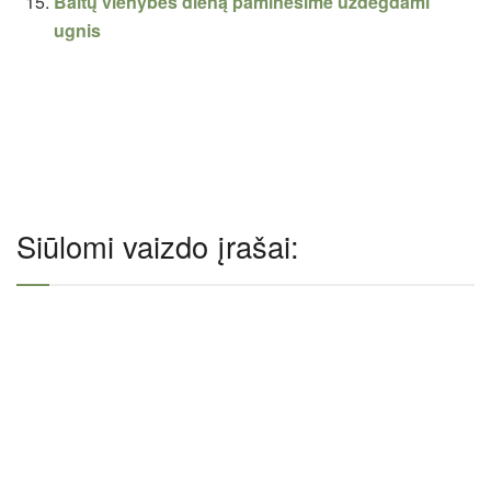
Baltų vienybės dieną paminėsime uždegdami
ugnis
Siūlomi vaizdo įrašai: