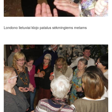
Londono lietuviai klojo patalus sėkmingiems metams