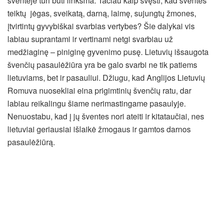
šventėje turi būti linksma. Tačiau kaip švęsti, kad šventės
teiktų jėgas, sveikatą, darną, laimę, sujungtų žmones,
įtvirtintų gyvybiškai svarbias vertybes? Šie dalykai vis
labiau suprantami ir vertinami netgi svarbiau už
medžiaginę – piniginę gyvenimo pusę. Lietuvių išsaugota
švenčių pasaulėžiūra yra be galo svarbi ne tik patiems
lietuviams, bet ir pasauliui. Džiugu, kad Anglijos Lietuvių
Romuva nuosekliai eina prigimtinių švenčių ratu, dar
labiau reikalingu šiame nerimastingame pasaulyje.
Nenuostabu, kad į jų šventes nori ateiti ir kitataučiai, nes
lietuviai geriausiai išlaikė žmogaus ir gamtos darnos
pasaulėžiūrą.