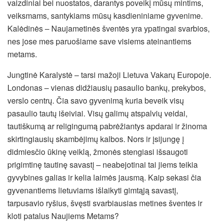
vaizdiniai bei nuostatos, darantys poveikį mūsų mintims,
veiksmams, santykiams mūsų kasdieniniame gyvenime.
Kalėdinės – Naujametinės šventės yra ypatingai svarbios,
nes jose mes paruošiame save visiems ateinantiems
metams.
Jungtinė Karalystė – tarsi mažoji Lietuva Vakarų Europoje.
Londonas – vienas didžiausių pasaulio bankų, prekybos,
verslo centrų. Čia savo gyvenimą kuria beveik visų
pasaulio tautų išeiviai. Visų galimų atspalvių veidai,
tautiškumą ar religingumą pabrėžiantys apdarai ir žinoma
skirtingiausių skambėjimų kalbos. Nors ir įsijungę į
didmiesčio ūkinę veiklą, žmonės stengiasi išsaugoti
prigimtinę tautinę savastį – neabejotinai tai jiems teikia
gyvybines galias ir kelia laimės jausmą. Kaip sekasi čia
gyvenantiems lietuviams išlaikyti gimtąją savastį,
tarpusavio ryšius, švęsti svarbiausias metines šventes ir
kloti patalus Naujiems Metams?