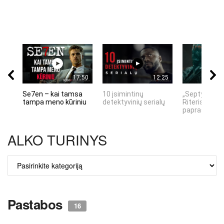
17:50
12:25
Se7en – kai tamsa
10 įsimintinų
„Septynių Ka
tampa meno kūriniu
detektyvinių serialų
Riteris" – kai
paprastumas
ALKO TURINYS
ALKO
TURINYS
Pastabos
16