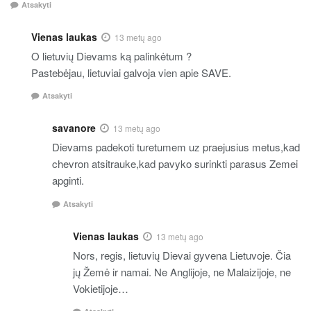
Atsakyti
Vienas laukas
13 metų ago
O lietuvių Dievams ką palinkėtum ?
Pastebėjau, lietuviai galvoja vien apie SAVE.
Atsakyti
savanore
13 metų ago
Dievams padekoti turetumem uz praejusius metus,kad
chevron atsitrauke,kad pavyko surinkti parasus Zemei
apginti.
Atsakyti
Vienas laukas
13 metų ago
Nors, regis, lietuvių Dievai gyvena Lietuvoje. Čia
jų Žemė ir namai. Ne Anglijoje, ne Malaizijoje, ne
Vokietijoje…