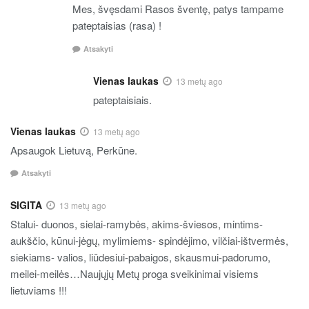
Mes, švęsdami Rasos šventę, patys tampame
pateptaisias (rasa) !
Atsakyti
Vienas laukas
13 metų ago
pateptaisiais.
Vienas laukas
13 metų ago
Apsaugok Lietuvą, Perkūne.
Atsakyti
SIGITA
13 metų ago
Stalui- duonos, sielai-ramybės, akims-šviesos, mintims-
aukščio, kūnui-jėgų, mylimiems- spindėjimo, vilčiai-ištvermės,
siekiams- valios, liūdesiui-pabaigos, skausmui-padorumo,
meilei-meilės…Naujųjų Metų proga sveikinimai visiems
lietuviams !!!