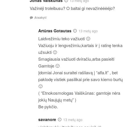
Jonas Vaiškūnas
13 metų ago
Važinėji troleibusu? O baltai gi nevažinėėėėjo?
Atsakyti
Artūras Gotautas
13 metų ago
Laidvežimiu teko važiuoti 🙂
Važiuoju ir lengvežimiu,kartais ir į ratinę tenka
užsukti 🙂
Smagiausia važiuoti dviračiu,arba pasieiti
Gamtoje 🙂
Įdomiai Jonai suraitei rašliavą į “alfa.lt” , bet
paklodę vistiek pasilikai prie savo kiemo burtų
🙂
( “Etnokosmologas Vaiškūnas: gamtoje nėra
jokių Naujųjų metų” )
Be pykčio.
savanore
13 metų ago