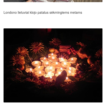
Londono lietuviai klojo patalus sėkmingiems metams