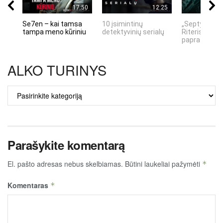
17:50
12:25
Se7en – kai tamsa
10 įsimintinų
„Septynių Ka
tampa meno kūriniu
detektyvinių serialų
Riteris" – kai
paprastumas
ALKO TURINYS
ALKO
TURINYS
Parašykite komentarą
El. pašto adresas nebus skelbiamas.
Būtini laukeliai pažymėti
*
Komentaras
*