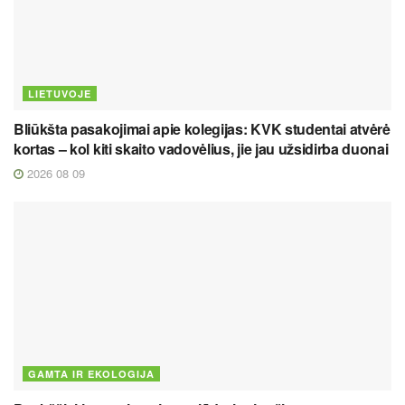
LIETUVOJE
Bliūkšta pasakojimai apie kolegijas: KVK studentai atvėrė
kortas – kol kiti skaito vadovėlius, jie jau užsidirba duonai
2026 08 09
GAMTA IR EKOLOGIJA