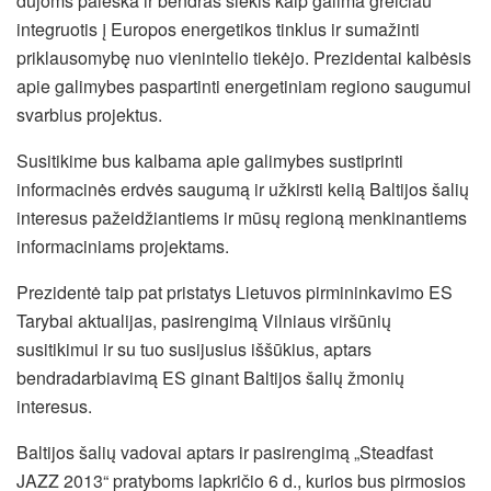
dujoms paieška ir bendras siekis kaip galima greičiau
integruotis į Europos energetikos tinklus
ir sumažinti
priklausomybę nuo vienintelio tiekėjo. Prezidentai kalbėsis
apie galimybes paspartinti energetiniam regiono saugumui
svarbius projektus.
Susitikime bus kalbama apie galimybes sustiprinti
informacinės erdvės saugumą ir užkirsti kelią Baltijos šalių
interesus pažeidžiantiems ir mūsų regioną menkinantiems
informaciniams projektams.
Prezidentė taip pat pristatys Lietuvos pirmininkavimo ES
Tarybai aktualijas, pasirengimą Vilniaus viršūnių
susitikimui ir su tuo susijusius iššūkius, aptars
bendradarbiavimą ES ginant Baltijos šalių žmonių
interesus.
Baltijos šalių vadovai aptars ir pasirengimą „Steadfast
JAZZ 2013“ pratyboms lapkričio 6 d., kurios bus pirmosios