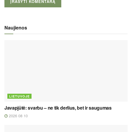
Naujienos
LIETUVOJE
Javapjūtė: svarbu – ne tik derlius, bet ir saugumas
2026 08 10