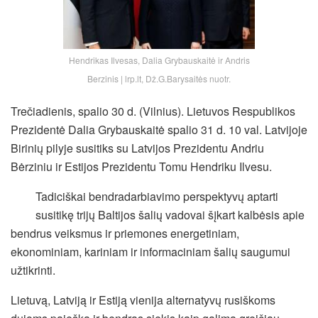
Hendrikas Ilvesas, Dalia Grybauskaitė ir Andris
Berzinis | lrp.lt, Dž.G.Barysaitės nuotr.
Trečiadienis, spalio 30 d. (Vilnius). Lietuvos Respublikos
Prezidentė Dalia Grybauskaitė spalio 31 d. 10 val. Latvijoje
Birinių pilyje susitiks su Latvijos Prezidentu Andriu
Bėrziniu ir Estijos Prezidentu Tomu Hendriku Ilvesu.
Tadiciškai bendradarbiavimo perspektyvų aptarti
susitikę trijų Baltijos šalių vadovai šįkart kalbėsis apie
bendrus veiksmus ir priemones energetiniam,
ekonominiam, kariniam ir informaciniam šalių saugumui
užtikrinti.
Lietuvą, Latviją ir Estiją vienija alternatyvų rusiškoms