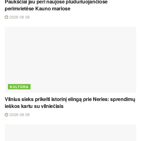
Paukščiai jau peri naujose plūduriuojančiose
perimvietėse Kauno mariose
2026 08 08
KULTŪRA
Vilnius sieks prikelti istorinį elingą prie Neries: sprendimų
ieškos kartu su vilniečiais
2026 08 08