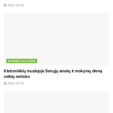
2026 08 09
ETNINĖ KULTŪRA
Kleboniškių muziejuje Senųjų amatų ir mokymų dieną
veiklų netrūko
2026 08 09