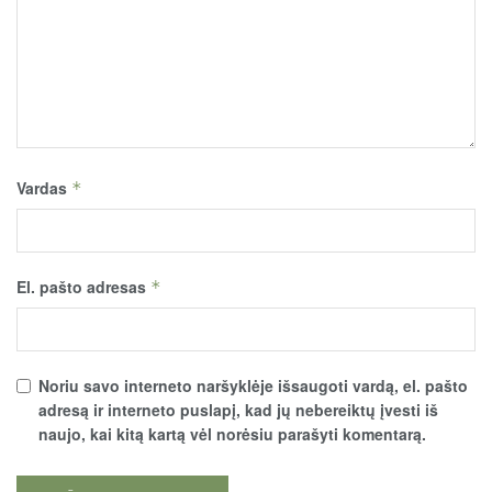
Vardas
*
El. pašto adresas
*
Noriu savo interneto naršyklėje išsaugoti vardą, el. pašto
adresą ir interneto puslapį, kad jų nebereiktų įvesti iš
naujo, kai kitą kartą vėl norėsiu parašyti komentarą.