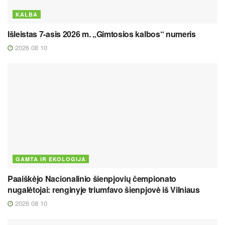
KALBA
Išleistas 7-asis 2026 m. „Gimtosios kalbos“ numeris
2026 08 10
GAMTA IR EKOLOGIJA
Paaiškėjo Nacionalinio šienpjovių čempionato
nugalėtojai: renginyje triumfavo šienpjovė iš Vilniaus
2026 08 10