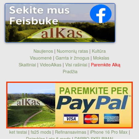
Naujienos
|
Nuomonių ratas
|
Kultūra
Visuomenė
|
Gamta ir žmogus
|
Mokslas
Skaitiniai
|
VideoAlkas
|
Visi rašiniai
|
Paremkite Alką
Pradžia
ket testai
|
fs25 mods
|
Refinansavimas
|
iPhone 16 Pro Max
|
Daigyklos
|
gta 5 mods
|
DARBO SKELBIMAI