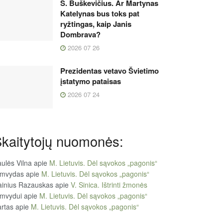
S. Buškevičius. Ar Martynas
Katelynas bus toks pat
ryžtingas, kaip Janis
Dombrava?
2026 07 26
Prezidentas vetavo Švietimo
įstatymo pataisas
2026 07 24
kaitytojų nuomonės:
ulės Vilna
apie
M. Lietuvis. Dėl sąvokos „pagonis“
imvydas
apie
M. Lietuvis. Dėl sąvokos „pagonis“
ainius Razauskas
apie
V. Sinica. Ištrinti žmonės
imvydui
apie
M. Lietuvis. Dėl sąvokos „pagonis“
rtas
apie
M. Lietuvis. Dėl sąvokos „pagonis“