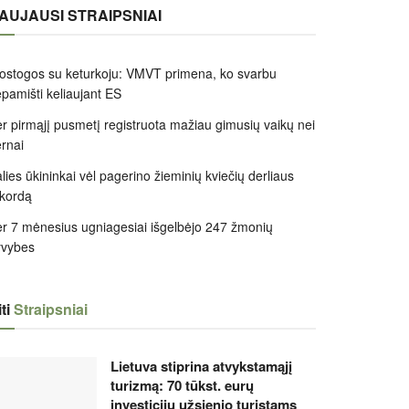
AUJAUSI STRAIPSNIAI
ostogos su keturkoju: VMVT primena, ko svarbu
pamišti keliaujant ES
r pirmąjį pusmetį registruota mažiau gimusių vaikų nei
rnai
lies ūkininkai vėl pagerino žieminių kviečių derliaus
kordą
r 7 mėnesius ugniagesiai išgelbėjo 247 žmonių
yvybes
ti
Straipsniai
Lietuva stiprina atvykstamąjį
turizmą: 70 tūkst. eurų
investicijų užsienio turistams