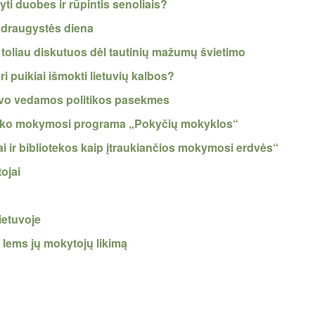
yti duobes ir rūpintis senoliais?
s draugystės diena
 toliau diskutuos dėl tautinių mažumų švietimo
i puikiai išmokti lietuvių kalbos?
savo vedamos politikos pasekmes
iško mokymosi programa „Pokyčių mokyklos“
ai ir bibliotekos kaip įtraukiančios mokymosi erdvės“
ojai
Lietuvoje
i lems jų mokytojų likimą