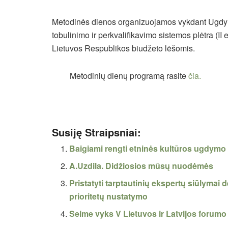
Metodinės dienos organizuojamos vykdant Ugdymo
tobulinimo ir perkvalifikavimo sistemos plėtra (II
Lietuvos Respublikos biudžeto lėšomis.
Metodinių dienų programą rasite
čia.
Susiję Straipsniai:
Baigiami rengti etninės kultūros ugdymo
A.Uzdila. Didžiosios mūsų nuodėmės
Pristatyti tarptautinių ekspertų siūlymai d
prioritetų nustatymo
Seime vyks V Lietuvos ir Latvijos forum