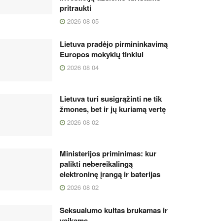
pritraukti
2026 08 05
Lietuva pradėjo pirmininkavimą
Europos mokyklų tinklui
2026 08 04
Lietuva turi susigrąžinti ne tik
žmones, bet ir jų kuriamą vertę
2026 08 02
Ministerijos priminimas: kur
palikti nebereikalingą
elektroninę įrangą ir baterijas
2026 08 02
Seksualumo kultas brukamas ir
vaikams