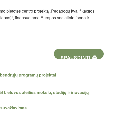
 plėtotės centro projektą „Pedagogų kvalifikacijos
 etapas)“, finansuojamą Europos socialinio fondo ir
SPAUSDINTI 🖨
 bendrųjų programų projektai
ėl Lietuvos ateities mokslo, studijų ir inovacijų
o suvažiavimas