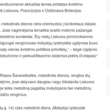
bendruomenei aktualias temas pristatys švietimo
iš Lietuvos, Prancūzijos ir Didžiosios Britanijos.
s metodinės dienos nėra orientuotos į konkretaus dalyko
nį. Jose nagrinėjama tematika svarbi mokinio pažangai
 švietimo kontekste.
Šių metų Lietuvos pirmininkavimo
ąjungai renginiuose mokytojų lyderystės ugdymas buvo
kaip vienas švietimo politikos prioritetų,“ – teigė Ugdymo
tobulinimo ir perkvalifikavimo sistemos plėtra (II etapas)“
Rasos Šavareikaitės, metodinės dienos, rengtos šių
ėjimo, jose dalyvavo daugiau negu tūkstantis Lietuvos
tyje teiks metodinę pagalbą mokytojams bei metodinių
ūdžio renginius.
dų g. 14) vyks metodinė diena „Mokytojo lyderystė