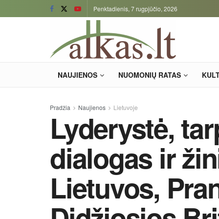
Penktadienis, 7 rugpjūčio, 2026
NAUJIENOS
NUOMONIŲ RATAS
KUL
Pradžia
Naujienos
Lietuvoje
Lyderystė, tar
dialogas ir ži
Lietuvos, Pran
Didžiosios Br