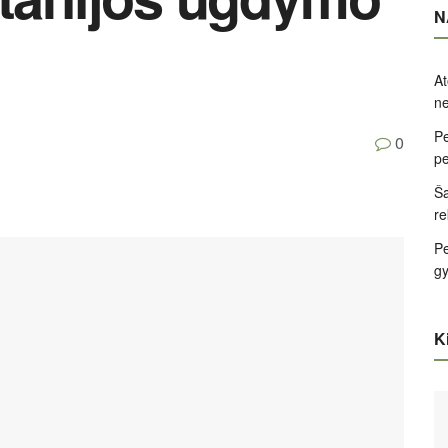
N
At
ne
Pe
0
pe
Ša
re
Pe
g
Ki