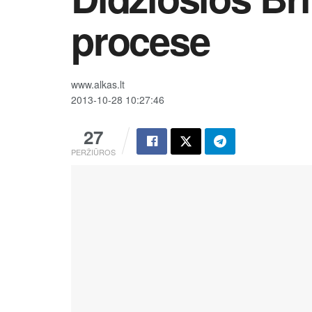
procese
www.alkas.lt
2013-10-28 10:27:46
27
PERŽIŪROS