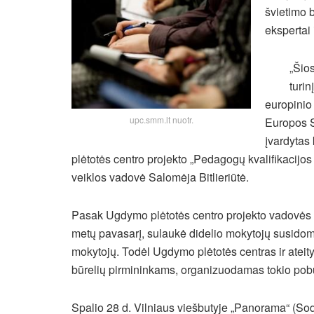
švietimo 
ekspertai 
„Šio
turi
europinio
upc.smm.lt nuotr.
Europos S
įvardytas 
plėtotės centro projekto „Pedagogų kvalifikacijos 
veiklos vadovė Salomėja Bitlieriūtė.
Pasak Ugdymo plėtotės centro projekto vadovės 
metų pavasarį, sulaukė didelio mokytojų susidom
mokytojų. Todėl Ugdymo plėtotės centras ir atei
būrelių pirmininkams, organizuodamas tokio pob
Spalio 28 d. Vilniaus viešbutyje „Panorama“ (So