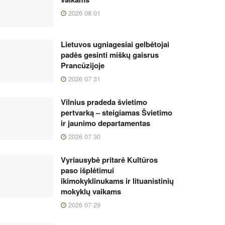
2026 08 01
Lietuvos ugniagesiai gelbėtojai
padės gesinti miškų gaisrus
Prancūzijoje
2026 07 31
Vilnius pradeda švietimo
pertvarką – steigiamas Švietimo
ir jaunimo departamentas
2026 07 30
Vyriausybė pritarė Kultūros
paso išplėtimui
ikimokyklinukams ir lituanistinių
mokyklų vaikams
2026 07 29