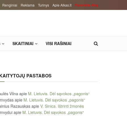
Renginiai
Reklama
Turinys
Apie Alkas.lt
Paremkite Alką
S
SKAITINIAI
VISI RAŠINIAI
KAITYTOJŲ PASTABOS
ulės Vilna
apie
M. Lietuvis. Dėl sąvokos „pagonis“
imvydas
apie
M. Lietuvis. Dėl sąvokos „pagonis“
ainius Razauskas
apie
V. Sinica. Ištrinti žmonės
imvydui
apie
M. Lietuvis. Dėl sąvokos „pagonis“