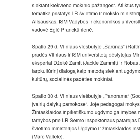
siekiant kiekvieno mokinio pažangos“. Atliktus ty
tematika pristatys LR švietimo ir mokslo ministe
Ališauskas, ISM Vadybos ir ekonomikos universite
vadovė Eglė Pranckūnienė.
Spalio 29 d. Vilniaus viešbutyje „Šarūnas“ (Raiti
pradės Vilniaus ir ISM universitetų dėstytojas M
ekspertai Džekė Zamit (Jackie Zammit) ir Robas
tarpkultūrinį dialogą kaip metodą siekiant ugdym
kultūrų, socialinės padėties mokiniai.
Spalio 30 d. Vilniaus viešbutyje „Panorama“ (So
įvairių dalykų pamokose“. Joje pedagogai mokysis n
Žiniasklaidos ir pilietiškumo ugdymo galimybes m
tarnybos prie LR Seimo inspektoriaus patarėjas D
švietimo ministerijos Ugdymo ir žiniasklaidos ins
(Marc Vallete).