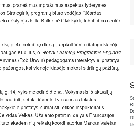
rimus, pranešimus ir praktinius aspektus lyderystės
rijos Strateginių programų biuro vedėjas Ričardas
to dėstytoja Jolita Butkienė ir Mokyklų tobulinimo centro
ninkų g. 4) metodinę dieną „Tarpkultūrinio dialogo klasėje“
indaugas Kubilius, o
Global Learning Programme England
 Anvinas (Rob Unwin) pedagogams interaktyviai pristatys
o pažangos, kai vienoje klasėje mokosi skirtingų pažiūrų,
S
dų g. 14) vyks metodinė diena „Mokymasis iš aktualijų
Sa
audoti, atrinkti ir vertinti viešuosius tekstus.
R
okykloje pristatys Žurnalistų etikos inspektoriaus
D
eividas Velkas. Užsienio patirtimi dalysis Prancūzijos
R
tituto akademinių reikalų koordinatorius Markas Valetas
Ba