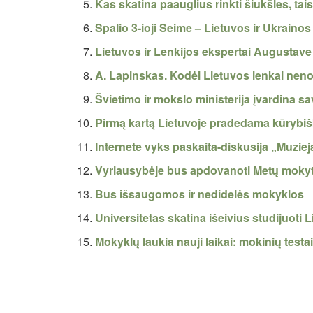
Kas skatina paauglius rinkti šiukšles, tais
Spalio 3-ioji Seime – Lietuvos ir Ukraino
Lietuvos ir Lenkijos ekspertai Augustave
A. Lapinskas. Kodėl Lietuvos lenkai nenor
Švietimo ir mokslo ministerija įvardina 
Pirmą kartą Lietuvoje pradedama kūryb
Internete vyks paskaita-diskusija „Muziej
Vyriausybėje bus apdovanoti Metų mokyt
Bus išsaugomos ir nedidelės mokyklos
Universitetas skatina išeivius studijuoti 
Mokyklų laukia nauji laikai: mokinių testa