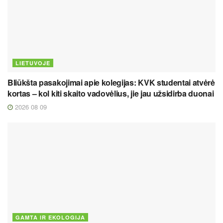
LIETUVOJE
Bliūkšta pasakojimai apie kolegijas: KVK studentai atvėrė
kortas – kol kiti skaito vadovėlius, jie jau užsidirba duonai
2026 08 09
GAMTA IR EKOLOGIJA