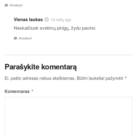
Atsakyti
Vienas laukas
13 metų ago
Neskaičiuok svetimų pinigų, žydu pavirsi.
Atsakyti
Parašykite komentarą
El. pašto adresas nebus skelbiamas.
Būtini laukeliai pažymėti
*
Komentaras
*