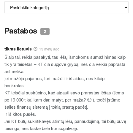
ALKO
TURINYS
Pastabos
2
tikras lietuvis
13 metų ago
Šiaip tai, reikia pasakyti, tas lėšų išmokoms sumažinimas kaip
tik yra teisėtas – KT čia supjovė grybą, nes čia veikia paprasta
aritmetika:
jei mažėja pajamos, turi mažėti ir išlaidos, nes kitaip –
bankrotas.
KT teisėjai susirūpino, kad atgauti savo prarastas lėšas (jiems
po 19 000lt kai kam dar, matyt, per maža? 🙂 ), todėl įstūmė
šalies finansų sistemą į tokią prastą padėtį.
Ir iš kitos pusės.
Jei KT būtų sukritikavęs atimtų lėšų panaudojimą, tai būtų buvę
teisinga, nes taškė bele kur sugalvoję.