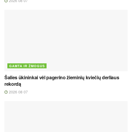
2026 08 07
GAMTA IR ŽMOGUS
Šalies ūkininkai vėl pagerino žieminių kviečių derliaus
rekordą
2026 08 07