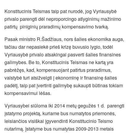
Konstitucinis Teismas taip pat nurodė, jog Vyriausybė
privalo parengti dėl neproporcingo atlyginimų mažinimo
patirtų piniginių praradimų kompensavimo tvarką.
Pasak ministro R.Šadžiaus, nors šalies ekonomika auga,
tačiau dar nepasiekė prieš krizę buvusio lygio, todėl
Vyriausybė privalo atsakingai pasverti šalies finansines
galimybes. Be to, Konstitucinis Teismas ne kartą yra
pabrėžęs, kad, kompensuojant patirtus praradimus,
valstybė turi atsižvelgti į ekonominę ir finansinę šalies
padėtį, taip pat įvertinti galimybę sukaupti būtinas tokiam
kompensavimui lėšas.
Vyriausybei siūloma iki 2014 metų gegužės 1 d. parengti
įstatymo projektą, kuriame bus numatytos priemonės,
leisiančios visiškai įgyvendinti Konstitucinio Teismo
nutarimą. Įstatyme bus numatytas 2009-2013 metais