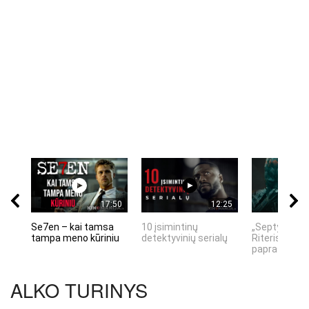
17:50
12:25
Se7en – kai tamsa
10 įsimintinų
„Septynių Ka
tampa meno kūriniu
detektyvinių serialų
Riteris" – kai
paprastumas
ALKO TURINYS