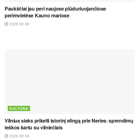
Paukščiai jau peri naujose plūduriuojančiose
perimvietėse Kauno mariose
2026 08 08
KULTŪRA
Vilnius sieks prikelti istorinį elingą prie Neries: sprendimų
ieškos kartu su vilniečiais
2026 08 08