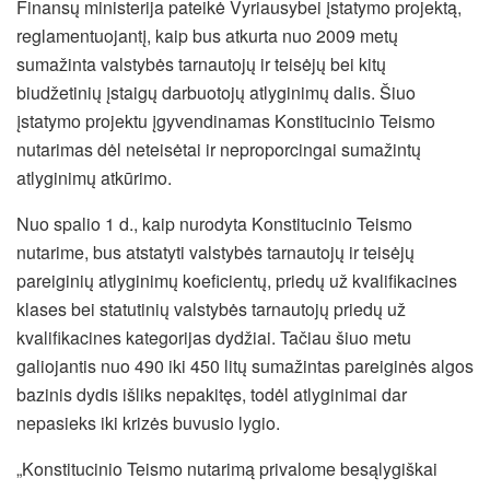
Finansų ministerija pateikė Vyriausybei įstatymo projektą,
reglamentuojantį, kaip bus atkurta nuo 2009 metų
sumažinta valstybės tarnautojų ir teisėjų bei kitų
biudžetinių įstaigų darbuotojų atlyginimų dalis. Šiuo
įstatymo projektu įgyvendinamas Konstitucinio Teismo
nutarimas dėl neteisėtai ir neproporcingai sumažintų
atlyginimų atkūrimo.
Nuo spalio 1 d., kaip nurodyta Konstitucinio Teismo
nutarime, bus atstatyti valstybės tarnautojų ir teisėjų
pareiginių atlyginimų koeficientų, priedų už kvalifikacines
klases bei statutinių valstybės tarnautojų priedų už
kvalifikacines kategorijas dydžiai.
Tačiau šiuo metu
galiojantis nuo 490 iki 450 litų sumažintas pareiginės algos
bazinis dydis išliks nepakitęs, todėl atlyginimai dar
nepasieks iki krizės buvusio lygio.
„Konstitucinio Teismo nutarimą privalome besąlygiškai