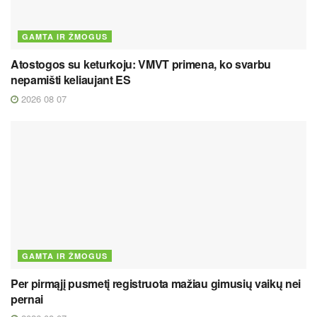
GAMTA IR ŽMOGUS
Atostogos su keturkoju: VMVT primena, ko svarbu
nepamišti keliaujant ES
2026 08 07
GAMTA IR ŽMOGUS
Per pirmąjį pusmetį registruota mažiau gimusių vaikų nei
pernai