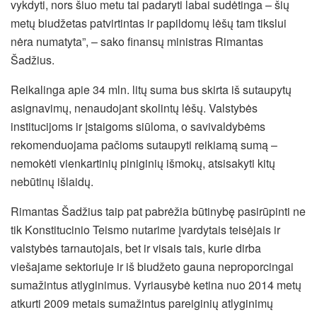
vykdyti, nors šiuo metu tai padaryti labai sudėtinga – šių
metų biudžetas patvirtintas ir papildomų lėšų tam tikslui
nėra numatyta”, – sako finansų ministras Rimantas
Šadžius.
Reikalinga apie 34 mln. litų suma bus skirta iš sutaupytų
asignavimų, nenaudojant skolintų lėšų. Valstybės
institucijoms ir įstaigoms siūloma, o savivaldybėms
rekomenduojama pačioms sutaupyti reikiamą sumą –
nemokėti vienkartinių piniginių išmokų, atsisakyti kitų
nebūtinų išlaidų.
Rimantas Šadžius taip pat pabrėžia būtinybę pasirūpinti ne
tik Konstitucinio Teismo nutarime įvardytais teisėjais ir
valstybės tarnautojais, bet ir visais tais, kurie dirba
viešajame sektoriuje ir iš biudžeto gauna neproporcingai
sumažintus atlyginimus. Vyriausybė ketina nuo 2014 metų
atkurti 2009 metais sumažintus pareiginių atlyginimų