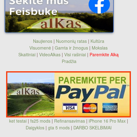
Naujienos
|
Nuomonių ratas
|
Kultūra
Visuomenė
|
Gamta ir žmogus
|
Mokslas
Skaitiniai
|
VideoAlkas
|
Visi rašiniai
|
Paremkite Alką
Pradžia
ket testai
|
fs25 mods
|
Refinansavimas
|
iPhone 16 Pro Max
|
Daigyklos
|
gta 5 mods
|
DARBO SKELBIMAI