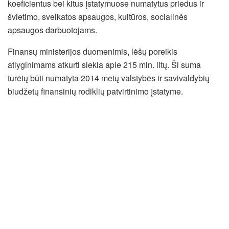
koeficientus bei kitus įstatymuose numatytus priedus ir
švietimo, sveikatos apsaugos, kultūros, socialinės
apsaugos darbuotojams.
Finansų ministerijos duomenimis, lėšų poreikis
atlyginimams atkurti siekia apie 215 mln. litų. Ši suma
turėtų būti numatyta 2014 metų valstybės ir savivaldybių
biudžetų finansinių rodiklių patvirtinimo įstatyme.