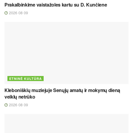
Prakalbinkime vaistažoles kartu su D. Kunčiene
2026 08 09
ETNINĖ KULTŪRA
Kleboniškių muziejuje Senųjų amatų ir mokymų dieną
veiklų netrūko
2026 08 09