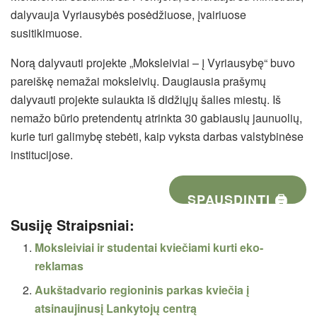
dalyvauja Vyriausybės posėdžiuose, įvairiuose
susitikimuose.
Norą dalyvauti projekte „Moksleiviai – į Vyriausybę“ buvo
pareiškę nemažai moksleivių. Daugiausia prašymų
dalyvauti projekte sulaukta iš didžiųjų šalies miestų. Iš
nemažo būrio pretendentų atrinkta 30 gabiausių jaunuolių,
kurie turi galimybę stebėti, kaip vyksta darbas valstybinėse
institucijose.
SPAUSDINTI 🖨
Susiję Straipsniai:
Moksleiviai ir studentai kviečiami kurti eko-
reklamas
Aukštadvario regioninis parkas kviečia į
atsinaujinusį Lankytojų centrą