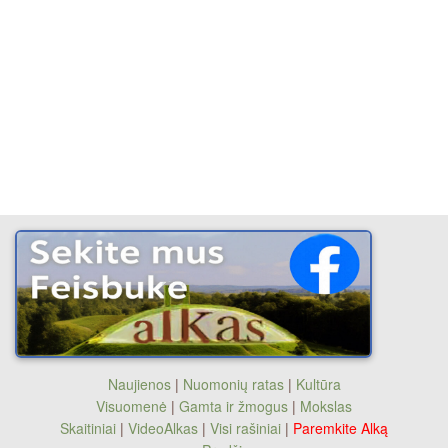
Naujienos
|
Nuomonių ratas
|
Kultūra
Visuomenė
|
Gamta ir žmogus
|
Mokslas
Skaitiniai
|
VideoAlkas
|
Visi rašiniai
|
Paremkite Alką