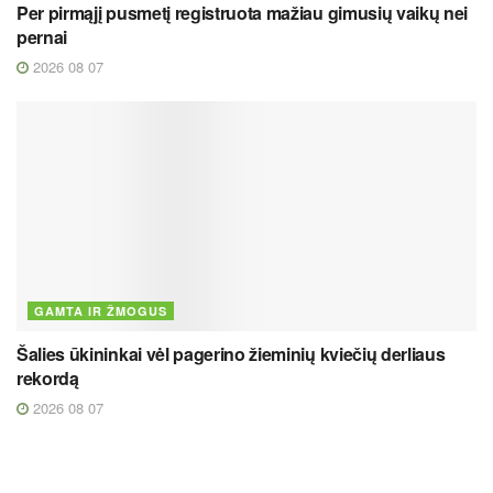
Per pirmąjį pusmetį registruota mažiau gimusių vaikų nei
pernai
2026 08 07
GAMTA IR ŽMOGUS
Šalies ūkininkai vėl pagerino žieminių kviečių derliaus
rekordą
2026 08 07