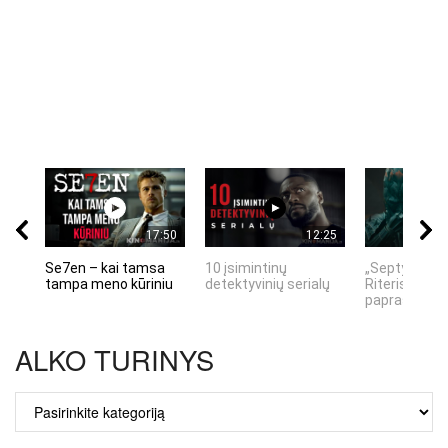
17:50
12:25
Se7en – kai tamsa
10 įsimintinų
„Septynių Ka
tampa meno kūriniu
detektyvinių serialų
Riteris" – kai
paprastumas
ALKO TURINYS
ALKO
TURINYS