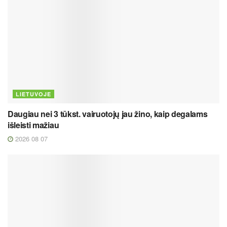
LIETUVOJE
Daugiau nei 3 tūkst. vairuotojų jau žino, kaip degalams
išleisti mažiau
2026 08 07