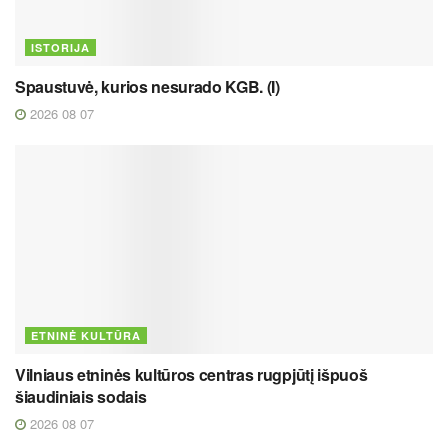
ISTORIJA
Spaustuvė, kurios nesurado KGB. (I)
2026 08 07
ETNINĖ KULTŪRA
Vilniaus etninės kultūros centras rugpjūtį išpuoš
šiaudiniais sodais
2026 08 07