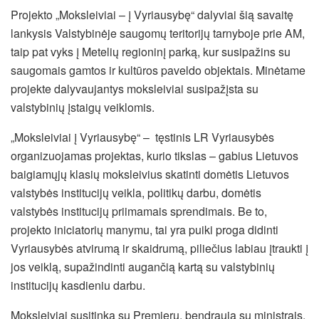
Projekto „Moksleiviai – į Vyriausybę“ dalyviai šią savaitę
lankysis Valstybinėje saugomų teritorijų tarnyboje prie AM,
taip pat vyks į Metelių regioninį parką, kur susipažins su
saugomais gamtos ir kultūros paveldo objektais. Minėtame
projekte dalyvaujantys moksleiviai susipažįsta su
valstybinių įstaigų veiklomis.
„Moksleiviai į Vyriausybę“ – tęstinis LR Vyriausybės
organizuojamas projektas, kurio tikslas – gabius Lietuvos
baigiamųjų klasių moksleivius skatinti domėtis Lietuvos
valstybės institucijų veikla, politikų darbu, domėtis
valstybės institucijų priimamais sprendimais. Be to,
projekto iniciatorių manymu, tai yra puiki proga didinti
Vyriausybės atvirumą ir skaidrumą, piliečius labiau įtraukti į
jos veiklą, supažindinti augančią kartą su valstybinių
institucijų kasdieniu darbu.
Moksleiviai susitinka su Premjeru, bendrauja su ministrais,