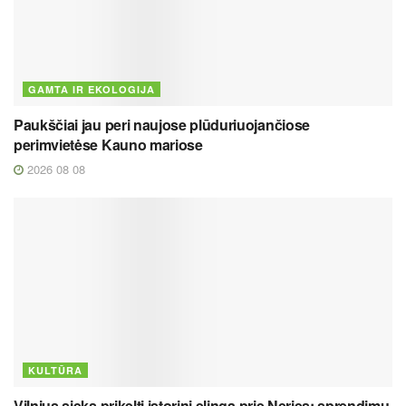
GAMTA IR EKOLOGIJA
Paukščiai jau peri naujose plūduriuojančiose
perimvietėse Kauno mariose
2026 08 08
KULTŪRA
Vilnius sieks prikelti istorinį elingą prie Neries: sprendimų