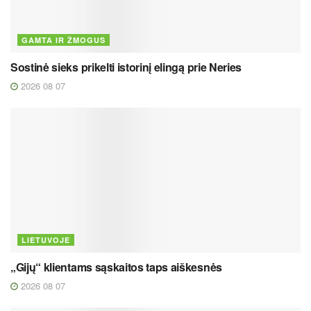
GAMTA IR ŽMOGUS
Sostinė sieks prikelti istorinį elingą prie Neries
2026 08 07
LIETUVOJE
„Gijų“ klientams sąskaitos taps aiškesnės
2026 08 07