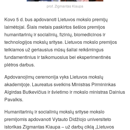
prof. Zigmantas Kiaupa
Kovo 5 d. bus apdovanoti Lietuvos mokslo premijų
laimėtojai. Šiais metais paskirtos šešios premijos
humanitarinių ir socialinių, fizinių, biomedicinos ir
technologijos mokslų srityse. Lietuvos mokslo premijos
teikiamos už geriausius mūsų šaliai reikšmingus
fundamentinius ir taikomuosius bei eksperimentinės
plėtros darbus.
Apdovanojimų ceremonija vyks Lietuvos mokslų
akademijoje. Laureatus sveikins Ministras Pirmininkas
Algirdas Butkevičius ir švietimo ir mokslo ministras Dainius
Pavalkis.
Humanitarinių ir socialinių mokslų srityse mokslo
premijomis apdovanoti Vytauto Didžiojo universiteto
istorikas Zigmantas Kiaupa – už darbų ciklą „Lietuvos