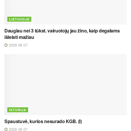
LIETUVOJE
Daugiau nei 3 tūkst. vairuotojų jau žino, kaip degalams
išleisti mažiau
2026 08 07
ISTORIJA
Spaustuvė, kurios nesurado KGB. (I)
2026 08 07