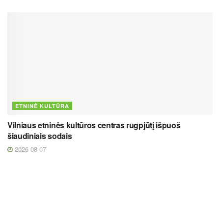
ETNINĖ KULTŪRA
Vilniaus etninės kultūros centras rugpjūtį išpuoš
šiaudiniais sodais
2026 08 07