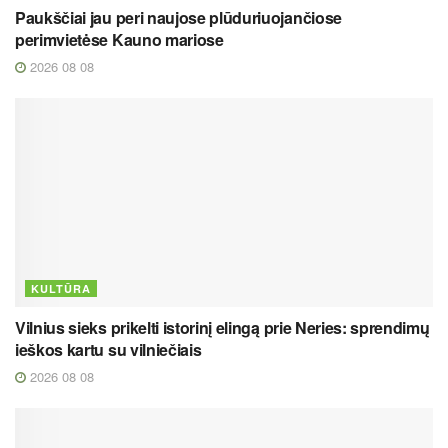
Paukščiai jau peri naujose plūduriuojančiose
perimvietėse Kauno mariose
2026 08 08
KULTŪRA
Vilnius sieks prikelti istorinį elingą prie Neries: sprendimų
ieškos kartu su vilniečiais
2026 08 08