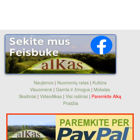
Naujienos
|
Nuomonių ratas
|
Kultūra
Visuomenė
|
Gamta ir žmogus
|
Mokslas
Skaitiniai
|
VideoAlkas
|
Visi rašiniai
|
Paremkite Alką
Pradžia