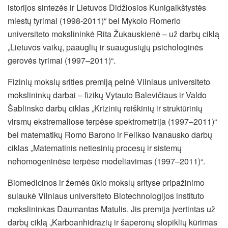
istorijos sintezės ir Lietuvos Didžiosios Kunigaikštystės
miestų tyrimai (1998-2011)“ bei Mykolo Romerio
universiteto mokslininkė Rita Žukauskienė – už darbų ciklą
„Lietuvos vaikų, paauglių ir suaugusiųjų psichologinės
gerovės tyrimai (1997–2011)“.
Fizinių mokslų srities premiją pelnė Vilniaus universiteto
mokslininkų darbai – fizikų Vytauto Balevičiaus ir Valdo
Šablinsko darbų ciklas „Krizinių reiškinių ir struktūrinių
virsmų ekstremaliose terpėse spektrometrija (1997–2011)“
bei matematikų Romo Barono ir Felikso Ivanausko darbų
ciklas „Matematinis netiesinių procesų ir sistemų
nehomogeninėse terpėse modeliavimas (1997–2011)“.
Biomedicinos ir žemės ūkio mokslų srityse pripažinimo
sulaukė Vilniaus universiteto Biotechnologijos instituto
mokslininkas Daumantas Matulis. Jis premija įvertintas už
darbų ciklą „Karboanhidrazių ir šaperonų slopiklių kūrimas