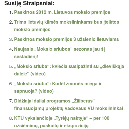
Susiję Straipsniai:
Paskirtos 2012 m. Lietuvos mokslo premijos
Trims lietuvių kilmės mokslininkams bus įteiktos
mokslo premijos
Paskirtos mokslo premijos 3 užsienio lietuviams
Naujasis „Mokslo sriubos“ sezonas jau šį
šeštadienį!
„Mokslo sriuba“: kviečia susipažinti su „dieviškąja
dalele“ (video)
„Mokslo sriuba“: Kodėl žmonės miega ir
sapnuoja? (video)
Didžiajai daliai programos „Žiliberas“
finansuojamų projektų vadovaus VU mokslininkai
KTU vyksiančioje „Tyrėjų naktyje“ – per 100
užsiėmimų, paskaitų ir ekspozicijų