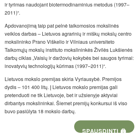
ir tyrimas naudojant biotermodinaminius metodus (1997–
2011)“.
Apdovanojimą taip pat pelnė taikomosios mokslinės
veiklos darbas – Lietuvos agrarinių ir miškų mokslų centro
mokslininko Prano Viškelio ir Vilniaus universiteto
Taikomųjų mokslų instituto mokslininkės Živilės Lukšienės
darbų ciklas „Vaisių ir daržovių kokybės bei saugos tyrimai:
inovatyvių technologijų kūrimas (1997–2011)“.
Lietuvos mokslo premijas skiria Vyriausybė. Premijos
dydis – 101 400 litų. Į Lietuvos mokslo premijas gali
pretenduoti ne tik Lietuvoje, bet ir užsienyje aktyviai
dirbantys mokslininkai. Šiemet premijų konkursui iš viso
buvo pasiūlyta 18 mokslo darbų.
SPAUSDINTI 🖨