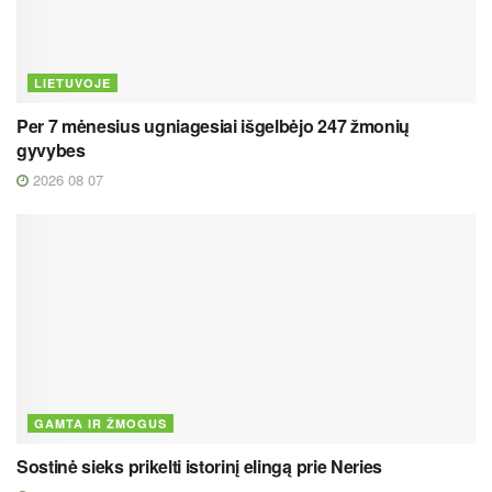
LIETUVOJE
Per 7 mėnesius ugniagesiai išgelbėjo 247 žmonių
gyvybes
2026 08 07
GAMTA IR ŽMOGUS
Sostinė sieks prikelti istorinį elingą prie Neries