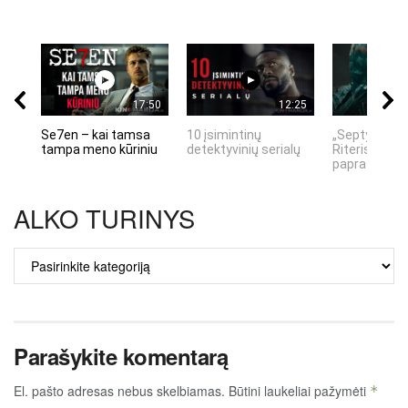
17:50
12:25
Se7en – kai tamsa
10 įsimintinų
„Septynių Ka
tampa meno kūriniu
detektyvinių serialų
Riteris" – kai
paprastumas
ALKO TURINYS
ALKO
TURINYS
Parašykite komentarą
El. pašto adresas nebus skelbiamas.
Būtini laukeliai pažymėti
*