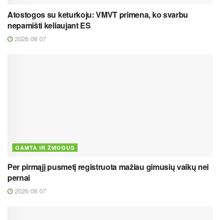
Atostogos su keturkoju: VMVT primena, ko svarbu
nepamišti keliaujant ES
2026 08 07
GAMTA IR ŽMOGUS
Per pirmąjį pusmetį registruota mažiau gimusių vaikų nei
pernai
2026 08 07