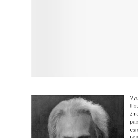
Vyd
fil
žmo
pap
esm
būt