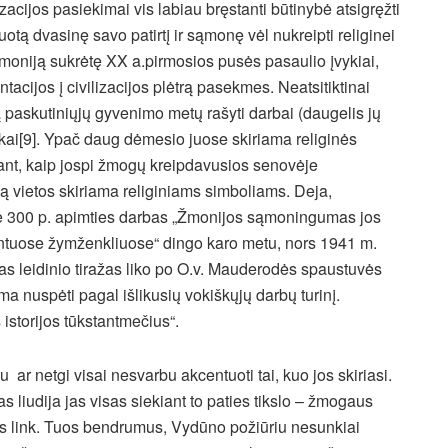
izacijos pasiekimai vis labiau bręstanti būtinybė atsigręžti
otą dvasinę savo patirtį ir sąmonę vėl nukreipti religinei
žmoniją sukrėtę XX a.pirmosios pusės pasaulio įvykiai,
acijos į civilizacijos plėtrą pasekmes. Neatsitiktinai
iką paskutiniųjų gyvenimo metų rašyti darbai (daugelis jų
atikai[9]. Ypač daug dėmesio juose skiriama religinės
dant, kaip jospi žmogų kreipdavusios senovėje
ą vietos skiriama religiniams simboliams. Deja,
pie 300 p. apimties darbas „Žmonijos sąmoningumas jos
entuose žymženkliuose“ dingo karo metu, nors 1941 m.
sas leidinio tiražas liko po O.v. Mauderodės spaustuvės
lima nuspėti pagal išlikusių vokiškųjų darbų turinį.
istorijos tūkstantmečius“.
u ar netgi visai nesvarbu akcentuoti tai, kuo jos skiriasi.
kas liudija jas visas siekiant to paties tikslo – žmogaus
os link. Tuos bendrumus, Vydūno požiūriu nesunkiai