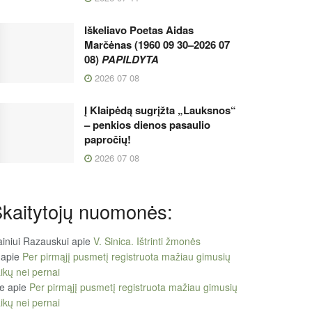
Iškeliavo Poetas Aidas
Marčėnas (1960 09 30–2026 07
08)
PAPILDYTA
2026 07 08
Į Klaipėdą sugrįžta „Lauksnos“
– penkios dienos pasaulio
papročių!
2026 07 08
kaitytojų nuomonės:
iniui Razauskui
apie
V. Sinica. Ištrinti žmonės
apie
Per pirmąjį pusmetį registruota mažiau gimusių
ikų nei pernai
le
apie
Per pirmąjį pusmetį registruota mažiau gimusių
ikų nei pernai