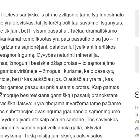
r Dievo santykio. Iš pirmo žvilgsnio jame lyg ir nesimato
yra dieviškas, tai jis turėtų būti jau savaime išganytas.
 tik jam, bet ir visam pasauliui. Tačiau dramatiškumo
kankamai komplikuotas yra pats pasaulio o su juo – ir
rįžtama sąmonėjant, palaipsniui įveikiant inertiškos
 nesąmoningumą. Gyvybės neturinti mineralija,
as, žmogumi besiskleidžiąs protas – to sąmonėjimo
s gamtos viršūnėje – žmogus , kuriame, kaip pasakytų
toje, bet ir kas aukščiau jos. O aukščiau yra tai, kas
dar gamtos pasauliui priklausantis protas. Kaip gamtos
S
 Žmoguje besireiškianti gamtiškąjį pasaulį pranokstanti
isiškai laisva: ji yra ribojama ir varžoma tame pačiame
Da
iškos substancijos dvasingumą įgaunančio sąmoningumo
jo
 Vydūno įvardinta kaip ašainė sąmonė. Tos savivokos
va
ngomis sąmoningai veikiančia galia, aktyviai
vi
va
mo vyksmą. Tokią misiją jam skyręs pats visatos