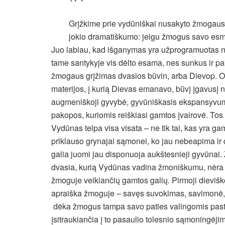
Grįžkime prie vydūniškai nusakyto žmogaus i
jokio dramatiškumo: jeigu žmogus savo esme 
Juo labiau, kad išganymas yra užprogramuotas ne
tame santykyje vis dėlto esama, nes sunkus ir pa
žmogaus grįžimas dvasios būvin, arba Dievop. O g
materijos, į kurią Dievas emanavo, būvį įgavusį
augmeniškoji gyvybė, gyvūniškasis ekspansyvum
pakopos, kuriomis reiškiasi gamtos įvairovė. To
Vydūnas telpa visa visata – ne tik tai, kas yra gam
priklauso grynajai sąmonei, ko jau nebeapima ir 
galia juomi jau disponuoja aukštesnieji gyvūnai.
dvasia, kurią Vydūnas vadina žmoniškumu, nėra v
žmoguje veikiančių gamtos galių. Pirmoji diev
apraiška žmoguje – savęs suvokimas, savimonė,
dėka žmogus tampa savo paties valingomis pasta
įsitraukiančia į to pasaulio tolesnio sąmoningėji