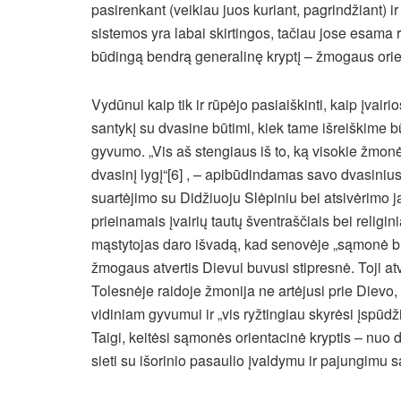
pasirenkant (veikiau juos kuriant, pagrindžiant) ir 
sistemos yra labai skirtingos, tačiau jose esama
būdingą bendrą generalinę kryptį – žmogaus orien
Vydūnui kaip tik ir rūpėjo pasiaiškinti, kaip įvair
santykį su dvasine būtimi, kiek tame išreiškime bū
gyvumo. „Vis aš stengiaus iš to, ką visokie žmonės
dvasinį lygį“[6] , – apibūdindamas savo dvasiniu
suartėjimo su Didžiuoju Slėpiniu bei atsivėrimo ja
prieinamais įvairių tautų šventraščiais bei religin
mąstytojas daro išvadą, kad senovėje „sąmonė buv
žmogaus atvertis Dievui buvusi stipresnė. Toji atv
Tolesnėje raidoje žmonija ne artėjusi prie Dievo,
vidiniam gyvumui ir „vis ryžtingiau skyrėsi įspūdži
Taigi, keitėsi sąmonės orientacinė kryptis – nuo
sieti su išorinio pasaulio įvaldymu ir pajungimu 