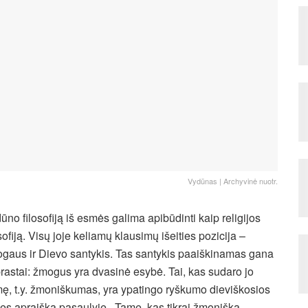
Vydūnas | Archyvinė nuotr.
ūno filosofiją iš esmės galima apibūdinti kaip religijos
osofiją. Visų joje keliamų klausimų išeities pozicija –
gaus ir Dievo santykis. Tas santykis paaiškinamas gana
rastai: žmogus yra dvasinė esybė. Tai, kas sudaro jo
ę, t.y. žmoniškumas, yra ypatingo ryškumo dieviškosios
ies apraiška pasaulyje. „Tame, kas tikrai žmoniška,