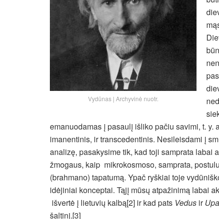
die
mąs
Die
būn
nen
pas
die
Vydūnas | Archyvinė nuotr.
ned
sie
emanuodamas į pasaulį išliko pačiu savimi, t. y. a
imanentinis, ir transcedentinis. Nesileisdami į
analizę, pasakysime tik, kad toji samprata labai 
žmogaus, kaip mikrokosmoso, samprata, postuluoj
(brahmano) tapatumą. Ypač ryškiai toje vydūniš
idėjiniai konceptai. Tąjį mūsų atpažinimą labai a
išvertė į lietuvių kalbą[2] ir kad pats
Vedus
ir
Upa
šaltinį.[3]