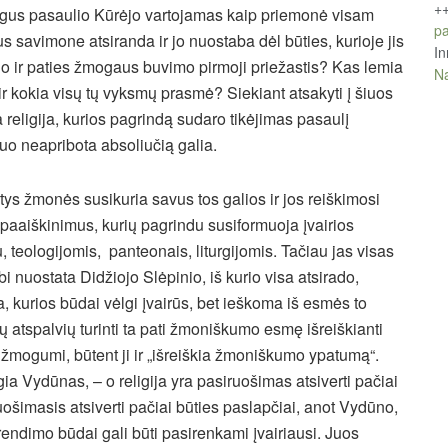
+
ogus pasaulio Kūrėjo vartojamas kaip priemonė visam
pa
us savimone atsiranda ir jo nuostaba dėl būties, kurioje jis
In
o ir paties žmogaus buvimo pirmoji priežastis? Kas lemia
Na
 kokia visų tų vyksmų prasmė? Siekiant atsakyti į šiuos
 religija, kurios pagrindą sudaro tikėjimas pasaulį
uo neapribota absoliučią galia.
tys žmonės susikuria savus tos galios ir jos reiškimosi
 paaiškinimus, kurių pagrindu susiformuoja įvairios
 teologijomis, panteonais, liturgijomis. Tačiau jas visas
rbi nuostata Didžiojo Slėpinio, iš kurio visa atsirado,
ka, kurios būdai vėlgi įvairūs, bet ieškoma iš esmės to
ių atspalvių turinti ta pati žmoniškumo esmę išreiškianti
 žmogumi, būtent ji ir „išreiškia žmoniškumo ypatumą“.
ia Vydūnas, – o religija yra pasiruošimas atsiverti pačiai
uošimasis atsiverti pačiai būties paslapčiai, anot Vydūno,
rendimo būdai gali būti pasirenkami įvairiausi. Juos