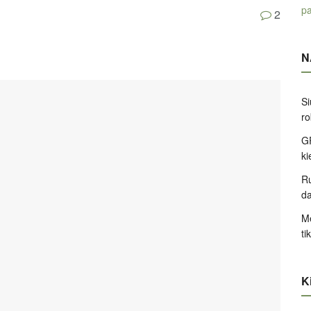
pa
2
N
Si
ro
GP
k
Ru
d
Me
ti
Ki