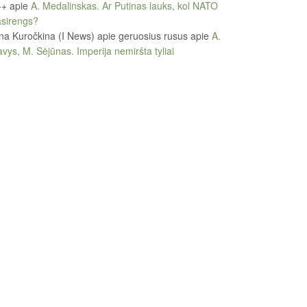
++
apie
A. Medalinskas. Ar Putinas lauks, kol NATO
sirengs?
na Kuročkina (I News) apie geruosius rusus
apie
A.
vys, M. Sėjūnas. Imperija nemiršta tyliai