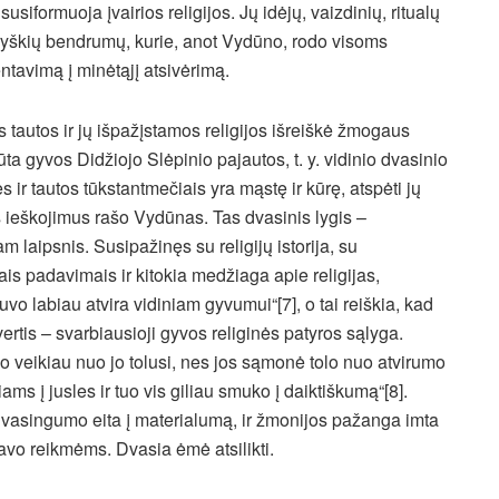
susiformuoja įvairios religijos. Jų idėjų, vaizdinių, ritualų
 ryškių bendrumų, kurie, anot Vydūno, rodo visoms
tavimą į minėtąjį atsivėrimą.
ios tautos ir jų išpažįstamos religijos išreiškė žmogaus
ta gyvos Didžiojo Slėpinio pajautos, t. y. vidinio dvasinio
 ir tautos tūkstantmečiais yra mąstę ir kūrę, atspėti jų
s ieškojimus rašo Vydūnas. Tas dvasinis lygis –
m laipsnis. Susipažinęs su religijų istorija, su
iais padavimais ir kitokia medžiaga apie religijas,
o labiau atvira vidiniam gyvumui“[7], o tai reiškia, kad
ertis – svarbiausioji gyvos religinės patyros sąlyga.
 o veikiau nuo jo tolusi, nes jos sąmonė tolo nuo atvirumo
ams į jusles ir tuo vis giliau smuko į daiktiškumą“[8].
 dvasingumo eita į materialumą, ir žmonijos pažanga imta
savo reikmėms. Dvasia ėmė atsilikti.