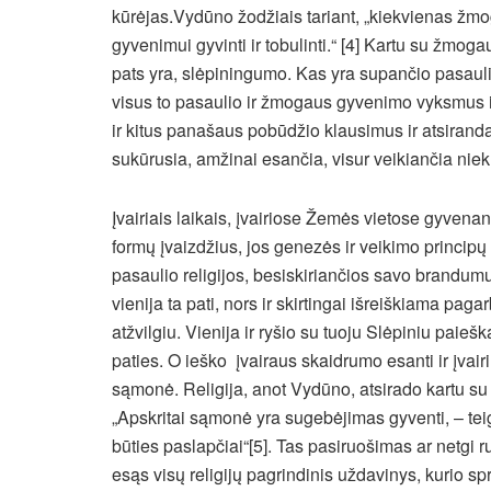
kūrėjas.Vydūno žodžiais tariant, „kiekvienas žm
gyvenimui gyvinti ir tobulinti.“ [4] Kartu su žmoga
pats yra, slėpiningumo. Kas yra supančio pasauli
visus to pasaulio ir žmogaus gyvenimo vyksmus ir
ir kitus panašaus pobūdžio klausimus ir atsiranda
sukūrusia, amžinai esančia, visur veikiančia niek
Įvairiais laikais, įvairiose Žemės vietose gyvenan
formų įvaizdžius, jos genezės ir veikimo principų
pasaulio religijos, besiskiriančios savo brandumu,
vienija ta pati, nors ir skirtingai išreiškiama paga
atžvilgiu. Vienija ir ryšio su tuoju Slėpiniu paieš
paties. O ieško įvairaus skaidrumo esanti ir įvair
sąmonė. Religija, anot Vydūno, atsirado kartu su
„Apskritai sąmonė yra sugebėjimas gyventi, – teig
būties paslapčiai“[5]. Tas pasiruošimas ar netgi r
esąs visų religijų pagrindinis uždavinys, kurio sp