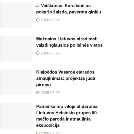
J. Vaiškūnas. Karaliaučius –
pokario žaizda, paversta ginklu
2026 08 02
Mažosios Lietuvos atradimai:
vaizdingiausios poilsinės vietos
2026 07 26
Klaipėdos Vasaros estrados
atnaujinimas: projektas juda
pirmyn
2026 07 22
Pamėnkalnio viloje atidaroma
Lietuvos Helsinkio grupės 50-
mečio paroda ir atnaujinta
ekspozicija
2026 07 11