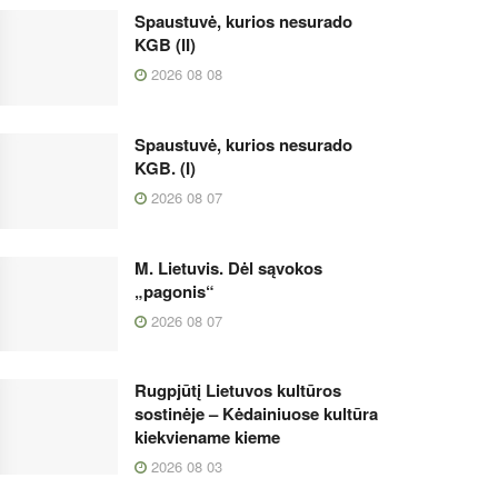
Spaustuvė, kurios nesurado
KGB (II)
2026 08 08
Spaustuvė, kurios nesurado
KGB. (I)
2026 08 07
M. Lietuvis. Dėl sąvokos
„pagonis“
2026 08 07
Rugpjūtį Lietuvos kultūros
sostinėje – Kėdainiuose kultūra
kiekviename kieme
2026 08 03