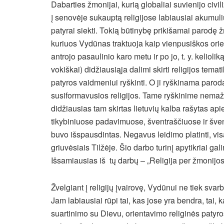
Dabarties žmonijai, kurią globaliai suvienijo civil
į senovėje sukauptą religijose labiausiai akumuliu
patyrai siekti. Tokią būtinybę prikišamai parodę 
kuriuos Vydūnas traktuoja kaip vienpusiškos orient
antrojo pasaulinio karo metu ir po jo, t. y. keliol
vokiškai) didžiausiąja dalimi skirti religijos tem
patyros vaidmeniui ryškinti. O ji ryškinama paro
susiformavusios religijos. Tame ryškinime nemaž
didžiausias tam skirtas lietuvių kalba rašytas a
tikybiniuose padavimuose, šventraščiuose ir šv
buvo išspausdintas. Negavus leidimo platinti, vi
griuvėsiais Tilžėje. Šio darbo turinį apytikriai ga
Išsamiausias iš tų darbų – „Religija per žmonijos 
Žvelgiant į religijų įvairovę, Vydūnui ne tiek svarb
Jam labiausiai rūpi tai, kas jose yra bendra, tai, 
suartinimo su Dievu, orientavimo religinės patyr