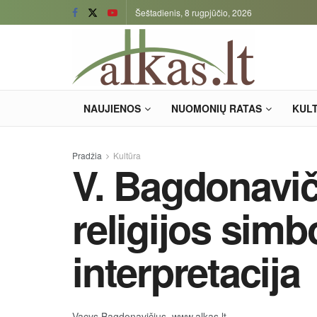
Šeštadienis, 8 rugpjūčio, 2026
NAUJIENOS
NUOMONIŲ RATAS
KUL
Pradžia
Kultūra
V. Bagdonavič
religijos simb
interpretacija
Vacys Bagdonavičius, www.alkas.lt