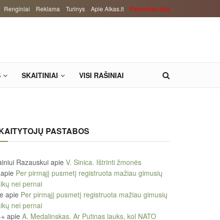
Renginiai
Reklama
Turinys
Apie Alkas.lt
Paremkite Alką
S
SKAITINIAI
VISI RAŠINIAI
KAITYTOJŲ PASTABOS
iniui Razauskui
apie
V. Sinica. Ištrinti žmonės
apie
Per pirmąjį pusmetį registruota mažiau gimusių
ikų nei pernai
le
apie
Per pirmąjį pusmetį registruota mažiau gimusių
ikų nei pernai
++
apie
A. Medalinskas. Ar Putinas lauks, kol NATO