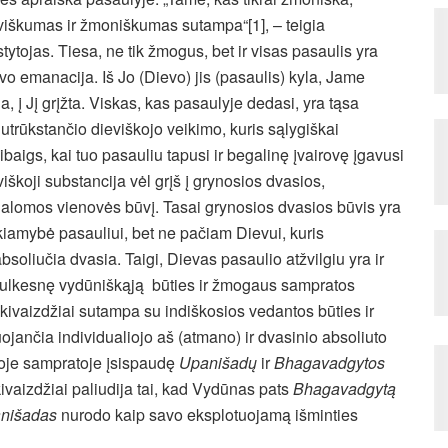
viškumas ir žmoniškumas sutampa“[1], – teigia
tytojas. Tiesa, ne tik žmogus, bet ir visas pasaulis yra
vo emanacija. Iš Jo (Dievo) jis (pasaulis) kyla, Jame
a, į Jį grįžta. Viskas, kas pasaulyje dedasi, yra tąsa
utrūkstančio dieviškojo veikimo, kuris sąlygiškai
ibaigs, kai tuo pasauliu tapusi ir begalinę įvairovę įgavusi
viškoji substancija vėl grįš į grynosios dvasios,
alomos vienovės būvį.
Tasai grynosios dvasios būvis yra
kiamybė pasauliui, bet ne pačiam Dievui, kuris
bsoliučia dvasia. Taigi, Dievas pasaulio atžvilgiu yra ir
 smulkesnę vydūniškąją būties ir žmogaus sampratos
akivaizdžiai sutampa su indiškosios vedantos būties ir
ančia individualiojo aš (atmano) ir dvasinio absoliuto
koje sampratoje įsispaudę
Upanišadų
ir
Bhagavadgytos
kivaizdžiai paliudija tai, kad Vydūnas pats
Bhagavadgytą
nišadas
nurodo kaip savo eksplotuojamą išminties