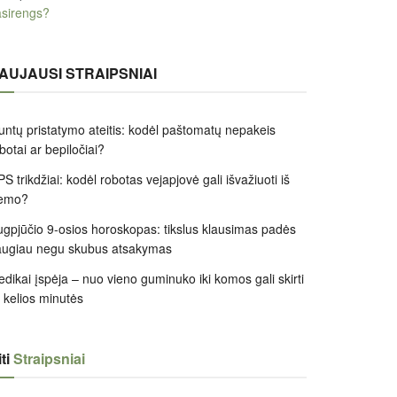
sirengs?
AUJAUSI STRAIPSNIAI
untų pristatymo ateitis: kodėl paštomatų nepakeis
botai ar bepiločiai?
S trikdžiai: kodėl robotas vejapjovė gali išvažiuoti iš
iemo?
gpjūčio 9-osios horoskopas: tikslus klausimas padės
augiau negu skubus atsakymas
dikai įspėja – nuo vieno guminuko iki komos gali skirti
k kelios minutės
ti
Straipsniai