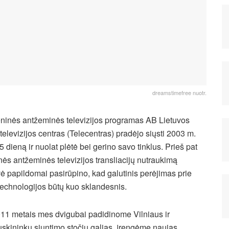
dreamstimefree nuotr.
ninės antžeminės televizijos programas AB Lietuvos
r televizijos centras (Telecentras) pradėjo siųsti 2003 m.
5 dieną ir nuolat plėtė bei gerino savo tinklus. Prieš pat
ės antžeminės televizijos transliacijų nutraukimą
ė papildomai pasirūpino, kad galutinis perėjimas prie
technologijos būtų kuo sklandesnis.
011 metais mes dvigubai padidinome Vilniaus ir
skininkų siuntimo stočių galias, įrengėme naujas