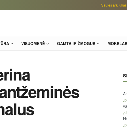
Saulės arkliukai
TŪRA
VISUOMENĖ
GAMTA IR ŽMOGUS
MOKSLA
erina
S
 antžeminės
An
„p
gnalus
va
„d
Na
„p