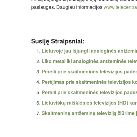
paslaugas. Daugiau informacijos
www.telecentras
Susiję Straipsniai:
Lietuvoje jau išjungti analoginės antžemin
Liko metai iki analoginės antžeminės tele
Pereiti prie skaitmeninės televizijos padė
Perėjimas prie skaitmeninės televizijos
Pereiti prie skaitmeninės televizijos pad
Lietuviškų raiškiosios televizijos (HD) ka
Skaitmeninę antžeminę televiziją žiūrime 