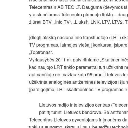
Telecentras ir AB TEO LT. Dauguma (devynios iš 
yra siunčiamos Telecentro pirmuoju tinklu – dau
žiūrėti BTV, „Info TV“, „Liuks!“, LNK, LTV, LTV2
Įdiegti atskirą nacionalinio transliuotojo (LRT) sk
TV programas, laimėjęs viešąjį konkursą, įsipare
„Toptronas“.
Vyriausybės 2011 m. patvirtintame „Skaitmeninės
kad naujojo LRT tinklo parametrai turi užtikrint
apimančioje ne mažiau kaip 95 proc. Lietuvos teri
užtikrinta analoginės antžeminės televizijos iš
įpareigojimo, LRT skaitmeninės TV programas ir t
Lietuvos radijo ir televizijos centras (Telece
patirtį turinti Lietuvos bendrovė. Be antžemi
Telecentras Lietuvos gyventojams ir įmonėms dar
tinklų sujungimo, skirtųjų linijų, belaidžių technol