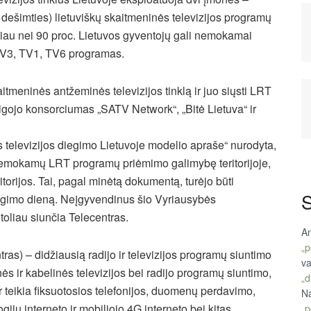
dešimties) lietuviškų skaitmeninės televizijos programų
giau nei 90 proc. Lietuvos gyventojų gali nemokamai
, TV3, TV1, TV6 programas.
aitmeninės antžeminės televizijos tinklą ir juo siųsti LRT
igojo konsorciumas „SATV Network“, „Bitė Lietuva“ ir
 televizijos diegimo Lietuvoje modelio apraše“ nurodyta,
i nemokamų LRT programų priėmimo galimybę teritorijoje,
torijos. Tai, pagal minėtą dokumentą, turėjo būti
S
jungimo dieną. Neįgyvendinus šio Vyriausybės
oliau siunčia Telecentras.
An
„p
ntras) – didžiausią radijo ir televizijos programų siuntimo
va
nės ir kabelinės televizijos bei radijo programų siuntimo,
„d
 teikia fiksuotosios telefonijos, duomenų perdavimo,
Na
ogijų interneto ir mobiliojo 4G interneto bei kitas
„p