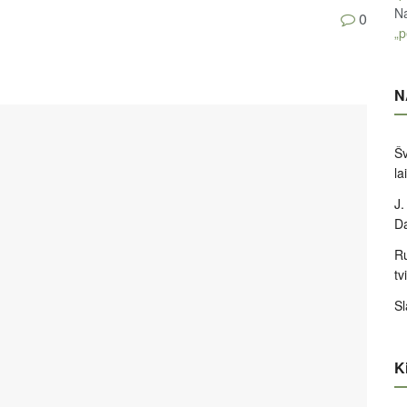
Na
0
„p
N
Šv
la
J.
D
Ru
tv
Sl
Ki