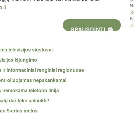
Na
.lt
„p
Ba
„d
SPAUSDINTI 🖨
ės televizijos siųstuvai
vizijos išjungimo
s ir informaciniai renginiai regionuose
 kontroliuojamas nepakankamai
ės nemokama telefono linija
nalų dar teks palaukti?
jau 9-erius metus