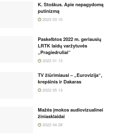
K. Stoškus. Apie nepagydomą
putinizmą
2023 03 10
Paskelbtos 2022 m. geriausių
LRTK laidų varžytuvės
„Pragiedruliai“
2023 01 13
TV žiūrimiausi – „Eurovizija“,
krepšinis ir Dakaras
2022 05 13
Mažės įmokos audiovizualinei
žiniasklaidai
2022 04 28