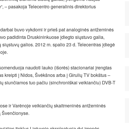
e“, – pasakoja Telecentro generalinis direktorius
s darbai buvo vykdomi ir prieš pat analoginės antžeminės
buvo padidinta Druskininkuose įdiegto siųstuvo galia,
 siųstuvų galios. 2012 m. spalio 23 d. Telecentras įdiegė
oje.
omenduoja naudoti lauko (išorės) stacionariai įrengtas
as kreipti į Nidos, Švėkšnos arba į Girulių TV bokštus –
ų siunčiamos tuo pačiu (sinchroniškai veikiančiu) DVB-T
uose ir Varėnoje veikiančių skaitmeninės antžeminės
uvą Švenčionyse.
izijos tinklus Lietuvoje eksploatuoja dvi įmonės –