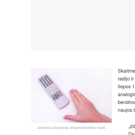
Skaitme
radijo i
liepos 1
analogin
bendrov
naujos 
„2
Johanna Goodyear, dreamstimefree nuotr.
Dru