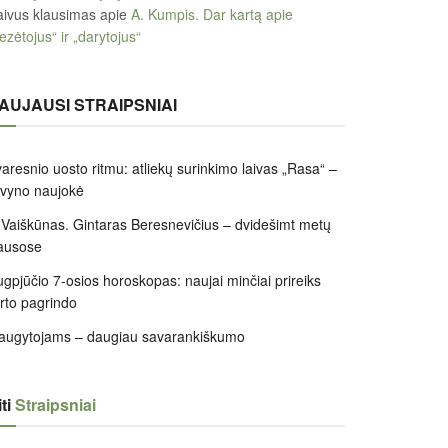
ivus klausimas
apie
A. Kumpis. Dar kartą apie
ezėtojus“ ir „darytojus“
AUJAUSI STRAIPSNIAI
aresnio uosto ritmu: atliekų surinkimo laivas „Rasa“ –
ivyno naujokė
 Vaiškūnas. Gintaras Beresnevičius – dvidešimt metų
ausose
gpjūčio 7-osios horoskopas: naujai minčiai prireiks
irto pagrindo
augytojams – daugiau savarankiškumo
ti
Straipsniai