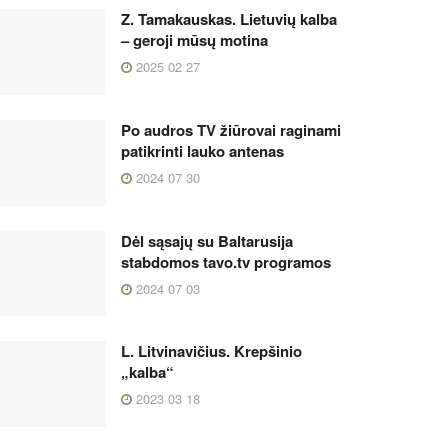
Z. Tamakauskas. Lietuvių kalba
– geroji mūsų motina
2025 02 27
Po audros TV žiūrovai raginami
patikrinti lauko antenas
2024 07 30
Dėl sąsajų su Baltarusija
stabdomos tavo.tv programos
2024 07 03
L. Litvinavičius. Krepšinio
„kalba“
2023 03 18