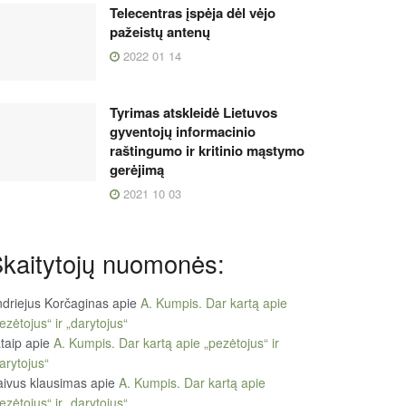
Telecentras įspėja dėl vėjo
pažeistų antenų
2022 01 14
Tyrimas atskleidė Lietuvos
gyventojų informacinio
raštingumo ir kritinio mąstymo
gerėjimą
2021 10 03
kaitytojų nuomonės:
driejus Korčaginas
apie
A. Kumpis. Dar kartą apie
ezėtojus“ ir „darytojus“
taip
apie
A. Kumpis. Dar kartą apie „pezėtojus“ ir
arytojus“
ivus klausimas
apie
A. Kumpis. Dar kartą apie
ezėtojus“ ir „darytojus“