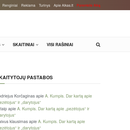
Renginiai
Reklama
Turinys
Apie Alkas.lt
Paremkite Alką
S
SKAITINIAI
VISI RAŠINIAI
KAITYTOJŲ PASTABOS
driejus Korčaginas
apie
A. Kumpis. Dar kartą apie
ezėtojus“ ir „darytojus“
taip
apie
A. Kumpis. Dar kartą apie „pezėtojus“ ir
arytojus“
ivus klausimas
apie
A. Kumpis. Dar kartą apie
ezėtojus“ ir „darytojus“