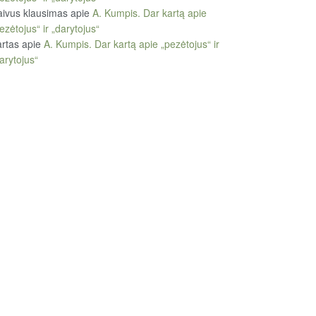
ivus klausimas
apie
A. Kumpis. Dar kartą apie
ezėtojus“ ir „darytojus“
rtas
apie
A. Kumpis. Dar kartą apie „pezėtojus“ ir
arytojus“