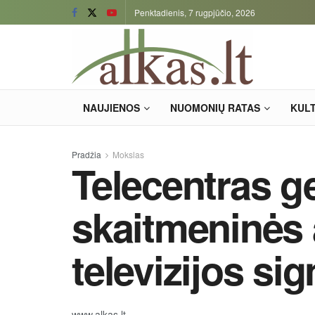
Penktadienis, 7 rugpjūčio, 2026
NAUJIENOS
NUOMONIŲ RATAS
KUL
Pradžia
Mokslas
Telecentras g
skaitmeninės
televizijos si
www.alkas.lt