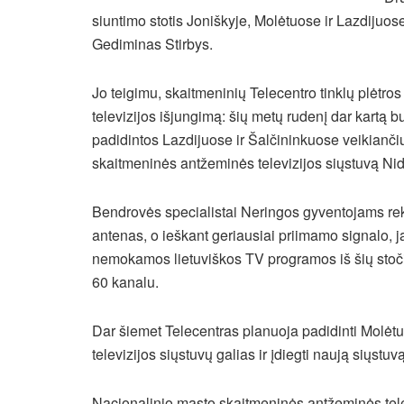
siuntimo stotis Joniškyje, Molėtuose ir Lazdijuos
Gediminas Stirbys.
Jo teigimu, skaitmeninių Telecentro tinklų plėtro
televizijos išjungimą: šių metų rudenį dar kartą 
padidintos Lazdijuose ir Šalčininkuose veikiančių
skaitmeninės antžeminės televizijos siųstuvą Nid
Bendrovės specialistai Neringos gyventojams rek
antenas, o ieškant geriausiai priimamo signalo, j
nemokamos lietuviškos TV programos iš šių stoči
60 kanalu.
Dar šiemet Telecentras planuoja padidinti Molėt
televizijos siųstuvų galias ir įdiegti naują siųst
Nacionalinio masto skaitmeninės antžeminės telev