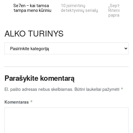
Se7en – kai tamsa
10 įsimintinų
„Septynių Ka
tampa meno kūriniu
detektyvinių serialų
Riteris" – kai
paprastumas
ALKO TURINYS
ALKO
TURINYS
Parašykite komentarą
El. pašto adresas nebus skelbiamas.
Būtini laukeliai pažymėti
*
Komentaras
*