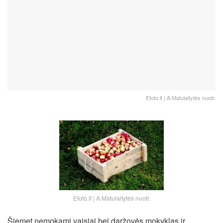
Efoto.lt | A.Matulaitytės nuotr.
Efoto.lt | A.Matulaitytės nuotr.
Šiemet nemokami vaisiai bei daržovės mokyklas ir