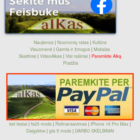
Naujienos
|
Nuomonių ratas
|
Kultūra
Visuomenė
|
Gamta ir žmogus
|
Mokslas
Skaitiniai
|
VideoAlkas
|
Visi rašiniai
|
Paremkite Alką
Pradžia
ket testai
|
fs25 mods
|
Refinansavimas
|
iPhone 16 Pro Max
|
Daigyklos
|
gta 5 mods
|
DARBO SKELBIMAI