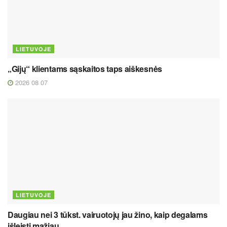
LIETUVOJE
„Gijų“ klientams sąskaitos taps aiškesnės
2026 08 07
LIETUVOJE
Daugiau nei 3 tūkst. vairuotojų jau žino, kaip degalams
išleisti mažiau