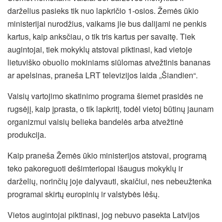
darželius pasieks tik nuo lapkričio 1-osios. Žemės ūkio
ministerijai nurodžius, vaikams jie bus dalijami ne penkis
kartus, kaip anksčiau, o tik tris kartus per savaitę. Tiek
augintojai, tiek mokyklų atstovai piktinasi, kad vietoje
lietuviško obuolio mokiniams siūlomas atvežtinis bananas
ar apelsinas, praneša LRT televizijos laida „Šiandien“.
Vaisių vartojimo skatinimo programa šiemet prasidės ne
rugsėjį, kaip įprasta, o tik
lapkritį, todėl vietoj būtinų jaunam
organizmui vaisių belieka bandelės arba atvežtinė
produkcija.
Kaip praneša Žemės ūkio ministerijos atstovai, programą
teko pakoreguoti dešimteriopai išaugus mokyklų ir
darželių, norinčių joje dalyvauti, skaičiui, nes nebeužtenka
programai skirtų europinių ir valstybės lėšų.
Vietos augintojai piktinasi, jog nebuvo pasekta Latvijos