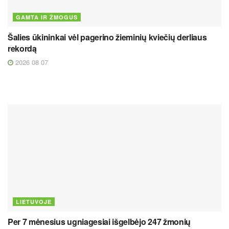
GAMTA IR ŽMOGUS
Šalies ūkininkai vėl pagerino žieminių kviečių derliaus
rekordą
2026 08 07
LIETUVOJE
Per 7 mėnesius ugniagesiai išgelbėjo 247 žmonių