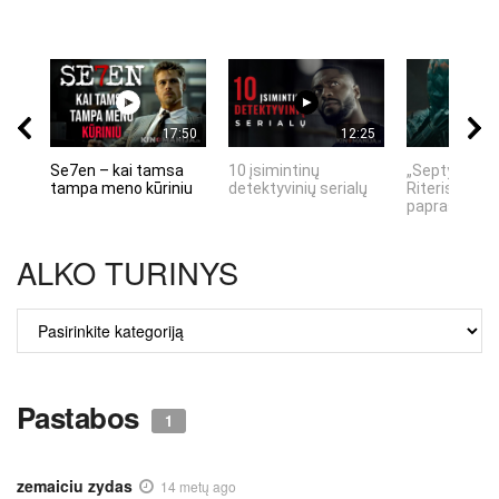
17:50
12:25
Se7en – kai tamsa
10 įsimintinų
„Septynių Ka
tampa meno kūriniu
detektyvinių serialų
Riteris" – kai
paprastumas
ALKO TURINYS
ALKO
TURINYS
Pastabos
1
zemaiciu zydas
14 metų ago