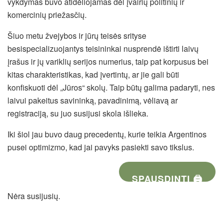
vykdymas buvo atidėliojamas dėl įvairių politinių ir
komercinių priežasčių.
Šiuo metu žvejybos ir jūrų teisės srityse
besispecializuojantys teisininkai nusprendė ištirti laivų
įrašus ir jų variklių serijos numerius, taip pat korpusus bei
kitas charakteristikas, kad įvertintų, ar jie gali būti
konfiskuoti dėl „Jūros“ skolų. Taip būtų galima padaryti, nes
laivui pakeitus savininką, pavadinimą, vėliavą ar
registraciją, su juo susijusi skola išlieka.
Iki šiol jau buvo daug precedentų, kurie teikia Argentinos
pusei optimizmo, kad jai pavyks pasiekti savo tikslus.
SPAUSDINTI 🖨
Nėra susijusių.