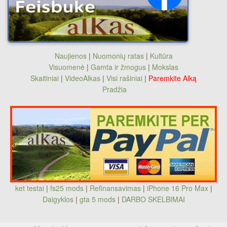
Naujienos
|
Nuomonių ratas
|
Kultūra
Visuomenė
|
Gamta ir žmogus
|
Mokslas
Skaitiniai
|
VideoAlkas
|
Visi rašiniai
|
Paremkite Alką
Pradžia
ket testai
|
fs25 mods
|
Refinansavimas
|
iPhone 16 Pro Max
|
Daigyklos
|
gta 5 mods
|
DARBO SKELBIMAI