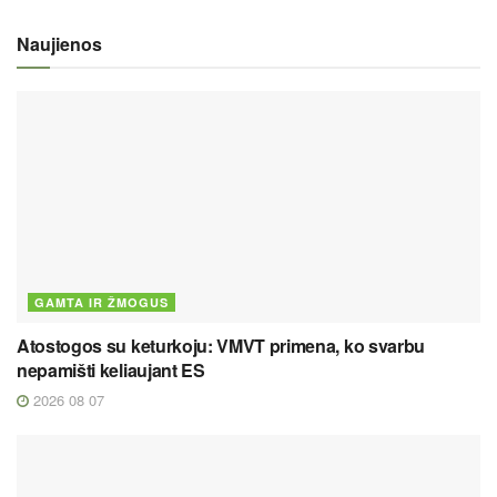
Naujienos
GAMTA IR ŽMOGUS
Atostogos su keturkoju: VMVT primena, ko svarbu
nepamišti keliaujant ES
2026 08 07