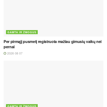
GAMTA IR ŽMOGUS
Per pirmąjį pusmetį registruota mažiau gimusių vaikų nei
pernai
2026 08 07
GAMTA IR ŽMOGUS