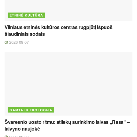
ETNINĖ KULTŪRA
Vilniaus etninės kultūros centras rugpjūtį išpuoš
šiaudiniais sodais
2026 08 07
GAMTA IR EKOLOGIJA
Švaresnio uosto ritmu: atliekų surinkimo laivas „Rasa“ –
laivyno naujokė
2026 08 07