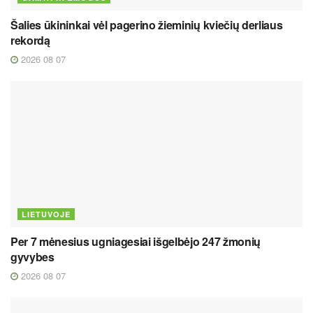
Šalies ūkininkai vėl pagerino žieminių kviečių derliaus
rekordą
2026 08 07
LIETUVOJE
Per 7 mėnesius ugniagesiai išgelbėjo 247 žmonių
gyvybes
2026 08 07