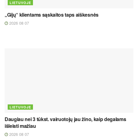
LIETUVOJE
„Gijų“ klientams sąskaitos taps aiškesnės
2026 08 07
LIETUVOJE
Daugiau nei 3 tūkst. vairuotojų jau žino, kaip degalams
išleisti mažiau
2026 08 07