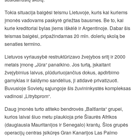
Tokia situacija baigėsi teismu Lietuvoje, kuris kai kuriems
įmonės vadovams paskyrė griežtas bausmes. Be to, kai
kurie kreditoriai bylas jiems iškėlė ir Argentinoje. Dabar šis
teismas baigėsi, pripažindamas 20 mln. dolerių skolą be
senaties termino.
Lietuvos vyriausybė restruktūrizavo žvejybos sritį ir 2000
metais įmonę „Jūra“ panaikino. Jos turtą, įskaitant
žvejybinius laivus, plūduriuojančius dokus, apdirbimo
gamyklas ir šaldymo sandėlius, ji atidavė privatizuoti.
Buvusioje Sovietų sąjungoje šis žuvininkystės kompleksas
vadinosi „Litrybprom“.
Daug įmonės turto atiteko bendrovės „Baltlanta“ grupei,
kurios laivai šiuo metu plaukioja prie Šiaurės Afrikos
(daugiausia Mauritanijos ir Senegalo) krantų. Šios grupės
operacijų centras įsikūręs Gran Kanarijos Las Palmo