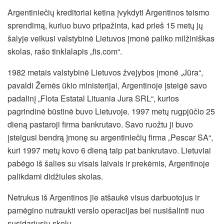
Argentiniečių kreditoriai ketina įvykdyti Argentinos teismo
sprendimą, kuriuo buvo pripažinta, kad prieš 15 metų jų
šalyje veikusi valstybinė Lietuvos įmonė paliko milžiniškas
skolas, rašo tinklalapis „fis.com“.
1982 metais valstybinė Lietuvos žvejybos įmonė „Jūra“,
pavaldi Žemės ūkio ministerijai, Argentinoje įsteigė savo
padalinį „Flota Estatal Lituania Jura SRL“, kurios
pagrindinė būstinė buvo Lietuvoje. 1997 metų rugpjūčio 25
dieną pastaroji firma bankrutavo. Savo ruožtu ji buvo
įsteigusi bendrą įmonę su argentiniečių firma „Pescar SA“,
kuri 1997 metų kovo 6 dieną taip pat bankrutavo. Lietuviai
pabėgo iš šalies su visais laivais ir prekėmis, Argentinoje
palikdami didžiules skolas.
Netrukus iš Argentinos jie atšaukė visus darbuotojus ir
pamėgino nutraukti verslo operacijas bei nusišalinti nuo
susidariusių skolų.