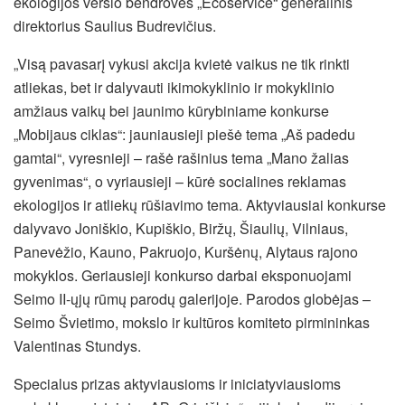
ekologijos verslo bendrovės „Ecoservice“ generalinis
direktorius Saulius Budrevičius.
„Visą pavasarį vykusi akcija kvietė vaikus ne tik rinkti
atliekas, bet ir dalyvauti ikimokyklinio ir mokyklinio
amžiaus vaikų bei jaunimo kūrybiniame konkurse
„Mobijaus ciklas“: jauniausieji piešė tema „Aš padedu
gamtai“, vyresnieji – rašė rašinius tema „Mano žalias
gyvenimas“, o vyriausieji – kūrė socialines reklamas
ekologijos ir atliekų rūšiavimo tema. Aktyviausiai konkurse
dalyvavo Joniškio, Kupiškio, Biržų, Šiaulių, Vilniaus,
Panevėžio, Kauno, Pakruojo, Kuršėnų, Alytaus rajono
mokyklos. Geriausieji konkurso darbai eksponuojami
Seimo II-ųjų rūmų parodų galerijoje. Parodos globėjas –
Seimo Švietimo, mokslo ir kultūros komiteto pirmininkas
Valentinas Stundys.
Specialus prizas aktyviausioms ir iniciatyviausioms