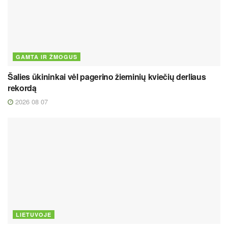
GAMTA IR ŽMOGUS
Šalies ūkininkai vėl pagerino žieminių kviečių derliaus
rekordą
2026 08 07
LIETUVOJE