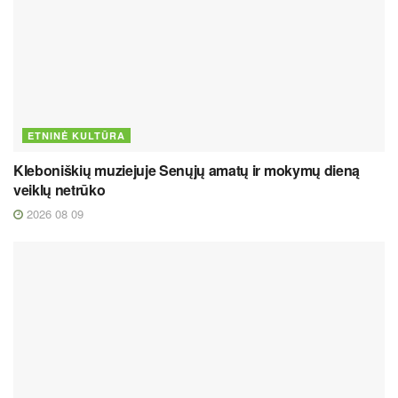
ETNINĖ KULTŪRA
Kleboniškių muziejuje Senųjų amatų ir mokymų dieną
veiklų netrūko
2026 08 09