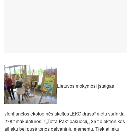
Lietuvos mokymosi įstaigas
vienijančios ekologinės akcijos „EKO drąsa“ metu surinkta
278 t makulatūros ir „Tetra Pak“ pakuočių, 35 t elektronikos
atliekų bei pusė tonos galvaninių elementų. Tiek atliekų