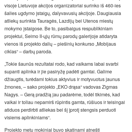
visoje Lietuvoje akcijos organizatoriai surinko iš 460-ies
šalies ugdymo įstaigų, dalyvavusių akcijoje. Daugiausia
atliekų surinkta Tauragės, Lazdijų bei Utenos miestų
mokymo įstaigose. Be to, pasibaigus respublikiniam
projektui, Seimo II-ųjų rūmų parodų galerijoje atidaryta
vienos iš projekto dalių – piešinių konkurso „Mobijaus
ciklas“ – darbų paroda.
„Tokie šaunūs rezultatai rodo, kad vaikams labai svarbi
supanti aplinka ir jie pasiryžę padėti gamtai. Galime
džiaugtis, turėdami tokius aktyvius ir motyvuotus jaunus
žmones, – sako projekto „EKO drąsa“ vadovas Zigmas
Nagys. – Gerą pradžią jau padarėme, todėl tikimės, kad
vaikai ir toliau nepamirš rūpintis gamta, rūšiuos ir teisingai
atiduos perdirbti atliekas bei šį įprotį stengsis perduoti
visiems aplinkiniams“.
Projekto metu mokiniai buvo skatinami atnešti