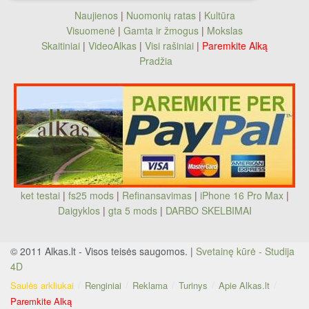
Naujienos
|
Nuomonių ratas
|
Kultūra
Visuomenė
|
Gamta ir žmogus
|
Mokslas
Skaitiniai
|
VideoAlkas
|
Visi rašiniai
|
Paremkite Alką
Pradžia
ket testai
|
fs25 mods
|
Refinansavimas
|
iPhone 16 Pro Max
|
Daigyklos
|
gta 5 mods
|
DARBO SKELBIMAI
© 2011 Alkas.lt - Visos teisės saugomos. |
Svetainę kūrė - Studija
4D
Saulės arkliukai
Renginiai
Reklama
Turinys
Apie Alkas.lt
Paremkite Alką