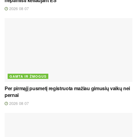
nepamišti keliaujant ES
2026 08 07
GAMTA IR ŽMOGUS
Per pirmąjį pusmetį registruota mažiau gimusių vaikų nei
pernai
2026 08 07