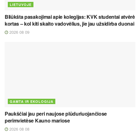
LIETUVOJE
Bliūkšta pasakojimai apie kolegijas: KVK studentai atvėrė
kortas – kol kiti skaito vadovėlius, jie jau užsidirba duonai
2026 08 09
GAMTA IR EKOLOGIJA
Paukščiai jau peri naujose plūduriuojančiose
perimvietėse Kauno mariose
2026 08 08