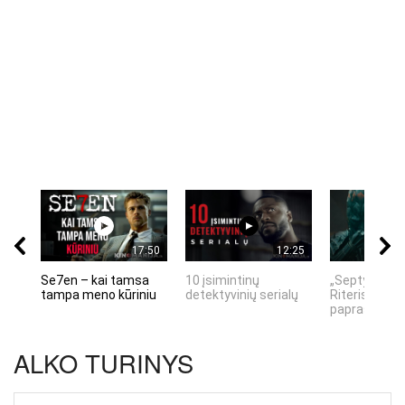
17:50
12:25
Se7en – kai tamsa
10 įsimintinų
„Septynių Ka
tampa meno kūriniu
detektyvinių serialų
Riteris" – kai
paprastumas
ALKO TURINYS
ALKO