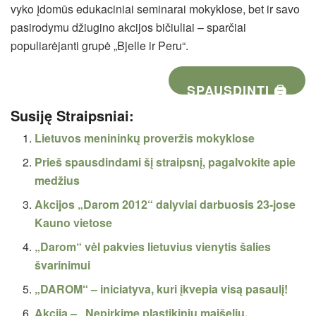
vyko įdomūs edukaciniai seminarai mokyklose, bet ir savo
pasirodymu džiugino akcijos bičiuliai – sparčiai
populiarėjanti grupė „Bjelle ir Peru“.
SPAUSDINTI 🖨
Susiję Straipsniai:
Lietuvos menininkų proveržis mokyklose
Prieš spausdindami šį straipsnį, pagalvokite apie
medžius
Akcijos „Darom 2012“ dalyviai darbuosis 23-jose
Kauno vietose
„Darom“ vėl pakvies lietuvius vienytis šalies
švarinimui
„DAROM“ – iniciatyva, kuri įkvepia visą pasaulį!
Akcija – „Nepirkime plastikinių maišelių,