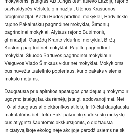
mokykloms, įsteigtas AB „Grigiškės“, atiteko Lazdijų rajono
savivaldybės Veisiejų gimnazijai, Utenos Krašuonos
progimnazijai, Kazlų Rūdos pradinei mokyklai, Radviliškio
rajono Pakalniškių pagrindinei mokyklai, Šimonių
pagrindinei mokyklai, Alytaus rajono Butrimonių
gimnazijai, Gargždų Kranto vidurinei mokyklai, Biržų
Kaštonų pagrindinei mokyklai, Papilio pagrindinei
mokyklai, Skuodo Bartuvos pagrindinei mokyklai ir
Vaiguvos Vlado Šimkaus vidurinei mokyklai. Mokykloms
bus nuvežta tualetinio popieriaus, kurio pakaks visiems
mokslo metams.
Daugiausia prie aplinkos apsaugos prisidėjusių mokymo ir
ugdymo įstaigų laukia rėmėjų įsteigti apdovanojimai. Net
10-iai daugiausiai elektronikos atliekų ir 10-čiai daugiausia
makulatūros bei „Tetra Pak“ pakuočių surinkusių mokyklų
bus atlyginta šauniomis ekskursijomis, o didžiausią
iniciatyvą šioje ekologinėje akcijoje parodžiusiems ne tik