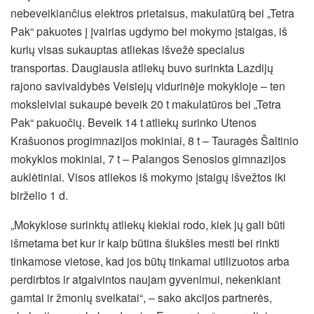
nebeveikiančius elektros prietaisus, makulatūrą bei „Tetra
Pak“ pakuotes į įvairias ugdymo bei mokymo įstaigas, iš
kurių visas sukauptas atliekas išvežė specialus
transportas. Daugiausia atliekų buvo surinkta Lazdijų
rajono savivaldybės Veisiejų vidurinėje mokykloje – ten
moksleiviai sukaupė beveik 20 t makulatūros bei „Tetra
Pak“ pakuočių. Beveik 14 t atliekų surinko Utenos
Krašuonos progimnazijos mokiniai, 8 t – Tauragės Šaltinio
mokyklos mokiniai, 7 t – Palangos Senosios gimnazijos
auklėtiniai. Visos atliekos iš mokymo įstaigų išvežtos iki
birželio 1 d.
„Mokyklose surinktų atliekų kiekiai rodo, kiek jų gali būti
išmetama bet kur ir kaip būtina šiukšles mesti bei rinkti
tinkamose vietose, kad jos būtų tinkamai utilizuotos arba
perdirbtos ir atgaivintos naujam gyvenimui, nekenkiant
gamtai ir žmonių sveikatai“, – sako akcijos partnerės,