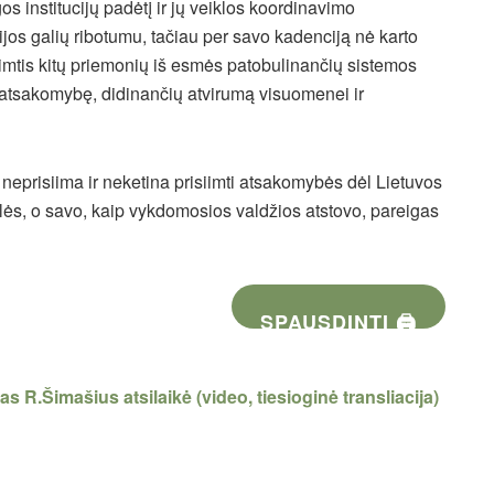
 institucijų padėtį ir jų veiklos koordinavimo
jos galių ribotumu, tačiau per savo kadenciją nė karto
r imtis kitų priemonių iš esmės patobulinančių sistemos
 atsakomybę, didinančių atvirumą visuomenei ir
neprisiima ir neketina prisiimti atsakomybės dėl Lietuvos
ės, o savo, kaip vykdomosios valdžios atstovo, pareigas
SPAUSDINTI 🖨
 R.Šimašius atsilaikė (video, tiesioginė transliacija)