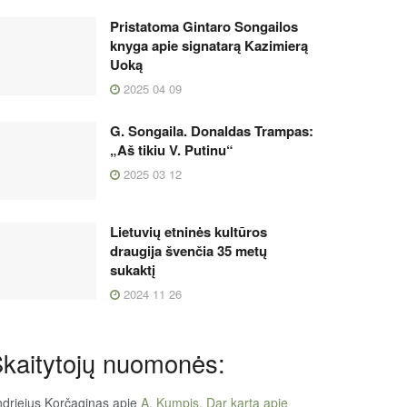
Pristatoma Gintaro Songailos
knyga apie signatarą Kazimierą
Uoką
2025 04 09
G. Songaila. Donaldas Trampas:
„Aš tikiu V. Putinu“
2025 03 12
Lietuvių etninės kultūros
draugija švenčia 35 metų
sukaktį
2024 11 26
kaitytojų nuomonės:
driejus Korčaginas
apie
A. Kumpis. Dar kartą apie