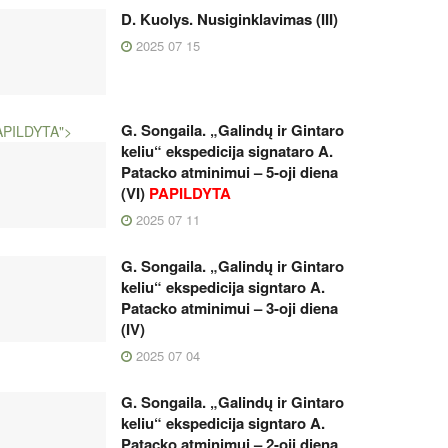
D. Kuolys. Nusiginklavimas (III)
2025 07 15
G. Songaila. „Galindų ir Gintaro
APILDYTA">
keliu“ ekspedicija signataro A.
Patacko atminimui – 5‑oji diena
(VI)
PAPILDYTA
2025 07 11
G. Songaila. „Galindų ir Gintaro
keliu“ ekspedicija signtaro A.
Patacko atminimui – 3-oji diena
(IV)
2025 07 04
G. Songaila. „Galindų ir Gintaro
keliu“ ekspedicija signtaro A.
Patacko atminimui – 2-oji diena