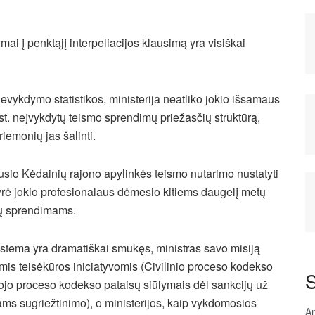
i į penktąjį interpeliacijos klausimą yra visiškai
evykdymo statistikos, ministerija neatliko jokio išsamaus
ūkst. neįvykdytų teismo sprendimų priežasčių struktūrą,
riemonių jas šalinti.
jusio Kėdainių rajono apylinkės teismo nutarimo nustatyti
ė jokio profesionalaus dėmesio kitiems daugelį metų
mų sprendimams.
sistema yra dramatiškai smukęs, ministras savo misiją
omis teisėkūros iniciatyvomis (Civilinio proceso kodekso
S
mojo proceso kodekso pataisų siūlymais dėl sankcijų už
ms sugriežtinimo), o ministerijos, kaip vykdomosios
An