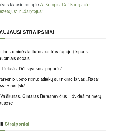
ivus klausimas
apie
A. Kumpis. Dar kartą apie
ezėtojus“ ir „darytojus“
AUJAUSI STRAIPSNIAI
lniaus etninės kultūros centras rugpjūtį išpuoš
audiniais sodais
 Lietuvis. Dėl sąvokos „pagonis“
aresnio uosto ritmu: atliekų surinkimo laivas „Rasa“ –
ivyno naujokė
 Vaiškūnas. Gintaras Beresnevičius – dvidešimt metų
ausose
ti
Straipsniai