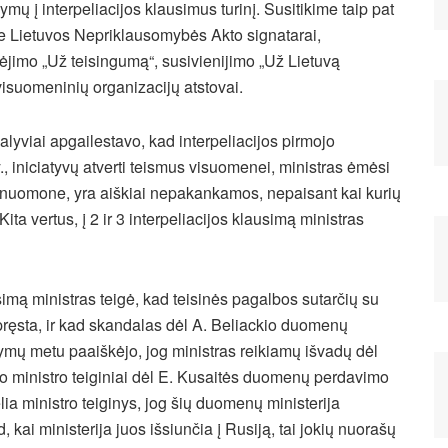
ymų į interpeliacijos klausimus turinį. Susitikime taip pat
ie Lietuvos Nepriklausomybės Akto signatarai,
ėjimo „Už teisingumą“, susivienijimo „Už Lietuvą
 visuomeninių organizacijų atstovai.
alyviai apgailestavo, kad interpeliacijos pirmojo
y., iniciatyvų atverti teismus visuomenei, ministras ėmėsi
ų nuomone, yra aiškiai nepakankamos, nepaisant kai kurių
Kita vertus, į 2 ir 3 interpeliacijos klausimą ministras
simą ministras teigė, kad teisinės pagalbos sutarčių su
ręsta, ir kad skandalas dėl A. Beliackio duomenų
mų metu paaiškėjo, jog ministras reikiamų išvadų dėl
no ministro teiginiai dėl E. Kusaitės duomenų perdavimo
ia ministro teiginys, jog šių duomenų ministerija
, kai ministerija juos išsiunčia į Rusiją, tai jokių nuorašų