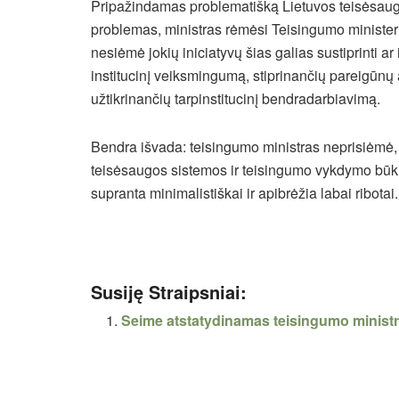
Pripažindamas problematišką Lietuvos teisėsaugos
problemas, ministras rėmėsi Teisingumo ministeri
nesiėmė jokių iniciatyvų šias galias sustiprinti a
institucinį veiksmingumą, stiprinančių pareigūnų
užtikrinančių tarpinstitucinį bendradarbiavimą.
Bendra išvada: teisingumo ministras neprisiėmė, 
teisėsaugos sistemos ir teisingumo vykdymo būkl
supranta minimalistiškai ir apibrėžia labai ribotai.
Susiję Straipsniai:
Seime atstatydinamas teisingumo ministras