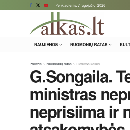
Penktadienis, 7 rugpjūčio, 2026
NAUJIENOS
NUOMONIŲ RATAS
KUL
Pradžia
Nuomonių ratas
Lietuvos kelias
G.Songaila. 
ministras nep
neprisiima ir 
atsakomybės