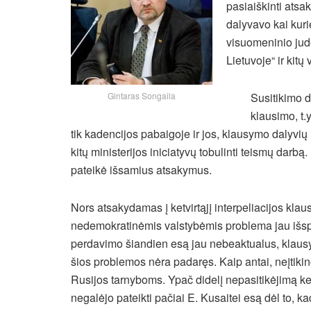
pasiaiškinti atsak
dalyvavo kai kur
visuomeninio jud
Lietuvoje“ ir kitų
Gintaras Songaila
Susitikimo d
klausimo, t.
tik kadencijos pabaigoje
ir jos, klausymo dalyvi
kitų ministerijos iniciatyvų tobulinti teismų darbą. 
pateikė išsamius atsakymus.
Nors atsakydamas į ketvirtąjį interpeliacijos klau
nedemokratinėmis valstybėmis problema jau išsp
perdavimo šiandien esą jau nebeaktualus, klausy
šios problemos nėra padaręs. Kaip antai, neįtiki
Rusijos tarnyboms. Ypač didelį nepasitikėjimą kel
negalėjo pateikti pačiai E. Kusaitei esą dėl to, kad