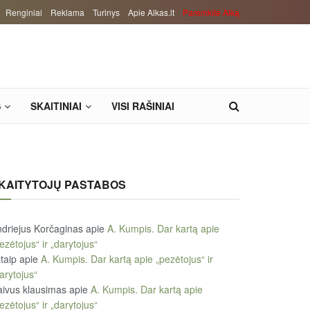
Renginiai
Reklama
Turinys
Apie Alkas.lt
Paremkite Alką
S
SKAITINIAI
VISI RAŠINIAI
KAITYTOJŲ PASTABOS
driejus Korčaginas
apie
A. Kumpis. Dar kartą apie
ezėtojus“ ir „darytojus“
taip
apie
A. Kumpis. Dar kartą apie „pezėtojus“ ir
arytojus“
ivus klausimas
apie
A. Kumpis. Dar kartą apie
ezėtojus“ ir „darytojus“