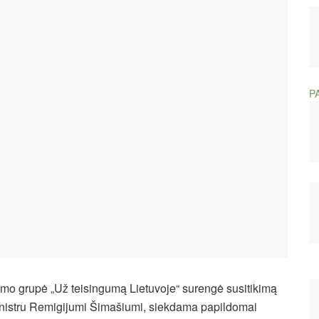
P
mo grupė „Už teisingumą Lietuvoje“ surengė susitikimą
nistru Remigijumi Šimašiumi, siekdama papildomai