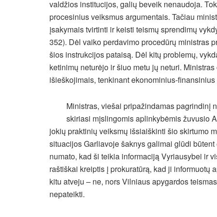
valdžios institucijos, galių beveik nenaudoja. Tok
procesinius veiksmus argumentais. Tačiau minist
įsakymais tvirtinti ir keisti teismų sprendimų vyk
352). Dėl vaiko perdavimo procedūrų ministras p
šios instrukcijos pataisą. Dėl kitų problemų, vykd
ketinimų neturėjo ir šiuo metu jų neturi. Ministras 
išieškojimais, tenkinant ekonominius-finansinius
Ministras, viešai pripažindamas pagrindinį n
skiriasi mįslingomis aplinkybėmis žuvusio A
jokių praktinių veiksmų išsiaiškinti šio skirtumo m
situacijos Garliavoje šaknys galimai glūdi būtent 
numato, kad ši teikia informaciją Vyriausybei ir
raštiškai kreiptis į prokuratūrą, kad ji informuotų
kitu atveju – ne, nors Vilniaus apygardos teisma
nepateikti.