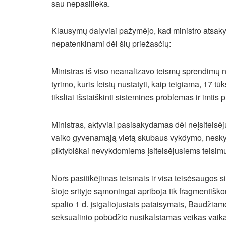
sau nepasilieka.
Klausymų dalyviai pažymėjo, kad ministro atsakyma
nepatenkinami dėl šių priežasčių:
Ministras iš viso neanalizavo teismų sprendimų n
tyrimo, kuris leistų nustatyti, kaip teigiama, 17 t
tiksliai išsiaiškinti sistemines problemas ir imtis p
Ministras, aktyviai pasisakydamas dėl neįsiteisė
vaiko gyvenamąją vietą skubaus vykdymo, neskyr
piktybiškai nevykdomiems įsiteisėjusiems teisi
Nors pasitikėjimas teismais ir visa teisėsaugos 
šioje srityje sąmoningai apriboja tik fragmentišk
spalio 1 d. įsigaliojusiais pataisymais, Baudžia
seksualinio pobūdžio nusikalstamas veikas vaika