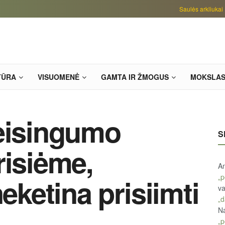
Saulės arkliukai
TŪRA
VISUOMENĖ
GAMTA IR ŽMOGUS
MOKSLA
Teisingumo
S
risiėme,
An
„p
neketina prisiimti
va
„d
Na
„p