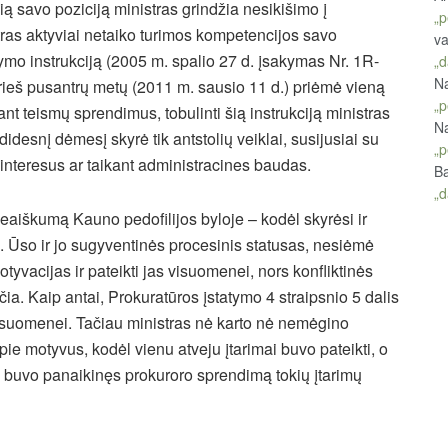
ią savo poziciją ministras grindžia nesikišimo į
„p
ras aktyviai netaiko turimos kompetencijos savo
va
dymo instrukciją (2005 m. spalio 27 d. įsakymas Nr. 1R-
„d
Na
rieš pusantrų metų (2011 m. sausio 11 d.) priėmė vieną
„p
ant teismų sprendimus, tobulinti šią instrukciją ministras
Na
didesnį dėmesį skyrė tik antstolių veiklai, susijusiai su
„p
 interesus ar taikant administracines baudas.
Ba
„d
eaiškumą Kauno pedofilijos byloje – kodėl skyrėsi ir
. Ūso ir jo sugyventinės procesinis statusas, nesiėmė
otyvacijas ir pateikti jas visuomenei, nors konfliktinės
čia. Kaip antai, Prokuratūros įstatymo 4 straipsnio 5 dalis
 visuomenei. Tačiau ministras nė karto nė nemėgino
 apie motyvus, kodėl vienu atveju įtarimai buvo pateikti, o
s buvo panaikinęs prokuroro sprendimą tokių įtarimų