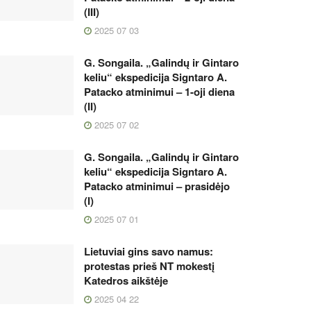
(III)
2025 07 03
G. Songaila. „Galindų ir Gintaro
keliu“ ekspedicija Signtaro A.
Patacko atminimui – 1-oji diena
(II)
2025 07 02
G. Songaila. „Galindų ir Gintaro
keliu“ ekspedicija Signtaro A.
Patacko atminimui – prasidėjo
(I)
2025 07 01
Lietuviai gins savo namus:
protestas prieš NT mokestį
Katedros aikštėje
2025 04 22