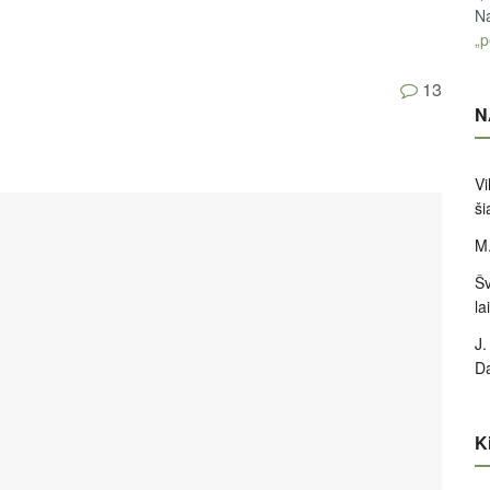
Na
„p
13
N
Vi
ši
M.
Šv
la
J.
D
Ki