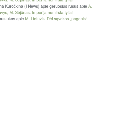
na Kuročkina (I News) apie geruosius rusus
apie
A.
vys, M. Sėjūnas. Imperija nemiršta tyliai
austukas
apie
M. Lietuvis. Dėl sąvokos „pagonis“