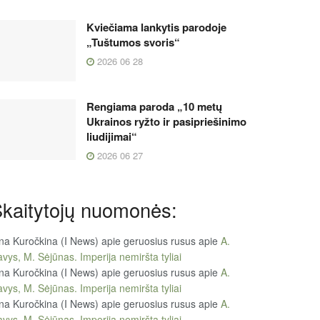
Kviečiama lankytis parodoje
„Tuštumos svoris“
2026 06 28
Rengiama paroda „10 metų
Ukrainos ryžto ir pasipriešinimo
liudijimai“
2026 06 27
kaitytojų nuomonės:
na Kuročkina (I News) apie geruosius rusus
apie
A.
vys, M. Sėjūnas. Imperija nemiršta tyliai
na Kuročkina (I News) apie geruosius rusus
apie
A.
vys, M. Sėjūnas. Imperija nemiršta tyliai
na Kuročkina (I News) apie geruosius rusus
apie
A.
vys, M. Sėjūnas. Imperija nemiršta tyliai