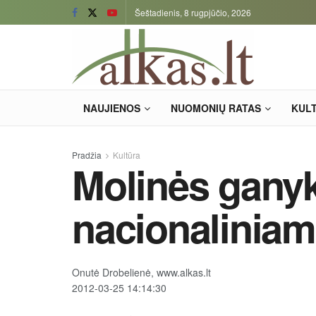
Šeštadienis, 8 rugpjūčio, 2026
NAUJIENOS
NUOMONIŲ RATAS
KUL
Pradžia
Kultūra
Molinės ganyk
nacionaliniam
Onutė Drobelienė, www.alkas.lt
2012-03-25 14:14:30