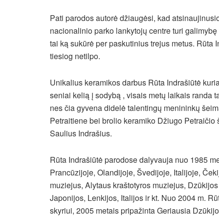
Pati parodos autorė džiaugėsi, kad atsinaujinusi
nacionalinio parko lankytojų centre turi galimybę p
tai ką sukūrė per paskutinius trejus metus. Rūta I
tiesiog netilpo.
Unikalius keramikos darbus Rūta Indrašiūtė kur
seniai kelią į sodybą , visais metų laikais randa 
nes čia gyvena didelė talentingų menininkų šei
Petraitiene bei brolio keramiko Džiugo Petraičio
Saulius Indrašius.
Rūta Indrašiūtė parodose dalyvauja nuo 1985 m
Prancūzijoje, Olandijoje, Švedijoje, Italijoje, Čeki
muziejus, Alytaus kraštotyros muziejus, Dzūkijos 
Japonijos, Lenkijos, Italijos ir kt. Nuo 2004 m. R
skyriui, 2005 metais pripažinta Geriausia Dzūkij