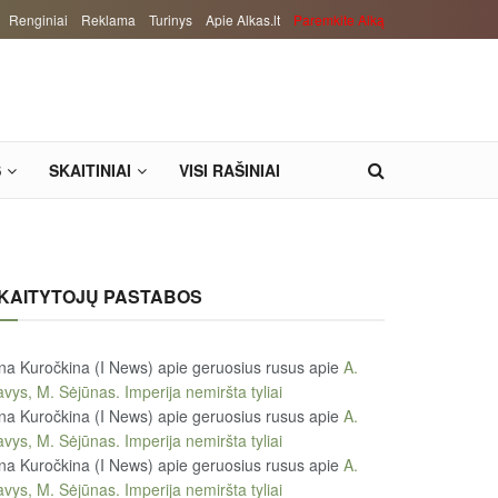
Renginiai
Reklama
Turinys
Apie Alkas.lt
Paremkite Alką
S
SKAITINIAI
VISI RAŠINIAI
KAITYTOJŲ PASTABOS
na Kuročkina (I News) apie geruosius rusus
apie
A.
vys, M. Sėjūnas. Imperija nemiršta tyliai
na Kuročkina (I News) apie geruosius rusus
apie
A.
vys, M. Sėjūnas. Imperija nemiršta tyliai
na Kuročkina (I News) apie geruosius rusus
apie
A.
vys, M. Sėjūnas. Imperija nemiršta tyliai