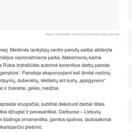
Rūtos Indrašiūtės autorinė keramikos darbų paroda
sį Merkinės lankytojų centro parodų salėje atidaryta
Dzūkijos nacionaliniame parke, Maksimonių kaime
s Rūtos Indrašiūtės autorinė keramikos darbų paroda
ganyklos“. Parodoje eksponuojami keli šimtai molinių
vilpynių, dubenėlių, lėkštelių ant kurių „apsigyveno“
i ir žvėreliai, gėlės, medžiai.
prastai kruopščiai, subtiliai dekoruoti darbai išties
ikia džiugiai ir pavasariškai. Darbuose – Lietuvių
ei būdinga ornamentika, gamtos spalvos, tautosakiniai
kartojančio piešinio.