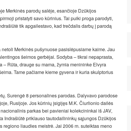
oje Merkinės parodų salėje, esančioje Dzūkijos
irmoji pristatyti savo kūrinius. Tai puiki proga parodyti,
ndrašiūtė tik apgailestavo, kad trečdalis darbų į parodą
ia netoli Merkinės pušynuose pasislėpusiame kaime. Jau
talentingos šeimos gerbėjai. Sodyba – tikrai nepaprasta,
ma – Rūta, drauge su mama, žymia menininke Elvyra
 šeima. Tame pačiame kieme gyvena ir kuria skulptorius
etų. Surengė 8 personalines parodas. Dalyvavo parodose
joje, Rusijoje. Jos kūrinių įsigijęs M.K. Čiurlionio dailės
nacionalinis parkas bei pavieniai kolekcininkai iš JAV,
ūta Indrašiūtė priklauso tautodailininkų sąjungos Dzūkijos
os regiono liaudies meistrė. Jai 2006 m. suteiktas meno