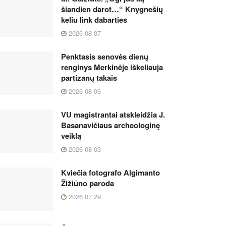
šiandien darot…“ Knygnešių
keliu link dabarties
2026 08 07
Penktasis senovės dienų
renginys Merkinėje iškeliauja
partizanų takais
2026 08 06
VU magistrantai atskleidžia J.
Basanavičiaus archeologinę
veiklą
2026 08 03
Kviečia fotografo Algimanto
Žižiūno paroda
2026 07 29