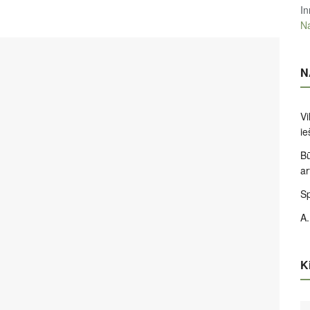
In
Na
N
Vi
ie
Bū
ar
Sp
A.
Ki