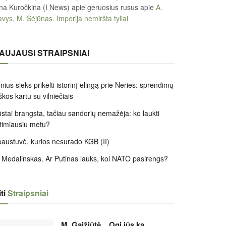
na Kuročkina (I News) apie geruosius rusus
apie
A.
vys, M. Sėjūnas. Imperija nemiršta tyliai
AUJAUSI STRAIPSNIAI
lnius sieks prikelti istorinį elingą prie Neries: sprendimų
škos kartu su vilniečiais
stai brangsta, tačiau sandorių nemažėja: ko laukti
timiausiu metu?
austuvė, kurios nesurado KGB (II)
 Medalinskas. Ar Putinas lauks, kol NATO pasirengs?
ti
Straipsniai
M. Gaižiūtė. „Ogi jūs ką