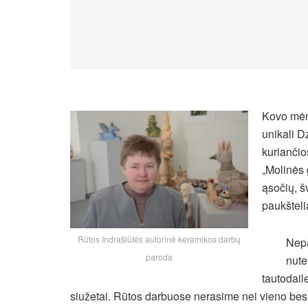
Kovo mėne
unikali 
kuriančio
„Molinės 
ąsočių, š
paukštelia
Rūtos Indrašiūtės autorinė keramikos darbų
Nepa
paroda
nute
tautodail
siužetai. Rūtos darbuose nerasime nei vieno besi