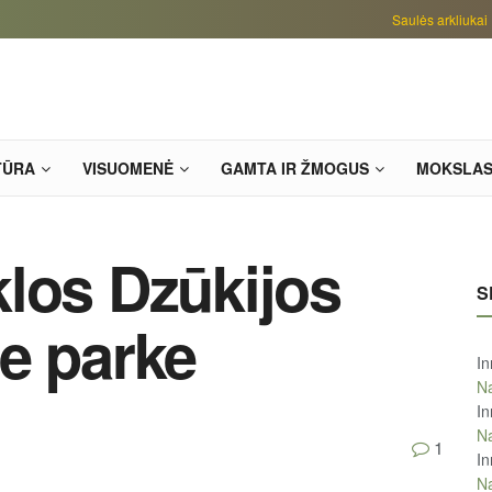
Saulės arkliukai
TŪRA
VISUOMENĖ
GAMTA IR ŽMOGUS
MOKSLA
los Dzūkijos
S
e parke
In
Na
In
Na
1
In
Na