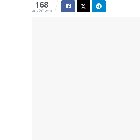
168
PERŽIŪROS