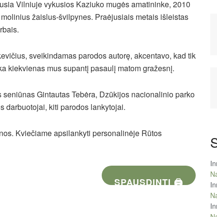
iausia Vilniuje vykusios Kaziuko mugės amatininke, 2010
 molinius žaislus-švilpynes. Praėjusiais metais išleistas
rbais.
vičius, sveikindamas parodos autorę, akcentavo, kad tik
ka kiekvienas mus supantį pasaulį matom gražesnį.
s seniūnas Gintautas Tebėra, Dzūkijos nacionalinio parko
s darbuotojai, kiti parodos lankytojai.
enos. Kviečiame apsilankyti personalinėje Rūtos
S
In
Na
SPAUSDINTI 🖨
In
Na
In
Na