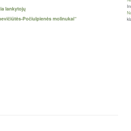
In
ia lankytojų
Na
nevičiūtės-Počiulpienės molinukai“
kl