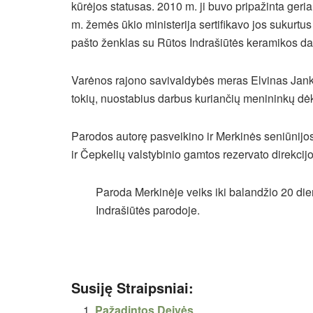
kūrėjos statusas. 2010 m. ji buvo pripažinta ger
m. žemės ūkio ministerija sertifikavo jos sukurtus
pašto ženklas su Rūtos Indrašiūtės keramikos da
Varėnos rajono savivaldybės meras Elvinas Janke
tokių, nuostabius darbus kuriančių menininkų dė
Parodos autorę pasveikino ir Merkinės seniūnijo
ir Čepkelių valstybinio gamtos rezervato direkcijo
Paroda Merkinėje veiks iki balandžio 20 di
Indrašiūtės parodoje.
Susiję Straipsniai:
Pažadintos Deivės