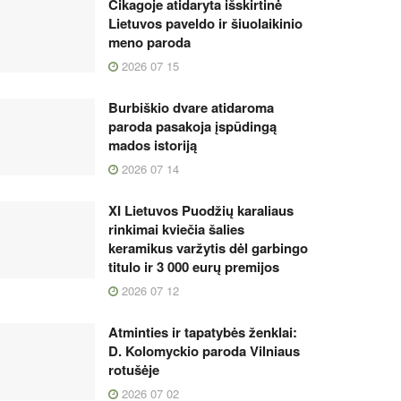
Čikagoje atidaryta išskirtinė
Lietuvos paveldo ir šiuolaikinio
meno paroda
2026 07 15
Burbiškio dvare atidaroma
paroda pasakoja įspūdingą
mados istoriją
2026 07 14
XI Lietuvos Puodžių karaliaus
rinkimai kviečia šalies
keramikus varžytis dėl garbingo
titulo ir 3 000 eurų premijos
2026 07 12
Atminties ir tapatybės ženklai:
D. Kolomyckio paroda Vilniaus
rotušėje
2026 07 02