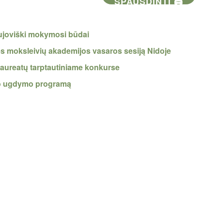
SPAUSDINTI 🖨
aujoviški mokymosi būdai
nės moksleivių akademijos vasaros sesiją Nidoje
laureatų tarptautiniame konkurse
nio ugdymo programą