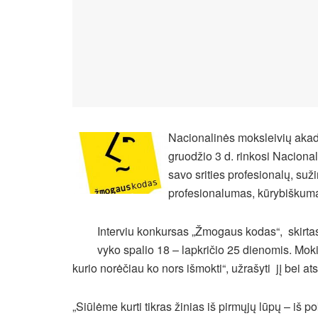
Nacionalinės moksleivių akad
gruodžio 3 d. rinkosi Nacional
savo srities profesionalų, suž
profesionalumas, kūrybiškumas 
Interviu konkursas „Žmogaus kodas“, skirta
vyko spalio 18 – lapkričio 25 dienomis. Moki
kurio norėčiau ko nors išmokti“, užrašyti jį bei a
„Siūlėme kurti tikras žinias iš pirmųjų lūpų – iš p