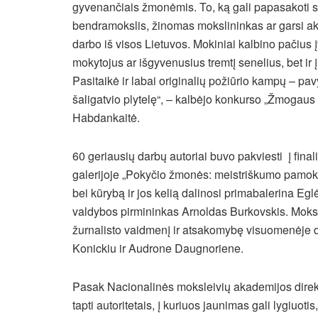
gyvenančiais žmonėmis. To, ką gali papasakoti sen
bendramokslis, žinomas mokslininkas ar garsi ak
darbo iš visos Lietuvos. Mokiniai kalbino pačius 
mokytojus ar išgyvenusius tremtį senelius, bet i
Pasitaikė ir labai originalių požiūrio kampų – pav
šaligatvio plytelę“, – kalbėjo konkurso „Žmoga
Habdankaitė.
60 geriausių darbų autoriai buvo pakviesti į fina
galerijoje „Pokyčio žmonės: meistriškumo pamokos
bei kūrybą ir jos kelią dalinosi primabalerina Eg
valdybos pirmininkas Arnoldas Burkovskis. Mokslei
žurnalisto vaidmenį ir atsakomybę visuomenėje 
Konickiu ir Audrone Daugnoriene.
Pasak Nacionalinės moksleivių akademijos direkt
tapti autoritetais, į kuriuos jaunimas gali lygiuot