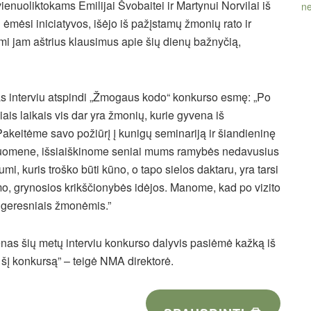
nuoliktokams Emilijai Švobaitei ir Martynui Norvilai iš
ne
ėmėsi iniciatyvos, išėjo iš pažįstamų žmonių rato ir
i jam aštrius klausimus apie šių dienų bažnyčią,
s interviu atspindi „Žmogaus kodo“ konkurso esmę: „Po
ais laikais vis dar yra žmonių, kurie gyvena iš
 Pakeitėme savo požiūrį į kunigų seminariją ir šiandieninę
druomene, išsiaiškinome seniai mums ramybės nedavusius
mi, kuris troško būti kūno, o tapo sielos daktaru, yra tarsi
imo, grynosios krikščionybės idėjos. Manome, kad po vizito
k geresniais žmonėmis.”
vienas šių metų interviu konkurso dalyvis pasiėmė kažką iš
šį konkursą” – teigė NMA direktorė.