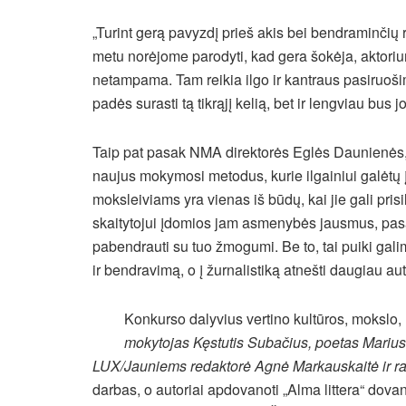
„Turint gerą pavyzdį prieš akis bei bendraminčių 
metu norėjome parodyti, kad gera šokėja, aktorium
netampama. Tam reikia ilgo ir kantraus pasiruoš
padės surasti tą tikrąjį kelią, bet ir lengviau bus 
Taip pat pasak NMA direktorės Eglės Daunienės, v
naujus mokymosi metodus, kurie ilgainiui galėtų įsi
moksleiviams yra vienas iš būdų, kai jie gali prisil
skaitytojui įdomios jam asmenybės jausmus, pasaul
pabendrauti su tuo žmogumi. Be to, tai puiki ga
ir bendravimą, o į žurnalistiką atnešti daugiau aut
Konkurso dalyvius vertino kultūros, mokslo,
mokytojas Kęstutis Subačius, poetas Marius 
LUX/Jauniems redaktorė Agnė Markauskaitė ir ra
darbas, o autoriai apdovanoti „Alma littera“ do