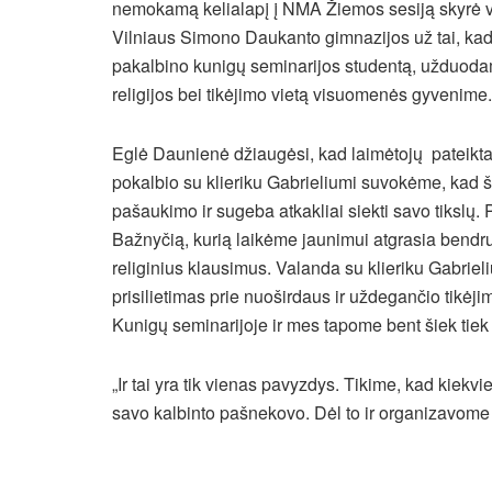
nemokamą kelialapį į NMA Žiemos sesiją skyrė vie
Vilniaus Simono Daukanto gimnazijos už tai, kad 
pakalbino kunigų seminarijos studentą, užduodam
religijos bei tikėjimo vietą visuomenės gyvenime.
Eglė Daunienė džiaugėsi, kad laimėtojų pateikta
pokalbio su klieriku Gabrieliumi suvokėme, kad ši
pašaukimo ir sugeba atkakliai siekti savo tikslų.
Bažnyčią, kurią laikėme jaunimui atgrasia ben
religinius klausimus. Valanda su klieriku Gabrieliu
prisilietimas prie nuoširdaus ir uždegančio tikėj
Kunigų seminarijoje ir mes tapome bent šiek tie
„Ir tai yra tik vienas pavyzdys. Tikime, kad kiek
savo kalbinto pašnekovo. Dėl to ir organizavome 