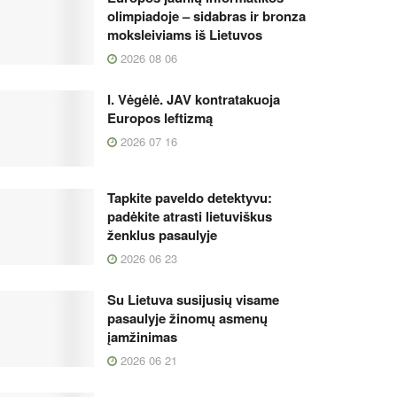
olimpiadoje – sidabras ir bronza
moksleiviams iš Lietuvos
2026 08 06
I. Vėgėlė. JAV kontratakuoja
Europos leftizmą
2026 07 16
Tapkite paveldo detektyvu:
padėkite atrasti lietuviškus
ženklus pasaulyje
2026 06 23
Su Lietuva susijusių visame
pasaulyje žinomų asmenų
įamžinimas
2026 06 21