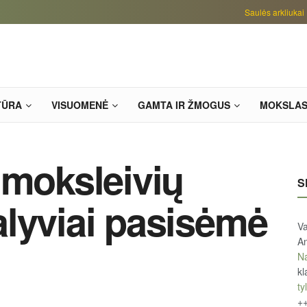
Saulės arkliukai
TŪRA
VISUOMENĖ
GAMTA IR ŽMOGUS
MOKSLA
 moksleivių
S
lyviai pasisėmė
Va
An
Na
kl
tyl
+