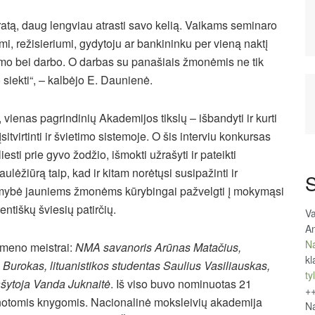
ratą, daug lengviau atrasti savo kelią. Vaikams seminaro
i, režisieriumi, gydytoju ar bankininku per vieną naktį
imo bei darbo. O darbas su panašiais žmonėmis ne tik
jo siekti“, – kalbėjo E. Daunienė.
ienas pagrindinių Akademijos tikslų – išbandyti ir kurti
tvirtinti ir švietimo sistemoje. O šis interviu konkursas
iesti prie gyvo žodžio, išmokti užrašyti ir pateikti
ėžiūrą taip, kad ir kitam norėtųsi susipažinti ir
S
limybė jauniems žmonėms kūrybingai pažvelgti į mokymąsi
entiškų šviesių patirčių.
Va
An
Na
 meno meistrai:
NMA savanoris Arūnas Matačius,
kl
Burokas, lituanistikos studentas Saulius Vasiliauskas,
tyl
šytoja Vanda Juknaitė
. Iš viso buvo nominuotas 21
+
vanotomis knygomis. Nacionalinė moksleivių akademija
Na