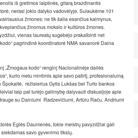
olis iš gretimos laiptinės, gitarą brazdinantis
torė, nerasi jokio dalyko vadovėlyje. Sulaukėme 101
įvairiausius žmones: ne tik šalia esančius kaimynus,
r įkvepiančius žinomus mokslo ir kultūros žmones.
yzdžiui, vienas laureatų sugebėjo prakalbinti net
us kodo“ pagrindinė koordinatorė NMA savanorė Daina
linį „Žmogaus kodo“ renginį Nacionalinėje dailės
“, kurio metu mintimis apie savo patirtį, profesionalumą
lė Špokaitė, režisierius Gytis Lukšas bei Turto bankos
viai taip pat turėjo galimybę dalyvauti diskusijoje apie
drauge su Dainiumi Radzevičiumi, Artūru Raču, Andriumi
orės Eglės Daunienės, tokie meistrų pavyzdžiai gali
is, siekdamas savo gyvenimo tikslų.