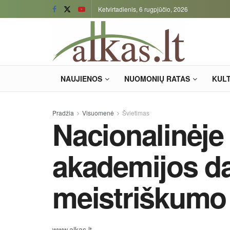
Ketvirtadienis, 6 rugpjūčio, 2026
NAUJIENOS
NUOMONIŲ RATAS
KUL
Pradžia
Visuomenė
Švietimas
Nacionalinėje
akademijos da
meistriškumo
www.alkas.lt