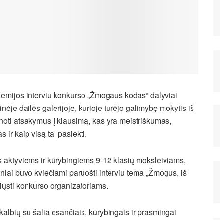
emijos interviu konkurso „Žmogaus kodas“ dalyviai
inėje dailės galerijoje, kurioje turėjo galimybę mokytis iš
inoti atsakymus į klausimą, kas yra meistriškumas,
ir kaip visą tai pasiekti.
s aktyviems ir kūrybingiems 9-12 klasių moksleiviams,
niai buvo kviečiami paruošti interviu tema „Žmogus, iš
tsiųsti konkurso organizatoriams.
okalbių su šalia esančiais, kūrybingais ir prasmingai