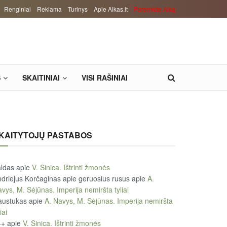
Renginiai
Reklama
Turinys
Apie Alkas.lt
Paremkite Alką
S
SKAITINIAI
VISI RAŠINIAI
KAITYTOJŲ PASTABOS
ldas
apie
V. Sinica. Ištrinti žmonės
driejus Korčaginas apie geruosius rusus
apie
A.
vys, M. Sėjūnas. Imperija nemiršta tyliai
austukas
apie
A. Navys, M. Sėjūnas. Imperija nemiršta
iai
++
apie
V. Sinica. Ištrinti žmonės