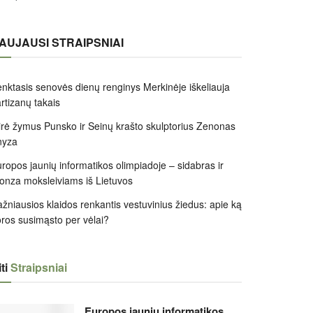
AUJAUSI STRAIPSNIAI
nktasis senovės dienų renginys Merkinėje iškeliauja
rtizanų takais
rė žymus Punsko ir Seinų krašto skulptorius Zenonas
nyza
ropos jaunių informatikos olimpiadoje – sidabras ir
onza moksleiviams iš Lietuvos
žniausios klaidos renkantis vestuvinius žiedus: apie ką
ros susimąsto per vėlai?
ti
Straipsniai
Europos jaunių informatikos