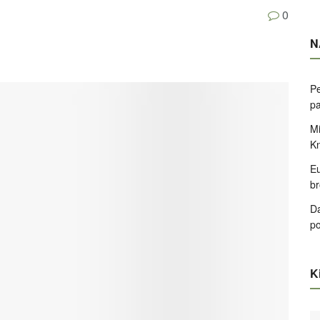
0
N
Pe
pa
Mi
K
Eu
br
Da
po
Ki