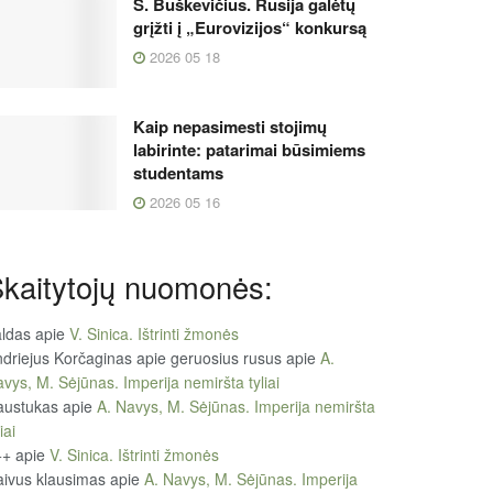
S. Buškevičius. Rusija galėtų
grįžti į „Eurovizijos“ konkursą
2026 05 18
Kaip nepasimesti stojimų
labirinte: patarimai būsimiems
studentams
2026 05 16
kaitytojų nuomonės:
ldas
apie
V. Sinica. Ištrinti žmonės
driejus Korčaginas apie geruosius rusus
apie
A.
vys, M. Sėjūnas. Imperija nemiršta tyliai
austukas
apie
A. Navys, M. Sėjūnas. Imperija nemiršta
iai
++
apie
V. Sinica. Ištrinti žmonės
ivus klausimas
apie
A. Navys, M. Sėjūnas. Imperija