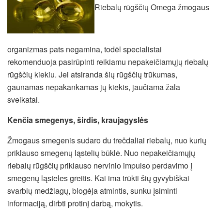
Riebalų rūgščių Omega žmogaus
organizmas pats negamina, todėl specialistai
rekomenduoja pasirūpinti reikiamu nepakeičiamųjų riebalų
rūgščių kiekiu. Jei atsiranda šių rūgščių trūkumas,
gaunamas nepakankamas jų kiekis, jaučiama žala
sveikatai.
Kenčia smegenys, širdis, kraujagyslės
Žmogaus smegenis sudaro du trečdaliai riebalų, nuo kurių
priklauso smegenų ląstelių būklė.
Nuo nepakeičiamųjų
riebalų rūgščių priklauso nervinio impulso perdavimo į
smegenų ląsteles greitis. Kai ima trūkti šių gyvybiškai
svarbių medžiagų, blogėja atmintis, sunku įsiminti
informaciją, dirbti protinį darbą, mokytis.