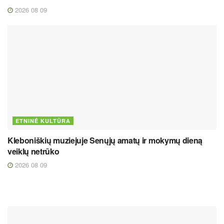
2026 08 09
ETNINĖ KULTŪRA
Kleboniškių muziejuje Senųjų amatų ir mokymų dieną
veiklų netrūko
2026 08 09