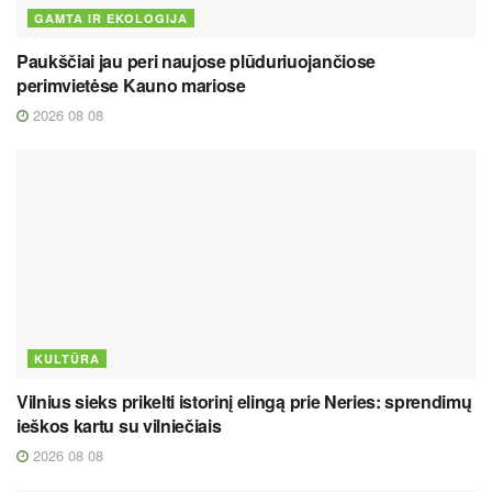
GAMTA IR EKOLOGIJA
Paukščiai jau peri naujose plūduriuojančiose
perimvietėse Kauno mariose
2026 08 08
KULTŪRA
Vilnius sieks prikelti istorinį elingą prie Neries: sprendimų
ieškos kartu su vilniečiais
2026 08 08