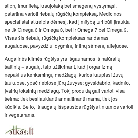
stiprų imunitetą, kraujotaką bei smegenų vystymąsi,
patartina vartoti riebalų rūgščių kompleksą. Medicinos
specialistai atkreipia dėmesį, kad į mitybą turi būti įtraukta
ne tik Omega 6 ir Omega 3, bet ir Omega 7 bei Omega 9.
Visas šis riebalų rūgščių kompleksas randamas
augaluose, pavyzdžiui dygminų ir linų sėmenų aliejuose.
Augalinės kilmės rūgštys yra išgaunamos iš natūralių
šaltinių – augalų, taip užtikrinant, kad į organizmą
nepaklius kenksmingų medžiagų, kurios kaupiasi žuvų
taukuose, ypač riebiose jūrų žuvyse: gyvsidabrio, kadmio,
įvairių toksinių medžiagų. Tokį produktą gali vartoti visa
šeima: tiek besilaukianti ar maitinanti mama, tiek jos
kūdikis. Be to, iš augalų išspaustos rūgštys tinkamos vartoti
ir vegetarams.