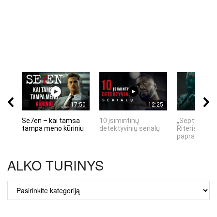
17:50
12:25
Se7en – kai tamsa
10 įsimintinų
„Septynių Ka
tampa meno kūriniu
detektyvinių serialų
Riteris" – kai
paprastumas
ALKO TURINYS
ALKO
TURINYS