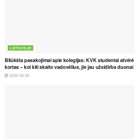
LIETUVOJE
Bliūkšta pasakojimai apie kolegijas: KVK studentai atvėrė
kortas – kol kiti skaito vadovėlius, jie jau užsidirba duonai
2026 08 09