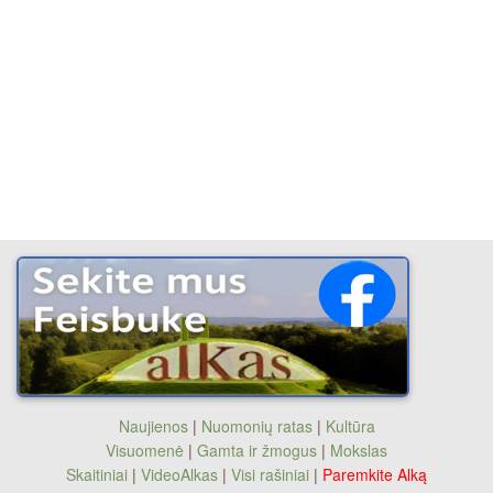
Naujienos
|
Nuomonių ratas
|
Kultūra
Visuomenė
|
Gamta ir žmogus
|
Mokslas
Skaitiniai
|
VideoAlkas
|
Visi rašiniai
|
Paremkite Alką