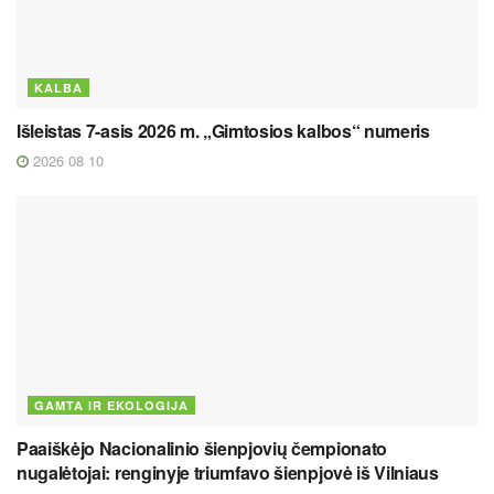
KALBA
Išleistas 7-asis 2026 m. „Gimtosios kalbos“ numeris
2026 08 10
GAMTA IR EKOLOGIJA
Paaiškėjo Nacionalinio šienpjovių čempionato
nugalėtojai: renginyje triumfavo šienpjovė iš Vilniaus