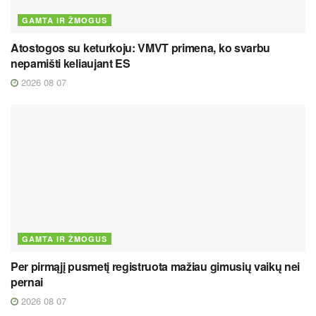
GAMTA IR ŽMOGUS
Atostogos su keturkoju: VMVT primena, ko svarbu
nepamišti keliaujant ES
2026 08 07
GAMTA IR ŽMOGUS
Per pirmąjį pusmetį registruota mažiau gimusių vaikų nei
pernai
2026 08 07