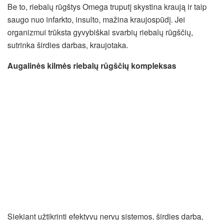
Be to, riebalų rūgštys Omega truputį skystina kraują ir taip
saugo nuo infarkto, insulto, mažina kraujospūdį. Jei
organizmui trūksta gyvybiškai svarbių riebalų rūgščių,
sutrinka širdies darbas, kraujotaka.
Augalinės kilmės riebalų rūgščių kompleksas
Siekiant užtikrinti efektyvų nervų sistemos, širdies darbą,