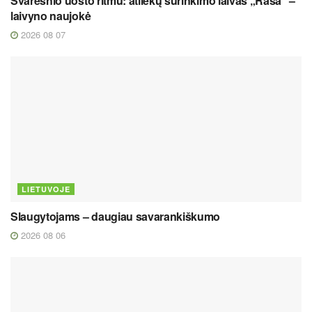
Švaresnio uosto ritmu: atliekų surinkimo laivas „Rasa“ –
laivyno naujokė
2026 08 07
LIETUVOJE
Slaugytojams – daugiau savarankiškumo
2026 08 06