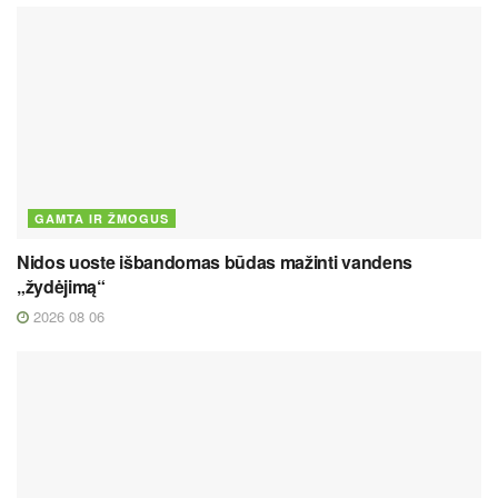
GAMTA IR ŽMOGUS
Nidos uoste išbandomas būdas mažinti vandens
„žydėjimą“
2026 08 06