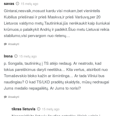
savas
15 metų ago
Gintarai,nesvaik,mosuot kardu visi mokam,bet vienintelis
Kubilius priešinasi ir prieš Maskva,ir prieš Varšuvą,per 20
Lietuvos valdymo metų.Tautininkai,jūs nerėkaukit kaip šuniukai
krūmuos,o palaikykit Andrių ir padėkit.Šiuo metu Lietuvai reikia
stabilumo,visi pervargom nuo rietenų…
Atsakyti
Irena
15 metų ago
p. Songaila, tautininkų į TS atėjo nedaug. Ar neatrodo, kad
tokius pareiškimus daryti neetiška… Kita vertus, atsiriboti nuo
Tomaševskio bloko kažin ar išmintinga… Ar tada Vilniui bus
naudingiau? O kad TS/LKD pradėtų skaldytis, mūsų nedraugai
Jums medalio nepagailėtų. Ar Jums to norisi?
Atsakyti
tikras lietuvis
15 metų ago
Nepamirškite lietuvių liaudies patarlės: “įleisk velnią į