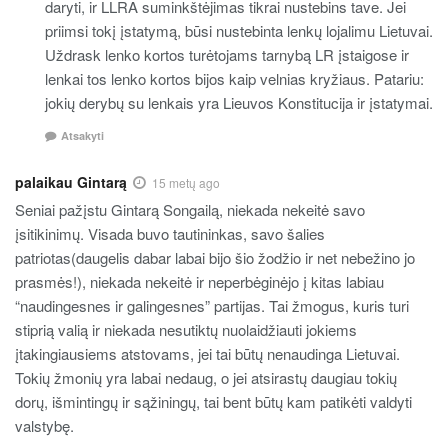
daryti, ir LLRA suminkštėjimas tikrai nustebins tave. Jei
priimsi tokį įstatymą, būsi nustebinta lenkų lojalimu Lietuvai.
Uždrask lenko kortos turėtojams tarnybą LR įstaigose ir
lenkai tos lenko kortos bijos kaip velnias kryžiaus. Patariu:
jokių derybų su lenkais yra Lieuvos Konstitucija ir įstatymai.
Atsakyti
palaikau Gintarą
15 metų ago
Seniai pažįstu Gintarą Songailą, niekada nekeitė savo
įsitikinimų. Visada buvo tautininkas, savo šalies
patriotas(daugelis dabar labai bijo šio žodžio ir net nebežino jo
prasmės!), niekada nekeitė ir neperbėginėjo į kitas labiau
“naudingesnes ir galingesnes” partijas. Tai žmogus, kuris turi
stiprią valią ir niekada nesutiktų nuolaidžiauti jokiems
įtakingiausiems atstovams, jei tai būtų nenaudinga Lietuvai.
Tokių žmonių yra labai nedaug, o jei atsirastų daugiau tokių
dorų, išmintingų ir sąžiningų, tai bent būtų kam patikėti valdyti
valstybę.