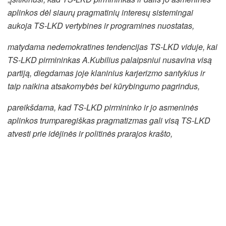
aplinkos dėl siaurų pragmatinių interesų sistemingai
aukoja TS-LKD vertybines ir programines nuostatas,
matydama nedemokratines tendencijas TS-LKD viduje, kai
TS-LKD pirmininkas A.Kubilius palaipsniui nusavina visą
partiją,
diegdamas joje klaninius karjerizmo santykius ir
taip naikina atsakomybės bei kūrybingumo pagrindus,
pareikšdama, kad TS-LKD pirmininko ir jo asmeninės
aplinkos trumparegiškas pragmatizmas gali visą TS-LKD
atvesti prie idėjinės ir politinės prarajos krašto,