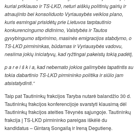
kuriai priklauso ir TS-LKD, neturi aiškių politinių gairių ir
atnaujinto bei konsoliduoto Vyriausybės veiklos plano,
kuris esmingai prisidėtų prie Lietuvos tarptautinio
konkurencingumo didinimo, Valstybės ir Tautos
gyvybingumo stiprinimo, masinės emigracijos stabdymo, o
TS-LKD pirmininkas, būdamas ir Vyriausybės vadovu,
nesiima jokių iniciatyvų, kad ryžtingai pakeistų tokią padėtį,
p a r e i š k i a, kad nebemato jokios galimybės tapatintis su
tokia dabartinio TS-LKD pirmininko politika ir siūlo jam
atsistatydinti.“
Taip pat Tautininkų frakcijos Taryba nutarė balandžio 30 d.
Tautininkų frakcijos konferencijoje svarstyti klausimą dėl
Tautininkų frakcijos ateities Tėvynės sąjungoje. Tautininkų
frakcija į TS-LKD pirmininko pareigas iškėlė du
kandidatus – Gintarą Songailą ir Ireną Degutienę.