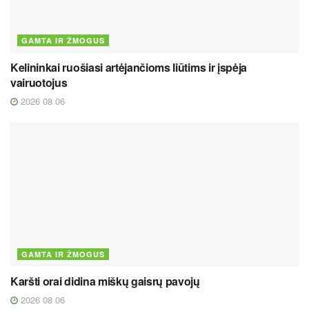
GAMTA IR ŽMOGUS
Kelininkai ruošiasi artėjančioms liūtims ir įspėja
vairuotojus
2026 08 06
GAMTA IR ŽMOGUS
Karšti orai didina miškų gaisrų pavojų
2026 08 06