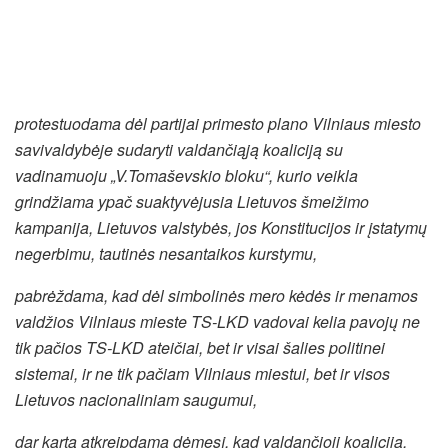
protestuodama dėl partijai primesto plano Vilniaus miesto
savivaldybėje sudaryti valdančiąją koaliciją su
vadinamuoju „V.Tomaševskio bloku“, kurio veikla
grindžiama ypač suaktyvėjusia Lietuvos šmeižimo
kampanija, Lietuvos valstybės, jos Konstitucijos ir įstatymų
negerbimu, tautinės nesantaikos kurstymu,
pabrėždama, kad dėl simbolinės mero kėdės ir menamos
valdžios Vilniaus mieste TS-LKD vadovai kelia pavojų ne
tik pačios TS-LKD ateičiai, bet ir visai šalies politinei
sistemai, ir ne tik pačiam Vilniaus miestui, bet ir visos
Lietuvos nacionaliniam saugumui,
dar kartą atkreipdama dėmesį, kad valdančioji koalicija,