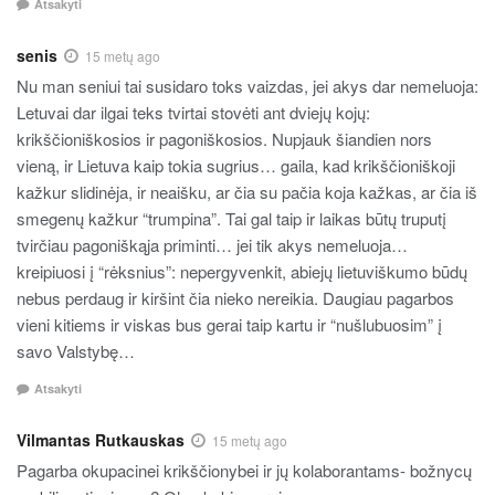
Atsakyti
senis
15 metų ago
Nu man seniui tai susidaro toks vaizdas, jei akys dar nemeluoja:
Letuvai dar ilgai teks tvirtai stovėti ant dviejų kojų:
krikščioniškosios ir pagoniškosios. Nupjauk šiandien nors
vieną, ir Lietuva kaip tokia sugrius… gaila, kad krikščioniškoji
kažkur slidinėja, ir neaišku, ar čia su pačia koja kažkas, ar čia iš
smegenų kažkur “trumpina”. Tai gal taip ir laikas būtų truputį
tvirčiau pagoniškąja priminti… jei tik akys nemeluoja…
kreipiuosi į “rėksnius”: nepergyvenkit, abiejų lietuviškumo būdų
nebus perdaug ir kiršint čia nieko nereikia. Daugiau pagarbos
vieni kitiems ir viskas bus gerai taip kartu ir “nušlubuosim” į
savo Valstybę…
Atsakyti
Vilmantas Rutkauskas
15 metų ago
Pagarba okupacinei krikščionybei ir jų kolaborantams- božnycų