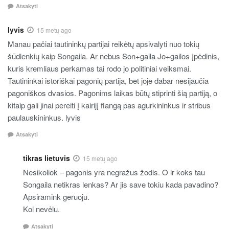
Atsakyti
lyvis
15 metų ago
Manau pačiai tautininkų partijai reikėtų apsivalyti nuo tokių
šūdlenkių kaip Songaila. Ar nebus Son+gaila Jo+gailos įpėdinis,
kuris kremliaus perkamas tai rodo jo politiniai veiksmai.
Tautininkai istoriškai pagonių partija, bet joje dabar nesijaučia
pagoniškos dvasios. Pagonims laikas būtų stiprinti šią partiją, o
kitaip gali jinai pereiti į kairijį flangą pas agurkininkus ir stribus
paulauskininkus. lyvis
Atsakyti
tikras lietuvis
15 metų ago
Nesikoliok – pagonis yra negražus žodis. O ir koks tau
Songaila netikras lenkas? Ar jis save tokiu kada pavadino?
Apsiramink geruoju.
Kol nevėlu.
Atsakyti