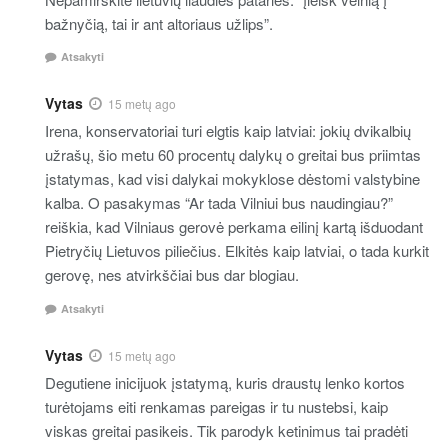
bažnyčią, tai ir ant altoriaus užlips”.
Atsakyti
Vytas
15 metų ago
Irena, konservatoriai turi elgtis kaip latviai: jokių dvikalbių
užrašų, šio metu 60 procentų dalykų o greitai bus priimtas
įstatymas, kad visi dalykai mokyklose dėstomi valstybine
kalba. O pasakymas “Ar tada Vilniui bus naudingiau?”
reiškia, kad Vilniaus gerovė perkama eilinį kartą išduodant
Pietryčių Lietuvos piliečius. Elkitės kaip latviai, o tada kurkit
gerovę, nes atvirkščiai bus dar blogiau.
Atsakyti
Vytas
15 metų ago
Degutiene inicijuok įstatymą, kuris draustų lenko kortos
turėtojams eiti renkamas pareigas ir tu nustebsi, kaip
viskas greitai pasikeis. Tik parodyk ketinimus tai pradėti