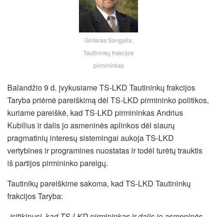
Gintaras Songaila,
Tautininkų frakcijos
pirmininkas
Balandžio 9 d. įvykusiame TS-LKD Tautininkų frakcijos
Taryba priėmė pareiškimą dėl TS-LKD pirmininko politikos,
kuriame pareiškė, kad TS-LKD pirmininkas Andrius
Kubilius ir dalis jo asmeninės aplinkos dėl siaurų
pragmatinių interesų sistemingai aukoja TS-LKD
vertybines ir programines nuostatas ir todėl turėtų trauktis
iš partijos pirmininko pareigų.
Tautinikų pareiškime sakoma, kad TS-LKD Tautininkų
frakcijos Taryba:
„
įsitikinusi, kad TS-LKD pirmininkas ir dalis jo asmeninės