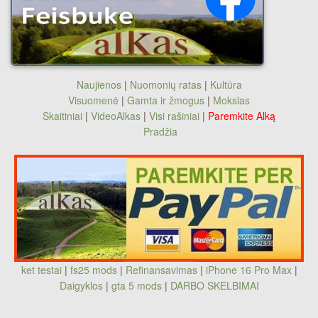
Naujienos
|
Nuomonių ratas
|
Kultūra
Visuomenė
|
Gamta ir žmogus
|
Mokslas
Skaitiniai
|
VideoAlkas
|
Visi rašiniai
|
Paremkite Alką
Pradžia
ket testai
|
fs25 mods
|
Refinansavimas
|
iPhone 16 Pro Max
|
Daigyklos
|
gta 5 mods
|
DARBO SKELBIMAI