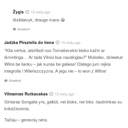
Žygis
15 metų ago
Išsiblaivyk, drauge mano 😀
Atsakyti
Jadzka Pirsztelis do Irena
15 metų ago
“Kita vertus, atsiriboti nuo Tomaševskio bloko kažin ar
išmintinga… Ar tada Vilniui bus naudingiau?” Molodec, dziewka!
Wilno be lianku – jak kunas be galwas! Dlatego jum rejkia
integrotis i Wileńszczyzna. A jegu nie – to won z Wilna!
Atsakyti
Vilmantas Rutkauskas
15 metų ago
Gintaras Songaila yra, galbūt, nei šioks, nei toks -tautininkas su
krikščionimis.
Tačiau – geresnių nėra.