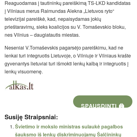
Reaguodamas į tautininkų pareiškimą TS-LKD kandidatas
į Vilniaus merus Raimundas Alekna „Lietuvos ryto“
televizijai pareiškė, kad, nepaisydamas jokių
prieštaravimų, sieks koalicijos su V. Tomaševskio bloku,
nes Vilnius – daugiatautis miestas.
Neseniai V.Tomaševskis pagarsėjo pareiškimu, kad ne
lenkai turi integruotis Lietuvoje, o Vilniuje ir Vilniaus krašte
gyvenantys lietuviai turi išmokti lenkų kalbą ir integruotis į
lenkų visuomenę.
SPAUSDINTI 🖨
Susiję Straipsniai:
Švietimo ir mokslo ministras sulaukė pagalbos
šauksmo iš lenkų diskriminuojamų Šalčininkų