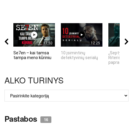
17:50
12:25
Se7en – kai tamsa
10 įsimintinų
„Septynių Ka
tampa meno kūriniu
detektyvinių serialų
Riteris" – kai
paprastumas
ALKO TURINYS
ALKO
TURINYS
Pastabos
16