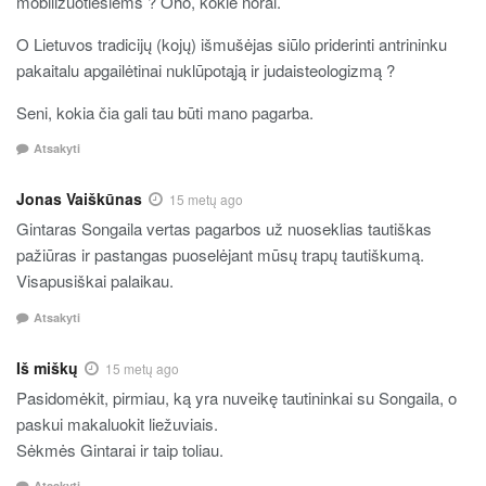
mobilizuotiesiems ? Oho, kokie norai.
O Lietuvos tradicijų (kojų) išmušėjas siūlo priderinti antrininku
pakaitalu apgailėtinai nuklūpotąją ir judaisteologizmą ?
Seni, kokia čia gali tau būti mano pagarba.
Atsakyti
Jonas Vaiškūnas
15 metų ago
Gintaras Songaila vertas pagarbos už nuoseklias tautiškas
pažiūras ir pastangas puoselėjant mūsų trapų tautiškumą.
Visapusiškai palaikau.
Atsakyti
Iš miškų
15 metų ago
Pasidomėkit, pirmiau, ką yra nuveikę tautininkai su Songaila, o
paskui makaluokit liežuviais.
Sėkmės Gintarai ir taip toliau.
Atsakyti