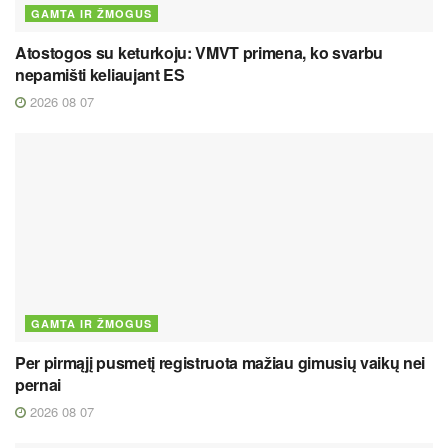
GAMTA IR ŽMOGUS
Atostogos su keturkoju: VMVT primena, ko svarbu
nepamišti keliaujant ES
2026 08 07
GAMTA IR ŽMOGUS
Per pirmąjį pusmetį registruota mažiau gimusių vaikų nei
pernai
2026 08 07