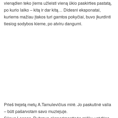
vienądien teko jiems užleisti vieną ūkio paskirties pastatą,
po kurio laiko – kitą ir dar kitą… Didesni eksponatai,
kuriems mažiau įtakos turi gamtos pokyčiai, buvo įkurdinti
tiesiog sodybos kieme, po atviru dangumi.
Prieš trejetą metų A.Tamulevičius mirė. Jo paskutinė valia
– būti pašarvotam savo muziejuje.