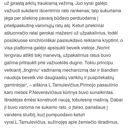
už įprastą arklių traukiamą vežimą. Juo vyrai galėjo
važiuoti sukdami išcentrinio rato rankenas; taip sukuriama
jėga per sliekinę pavarą būdavo perduodama į
priešpaskutinę varomųjų ratų ašį. Keturi priekiniai
aštuonračio ratai gerokai mažesni už užpakalinius, todėl
posūkiuose sinchroniškai pasisukdavo reikiama kryptimi, o
visa platforma galėjo apsisukti beveik vietoje.„Norint
lengviau atlikti tokį manevrą, užpakalinius ratus buvo
galima pritraukti prie važiuoklės dugno. Tokiu principu
veikiantį „tinginiu“ vadinamą mechanizmą dar ir šiandien
naudoja beveik visi daugiaašių variklių ir puspriekabių
gamintojai“, – aiškina L.Tamulevičius.Pirmojo pasaulinio
karo metais P.Neveravičiaus kūrinys buvo sunaikintas.
Išradėjas ėmėsi konstruoti naują, tobulesnę mašiną. Dabar
ji buvo varoma ne sukamo rato, o įtaiso, panašaus į
vandens siurblį, kurį pumpuodavo keturi
vyrai.L.Tamulevičius, sužinojęs apie žemiečio išradimus,