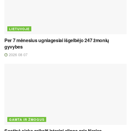
LIETUVOJE
Per 7 mėnesius ugniagesiai išgelbėjo 247 žmonių
gyvybes
2026 08 07
GAMTA IR ŽMOGUS
Sostinė sieks prikelti istorinį elingą prie Neries