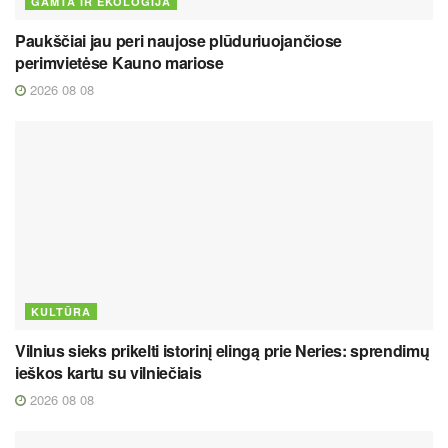
GAMTA IR EKOLOGIJA
Paukščiai jau peri naujose plūduriuojančiose
perimvietėse Kauno mariose
2026 08 08
KULTŪRA
Vilnius sieks prikelti istorinį elingą prie Neries: sprendimų
ieškos kartu su vilniečiais
2026 08 08