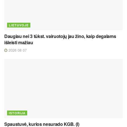
LIETUVOJE
Daugiau nei 3 tūkst. vairuotojų jau žino, kaip degalams
išleisti mažiau
2026 08 07
ISTORIJA
Spaustuvė, kurios nesurado KGB. (I)