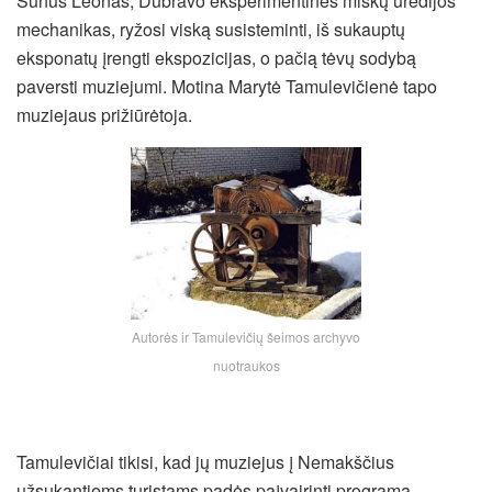
Sūnus Leonas, Dubravo eksperimentinės miškų urėdijos
mechanikas, ryžosi viską susisteminti, iš sukauptų
eksponatų įrengti ekspozicijas, o pačią tėvų sodybą
paversti muziejumi. Motina Marytė Tamulevičienė tapo
muziejaus prižiūrėtoja.
Autorės ir Tamulevičių šeimos archyvo
nuotraukos
Tamulevičiai tikisi, kad jų muziejus į Nemakščius
užsukantiems turistams padės paįvairinti programą,