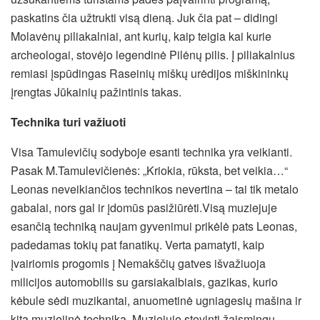
paskatins čia užtrukti visą dieną. Juk čia pat – didingi
Molavėnų piliakalniai, ant kurių, kaip teigia kai kurie
archeologai, stovėjo legendinė Pilėnų pilis. Į piliakalnius
remiasi įspūdingas Raseinių miškų urėdijos miškininkų
įrengtas Jūkainių pažintinis takas.
Technika turi važiuoti
Visa Tamulevičių sodyboje esanti technika yra veikianti.
Pasak M.Tamulevičienės: „Kriokia, rūksta, bet veikia…“
Leonas neveikiančios technikos nevertina – tai tik metalo
gabalai, nors gal ir įdomūs pasižiūrėti.Visą muziejuje
esančią techniką naujam gyvenimui prikėlė pats Leonas,
padedamas tokių pat fanatikų. Verta pamatyti, kaip
įvairiomis progomis į Nemakščių gatves išvažiuoja
milicijos automobilis su garsiakalbiais, gazikas, kurio
kėbule sėdi muzikantai, anuometinė ugniagesių mašina ir
kita muziejinė technika. Muziejuje stovinti žaismingų