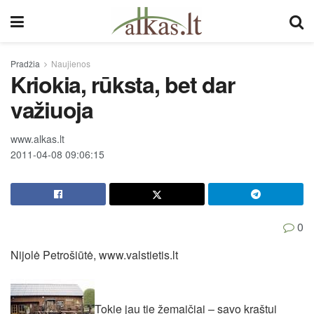
Pradžia
Naujienos
Kriokia, rūksta, bet dar
važiuoja
www.alkas.lt
2011-04-08 09:06:15
0
Nijolė Petrošiūtė, www.valstietis.lt
Tokie jau tie žemaičiai – savo kraštui