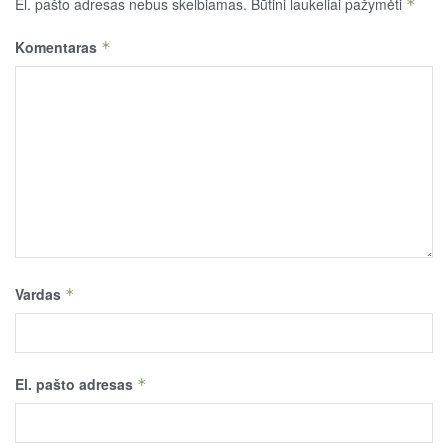
El. pašto adresas nebus skelbiamas.
Būtini laukeliai pažymėti
*
Komentaras
*
Vardas
*
El. pašto adresas
*