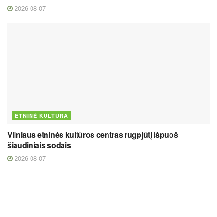
2026 08 07
ETNINĖ KULTŪRA
Vilniaus etninės kultūros centras rugpjūtį išpuoš
šiaudiniais sodais
2026 08 07