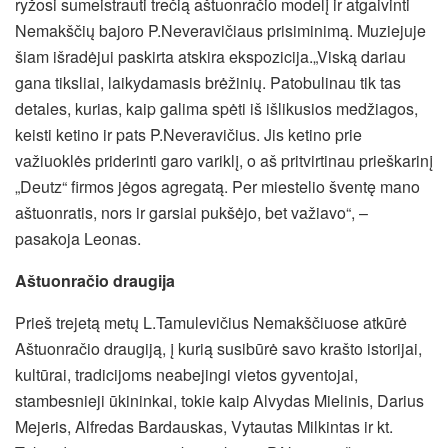
ryžosi sumeistrauti trečią aštuonračio modelį ir atgaivinti
Nemakščių bajoro P.Neveravičiaus prisiminimą. Muziejuje
šiam išradėjui paskirta atskira ekspozicija.„Viską dariau
gana tiksliai, laikydamasis brėžinių. Patobulinau tik tas
detales, kurias, kaip galima spėti iš išlikusios medžiagos,
keisti ketino ir pats P.Neveravičius. Jis ketino prie
važiuoklės priderinti garo variklį, o aš pritvirtinau prieškarinį
„Deutz“ firmos jėgos agregatą. Per miestelio šventę mano
aštuonratis, nors ir garsiai pukšėjo, bet važiavo“, –
pasakoja Leonas.
Aštuonračio draugija
Prieš trejetą metų L.Tamulevičius Nemakščiuose atkūrė
Aštuonračio draugiją, į kurią susibūrė savo krašto istorijai,
kultūrai, tradicijoms neabejingi vietos gyventojai,
stambesnieji ūkininkai, tokie kaip Alvydas Mielinis, Darius
Mejeris, Alfredas Bardauskas, Vytautas Milkintas ir kt.