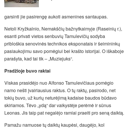
garsinti jie pasirengę aukoti asmenines santaupas.
Netoli Kryžkalnio, Nemakščių bažnytkaimyje (Raseinių r.),
esanti privati vietos senbuvių Tamulevičių sodyba
pribloškia senovinės technikos eksponatais ir šeimininkų
pasiaukojimu savo pomėgiui bei krašto istorijai. O iškaboje
parašyta, kad tai tik – „Muziejuks“.
Pradžioje buvo raktai
Viskas prasidėjo nuo Alfonso Tamulevičiaus pomėgio
namo nešti įvairiausius raktus. O tų raktų, pasirodo, net
tokių buvo, už kurių neturėjimą kadaise baudos būdavo
skiriamos. Tėvo „ydą“ dar vaikystėje perėmė ir sūnus
Leonas. Jis taip pat negalėjo ramiai praeiti pro seną daiktą.
Pamažu namuose tų daiktų kaupėsi, daugėjo, kol