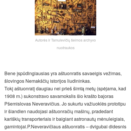
Autorės ir Tamulevičių šeimos archyvo
nuotraukos
Bene įspūdingiausias yra aštuonratis savaeigis vežimas,
šlovingos Nemakščių istorijos liudininkas.
Tokį aštuonratį daugiau nei prieš šimtą metų (spėjama, kad
1908 m.) sukonstravo savamokslis šio krašto bajoras
Pšemislovas Neveravičius. Jo sukurtu važiuoklės prototipu
ir šiandien naudojasi aštuonračių mašinų, pradedant
kariškių transporteriais ir baigiant astronautų mėnuleigiais,
gamintojai.P.Neveravičiaus aštuonratis – dvigubai didesnis