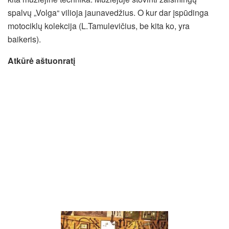
spalvų „Volga“ vilioja jaunavedžius. O kur dar įspūdinga
motociklų kolekcija (L.Tamulevičius, be kita ko, yra
baikeris).
Atkūrė aštuonratį