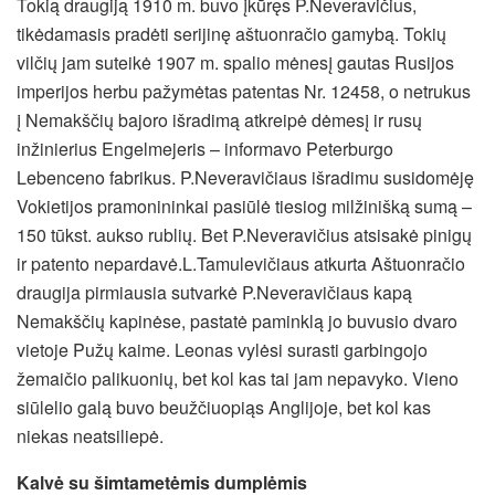
Tokią draugiją 1910 m. buvo įkūręs P.Neveravičius,
tikėdamasis pradėti serijinę aštuonračio gamybą. Tokių
vilčių jam suteikė 1907 m. spalio mėnesį gautas Rusijos
imperijos herbu pažymėtas patentas Nr. 12458, o netrukus
į Nemakščių bajoro išradimą atkreipė dėmesį ir rusų
inžinierius Engelmejeris – informavo Peterburgo
Lebenceno fabrikus. P.Neveravičiaus išradimu susidomėję
Vokietijos pramonininkai pasiūlė tiesiog milžinišką sumą –
150 tūkst. aukso rublių. Bet P.Neveravičius atsisakė pinigų
ir patento nepardavė.L.Tamulevičiaus atkurta Aštuonračio
draugija pirmiausia sutvarkė P.Neveravičiaus kapą
Nemakščių kapinėse, pastatė paminklą jo buvusio dvaro
vietoje Pužų kaime. Leonas vylėsi surasti garbingojo
žemaičio palikuonių, bet kol kas tai jam nepavyko. Vieno
siūlelio galą buvo beužčiuopiąs Anglijoje, bet kol kas
niekas neatsiliepė.
Kalvė su šimtametėmis dumplėmis