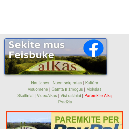
Naujienos
|
Nuomonių ratas
|
Kultūra
Visuomenė
|
Gamta ir žmogus
|
Mokslas
Skaitiniai
|
VideoAlkas
|
Visi rašiniai
|
Paremkite Alką
Pradžia