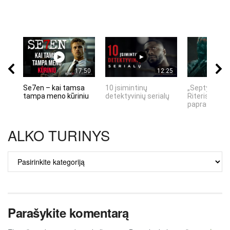
17:50
12:25
Se7en – kai tamsa
10 įsimintinų
„Septynių Ka
tampa meno kūriniu
detektyvinių serialų
Riteris" – kai
paprastumas
ALKO TURINYS
ALKO
TURINYS
Parašykite komentarą