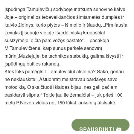
Įspūdinga Tamulevičių sodyboje ir atkurta senovinė kalvė.
Joje – originalios tebeveikiančios šimtametės dumplės ir
kalvio židinys, kurio plytos – iš molio ir šiaudų. „Pirmiausia
Levuks jį senoje vietoje išardė, viską kruopščiai
susižymėjo, o čia parsivežęs pastatė“, – pasakoja
M.Tamulevičienė, kaip sūnus perkėlė senovinį
mūrinį.Muziejuje, be technikos stebuklų, galima išvysti ir
įspūdingų buities rakandų.
Kiek toks pomėgis L.Tamulevičiui atsieina? Sako, geriau
nė neklauskite: „Aštuonratį meistravau pardavęs savo
motociklą. O skaičiuoti išlaidas bijau, nes gali pačiam
pasidaryti silpna.“ Tokie jau tie žemaičiai – juk prieš 100
metų P.Neveravičius net 150 tūkst. auksinių atsisakė.
SPAUSDINTI 🖨