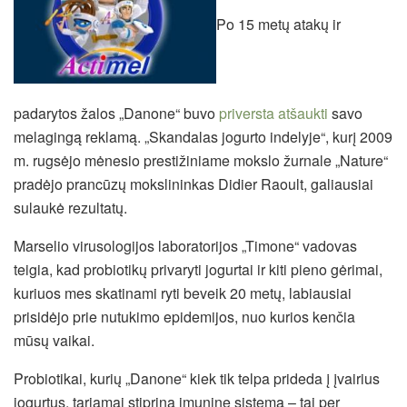
Po 15 metų atakų ir
padarytos žalos „Danone“ buvo
priversta atšaukti
savo
melagingą reklamą. „Skandalas jogurto indelyje“, kurį 2009
m. rugsėjo mėnesio prestižiniame mokslo žurnale „Nature“
pradėjo prancūzų mokslininkas Didier Raoult, galiausiai
sulaukė rezultatų.
Marselio virusologijos laboratorijos „Timone“ vadovas
teigia, kad probiotikų privaryti jogurtai ir kiti pieno gėrimai,
kuriuos mes skatinami ryti beveik 20 metų, labiausiai
prisidėjo prie nutukimo epidemijos, nuo kurios kenčia
mūsų vaikai.
Probiotikai, kurių „Danone“ kiek tik telpa prideda į įvairius
jogurtus, tariamai stiprina imuninę sistemą – tai per