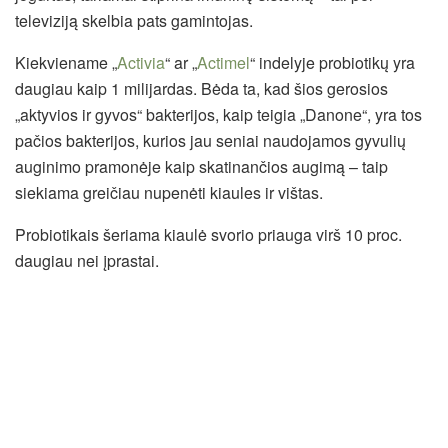
televiziją skelbia pats gamintojas.
Kiekviename „
Activia
“ ar „
Actimel
“ indelyje probiotikų yra
daugiau kaip 1 milijardas. Bėda ta, kad šios gerosios
„aktyvios ir gyvos“ bakterijos, kaip teigia „Danone“, yra tos
pačios bakterijos, kurios jau seniai naudojamos gyvulių
auginimo pramonėje kaip skatinančios augimą – taip
siekiama greičiau nupenėti kiaules ir vištas.
Probiotikais šeriama kiaulė svorio priauga virš 10 proc.
daugiau nei įprastai.