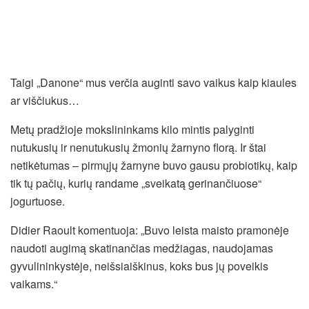
Taigi „Danone“ mus verčia auginti savo vaikus kaip kiaules
ar viščiukus…
Metų pradžioje mokslininkams kilo mintis palyginti
nutukusių ir nenutukusių žmonių žarnyno florą. Ir štai
netikėtumas – pirmųjų žarnyne buvo gausu probiotikų, kaip
tik tų pačių, kurių randame „sveikatą gerinančiuose“
jogurtuose.
Didier Raoult komentuoja: „Buvo leista maisto pramonėje
naudoti augimą skatinančias medžiagas, naudojamas
gyvulininkystėje, neišsiaiškinus, koks bus jų poveikis
vaikams.“