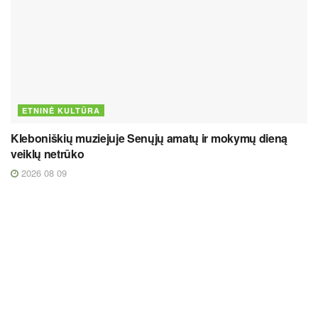
ETNINĖ KULTŪRA
Kleboniškių muziejuje Senųjų amatų ir mokymų dieną
veiklų netrūko
2026 08 09