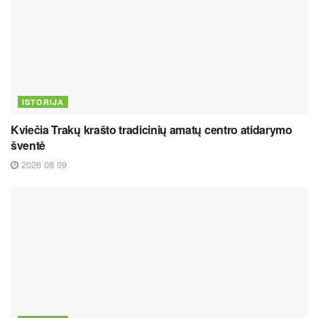
ISTORIJA
Kviečia Trakų krašto tradicinių amatų centro atidarymo
šventė
2026 08 09