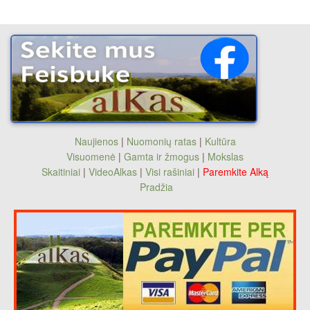
Naujienos
|
Nuomonių ratas
|
Kultūra
Visuomenė
|
Gamta ir žmogus
|
Mokslas
Skaitiniai
|
VideoAlkas
|
Visi rašiniai
|
Paremkite Alką
Pradžia