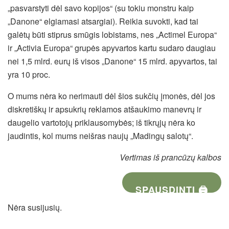
„pasvarstyti dėl savo kopijos“ (su tokiu monstru kaip
„Danone“ elgiamasi atsargiai). Reikia suvokti, kad tai
galėtų būti stiprus smūgis lobistams, nes „Actimel Europa“
ir „Activia Europa“ grupės apyvartos kartu sudaro daugiau
nei 1,5 mlrd. eurų iš visos „Danone“ 15 mlrd. apyvartos, tai
yra 10 proc.
O mums nėra ko nerimauti dėl šios sukčių įmonės, dėl jos
diskretiškų ir apsukrių reklamos atšaukimo manevrų ir
daugelio vartotojų priklausomybės; iš tikrųjų nėra ko
jaudintis, kol mums neišras naujų „Madingų salotų“.
Vertimas iš prancūzų kalbos
SPAUSDINTI 🖨
Nėra susijusių.