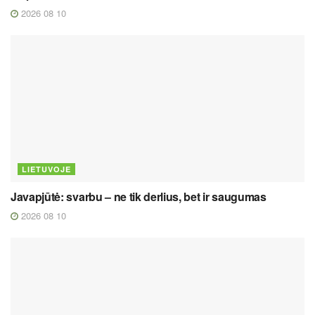
2026 08 10
LIETUVOJE
Javapjūtė: svarbu – ne tik derlius, bet ir saugumas
2026 08 10