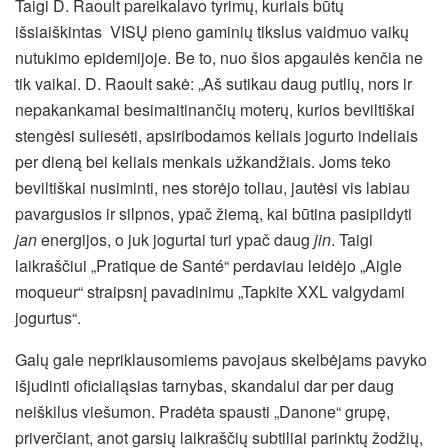
Taigi D. Raoult pareikalavo tyrimų, kuriais būtų
išsiaiškintas VISŲ pieno gaminių tikslus vaidmuo vaikų
nutukimo epidemijoje. Be to, nuo šios apgaulės kenčia ne
tik vaikai. D. Raoult sakė: „Aš sutikau daug putlių, nors ir
nepakankamai besimaitinančių moterų, kurios beviltiškai
stengėsi suliesėti, apsiribodamos keliais jogurto indeliais
per dieną bei keliais menkais užkandžiais. Joms teko
beviltiškai nusiminti, nes storėjo toliau, jautėsi vis labiau
pavargusios ir silpnos, ypač žiemą, kai būtina pasipildyti
jan
energijos, o juk jogurtai turi ypač daug
jin
. Taigi
laikraščiui „Pratique de Santé“ perdaviau leidėjo „Aigle
moqueur“ straipsnį pavadinimu „Tapkite XXL valgydami
jogurtus“.
Galų gale nepriklausomiems pavojaus skelbėjams pavyko
išjudinti oficialiąsias tarnybas, skandalui dar per daug
neiškilus viešumon. Pradėta spausti „Danone“ grupę,
priverčiant, anot garsių laikraščių subtiliai parinktų žodžių,