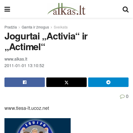
Pradžia
Gamta ir žmogus
Sveikata
Jogurtai „Activia“ ir
„Actimel“
www.alkas.lt
2011-01-01 13:10:52
0
www.tiesa-lt.ucoz.net