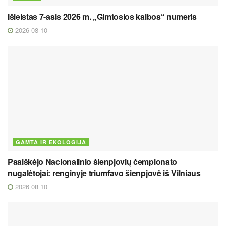
Išleistas 7-asis 2026 m. „Gimtosios kalbos“ numeris
2026 08 10
GAMTA IR EKOLOGIJA
Paaiškėjo Nacionalinio šienpjovių čempionato
nugalėtojai: renginyje triumfavo šienpjovė iš Vilniaus
2026 08 10