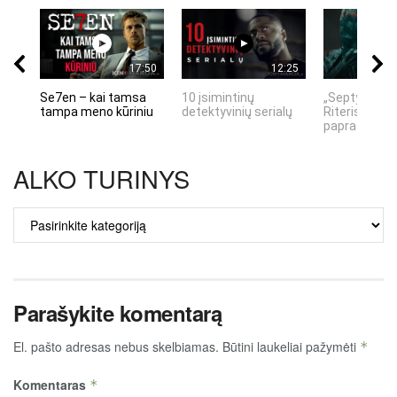
17:50
12:25
Se7en – kai tamsa
10 įsimintinų
„Septynių Ka
tampa meno kūriniu
detektyvinių serialų
Riteris" – kai
paprastumas
ALKO TURINYS
ALKO
TURINYS
Parašykite komentarą
El. pašto adresas nebus skelbiamas.
Būtini laukeliai pažymėti
*
Komentaras
*