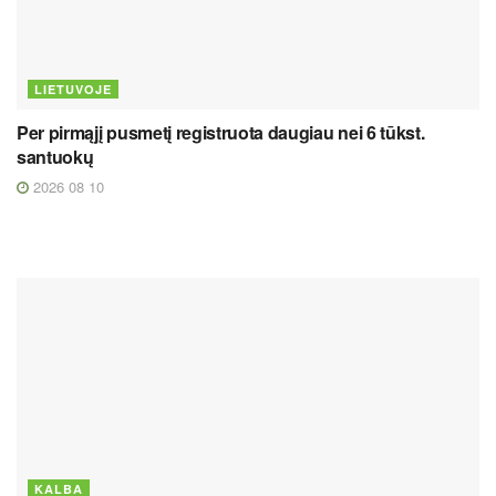
LIETUVOJE
Per pirmąjį pusmetį registruota daugiau nei 6 tūkst.
santuokų
2026 08 10
KALBA