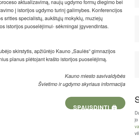
i) proceso aktualizavimą, naujų ugdymo formų diegimo bei
egravimo į istorijos ugdymo turinį galimybes. Konferencijos
ios srities specialistų, aukštųjų mokyklų, muziejų
vos istorijos puoselėjimui- sėkmingai įgyvendintas.
kubėjo skirstytis, apžiūrėjo Kauno „Saulės” gimnazijos
us planus plėtojant krašto istorijos puoselėjimą.
Kauno miesto savivaldybės
Švietimo ir ugdymo skyriaus informacija
S
SPAUSDINTI 🖨
Da
jo
va
vi