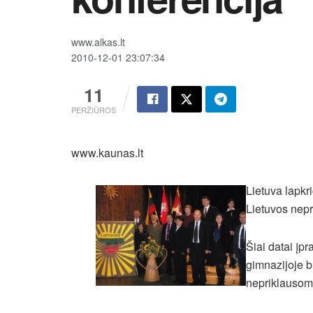
www.alkas.lt
2010-12-01 23:07:34
11
PERŽIŪROS
www.kaunas.lt
Lietuva lapkr
Lietuvos nep
Šiai datai įp
gimnazijoje b
nepriklausom