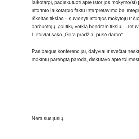
laikotarpį, padiskutuoti apie istorijos mokymo(s
istorinio laikotarpio faktų interpretavimo bei int
iškeltas tikslas – suvienyti istorijos mokytojų ir š
darbuotojų, politikų veiklą bendram tikslui- Lietu
Lietuviai sako „Gera pradžia- pusė darbo”.
Pasibaigus konferencijai, dalyviai ir svečiai nes
mokinių parengtą parodą, diskutavo apie tolimesni
Nėra susijusių.