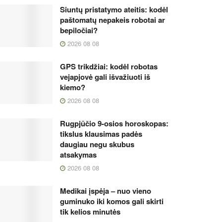
Siuntų pristatymo ateitis: kodėl
paštomatų nepakeis robotai ar
bepiločiai?
2026 08 08
GPS trikdžiai: kodėl robotas
vejapjovė gali išvažiuoti iš
kiemo?
2026 08 08
Rugpjūčio 9-osios horoskopas:
tikslus klausimas padės
daugiau negu skubus
atsakymas
2026 08 08
Medikai įspėja – nuo vieno
guminuko iki komos gali skirti
tik kelios minutės