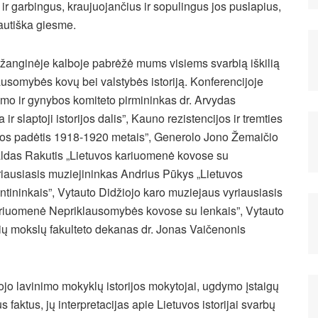
 ir garbingus, kraujuojančius ir sopulingus jos puslapius,
autiška giesme.
žanginėje kalboje pabrėžė mums visiems svarbią iškilią
lausomybės kovų bei valstybės istoriją. Konferencijoje
o ir gynybos komiteto pirmininkas dr. Arvydas
r slaptoji istorijos dalis”, Kauno rezistencijos ir tremties
uvos padėtis 1918-1920 metais”, Generolo Jono Žemaičio
Valdas Rakutis „Lietuvos kariuomenė kovose su
riausiasis muziejininkas Andrius Pūkys „Lietuvos
ninkais”, Vytauto Didžiojo karo muziejaus vyriausiasis
kariuomenė Nepriklausomybės kovose su lenkais”, Vytauto
nių mokslų fakulteto dekanas dr. Jonas Vaičenonis
jo lavinimo mokyklų istorijos mokytojai, ugdymo įstaigų
s faktus, jų interpretacijas apie Lietuvos istorijai svarbų