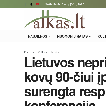
Šeštadienis, 8 rugpjūčio, 2026
NAUJIENOS
NUOMONIŲ RATAS
KUL
Pradžia
Kultūra
Istorija
Lietuvos nep
kovų 90-čiui į
surengta resp
konferencija