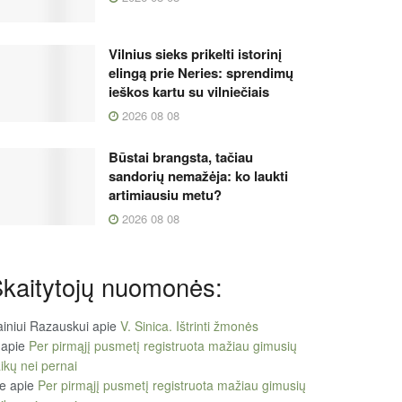
Vilnius sieks prikelti istorinį
elingą prie Neries: sprendimų
ieškos kartu su vilniečiais
2026 08 08
Būstai brangsta, tačiau
sandorių nemažėja: ko laukti
artimiausiu metu?
2026 08 08
kaitytojų nuomonės:
iniui Razauskui
apie
V. Sinica. Ištrinti žmonės
apie
Per pirmąjį pusmetį registruota mažiau gimusių
ikų nei pernai
le
apie
Per pirmąjį pusmetį registruota mažiau gimusių