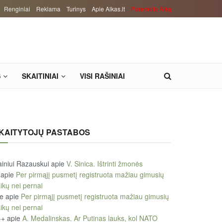
Renginiai
Reklama
Turinys
Apie Alkas.lt
Paremkite Alką
S
SKAITINIAI
VISI RAŠINIAI
KAITYTOJŲ PASTABOS
iniui Razauskui
apie
V. Sinica. Ištrinti žmonės
apie
Per pirmąjį pusmetį registruota mažiau gimusių
ikų nei pernai
le
apie
Per pirmąjį pusmetį registruota mažiau gimusių
ikų nei pernai
++
apie
A. Medalinskas. Ar Putinas lauks, kol NATO