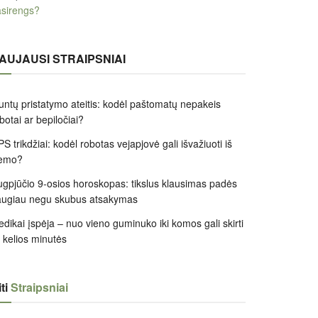
sirengs?
AUJAUSI STRAIPSNIAI
untų pristatymo ateitis: kodėl paštomatų nepakeis
botai ar bepiločiai?
S trikdžiai: kodėl robotas vejapjovė gali išvažiuoti iš
iemo?
gpjūčio 9-osios horoskopas: tikslus klausimas padės
augiau negu skubus atsakymas
dikai įspėja – nuo vieno guminuko iki komos gali skirti
k kelios minutės
ti
Straipsniai