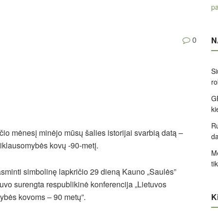
pa
0
N
Si
ro
GP
k
Ru
ičio mėnesį minėjo mūsų šalies istorijai svarbią datą –
d
riklausomybės kovų -90-metį.
Me
ti
rasminti simbolinę lapkričio 29 dieną Kauno „Saulės”
uvo surengta respublikinė konferencija „Lietuvos
Ki
ybės kovoms – 90 metų”.