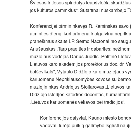
Šviesos ir tiesos spindulys teapšviečia skurdžius
jos kultūros paminklus”. Sutartinai nuskambėjo T
Konferencijai pirmininkavęs R. Kaminskas savo į
atminties dieną, kuri primena ir atgaivina neprik
pranešimus skaitė LR Seimo Nacionalinio saugum
Anušauskas „Tarp praeities ir dabarties: nežinoma i
muziejaus vedėjas Darius Juodis „Politinė Liet
Lietuvos karo akademijos prorektorius doc. dr. 
bolševikais”, Vytauto Didžiojo karo muziejaus vy
kariuomenė Nepriklausomybės kovose su bermonti
muziejininkas Andriejus Stoliarovas „Lietuvos 
Didžiojo istorijos katedros docentas, humanitari
„Lietuvos kariuomenės vėliavos bei tradicijos”.
Konferencijos dalyviai, Kauno miesto bendro
vadovai, turėjo puikią galimybę išgirsti nauju