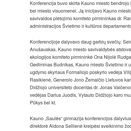
Konferencija buvo skirta Kauno miesto bendrojo
bei miesto visuomenei. Ją inicijavo Kauno miest
savivaldos plėtojimo komiteto pirmininkas dr. 
administracijos Švietimo ir kultūros departament
Konferencijoje dalyvavo daug garbių svečių: Sei
Anušauskas, Kauno miesto savivaldybės atstovai:
ekologijos komiteto pirmininkė Ona Nijolė Rudga
Gediminas Budnikas, Kauno miesto Švietimo ir 
ugdymo skyriaus Formaliojo poskyrio vedėja Vilija
Rasikienė, Generolo Jono Žemaičio Lietuvos karo
Didžiojo universiteto docentas dr. Jonas Vaičeno
vedėjas Darius Juodis, Vytauto Didžiojo karo muz
Pūkys bei kt.
Kauno „Saulės” gimnazija konferencijos dalyvius 
direktorė Aldona Sellienė kreipėsi sveikinimo žodži