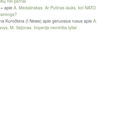
ikų nei pernai
++
apie
A. Medalinskas. Ar Putinas lauks, kol NATO
sirengs?
na Kuročkina (I News) apie geruosius rusus
apie
A.
vys, M. Sėjūnas. Imperija nemiršta tyliai