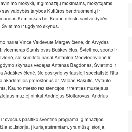
 lavinimo mokyklų ir gimnazijų mokiniams, mokytojams
o savivaldybės tarybos Kultūros bendruomenių ir
Raimundas Kaminskas
bei Kauno miesto savivaldybės
o Švietimo ir ugdymo skyrius.
mo nariai Vincė Vaidevutė Margevičienė, dr. Arvydas
 vicemeras Stanislovas Buškevičius, Švietimo, sporto ir
lvienė, šio komiteto nariai Antanina Medviedevienė ir
ugdymo skyriaus vedėjas Antanas Bagdonas, Švietimo ir
 Adaškevičienė, šio poskyrio vyriausioji specialistė Rita
 akademijos prorektorius dr. Valdas Rakutis, Vytauto
nis, Kauno miesto rezistencijos ir tremties muziejaus
iejaus muziejininkai Andriejus Stoliarovas, Andrius
ir svečius pasitiko šventine programa, gimnazijos
ais: „Istorija, į kurią atsiremiam, yra mūsų istorija.