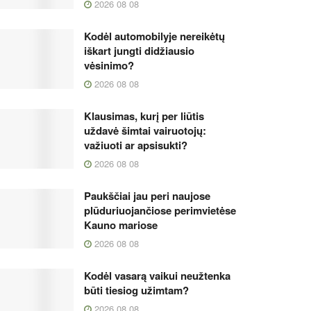
2026 08 08
Kodėl automobilyje nereikėtų
iškart jungti didžiausio
vėsinimo?
2026 08 08
Klausimas, kurį per liūtis
uždavė šimtai vairuotojų:
važiuoti ar apsisukti?
2026 08 08
Paukščiai jau peri naujose
plūduriuojančiose perimvietėse
Kauno mariose
2026 08 08
Kodėl vasarą vaikui neužtenka
būti tiesiog užimtam?
2026 08 08