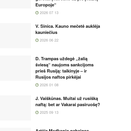
Europoje“
2026 07 13
V. Sinica. Kauno mečetė auklėja
kauniečius
2026 06 22
D. Trampas uždegė „žalią
šviesą“ naujoms sankcijoms
prieš Rusiją: taikinyje – ir
Rusijos naftos pirkėjai
2026 01 08
J. Vaiškūnas. Muitai už rusišką
naftą: bet ar Vakarai pasiruošę?
2025 09 13
Artėja Medkopio pabaigos