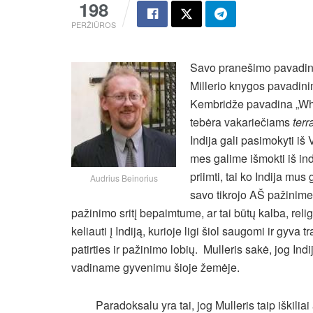
198
PERŽIŪROS
Savo pranešimo pavadini
Millerio knygos pavadini
Kembridže pavadina „Wha
tebėra vakariečiams
terr
Indija gali pasimokyti i
mes galime išmokti iš ind
priimti, tai ko Indija m
Audrius Beinorius
savo tikrojo AŠ pažinim
pažinimo sritį bepaimtume, ar tai būtų kalba, religi
keliauti į Indiją, kurioje ligi šiol saugomi ir gyv
patirties ir pažinimo lobių.
Mulleris sakė, jog Indij
vadiname gyvenimu šioje žemėje.
Paradoksalu yra tai, jog Mulleris taip iškilia