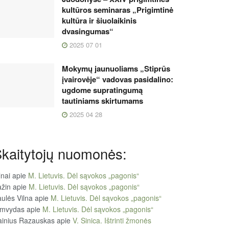
kultūros seminaras „Prigimtinė
kultūra ir šiuolaikinis
dvasingumas“
2025 07 01
Mokymų jaunuoliams „Stiprūs
įvairovėje“ vadovas pasidalino:
ugdome supratingumą
tautiniams skirtumams
2025 04 28
kaitytojų nuomonės:
lnai
apie
M. Lietuvis. Dėl sąvokos „pagonis“
žin
apie
M. Lietuvis. Dėl sąvokos „pagonis“
ulės Vilna
apie
M. Lietuvis. Dėl sąvokos „pagonis“
imvydas
apie
M. Lietuvis. Dėl sąvokos „pagonis“
ainius Razauskas
apie
V. Sinica. Ištrinti žmonės