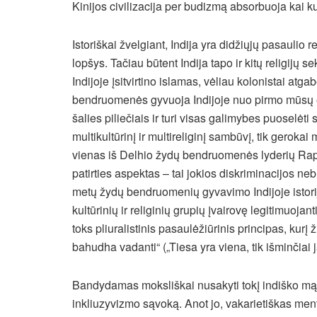
Kinijos civilizacija per budizmą absorbuoja kai ku
Istoriškai žvelgiant, Indija yra didžiųjų pasaulio
lopšys. Tačiau būtent Indija tapo ir kitų religijų s
Indijoje įsitvirtino islamas, vėliau kolonistai at
bendruomenės gyvuoja Indijoje nuo pirmo mūsų er
šalies piliečiais ir turi visas galimybes puoselėti
multikultūrinį ir multireliginį sambūvį, tik gerok
vienas iš Delhio žydų bendruomenės lyderių Raph
patirties aspektas – tai jokios diskriminacijos n
metų žydų bendruomenių gyvavimo Indijoje istoriją
kultūrinių ir religinių grupių įvairovę legitimuoja
toks pliuralistinis pasaulėžiūrinis principas, kurį
bahudha vadanti“ („Tiesa yra viena, tik išminčiai ją
Bandydamas moksliškai nusakyti tokį indiško mą
inkliuzyvizmo sąvoką. Anot jo, vakarietiškas ment