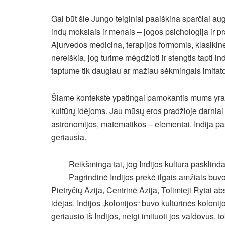
Gal būt šie Jungo teiginiai paaiškina sparčiai au
indų mokslais ir menais – jogos psichologija ir 
Ajurvedos medicina, terapijos formomis, klasikine
nereiškia, jog turime mėgdžioti ir stengtis tapti i
taptume tik daugiau ar mažiau sėkmingais imitatoria
Šiame kontekste ypatingai pamokantis mums yra pa
kultūrų idėjoms. Jau mūsų eros pradžioje darniai
astronomijos, matematikos – elementai. Indija pas
geriausia.
Reikšminga tai, jog Indijos kultūra pasklind
Pagrindinė Indijos prekė ilgais amžiais buvo 
Pietryčių Azija, Centrinė Azija, Tolimieji Rytai ab
idėjas. Indijos „kolonijos“ buvo kultūrinės koloni
geriausio iš Indijos, netgi imituoti jos valdovus, 