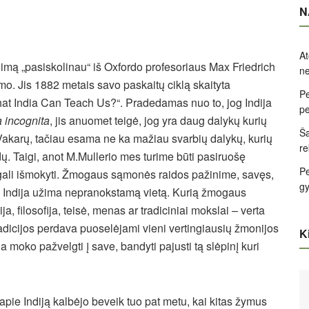
N
At
mą „pasiskolinau“ iš Oxfordo profesoriaus Max Friedrich
ne
mo. Jis 1882 metais savo paskaitų ciklą skaityta
Pe
t India Can Teach Us?“. Pradedamas nuo to, jog Indija
pe
a incognita
, jis anuomet teigė, jog yra daug dalykų kurių
Ša
š Vakarų, tačiau esama ne ka mažiau svarbių dalykų, kurių
re
ų. Taigi, anot M.Mullerio mes turime būti pasiruošę
Pe
us gali išmokyti. Žmogaus sąmonės raidos pažinime, savęs,
g
e Indija užima nepranokstamą vietą. Kurią žmogaus
ja, filosofija, teisė, menas ar tradiciniai mokslai – verta
a tradicijos perdava puoselėjami vieni vertingiausių žmonijos
Ki
a moko pažvelgti į save, bandyti pajusti tą slėpinį kuri
i apie Indiją kalbėjo beveik tuo pat metu, kai kitas žymus