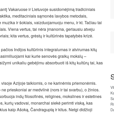
gantį Vakaruose ir Lietuvoje susidomėjimą tradiciniais
praktika, meditaciniais sąmonės lavybos metodais,
 muzika ir šokiais, vaizduojamuoju menu, ir kt. Tačiau tai
ndais. Viena vertus, tai nėra įmanoma, geriausiu atveju
is; kita vertus, grėstų ir kultūrinės tapatybės krizė.
čios Indijos kultūrinis integralumas ir atvirumas kitų
 asimiliuojami kai kurie senovės graikų mokslų –
ižymi unikaliu gebėjimu absorbuoti iš kitų kultūrų tai, kas
S
a visoje Azijoje taikiomis, o ne karinėmis priemonėmis.
Vi
ne prieskoniai ar medvilnė (nors ir tai svarbu), o žinios.
Ka
sorbuoja indų filosofinės, religines, mokslines ir estetines
Sa
jos, kurių vadovai, monarchai siekė perimti viską, kas
R
tokius kaip Ašoką, Čandraguptą ir kitus. Netgi didžioji
D