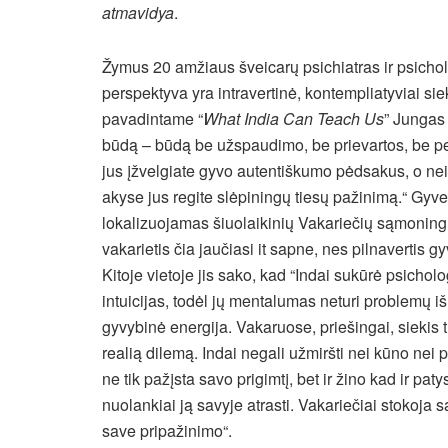
atmavidya
.
Žymus 20 amžiaus šveicarų psichiatras ir psicho
perspektyva yra intravertinė, kontempliatyviai si
pavadintame “
What India Can Teach Us
” Jungas 
būdą – būdą be užspaudimo, be prievartos, be p
jus įžvelgiate gyvo autentiškumo pėdsakus, o ne
akyse jus regite slėpiningų tiesų pažinimą.“ Gyve
lokalizuojamas šiuolaikinių Vakariečių sąmoningu
vakarietis čia jaučiasi it sapne, nes pilnavertis g
Kitoje vietoje jis sako, kad “Indai sukūrė psich
intuicijas, todėl jų mentalumas neturi problemų i
gyvybinė energija. Vakaruose, priešingai, siekis tik
realią dilemą. Indai negali užmiršti nei kūno nei p
ne tik pažįsta savo prigimtį, bet ir žino kad ir pat
nuolankiai ją savyje atrasti. Vakariečiai stokoj
save pripažinimo“.