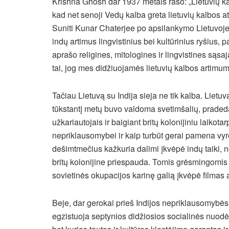
Krishna Ghosh dar 1937 metais rašo: „Lietuvių ka
kad net senoji Vedų kalba greta lietuvių kalbos 
Suniti Kunar Chaterjee po apsilankymo Lietuvoje i
indų artimus lingvistinius bei kultūrinius ryšius,
aprašo religines, mitologines ir lingvistines sąsaj
tai, jog mes didžiuojamės lietuvių kalbos artimumu
Tačiau Lietuvą su Indija sieja ne tik kalba. Lie
tūkstantį metų buvo valdoma svetimšalių, praded
užkariautojais ir baigiant britų kolonijiniu laikotarp
nepriklausomybei ir kaip turbūt gerai pamena vyre
dešimtmečius kažkuria dalimi įkvėpė indų taiki, 
britų kolonijine priespauda. Tomis grėsmingomis 
sovietinės okupacijos karinę galią įkvėpė filma
Beje, dar gerokai prieš Indijos nepriklausomyb
egzistuoja septynios didžiosios socialinės nuodė