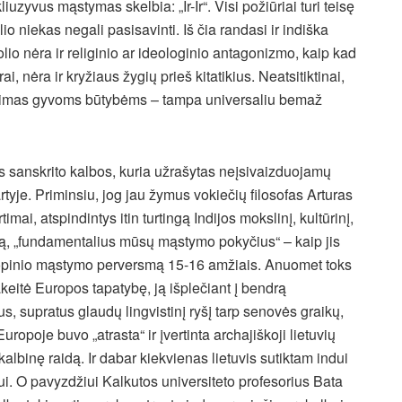
iuzyvus mąstymas skelbia: „Ir-Ir“. Visi požiūriai turi teisę
lio niekas negali pasisavinti. Iš čia randasi ir indiška
io nėra ir religinio ar ideologinio antagonizmo, kaip kad
i, nėra ir kryžiaus žygių prieš kitatikius. Neatsitiktinai,
imas gyvoms būtybėms – tampa universaliu bemaž
os sanskrito kalbos, kuria užrašytas neįsivaizduojamų
tyje. Priminsiu, jog jau žymus vokiečių filosofas Arturas
ai, atspindintys itin turtingą Indijos mokslinį, kultūrinį,
ą, „fundamentalius mūsų mąstymo pokyčius“ – kaip jis
uropinio mąstymo perversmą 15-16 amžiais. Anuomet toks
keitė Europos tapatybę, ją išplečiant į bendrą
, supratus glaudų lingvistinį ryšį tarp senovės graikų,
ropoje buvo „atrasta“ ir įvertinta archajiškoji lietuvių
kalbinę raidą. Ir dabar kiekvienas lietuvis sutiktam indui
ui. O pavyzdžiui Kalkutos universiteto profesorius Bata