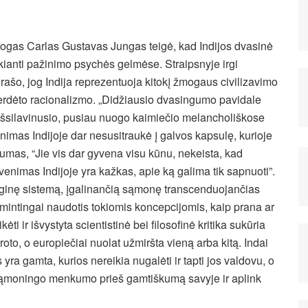
logas Carlas Gustavas Jungas teigė, kad Indijos dvasinė
ekianti pažinimo psychės gelmėse. Straipsnyje irgi
rašo, jog Indija reprezentuoja kitokį žmogaus civilizavimo
erdėto racionalizmo. „Didžiausio dvasingumo pavidale
išsilavinusio, pusiau nuogo kaimiečio melancholiškose
nimas Indijoje dar nesusitraukė į galvos kapsulę, kurioje
mas, “Jie vis dar gyvena visu kūnu, nekeista, kad
yvenimas Indijoje yra kažkas, apie ką galima tik sapnuoti”.
ologinę sistemą, įgalinančią sąmonę transcenduojančias
šmintingai naudotis tokiomis koncepcijomis, kaip prana ar
ėti ir išvystyta scientistinė bei filosofinė kritika sukūria
roto, o europiečiai nuolat užmiršta vieną arba kitą. Indai
ys yra gamta, kurios nereikia nugalėti ir tapti jos valdovu, o
a sąmoningo menkumo prieš gamtiškumą savyje ir aplink