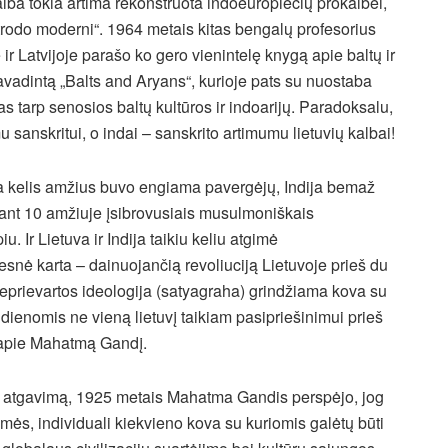
lba tokia artima rekonstruota indoeuropiečių prokalbei,
atrodo moderni“. 1964 metais kitas bengalų profesorius
r Latvijoje parašo ko gero vienintelę knygą apie baltų ir
 pavadintą „Balts and Aryans“, kurioje pats su nuostaba
as tarp senosios baltų kultūros ir indoarijų. Paradoksalu,
 sanskritui, o indai – sanskrito artimumu lietuvių kalbai!
tuva kelis amžius buvo engiama pavergėjų, Indija bemaž
ant 10 amžiuje įsibrovusiais musulmoniškais
iu. Ir Lietuva ir Indija taikiu keliu atgimė
snė karta – dainuojančią revoliuciją Lietuvoje prieš du
neprievartos ideologija (satyagraha) grindžiama kova su
dienomis ne vieną lietuvį taikiam pasipriešinimui prieš
s apie Mahatmą Gandį.
ės atgavimą, 1925 metais Mahatma Gandis perspėjo, jog
mės, individuali kiekvieno kova su kuriomis galėtų būti