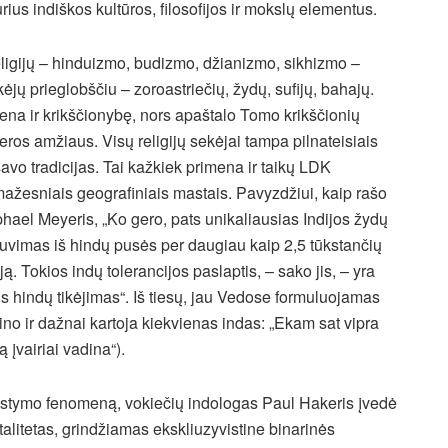
rius indiškos kultūros, filosofijos ir mokslų elementus.
 religijų – hinduizmo, budizmo, džianizmo, sikhizmo –
ekėjų prieglobščiu – zoroastriečių, žydų, sufijų, bahajų.
gabena ir krikščionybę, nors apaštalo Tomo krikščionių
os amžiaus. Visų religijų sekėjai tampa pilnateisiais
 savo tradicijas. Tai kažkiek primena ir taikų LDK
ai mažesniais geografiniais mastais. Pavyzdžiui, kaip rašo
ael Meyeris, „Ko gero, pats unikaliausias Indijos žydų
ebuvimas iš hindų pusės per daugiau kaip 2,5 tūkstančių
. Tokios indų tolerancijos paslaptis, – sako jis, – yra
ntis hindų tikėjimas“. Iš tiesų, jau Vedose formuluojamas
 žino ir dažnai kartoja kiekvienas indas: „Ekam sat vipra
 įvairiai vadina“).
stymo fenomeną, vokiečių indologas Paul Hakeris įvedė
alitetas, grindžiamas ekskliuzyvistine binarinės