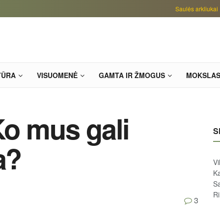
Saulės arkliukai
TŪRA
VISUOMENĖ
GAMTA IR ŽMOGUS
MOKSLA
Ko mus gali
S
a?
Vi
Ka
Sa
R
3