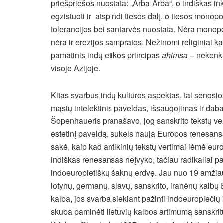
priešpriešos nuostata: „Arba-Arba“, o indiškas inkl
egzistuoti ir atspindi tiesos dalį, o tiesos monopo
tolerancijos bei santarvės nuostata. Nėra monopol
nėra ir erezijos sampratos. Nežinomi religiniai kara
pamatinis indų etikos principas
ahimsa
– nekenk
visoje Azijoje.
Kitas svarbus indų kultūros aspektas, tai senosi
mąstų intelektinis paveldas, išsaugojimas ir dabar
Šopenhaueris pranašavo, jog sanskrito tekstų vertim
estetinį paveldą, sukels naują Europos renesans
sakė, kaip kad antikinių tekstų vertimai lėmė e
indiškas renesansas neįvyko, tačiau radikaliai pa
indoeuropietiškų šaknų erdvę. Jau nuo 19 amžiaus
lotynų, germanų, slavų, sanskrito, iranėnų kalbų Eu
kalba, jos svarba siekiant pažinti indoeuropiečių 
skuba paminėti lietuvių kalbos artimumą sanskrit