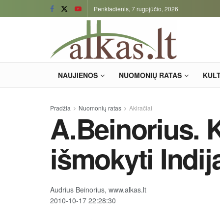
Penktadienis, 7 rugpjūčio, 2026
NAUJIENOS
NUOMONIŲ RATAS
KUL
Pradžia
Nuomonių ratas
Akiračiai
A.Beinorius. 
išmokyti Indij
Audrius Beinorius, www.alkas.lt
2010-10-17 22:28:30