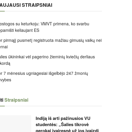
AUJAUSI STRAIPSNIAI
ostogos su keturkoju: VMVT primena, ko svarbu
pamišti keliaujant ES
r pirmąjį pusmetį registruota mažiau gimusių vaikų nei
rnai
lies ūkininkai vėl pagerino žieminių kviečių derliaus
kordą
r 7 mėnesius ugniagesiai išgelbėjo 247 žmonių
yvybes
ti
Straipsniai
Indiją iš arti pažinusios VU
studentės: „Šalies tikrovė
gerokai įvairesnė už jos įvaizdį