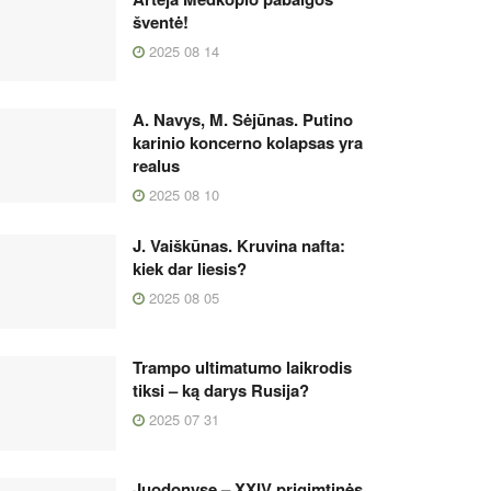
šventė!
2025 08 14
A. Navys, M. Sėjūnas. Putino
karinio koncerno kolapsas yra
realus
2025 08 10
J. Vaiškūnas. Kruvina nafta:
kiek dar liesis?
2025 08 05
Trampo ultimatumo laikrodis
tiksi – ką darys Rusija?
2025 07 31
Juodonyse – XXIV prigimtinės