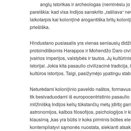
anglų istorikas ir archeologas (neminėsiu jo
pareiškia: kad visa Indijos sanskrito „rašliava“ ne
laikotarpis kai kolonijinė arogantiška britų koloniji
priešiška.
Hindustano pusiasalis yra vienas seniausių didži
protoindiškomis Harappos ir Mohendžo Daro civili
įvairios imperijos, valstybės ir tautos. Jų kultūri
istorijai. Jokia kita pasaulio civilizacinė tradicija
kultūros istorijos. Taigi, pasižymėjo ypatingu sta
Neturėdami kolonijinio paveldo naštos, formavusi
tik besivaduodami iš europocentristinio pasauli
milžinišką Indijos kelių tūkstančių metų įdirbį g
astronomijos, kalbos filosofijos, psichologijos ir k
klausimą „kas yra būtis ir koks pirminis būties e
kontempliatyvi sąmonės nuostata, siekianti atsaky