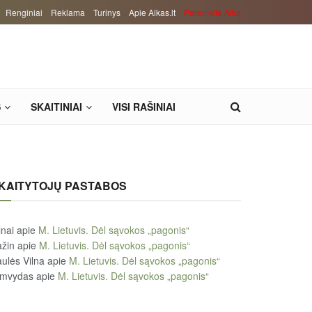
Renginiai
Reklama
Turinys
Apie Alkas.lt
Paremkite Alką
S
SKAITINIAI
VISI RAŠINIAI
KAITYTOJŲ PASTABOS
lnai
apie
M. Lietuvis. Dėl sąvokos „pagonis“
žin
apie
M. Lietuvis. Dėl sąvokos „pagonis“
ulės Vilna
apie
M. Lietuvis. Dėl sąvokos „pagonis“
imvydas
apie
M. Lietuvis. Dėl sąvokos „pagonis“