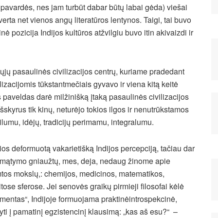
 pavardės, nes jam turbūt dabar būtų labai gėda) viešai
verta net vienos angų literatūros lentynos. Taigi, tai buvo
nė pozicija Indijos kultūros atžvilgiu buvo itin akivaizdi ir
ųjų pasaulinės civilizacijos centrų, kuriame pradedant
zacijomis tūkstantmečiais gyvavo ir viena kitą keitė
nis paveldas darė milžinišką įtaką pasaulinės civilizacijos
, išskyrus tik kinų, neturėjo tokios ilgos ir nenutrūkstamos
bilumu, idėjų, tradicijų perimamu, integralumu.
os deformuotą vakarietišką Indijos percepciją, tačiau dar
o mątymo gniaužtų, mes, deja, nedaug žinome apie
amtos mokslų,: chemijos, medicinos, matematikos,
itose sferose. Jei senovės graikų pirmieji filosofai kėlė
lementas“, Indijoje formuojama praktinėintrospekcinė,
ti į pamatinį egzistencinį klausimą: „kas aš esu?“ –