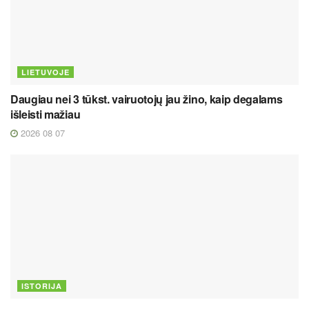
LIETUVOJE
Daugiau nei 3 tūkst. vairuotojų jau žino, kaip degalams
išleisti mažiau
2026 08 07
ISTORIJA