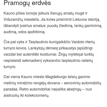
Pramogų erdvės
Kauno pilies lomoje įsikurs Senųjų amatų mugė ir
Viduramžių miestelis. Jis kvies prisiminti Lietuvos istoriją,
išbandyti įvairius amatus: puodų žiedimą, lankų gaminimą,
audimą, odos apdirbimą.
Čia pat vyks ir Tarptautinio kunigaikščio Vaidoto riterių
turnyro kovos. Lankytojų dėmesį prikaustys įspūdingi
vaizdai bei autentiški kostiumai. Žirgų mylėtojai turėtų
nepraleisti sekmadienį vyksiančio tarptautinio raitelių
turnyro.
Dar viena Kauno miesto Magdeburgo teisių gavimo
metinių minėjimo rengėjų dovana – senovinių automobilių
paradas. Retro automobiliai nepaliks abejingų – nuo
aistruolių iki kolekcionierių.