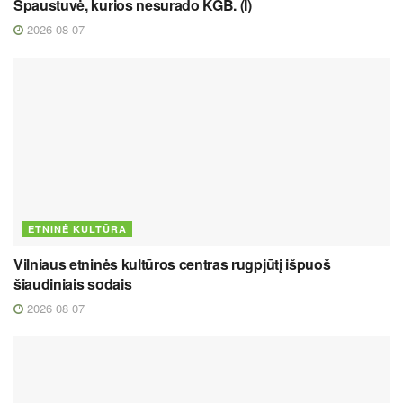
Spaustuvė, kurios nesurado KGB. (I)
2026 08 07
ETNINĖ KULTŪRA
Vilniaus etninės kultūros centras rugpjūtį išpuoš
šiaudiniais sodais
2026 08 07