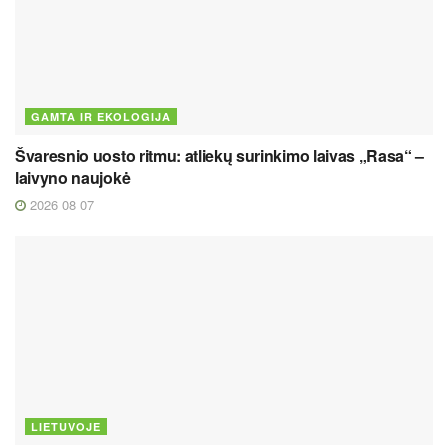
GAMTA IR EKOLOGIJA
Švaresnio uosto ritmu: atliekų surinkimo laivas „Rasa“ –
laivyno naujokė
2026 08 07
LIETUVOJE