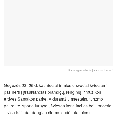
Kauno gimtadienis | kaunas.lt nuotr.
Gegužės 23–25 d. kauniečiai ir miesto svečiai kviečiami
pasinerti į įtraukiančias pramogų, renginių ir muzikos
erdves Santakos parke. Viduramžių miestelis, turizmo
pakrantė, sporto turnyrai, šviesos instaliacijos bei koncertai
– visa tai ir dar daugiau šiemet sudėliota miesto