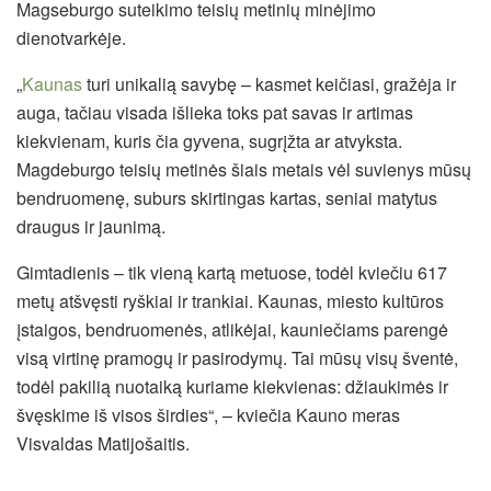
Magseburgo suteikimo teisių metinių minėjimo
dienotvarkėje.
„
Kaunas
turi unikalią savybę – kasmet keičiasi, gražėja ir
auga, tačiau visada išlieka toks pat savas ir artimas
kiekvienam, kuris čia gyvena, sugrįžta ar atvyksta.
Magdeburgo teisių metinės šiais metais vėl suvienys mūsų
bendruomenę, suburs skirtingas kartas, seniai matytus
draugus ir jaunimą.
Gimtadienis – tik vieną kartą metuose, todėl kviečiu 617
metų atšvęsti ryškiai ir trankiai. Kaunas, miesto kultūros
įstaigos, bendruomenės, atlikėjai, kauniečiams parengė
visą virtinę pramogų ir pasirodymų. Tai mūsų visų šventė,
todėl pakilią nuotaiką kuriame kiekvienas: džiaukimės ir
švęskime iš visos širdies“, – kviečia Kauno meras
Visvaldas Matijošaitis.