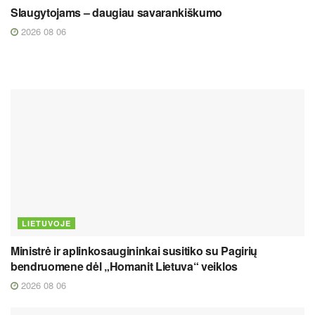
Slaugytojams – daugiau savarankiškumo
2026 08 06
LIETUVOJE
Ministrė ir aplinkosaugininkai susitiko su Pagirių
bendruomene dėl „Homanit Lietuva“ veiklos
2026 08 06