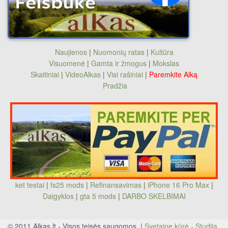
Naujienos
|
Nuomonių ratas
|
Kultūra
Visuomenė
|
Gamta ir žmogus
|
Mokslas
Skaitiniai
|
VideoAlkas
|
Visi rašiniai
|
Paremkite Alką
Pradžia
ket testai
|
fs25 mods
|
Refinansavimas
|
iPhone 16 Pro Max
|
Daigyklos
|
gta 5 mods
|
DARBO SKELBIMAI
© 2011 Alkas.lt - Visos teisės saugomos. |
Svetainę kūrė - Studija