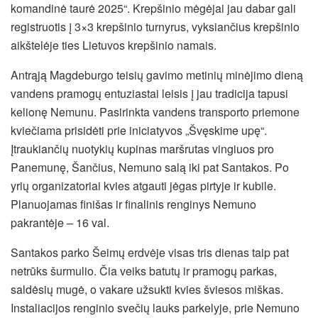
komandinė taurė 2025“. Krepšinio mėgėjai jau dabar gali
registruotis į 3×3 krepšinio turnyrus, vyksiančius krepšinio
aikštelėje ties Lietuvos krepšinio namais.
Antrąją Magdeburgo teisių gavimo metinių minėjimo dieną
vandens pramogų entuziastai leisis į jau tradicija tapusi
kelionę Nemunu. Pasirinkta vandens transporto priemone
kviečiama prisidėti prie iniciatyvos „Švęskime upę“.
Įtraukiančių nuotykių kupinas maršrutas vingiuos pro
Panemunę, Šančius, Nemuno salą iki pat Santakos. Po
yrių organizatoriai kvies atgauti jėgas pirtyje ir kubile.
Planuojamas finišas ir finalinis renginys Nemuno
pakrantėje – 16 val.
Santakos parko Šeimų erdvėje visas tris dienas taip pat
netrūks šurmulio. Čia veiks batutų ir pramogų parkas,
saldėsių mugė, o vakare užsukti kvies šviesos miškas.
Instaliacijos renginio svečių lauks parkelyje, prie Nemuno