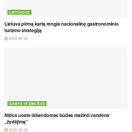
LIETUVOJE
Lietuva pirmą kartą rengia nacionalinę gastronominio
turizmo strategiją
2026 08 06
GAMTA IR ŽMOGUS
Nidos uoste išbandomas būdas mažinti vandens
„žydėjimą“
2026 08 06