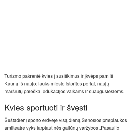
Turizmo pakrantė kvies į susitikimus ir įkvėps pamilti
Kauną iš naujo: lauks miesto istorijos perlai, naujų
maršrutų paieška, edukacijos vaikams ir suaugusiesiems.
Kvies sportuoti ir švęsti
Šeštadienį sporto erdvėje visą dieną Senosios prieplaukos
amfiteatre vyks tarptautinės galiūnų varžybos „Pasaulio