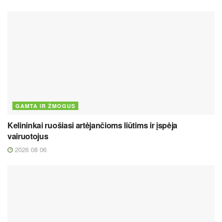
GAMTA IR ŽMOGUS
Kelininkai ruošiasi artėjančioms liūtims ir įspėja
vairuotojus
2026 08 06