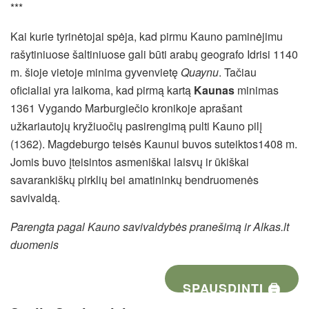
***
Kai kurie tyrinėtojai spėja, kad pirmu Kauno paminėjimu
rašytiniuose šaltiniuose gali būti arabų geografo Idrisi 1140
m. šioje vietoje minima gyvenvietę
Quaynu
. Tačiau
oficialiai yra laikoma, kad p
irmą kartą
Kaunas
minimas
1361 Vygando Marburgiečio kronikoje aprašant
užkariautojų kryžiuočių pasirengimą pulti Kauno pilį
(1362). Magdeburgo teisės Kaunui buvos suteiktos1408 m.
Jomis buvo įteisintos asmeniškai laisvų ir ūkiškai
savarankiškų pirklių bei amatininkų bendruomenės
savivaldą.
Parengta pagal Kauno savivaldybės pranešimą ir Alkas.lt
duomenis
SPAUSDINTI 🖨