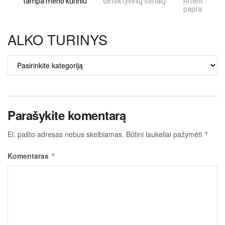
tampa meno kūriniu
detektyvinių serialų
Riteris" – kai
paprastumas
ALKO TURINYS
ALKO
TURINYS
Parašykite komentarą
El. pašto adresas nebus skelbiamas.
Būtini laukeliai pažymėti
*
Komentaras
*