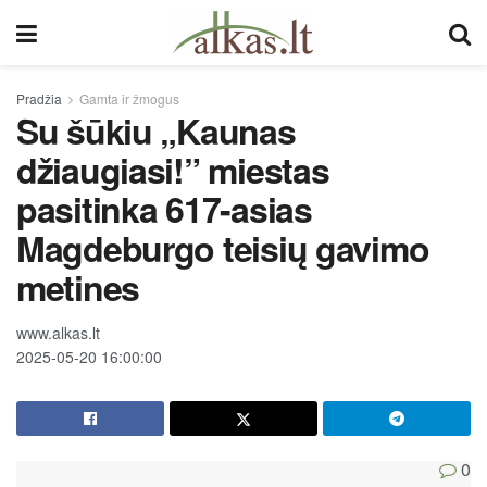
Pradžia
Gamta ir žmogus
Su šūkiu „Kaunas
džiaugiasi!” miestas
pasitinka 617-asias
Magdeburgo teisių gavimo
metines
www.alkas.lt
2025-05-20 16:00:00
0