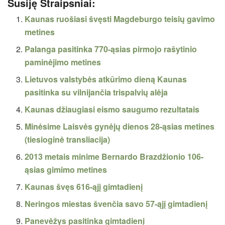
Susiję Straipsniai:
Kaunas ruošiasi švęsti Magdeburgo teisių gavimo
metines
Palanga pasitinka 770-ąsias pirmojo rašytinio
paminėjimo metines
Lietuvos valstybės atkūrimo dieną Kaunas
pasitinka su vilnijančia trispalvių alėja
Kaunas džiaugiasi eismo saugumo rezultatais
Minėsime Laisvės gynėjų dienos 28-ąsias metines
(tiesioginė transliacija)
2013 metais minime Bernardo Brazdžionio 106-
ąsias gimimo metines
Kaunas švęs 616-ąjį gimtadienį
Neringos miestas švenčia savo 57-ąjį gimtadienį
Panevėžys pasitinka gimtadienį