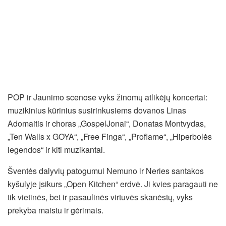
POP ir Jaunimo scenose vyks žinomų atlikėjų koncertai:
muzikinius kūrinius susirinkusiems dovanos Linas
Adomaitis ir choras „GospelJonai“, Donatas Montvydas,
„Ten Walls x GOYA“, „Free Finga“, „Proflame“, „Hiperbolės
legendos“ ir kiti muzikantai.
Šventės dalyvių patogumui Nemuno ir Neries santakos
kyšulyje įsikurs „Open Kitchen“ erdvė. Ji kvies paragauti ne
tik vietinės, bet ir pasaulinės virtuvės skanėstų, vyks
prekyba maistu ir gėrimais.