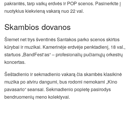
pakrantės, tarp vaikų erdvės ir POP scenos. Pasinerkite į
nuotykius kiekvieną vakarą nuo 22 val.
Skambios dovanos
Šiemet net trys šventinės Santakos parko scenos skirtos
kūrybai ir muzikai. Kamerinėje erdvėje penktadienį, 18 val.,
startuos „BandFest‘as“ – profesionalių pučiamųjų orkestrų
koncertas.
Šeštadienio ir sekmadienio vakarą čia skambės klasikinė
muzika po atviru dangumi, bus rodomi nemokami „Kino
pavasario“ seansai. Sekmadienio popietę pasirodys
bendruomenių meno kolektyvai.