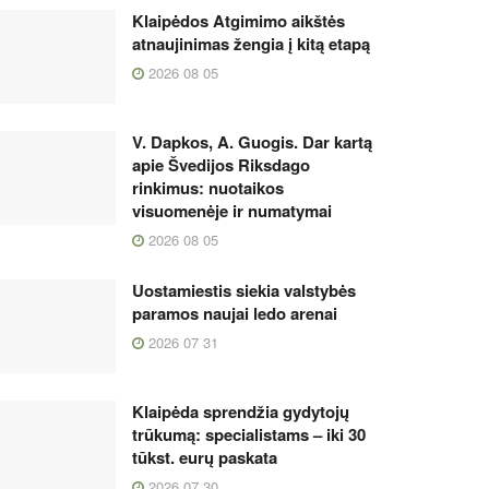
Klaipėdos Atgimimo aikštės
atnaujinimas žengia į kitą etapą
2026 08 05
V. Dapkos, A. Guogis. Dar kartą
apie Švedijos Riksdago
rinkimus: nuotaikos
visuomenėje ir numatymai
2026 08 05
Uostamiestis siekia valstybės
paramos naujai ledo arenai
2026 07 31
Klaipėda sprendžia gydytojų
trūkumą: specialistams – iki 30
tūkst. eurų paskata
2026 07 30