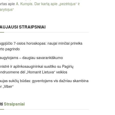
rtas
apie
A. Kumpis. Dar kartą apie „pezėtojus“ ir
arytojus“
AUJAUSI STRAIPSNIAI
gpjūčio 7-osios horoskopas: naujai minčiai prireiks
irto pagrindo
augytojams – daugiau savarankiškumo
nistrė ir aplinkosaugininkai susitiko su Pagirių
ndruomene dėl „Homanit Lietuva“ veiklos
ujas sukčių būdas: gyventojams vis dažniau skambina
r „Viber“
ti
Straipsniai