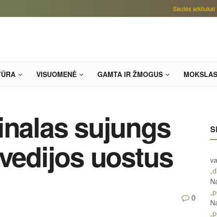
Saulės arkliukai
TŪRA
VISUOMENĖ
GAMTA IR ŽMOGUS
MOKSLA
inalas sujungs
S
Švedijos uostus
va
„d
Na
„p
0
Na
„p