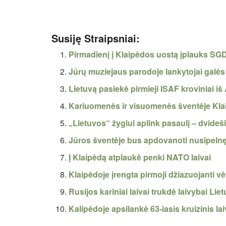
Susiję Straipsniai:
Pirmadienį į Klaipėdos uostą įplauks SG
Jūrų muziejaus parodoje lankytojai galės p
Lietuvą pasiekė pirmieji ISAF kroviniai i
Kariuomenės ir visuomenės šventėje Klaip
„Lietuvos“ žygiui aplink pasaulį – dvide
Jūros šventėje bus apdovanoti nusipelnę 
Į Klaipėdą atplaukė penki NATO laivai
Klaipėdoje įrengta pirmoji džiazuojanti v
Rusijos kariniai laivai trukdė laivybai Li
Kalipėdoje apsilankė 63-iasis kruizinis la