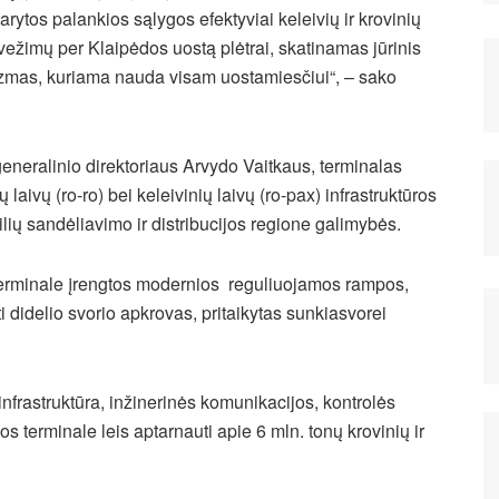
arytos palankios sąlygos efektyviai keleivių ir krovinių
vežimų per Klaipėdos uostą plėtrai, skatinamas jūrinis
izmas, kuriama nauda visam uostamiesčiui“, – sako
generalinio direktoriaus Arvydo Vaitkaus, terminalas
 laivų (ro-ro) bei keleivinių laivų (ro-pax) infrastruktūros
ių sandėliavimo ir distribucijos regione galimybės.
. Terminale įrengtos modernios reguliuojamos rampos,
yti didelio svorio apkrovas, pritaikytas sunkiasvorei
 infrastruktūra, inžinerinės komunikacijos, kontrolės
os terminale leis aptarnauti apie 6 mln. tonų krovinių ir