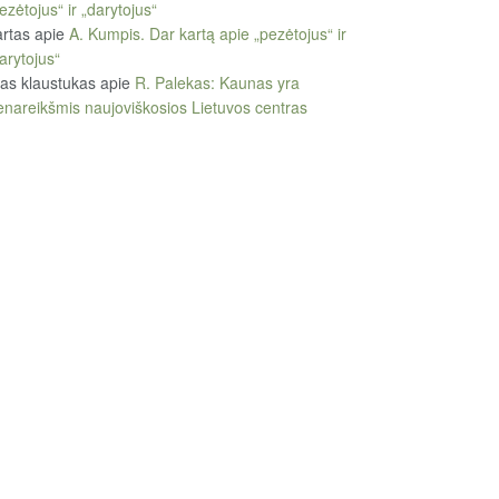
ezėtojus“ ir „darytojus“
rtas
apie
A. Kumpis. Dar kartą apie „pezėtojus“ ir
arytojus“
tas klaustukas
apie
R. Palekas: Kaunas yra
enareikšmis naujoviškosios Lietuvos centras