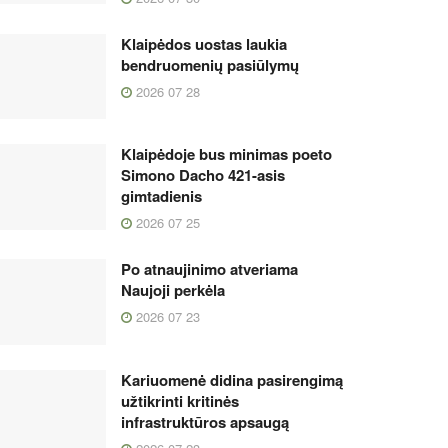
Klaipėdos uostas laukia
bendruomenių pasiūlymų
2026 07 28
Klaipėdoje bus minimas poeto
Simono Dacho 421-asis
gimtadienis
2026 07 25
Po atnaujinimo atveriama
Naujoji perkėla
2026 07 23
Kariuomenė didina pasirengimą
užtikrinti kritinės
infrastruktūros apsaugą