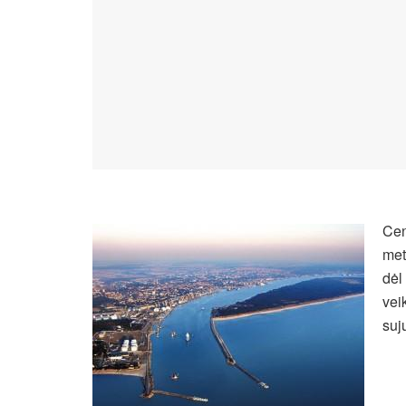
Cen
met
dėl
veik
suj