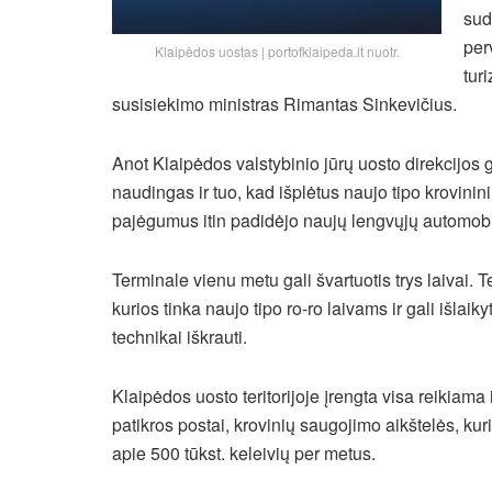
sud
per
Klaipėdos uostas | portofklaipeda.lt nuotr.
tur
susisiekimo ministras Rimantas Sinkevičius.
Anot Klaipėdos valstybinio jūrų uosto direkcijos 
naudingas ir tuo, kad išplėtus naujo tipo krovininių
pajėgumus itin padidėjo naujų lengvųjų automobil
Terminale vienu metu gali švartuotis trys laivai
kurios tinka naujo tipo ro-ro laivams ir gali išlaik
technikai iškrauti.
Klaipėdos uosto teritorijoje įrengta visa reikiama
patikros postai, krovinių saugojimo aikštelės, kuri
apie 500 tūkst. keleivių per metus.