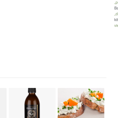
„p
Ba
„d
ki
vi