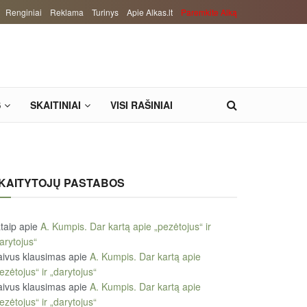
Renginiai
Reklama
Turinys
Apie Alkas.lt
Paremkite Alką
S
SKAITINIAI
VISI RAŠINIAI
KAITYTOJŲ PASTABOS
taip
apie
A. Kumpis. Dar kartą apie „pezėtojus“ ir
arytojus“
ivus klausimas
apie
A. Kumpis. Dar kartą apie
ezėtojus“ ir „darytojus“
ivus klausimas
apie
A. Kumpis. Dar kartą apie
ezėtojus“ ir „darytojus“