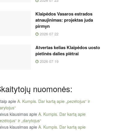
2026 07 23
Klaipėdos Vasaros estrados
atnaujinimas: projektas juda
pirmyn
2026 07 22
Atvertas kelias Klaipėdos uosto
pietinės dalies plėtrai
2026 07 19
kaitytojų nuomonės:
taip
apie
A. Kumpis. Dar kartą apie „pezėtojus“ ir
arytojus“
ivus klausimas
apie
A. Kumpis. Dar kartą apie
ezėtojus“ ir „darytojus“
ivus klausimas
apie
A. Kumpis. Dar kartą apie