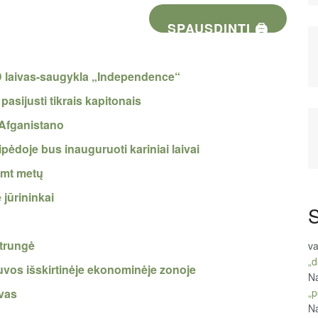
SPAUSDINTI 🖨
D laivas-saugykla „Independence“
asijusti tikrais kapitonais
š Afganistano
ėdoje bus inauguruoti kariniai laivai
šimt metų
jūrininkai
S
ėtrungė
va
„d
etuvos išskirtinėje ekonominėje zonoje
Na
ivas
„p
Na