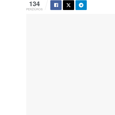
134
PERŽIŪROS