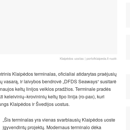
Klaipėdos uostas | portofklaipeda.lt nuotr.
trinis Klaipėdos terminalas, oficialiai atidarytas praėjusių
ų vasarą, ir laivybos bendrovė „DFDS Seaways“ susitarė
 naujos keltų linijos veiklos pradžios. Terminale pradės
ti keleivinių–krovininių keltų tipo linija (ro-pax), kuri
ungs Klaipėdos ir Švedijos uostus.
„Šis terminalas yra vienas svarbiausių Klaipėdos uoste
įgyvendintų projektų. Modernaus terminalo dėka