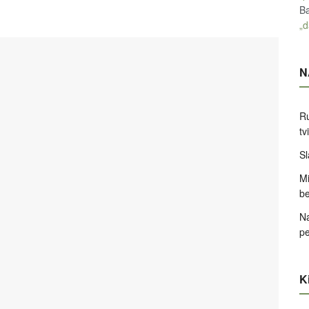
Ba
„d
N
Ru
tv
Sl
Mi
be
Na
pe
Ki