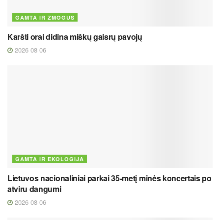
GAMTA IR ŽMOGUS
Karšti orai didina miškų gaisrų pavojų
2026 08 06
GAMTA IR EKOLOGIJA
Lietuvos nacionaliniai parkai 35-metį minės koncertais po
atviru dangumi
2026 08 06