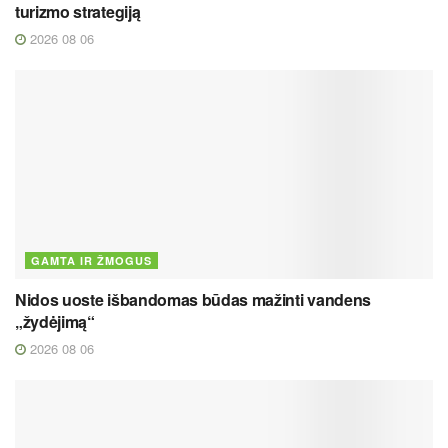
turizmo strategiją
2026 08 06
GAMTA IR ŽMOGUS
Nidos uoste išbandomas būdas mažinti vandens
„žydėjimą“
2026 08 06