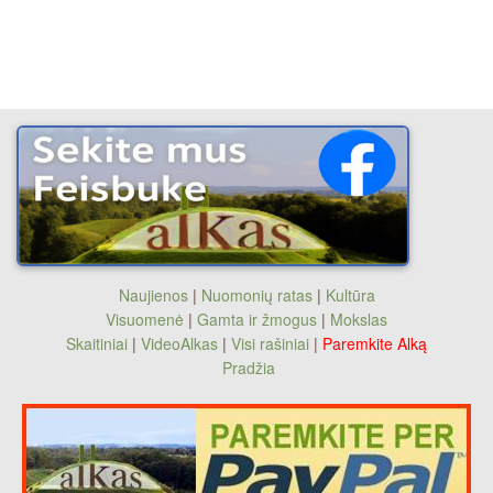
Naujienos
|
Nuomonių ratas
|
Kultūra
Visuomenė
|
Gamta ir žmogus
|
Mokslas
Skaitiniai
|
VideoAlkas
|
Visi rašiniai
|
Paremkite Alką
Pradžia