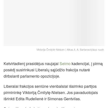
Viktorija Čmilytė-Nielsen | Alkas.lt, A. Sartanaviciaus nuotr.
Ketvirtadienį prasidėjus naujajai
Seimo
kadencijai, į pirmą
posėdį susirinkusi Liberalų sąjūdžio frakcija nutarė
dirbsianti parlamento opozicijoje.
Liberalai frakcijos seniūne vienbalsiai išsirinko partijos
pirmininkę Viktoriją Čmilytę-Nielsen. Jos pavaduotojais
išrinkti Edita Rudelienė ir Simonas Gentvilas.