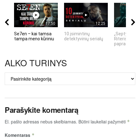
17:50
12:25
Se7en – kai tamsa
10 įsimintinų
„Septynių Ka
tampa meno kūriniu
detektyvinių serialų
Riteris" – kai
paprastumas
ALKO TURINYS
ALKO
TURINYS
Parašykite komentarą
El. pašto adresas nebus skelbiamas.
Būtini laukeliai pažymėti
*
Komentaras
*