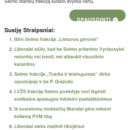
Seimo liberalų frakciją sudaro dvylika narių.
SPAUSDINTI 🖨
Susiję Straipsniai:
Iširo Seimo frakcija „Lietuvos gerovei“
Liberalai siūlo, kad be Seimo pritarimo Vyriausybė
neturėtų nei įvesti, nei atšaukti visuotinio
karantino
Seimo frakcija „Tvarka ir teisingumas“ dirbs
opozicijoje ir be P. Gražulio
LVŽS frakcija Seimo posėdyje nori išgirsti
sveikatos apsaugos ministro pasiaiškinimus
Iš svarstomų mokesčių liberalai gins nebent
keliamą PVM ribą
Liberalai sieks mažinti ribojimus