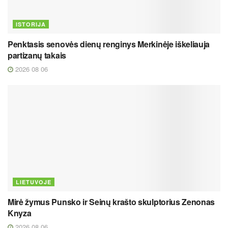
ISTORIJA
Penktasis senovės dienų renginys Merkinėje iškeliauja
partizanų takais
2026 08 06
LIETUVOJE
Mirė žymus Punsko ir Seinų krašto skulptorius Zenonas
Knyza
2026 08 06