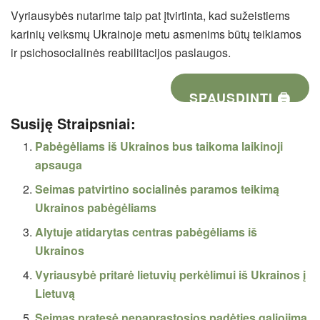
Vyriausybės nutarime taip pat įtvirtinta, kad sužeistiems
karinių veiksmų Ukrainoje metu asmenims būtų teikiamos
ir psichosocialinės reabilitacijos paslaugos.
SPAUSDINTI 🖨
Susiję Straipsniai:
Pabėgėliams iš Ukrainos bus taikoma laikinoji
apsauga
Seimas patvirtino socialinės paramos teikimą
Ukrainos pabėgėliams
Alytuje atidarytas centras pabėgėliams iš
Ukrainos
Vyriausybė pritarė lietuvių perkėlimui iš Ukrainos į
Lietuvą
Seimas pratęsė nepaprastosios padėties galiojimą