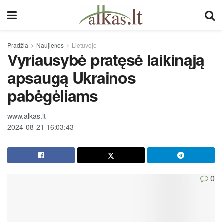
Pradžia
Naujienos
Lietuvoje
Vyriausybė pratęsė laikinąją
apsaugą Ukrainos
pabėgėliams
www.alkas.lt
2024-08-21 16:03:43
0