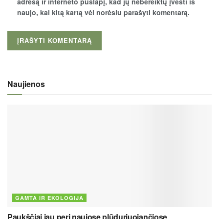
adresą ir interneto puslapį, kad jų nebereiktų įvesti iš
naujo, kai kitą kartą vėl norėsiu parašyti komentarą.
Naujienos
GAMTA IR EKOLOGIJA
Paukščiai jau peri naujose plūduriuojančiose