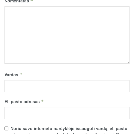
Komentaras
*
Vardas
*
El. pašto adresas
*
Noriu savo interneto naršyklėje išsaugoti vardą, el. pašto