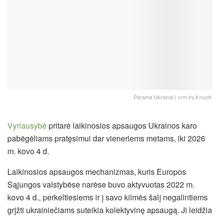
Parama Ukrainai | vrm.lrv.lt nuotr.
Vyriausybė
pritarė laikinosios apsaugos Ukrainos karo
pabėgėliams pratęsimui dar vieneriems metams, iki 2026
m. kovo 4 d.
Laikinosios apsaugos mechanizmas, kuris Europos
Sąjungos valstybėse narėse buvo aktyvuotas 2022 m.
kovo 4 d., perkeltiesiems ir į savo kilmės šalį negalintiems
grįžti ukrainiečiams suteikia kolektyvinę apsaugą. Ji leidžia