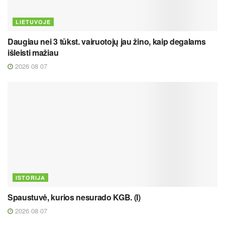
LIETUVOJE
Daugiau nei 3 tūkst. vairuotojų jau žino, kaip degalams
išleisti mažiau
2026 08 07
ISTORIJA
Spaustuvė, kurios nesurado KGB. (I)
2026 08 07