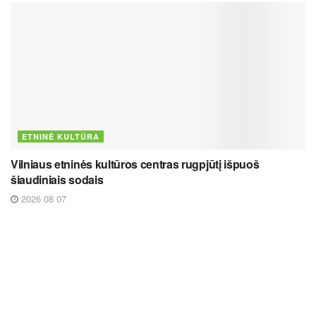
ETNINĖ KULTŪRA
Vilniaus etninės kultūros centras rugpjūtį išpuoš
šiaudiniais sodais
2026 08 07