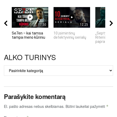
17:50
12:25
Se7en – kai tamsa
10 įsimintinų
„Septynių Ka
tampa meno kūriniu
detektyvinių serialų
Riteris" – kai
paprastumas
ALKO TURINYS
ALKO
TURINYS
Parašykite komentarą
El. pašto adresas nebus skelbiamas.
Būtini laukeliai pažymėti
*