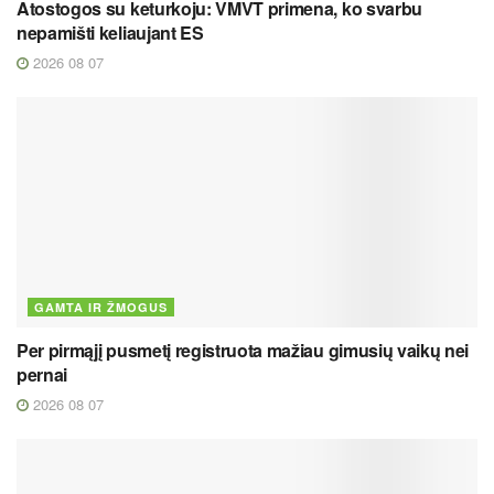
Atostogos su keturkoju: VMVT primena, ko svarbu
nepamišti keliaujant ES
2026 08 07
GAMTA IR ŽMOGUS
Per pirmąjį pusmetį registruota mažiau gimusių vaikų nei
pernai
2026 08 07