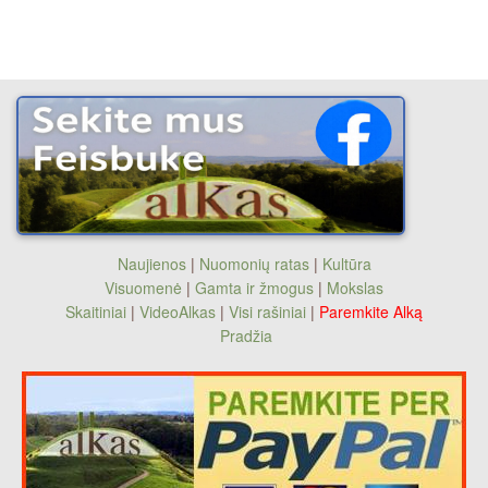
Naujienos
|
Nuomonių ratas
|
Kultūra
Visuomenė
|
Gamta ir žmogus
|
Mokslas
Skaitiniai
|
VideoAlkas
|
Visi rašiniai
|
Paremkite Alką
Pradžia