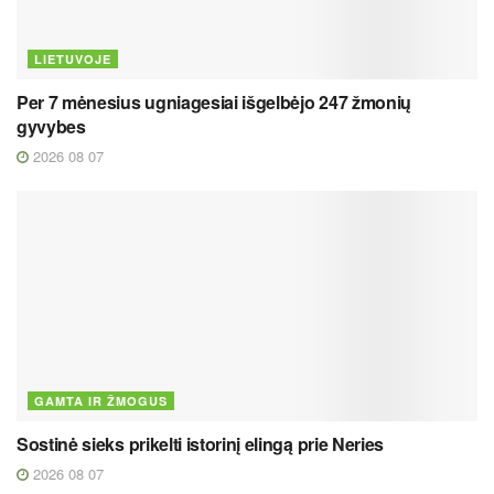
LIETUVOJE
Per 7 mėnesius ugniagesiai išgelbėjo 247 žmonių
gyvybes
2026 08 07
GAMTA IR ŽMOGUS
Sostinė sieks prikelti istorinį elingą prie Neries
2026 08 07