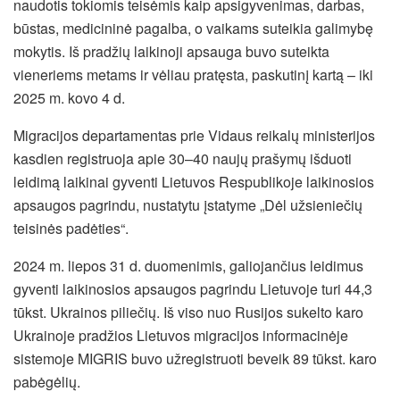
naudotis tokiomis teisėmis kaip apsigyvenimas, darbas,
būstas, medicininė pagalba, o vaikams suteikia galimybę
mokytis. Iš pradžių laikinoji apsauga buvo suteikta
vieneriems metams ir vėliau pratęsta, paskutinį kartą – iki
2025 m. kovo 4 d.
Migracijos departamentas prie Vidaus reikalų ministerijos
kasdien registruoja apie 30–40 naujų prašymų išduoti
leidimą laikinai gyventi Lietuvos Respublikoje laikinosios
apsaugos pagrindu, nustatytu įstatyme „Dėl užsieniečių
teisinės padėties“.
2024 m. liepos 31 d. duomenimis, galiojančius leidimus
gyventi laikinosios apsaugos pagrindu Lietuvoje turi 44,3
tūkst. Ukrainos piliečių. Iš viso nuo Rusijos sukelto karo
Ukrainoje pradžios Lietuvos migracijos informacinėje
sistemoje MIGRIS buvo užregistruoti beveik 89 tūkst. karo
pabėgėlių.