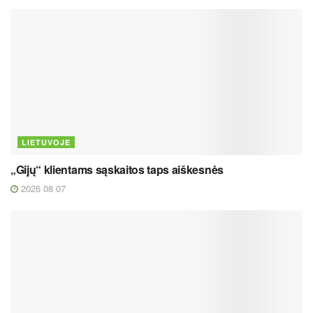
LIETUVOJE
„Gijų“ klientams sąskaitos taps aiškesnės
2026 08 07