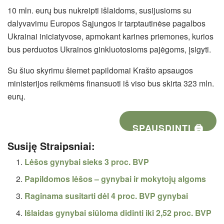
10 mln. eurų bus nukreipti išlaidoms, susijusioms su
dalyvavimu Europos Sąjungos ir tarptautinėse pagalbos
Ukrainai iniciatyvose, apmokant karines priemones, kurios
bus perduotos Ukrainos ginkluotosioms pajėgoms, įsigyti.
Su šiuo skyrimu šiemet papildomai Krašto apsaugos
ministerijos reikmėms finansuoti iš viso bus skirta 323 mln.
eurų.
SPAUSDINTI 🖨
Susiję Straipsniai:
Lėšos gynybai sieks 3 proc. BVP
Papildomos lėšos – gynybai ir mokytojų algoms
Raginama susitarti dėl 4 proc. BVP gynybai
Išlaidas gynybai siūloma didinti iki 2,52 proc. BVP