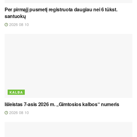
Per pirmąjį pusmetį registruota daugiau nei 6 tūkst.
santuokų
2026 08 10
KALBA
Išleistas 7-asis 2026 m. „Gimtosios kalbos“ numeris
2026 08 10