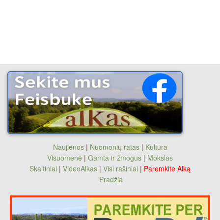
Naujienos
|
Nuomonių ratas
|
Kultūra
Visuomenė
|
Gamta ir žmogus
|
Mokslas
Skaitiniai
|
VideoAlkas
|
Visi rašiniai
|
Paremkite Alką
Pradžia