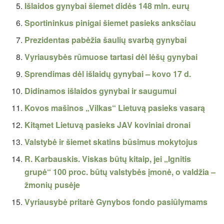
Išlaidos gynybai šiemet didės 148 mln. eurų
Sportininkus pinigai šiemet pasieks anksčiau
Prezidentas pabėžia šaulių svarbą gynybai
Vyriausybės rūmuose tartasi dėl lėšų gynybai
Sprendimas dėl išlaidų gynybai – kovo 17 d.
Didinamos išlaidos gynybai ir saugumui
Kovos mašinos „Vilkas“ Lietuvą pasieks vasarą
Kitąmet Lietuvą pasieks JAV koviniai dronai
Valstybė ir šiemet skatins būsimus mokytojus
R. Karbauskis. Viskas būtų kitaip, jei „Ignitis
grupė“ 100 proc. būtų valstybės įmonė, o valdžia –
žmonių pusėje
Vyriausybė pritarė Gynybos fondo pasiūlymams