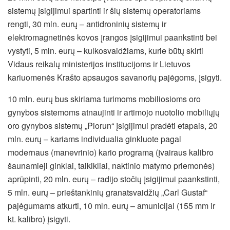
sistemų įsigijimui spartinti ir šių sistemų operatoriams
rengti, 30 mln. eurų – antidroninių sistemų ir
elektromagnetinės kovos įrangos įsigijimui paankstinti bei
vystyti, 5 mln. eurų – kulkosvaidžiams, kurie būtų skirti
Vidaus reikalų ministerijos institucijoms ir Lietuvos
kariuomenės Krašto apsaugos savanorių pajėgoms, įsigyti.
10 mln. eurų bus skiriama turimoms mobiliosioms oro
gynybos sistemoms atnaujinti ir artimojo nuotolio mobiliųjų
oro gynybos sistemų „Piorun“ įsigijimui pradėti etapais, 20
mln. eurų – kariams individualia ginkluote pagal
modernaus (manevrinio) kario programą (įvairaus kalibro
šaunamieji ginklai, taikikliai, naktinio matymo priemonės)
aprūpinti, 20 mln. eurų – radijo stočių įsigijimui paankstinti,
5 mln. eurų – prieštankinių granatsvaidžių „Carl Gustaf“
pajėgumams atkurti, 10 mln. eurų – amunicijai (155 mm ir
kt. kalibro) įsigyti.