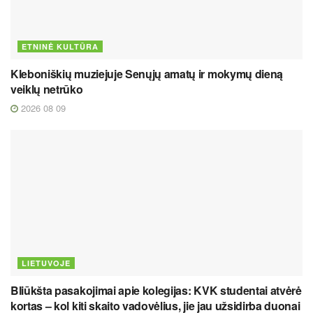
ETNINĖ KULTŪRA
Kleboniškių muziejuje Senųjų amatų ir mokymų dieną
veiklų netrūko
2026 08 09
LIETUVOJE
Bliūkšta pasakojimai apie kolegijas: KVK studentai atvėrė
kortas – kol kiti skaito vadovėlius, jie jau užsidirba duonai