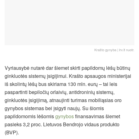
Krašto gynyba | lrv.lt nuotr.
Vyriausybė nutarė dar šiemet skirti papildomų lėšų būtinų
ginkluotės sistemų įsigijimui. Krašto apsaugos ministerijai
iš skolintų lėšų bus skiriama 130 mln. eurų – tai leis
paspartinti bepiločių orlaivių, antidroninių sistemų,
ginkluotės įsigijimą, atnaujinti turimas mobiliąsias oro
gynybos sistemas bei įsigyti naujų. Su šiomis
papildomomis lėšomis
gynybos
finansavimas šiemet
pasieks 3,2 proc. Lietuvos Bendrojo vidaus produkto
(BVP).