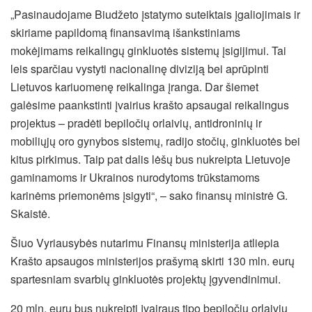
„Pasinaudojame Biudžeto įstatymo suteiktais įgaliojimais ir
skiriame papildomą finansavimą išankstiniams
mokėjimams reikalingų ginkluotės sistemų įsigijimui. Tai
leis sparčiau vystyti nacionalinę diviziją bei aprūpinti
Lietuvos kariuomenę reikalinga įranga. Dar šiemet
galėsime paankstinti įvairius krašto apsaugai reikalingus
projektus – pradėti bepiločių orlaivių, antidroninių ir
mobiliųjų oro gynybos sistemų, radijo stočių, ginkluotės bei
kitus pirkimus. Taip pat dalis lėšų bus nukreipta Lietuvoje
gaminamoms ir Ukrainos nurodytoms trūkstamoms
karinėms priemonėms įsigyti“, – sako finansų ministrė G.
Skaistė.
Šiuo Vyriausybės nutarimu Finansų ministerija atliepia
Krašto apsaugos ministerijos prašymą skirti 130 mln. eurų
spartesniam svarbių ginkluotės projektų įgyvendinimui.
20 mln. eurų bus nukreipti įvairaus tipo bepiločių orlaivių