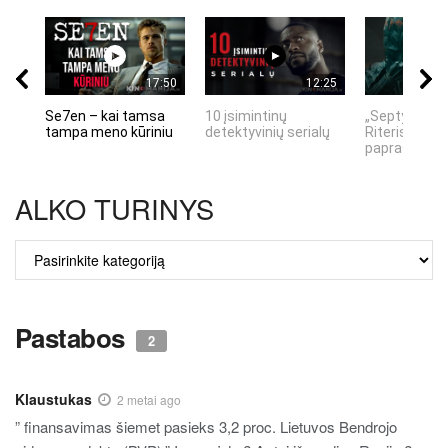
17:50
12:25
Se7en – kai tamsa
10 įsimintinų
„Septynių Ka
tampa meno kūriniu
detektyvinių serialų
Riteris" – kai
paprastumas
ALKO TURINYS
ALKO
TURINYS
Pastabos
2
Klaustukas
2 metai ago
” finansavimas šiemet pasieks 3,2 proc. Lietuvos Bendrojo