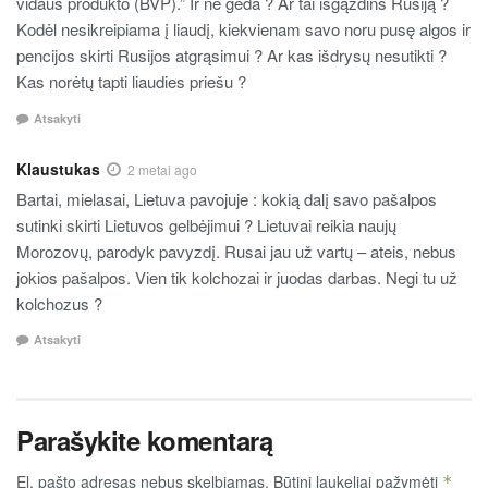
vidaus produkto (BVP).” Ir ne gėda ? Ar tai išgązdins Rusiją ?
Kodėl nesikreipiama į liaudį, kiekvienam savo noru pusę algos ir
pencijos skirti Rusijos atgrąsimui ? Ar kas išdrysų nesutikti ?
Kas norėtų tapti liaudies priešu ?
Atsakyti
Klaustukas
2 metai ago
Bartai, mielasai, Lietuva pavojuje : kokią dalį savo pašalpos
sutinki skirti Lietuvos gelbėjimui ? Lietuvai reikia naujų
Morozovų, parodyk pavyzdį. Rusai jau už vartų – ateis, nebus
jokios pašalpos. Vien tik kolchozai ir juodas darbas. Negi tu už
kolchozus ?
Atsakyti
Parašykite komentarą
El. pašto adresas nebus skelbiamas.
Būtini laukeliai pažymėti
*