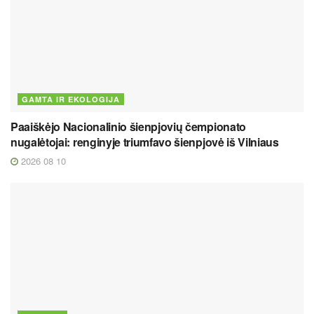
GAMTA IR EKOLOGIJA
Paaiškėjo Nacionalinio šienpjovių čempionato
nugalėtojai: renginyje triumfavo šienpjovė iš Vilniaus
2026 08 10