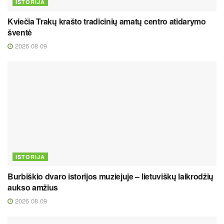
ISTORIJA
Kviečia Trakų krašto tradicinių amatų centro atidarymo
šventė
2026 08 09
ISTORIJA
Burbiškio dvaro istorijos muziejuje – lietuviškų laikrodžių
aukso amžius
2026 08 09