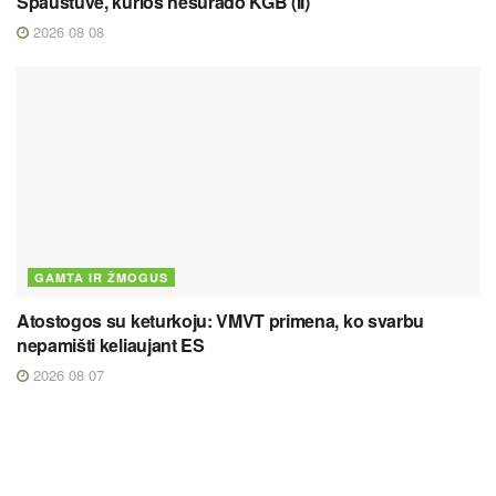
Spaustuvė, kurios nesurado KGB (II)
2026 08 08
GAMTA IR ŽMOGUS
Atostogos su keturkoju: VMVT primena, ko svarbu
nepamišti keliaujant ES
2026 08 07