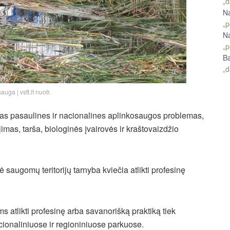
„d
Na
„p
Na
„p
Ba
„d
uga | vstt.lt nuotr.
airias pasaulines ir nacionalines aplinkosaugos problemas,
jimas, tarša, biologinės įvairovės ir kraštovaizdžio
saugomų teritorijų tarnyba kviečia atlikti profesinę
atlikti profesinę arba savanorišką praktiką tiek
acionaliniuose ir regioniniuose parkuose.