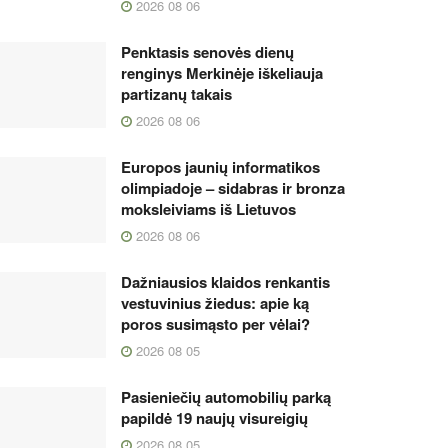
2026 08 06
Penktasis senovės dienų
renginys Merkinėje iškeliauja
partizanų takais
2026 08 06
Europos jaunių informatikos
olimpiadoje – sidabras ir bronza
moksleiviams iš Lietuvos
2026 08 06
Dažniausios klaidos renkantis
vestuvinius žiedus: apie ką
poros susimąsto per vėlai?
2026 08 05
Pasieniečių automobilių parką
papildė 19 naujų visureigių
2026 08 05