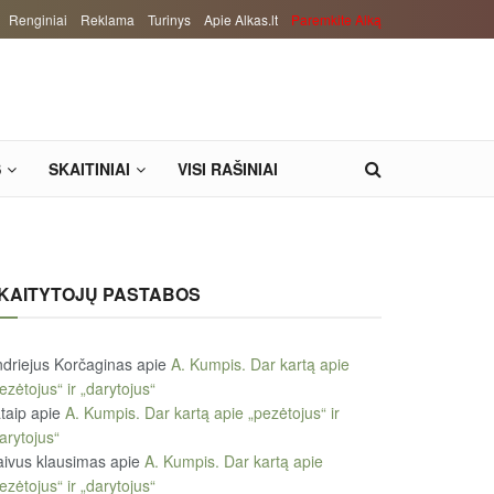
Renginiai
Reklama
Turinys
Apie Alkas.lt
Paremkite Alką
S
SKAITINIAI
VISI RAŠINIAI
KAITYTOJŲ PASTABOS
driejus Korčaginas
apie
A. Kumpis. Dar kartą apie
ezėtojus“ ir „darytojus“
taip
apie
A. Kumpis. Dar kartą apie „pezėtojus“ ir
arytojus“
ivus klausimas
apie
A. Kumpis. Dar kartą apie
ezėtojus“ ir „darytojus“