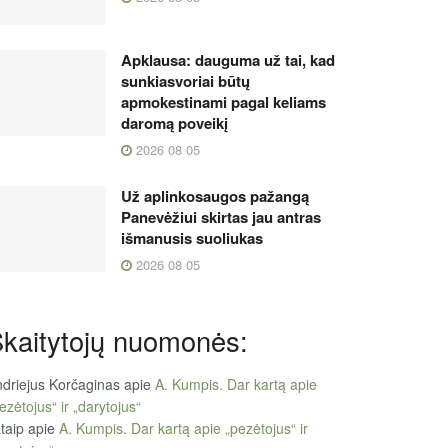
Apklausa: dauguma už tai, kad
sunkiasvoriai būtų
apmokestinami pagal keliams
daromą poveikį
2026 08 05
Už aplinkosaugos pažangą
Panevėžiui skirtas jau antras
išmanusis suoliukas
2026 08 05
kaitytojų nuomonės:
driejus Korčaginas
apie
A. Kumpis. Dar kartą apie
ezėtojus“ ir „darytojus“
taip
apie
A. Kumpis. Dar kartą apie „pezėtojus“ ir