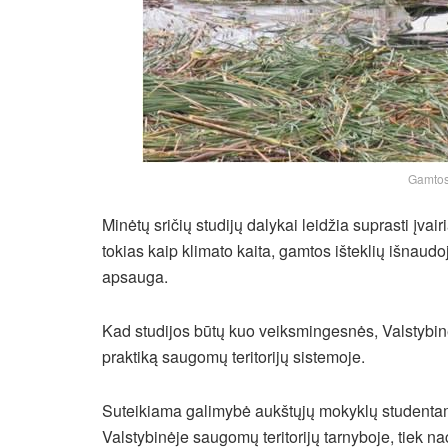
Gamtosa
Minėtų sričių studijų dalykai leidžia suprasti įv
tokias kaip klimato kaita, gamtos išteklių išnaudo
apsauga.
Kad studijos būtų kuo veiksmingesnės, Valstybinė 
praktiką saugomų teritorijų sistemoje.
Suteikiama galimybė aukštųjų mokyklų studentams 
Valstybinėje saugomų teritorijų tarnyboje, tiek n