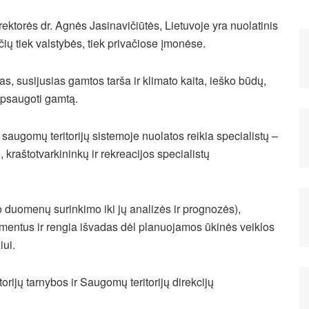
ektorės dr. Agnės Jasinavičiūtės, Lietuvoje yra nuolatinis
ių tiek valstybės, tiek privačiose įmonėse.
, susijusias gamtos tarša ir klimato kaita, ieško būdų,
apsaugoti gamtą.
ugomų teritorijų sistemoje nuolatos reikia specialistų –
 kraštotvarkininkų ir rekreacijos specialistų
 duomenų surinkimo iki jų analizės ir prognozės),
umentus ir rengia išvadas dėl planuojamos ūkinės veiklos
iui.
rijų tarnybos ir Saugomų teritorijų direkcijų