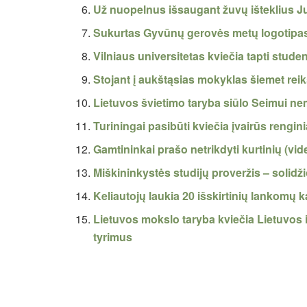
Už nuopelnus išsaugant žuvų išteklius 
Sukurtas Gyvūnų gerovės metų logotipas
Vilniaus universitetas kviečia tapti stude
Stojant į aukštąsias mokyklas šiemet reik
Lietuvos švietimo taryba siūlo Seimui ne
Turiningai pasibūti kviečia įvairūs rengin
Gamtininkai prašo netrikdyti kurtinių (vid
Miškininkystės studijų proveržis – solidži
Keliautojų laukia 20 išskirtinių lankomų 
Lietuvos mokslo taryba kviečia Lietuvos 
tyrimus