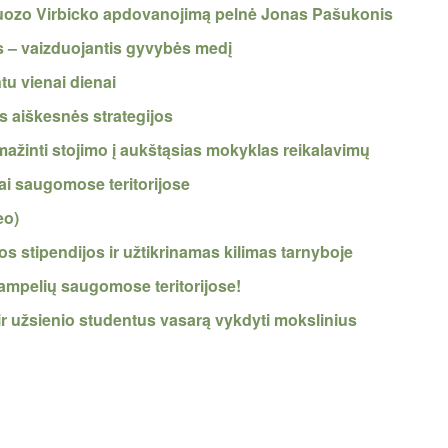
Juozo Virbicko apdovanojimą pelnė Jonas Pašukonis
 – vaizduojantis gyvybės medį
ntu vienai dienai
s aiškesnės strategijos
mažinti stojimo į aukštąsias mokyklas reikalavimų
iai saugomose teritorijose
eo)
os stipendijos ir užtikrinamas kilimas tarnyboje
kampelių saugomose teritorijose!
ir užsienio studentus vasarą vykdyti mokslinius