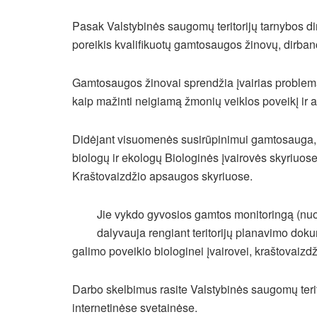
Pasak Valstybinės saugomų teritorijų tarnybos dir
poreikis kvalifikuotų gamtosaugos žinovų, dirbanč
Gamtosaugos žinovai sprendžia įvairias problemas
kaip mažinti neigiamą žmonių veiklos poveikį ir 
Didėjant visuomenės susirūpinimui gamtosauga, sa
biologų ir ekologų Biologinės įvairovės skyriuose,
Kraštovaizdžio apsaugos skyriuose.
Jie vykdo gyvosios gamtos monitoringą (nuo
dalyvauja rengiant teritorijų planavimo dok
galimo poveikio biologinei įvairovei, kraštovaizdž
Darbo skelbimus rasite Valstybinės saugomų terito
internetinėse svetainėse.