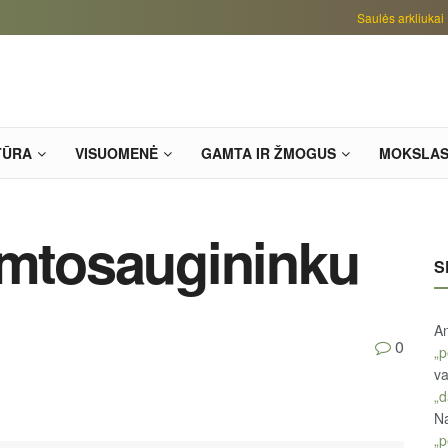
Saulės arkliukai
TŪRA
VISUOMENĖ
GAMTA IR ŽMOGUS
MOKSLA
amtosaugininku
S
An
0
„p
va
„d
Na
„p