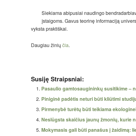
Siekiama abipusiai naudingo bendradarbiavim
įstaigoms. Gavus teorinę informaciją univers
vyksta praktiškai.
Daugiau žinių
čia
.
Susiję Straipsniai:
Pasaulio gamtosaugininkų susitikime – ne
Piniginė padėtis neturi būti kliūtimi studij
Pirmenybė turėtų būti teikiama ekologine
Neslūgsta skaičius jaunų žmonių, kurie n
Mokymasis gali būti panašus į žaidimą: lie