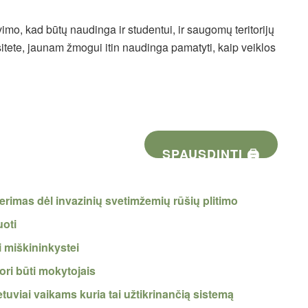
o, kad būtų naudinga ir studentui, ir saugomų teritorijų
itete, jaunam žmogui itin naudinga pamatyti, kaip veiklos
SPAUSDINTI 🖨
rimas dėl invazinių svetimžemių rūšių plitimo
uoti
i miškininkystei
ori būti mokytojais
tuviai vaikams kuria tai užtikrinančią sistemą