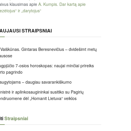
ivus klausimas
apie
A. Kumpis. Dar kartą apie
ezėtojus“ ir „darytojus“
AUJAUSI STRAIPSNIAI
 Vaiškūnas. Gintaras Beresnevičius – dvidešimt metų
ausose
gpjūčio 7-osios horoskopas: naujai minčiai prireiks
irto pagrindo
augytojams – daugiau savarankiškumo
nistrė ir aplinkosaugininkai susitiko su Pagirių
ndruomene dėl „Homanit Lietuva“ veiklos
ti
Straipsniai