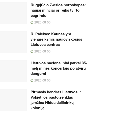
Rugpjūčio 7-osios horoskopas:
naujai minčiai prireiks tvirto
pagrindo
2026 08 06
R. Palekas: Kaunas yra
vienareikšmis naujoviškosios
Lietuvos centras
2026 08 06
Lietuvos nacionaliniai parkai 35-
metį minės koncertais po atviru
dangumi
2026 08 06
Pirmasis bendras Lietuvos ir
Vokietijos pašto ženklas
įamžina Nidos dailininkų
koloniją