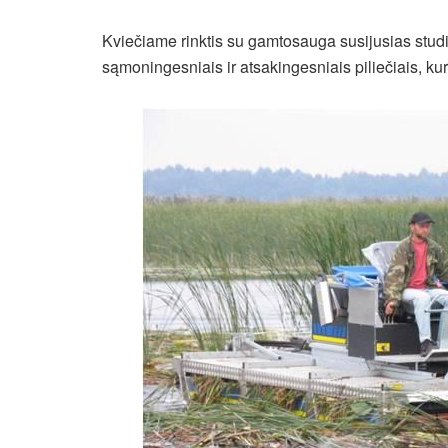
Kviečiame rinktis su gamtosauga susijusias studija
sąmoningesniais ir atsakingesniais piliečiais, kuri