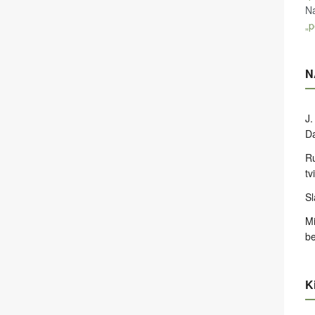
Na
„p
N
J.
D
Ru
tv
Sl
Mi
be
Ki