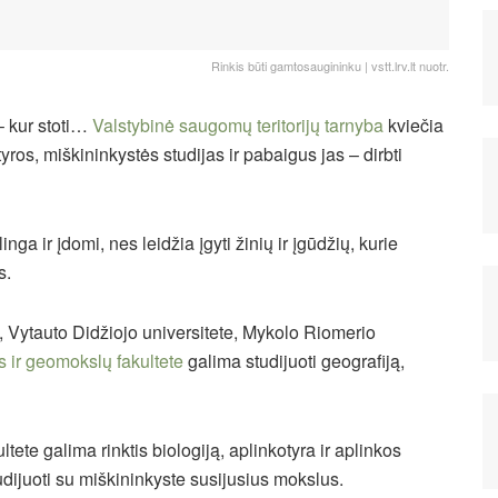
Rinkis būti gamtosaugininku | vstt.lrv.lt nuotr.
– kur stoti…
Valstybinė saugomų teritorijų tarnyba
kviečia
tyros, miškininkystės studijas ir pabaigus jas – dirbti
a ir įdomi, nes leidžia įgyti žinių ir įgūdžių, kurie
s.
e, Vytauto Didžiojo universitete, Mykolo Riomerio
s ir geomokslų fakultete
galima studijuoti geografiją,
ete galima rinktis biologiją, aplinkotyra ir aplinkos
juoti su miškininkyste susijusius mokslus.