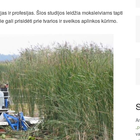
s ir profesijas. Šios studijos leidžia moksleiviams tapti
e gali prisidėti prie tvarios ir sveikos aplinkos kūrimo.
S
An
„p
va