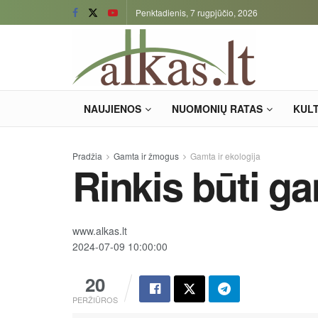
Penktadienis, 7 rugpjūčio, 2026
NAUJIENOS
NUOMONIŲ RATAS
KUL
Pradžia
Gamta ir žmogus
Gamta ir ekologija
Rinkis būti g
www.alkas.lt
2024-07-09 10:00:00
20
PERŽIŪROS