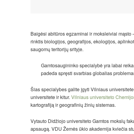
Baigėsi abitūros egzaminai ir moksleiviai mąsto 
rinktis biologijos, geografijos, ekologijos, aplinko
saugomų teritorijų srityje.
Gamtosaugininko specialybė yra labai reikaling
padeda spręsti svarbias globalias problema
Šias specialybes galite įgyti Vilniaus universitet
universitete ir kitur.
Vilniaus universiteto Chemijo
kartografiją ir geografinių žinių sistemas.
Vytauto Didžiojo universiteto Gamtos mokslų fakult
apsaugą. VDU Žemės ūkio akademija kviečia studi