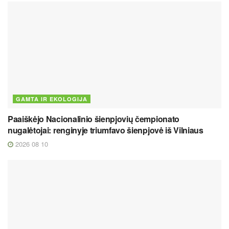
GAMTA IR EKOLOGIJA
Paaiškėjo Nacionalinio šienpjovių čempionato
nugalėtojai: renginyje triumfavo šienpjovė iš Vilniaus
2026 08 10