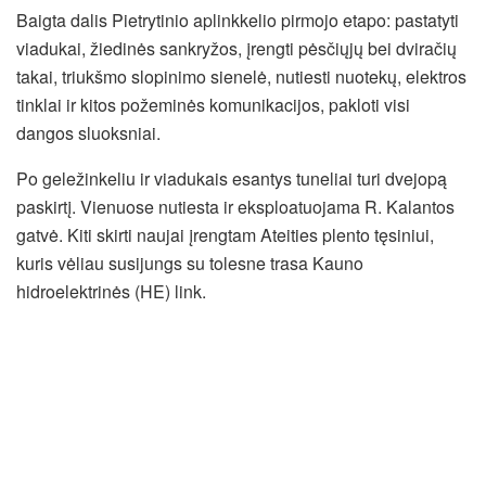
Baigta dalis Pietrytinio aplinkkelio pirmojo etapo: pastatyti
viadukai, žiedinės sankryžos, įrengti pėsčiųjų bei dviračių
takai, triukšmo slopinimo sienelė, nutiesti nuotekų, elektros
tinklai ir kitos požeminės komunikacijos, pakloti visi
dangos sluoksniai.
Po geležinkeliu ir viadukais esantys tuneliai turi dvejopą
paskirtį. Vienuose nutiesta ir eksploatuojama R. Kalantos
gatvė. Kiti skirti naujai įrengtam Ateities plento tęsiniui,
kuris vėliau susijungs su tolesne trasa Kauno
hidroelektrinės (HE) link.