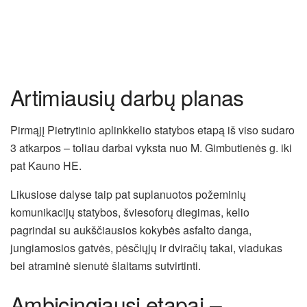
Artimiausių darbų planas
Pirmąjį Pietrytinio aplinkkelio statybos etapą iš viso sudaro
3 atkarpos – toliau darbai vyksta nuo M. Gimbutienės g. iki
pat Kauno HE.
Likusiose dalyse taip pat suplanuotos požeminių
komunikacijų statybos, šviesoforų diegimas, kelio
pagrindai su aukščiausios kokybės asfalto danga,
jungiamosios gatvės, pėsčiųjų ir dviračių takai, viadukas
bei atraminė sienutė šlaitams sutvirtinti.
Ambicingiausi etapai –