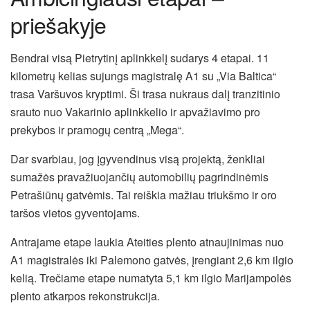
priešakyje
Bendrai visą Pietrytinį aplinkkelį sudarys 4 etapai. 11
kilometrų kelias sujungs magistralę A1 su „Via Baltica“
trasa Varšuvos kryptimi. Ši trasa nukraus dalį tranzitinio
srauto nuo Vakarinio aplinkkelio ir apvažiavimo pro
prekybos ir pramogų centrą „Mega“.
Dar svarbiau, jog įgyvendinus visą projektą, ženkliai
sumažės pravažiuojančių automobilių pagrindinėmis
Petrašiūnų gatvėmis. Tai reiškia mažiau triukšmo ir oro
taršos vietos gyventojams.
Antrajame etape laukia Ateities plento atnaujinimas nuo
A1 magistralės iki Palemono gatvės, įrengiant 2,6 km ilgio
kelią. Trečiame etape numatyta 5,1 km ilgio Marijampolės
plento atkarpos rekonstrukcija.