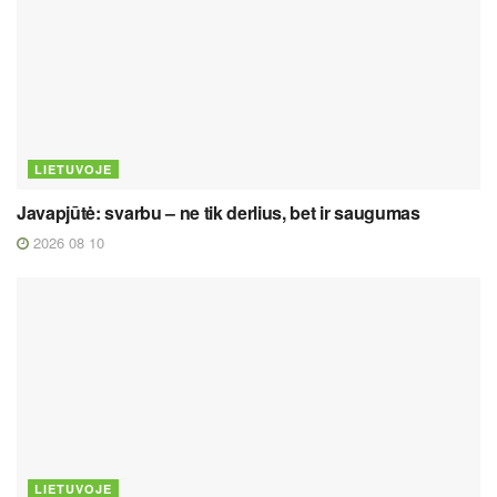
LIETUVOJE
Javapjūtė: svarbu – ne tik derlius, bet ir saugumas
2026 08 10
LIETUVOJE