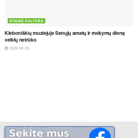
ETNINĖ KULTŪRA
Kleboniškių muziejuje Senųjų amatų ir mokymų dieną
veiklų netrūko
2026 08 09