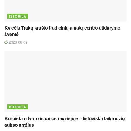
ISTORIJA
Kviečia Trakų krašto tradicinių amatų centro atidarymo
šventė
2026 08 09
ISTORIJA
Burbiškio dvaro istorijos muziejuje – lietuviškų laikrodžių
aukso amžius