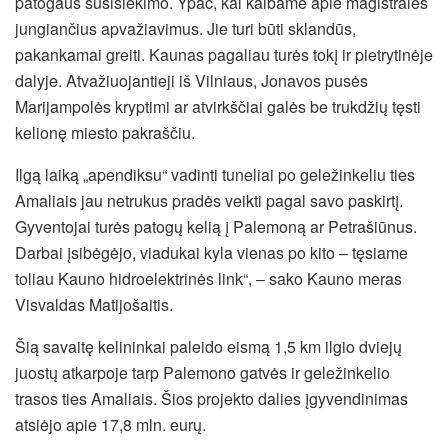
patogaus susisiekimo. Ypač, kai kalbame apie magistrales
jungiančius apvažiavimus. Jie turi būti sklandūs,
pakankamai greiti. Kaunas pagaliau turės tokį ir pietrytinėje
dalyje. Atvažiuojantieji iš Vilniaus, Jonavos pusės
Marijampolės kryptimi ar atvirkščiai galės be trukdžių tęsti
kelionę miesto pakraščiu.
Ilgą laiką „apendiksu“ vadinti tuneliai po geležinkeliu ties
Amaliais jau netrukus pradės veikti pagal savo paskirtį.
Gyventojai turės patogų kelią į Palemoną ar Petrašiūnus.
Darbai įsibėgėjo, viadukai kyla vienas po kito – tęsiame
toliau Kauno hidroelektrinės link“, – sako Kauno meras
Visvaldas Matijošaitis.
Šią savaitę kelininkai paleido eismą 1,5 km ilgio dviejų
juostų atkarpoje tarp Palemono gatvės ir geležinkelio
trasos ties Amaliais. Šios projekto dalies įgyvendinimas
atsiėjo apie 17,8 mln. eurų.