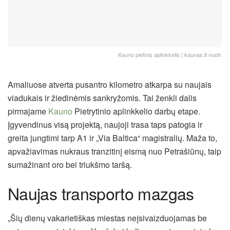
Kauno pietinis aplinkkelis | kaunas.lt nuotr.
Amaliuose atverta pusantro kilometro atkarpa su naujais
viadukais ir žiedinėmis sankryžomis. Tai ženkli dalis
pirmajame
Kauno
Pietrytinio aplinkkelio darbų etape.
Įgyvendinus visą projektą, naujoji trasa taps patogia ir
greita jungtimi tarp A1 ir „Via Baltica“ magistralių. Maža to,
apvažiavimas nukraus tranzitinį eismą nuo Petrašiūnų, taip
sumažinant oro bei triukšmo taršą.
Naujas transporto mazgas
„Šių dienų vakarietiškas miestas neįsivaizduojamas be