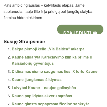
Pats ambicingiausias – ketvirtasis etapas. Jame
suplanuota naujo tilto ir jo prieigų bei jungčių statyba
žemiau hidroelektrinės.
SPAUSDINTI 🖨
Susiję Straipsniai:
Baigta pirmoji kelio „Via Baltica“ atkarpa
Kaune atidaryta Karščiavimo klinika priims ir
Kaišiadorių gyventojus
Didinamas eismo saugumas ties IX fortu Kaune
Kaune įjungiamas šildymas
Laivybai Kaune – naujos galimybės
Kaune papildytas skverų sąrašas
Kaune gimsta nepaprasta žiedinė sankryža