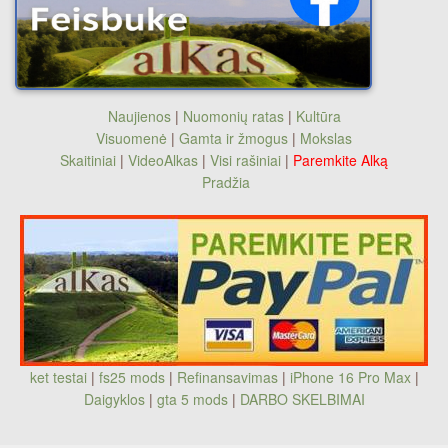
Naujienos
|
Nuomonių ratas
|
Kultūra
Visuomenė
|
Gamta ir žmogus
|
Mokslas
Skaitiniai
|
VideoAlkas
|
Visi rašiniai
|
Paremkite Alką
Pradžia
ket testai
|
fs25 mods
|
Refinansavimas
|
iPhone 16 Pro Max
|
Daigyklos
|
gta 5 mods
|
DARBO SKELBIMAI