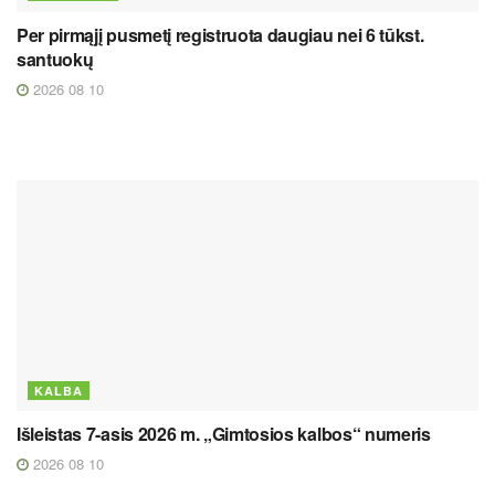
Per pirmąjį pusmetį registruota daugiau nei 6 tūkst.
santuokų
2026 08 10
KALBA
Išleistas 7-asis 2026 m. „Gimtosios kalbos“ numeris
2026 08 10