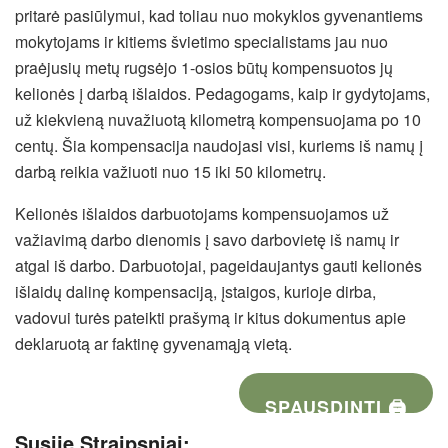
pritarė pasiūlymui, kad toliau nuo mokyklos gyvenantiems
mokytojams ir kitiems švietimo specialistams jau nuo
praėjusių metų rugsėjo 1-osios būtų kompensuotos jų
kelionės į darbą išlaidos. Pedagogams, kaip ir gydytojams,
už kiekvieną nuvažiuotą kilometrą kompensuojama po 10
centų. Šia kompensacija naudojasi visi, kuriems iš namų į
darbą reikia važiuoti nuo 15 iki 50 kilometrų.
Kelionės išlaidos darbuotojams kompensuojamos už
važiavimą darbo dienomis į savo darbovietę iš namų ir
atgal iš darbo. Darbuotojai, pageidaujantys gauti kelionės
išlaidų dalinę kompensaciją, įstaigos, kurioje dirba,
vadovui turės pateikti prašymą ir kitus dokumentus apie
deklaruotą ar faktinę gyvenamąją vietą.
SPAUSDINTI 🖨
Susiję Straipsniai: