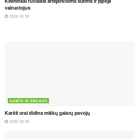
Kelininkai ruošiasi artėjančioms liūtims ir įspėja
vairuotojus
2026 08 06
GAMTA IR ŽMOGUS
Karšti orai didina miškų gaisrų pavojų
2026 08 06