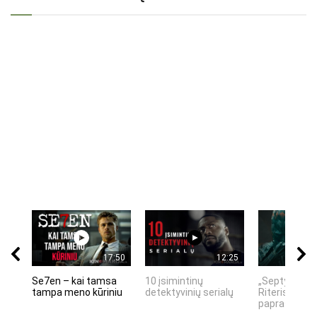
17:50
12:25
Se7en – kai tamsa
10 įsimintinų
„Septynių Ka
tampa meno kūriniu
detektyvinių serialų
Riteris" – kai
paprastumas