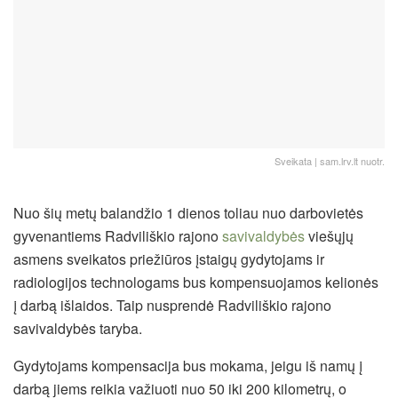
Sveikata | sam.lrv.lt nuotr.
Nuo šių metų balandžio 1 dienos toliau nuo darbovietės
gyvenantiems Radviliškio rajono
savivaldybės
viešųjų
asmens sveikatos priežiūros įstaigų gydytojams ir
radiologijos technologams bus kompensuojamos kelionės
į darbą išlaidos. Taip nusprendė Radviliškio rajono
savivaldybės taryba.
Gydytojams kompensacija bus mokama, jeigu iš namų į
darbą jiems reikia važiuoti nuo 50 iki 200 kilometrų, o