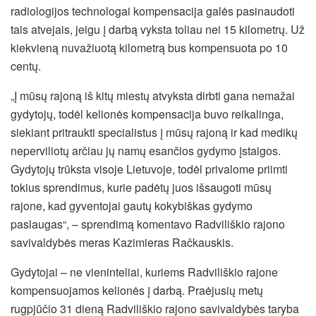
radiologijos technologai kompensacija galės pasinaudoti
tais atvejais, jeigu į darbą vyksta toliau nei 15 kilometrų. Už
kiekvieną nuvažiuotą kilometrą bus kompensuota po 10
centų.
„Į mūsų rajoną iš kitų miestų atvyksta dirbti gana nemažai
gydytojų, todėl kelionės kompensacija buvo reikalinga,
siekiant pritraukti specialistus į mūsų rajoną ir kad medikų
neperviliotų arčiau jų namų esančios gydymo įstaigos.
Gydytojų trūksta visoje Lietuvoje, todėl privalome priimti
tokius sprendimus, kurie padėtų juos išsaugoti mūsų
rajone, kad gyventojai gautų kokybiškas gydymo
paslaugas“, – sprendimą komentavo Radviliškio rajono
savivaldybės meras Kazimieras Račkauskis.
Gydytojai – ne vieninteliai, kuriems Radviliškio rajone
kompensuojamos kelionės į darbą. Praėjusių metų
rugpjūčio 31 dieną Radviliškio rajono savivaldybės taryba