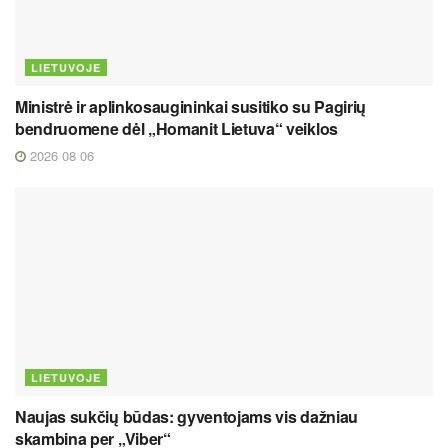
LIETUVOJE
Ministrė ir aplinkosaugininkai susitiko su Pagirių
bendruomene dėl „Homanit Lietuva“ veiklos
2026 08 06
LIETUVOJE
Naujas sukčių būdas: gyventojams vis dažniau
skambina per „Viber“