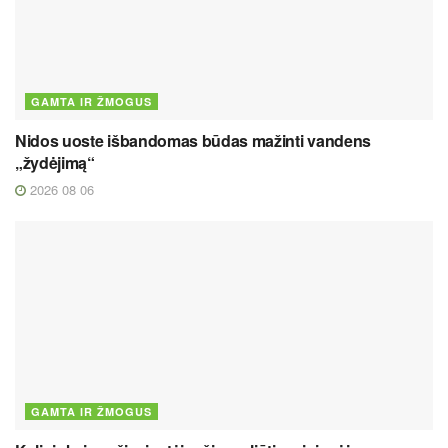
GAMTA IR ŽMOGUS
Nidos uoste išbandomas būdas mažinti vandens
„žydėjimą“
2026 08 06
GAMTA IR ŽMOGUS