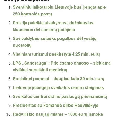
Šventiniu laikotarpiu Lietuvoje bus įrengta apie
250 kontrolės postų
Policija pateikia atsakymus į dažniausius
klausimus dėl asmenų judėjimo
Savivaldybės sulauks pagalbos dėl vežėjų
nuostolių
Vietiniam turizmui paskirstyta 4,25 mln. eurų
LPS „Sandrauga“: Prie esamo chaoso – siekiama
visiškai sunaikinti mediciną
Socialinei paramai – daugiau kaip 30 mln. eurų
Lietuvoje įsibėgėja sveikatos centrų steigimas
Sveikatos centrai didins paslaugų prieinamumą
Prezidentas su komanda dirbo Radviliškyje
Radviliškio naujagimiams – 1000 eurų išmoka