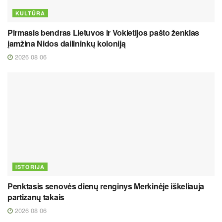
KULTŪRA
Pirmasis bendras Lietuvos ir Vokietijos pašto ženklas
įamžina Nidos dailininkų koloniją
2026 08 06
ISTORIJA
Penktasis senovės dienų renginys Merkinėje iškeliauja
partizanų takais
2026 08 06