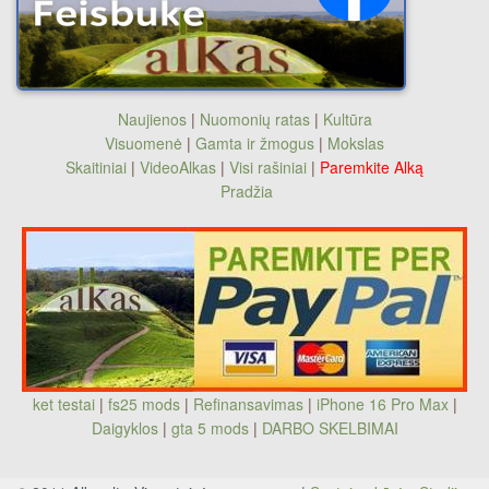
Naujienos
|
Nuomonių ratas
|
Kultūra
Visuomenė
|
Gamta ir žmogus
|
Mokslas
Skaitiniai
|
VideoAlkas
|
Visi rašiniai
|
Paremkite Alką
Pradžia
ket testai
|
fs25 mods
|
Refinansavimas
|
iPhone 16 Pro Max
|
Daigyklos
|
gta 5 mods
|
DARBO SKELBIMAI