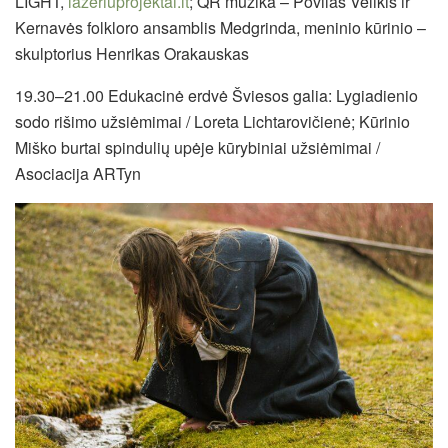
LIGHT,
lazeriuprojektai.lt
; QR muzika – Povilas Velikis ir
Kernavės folkloro ansamblis Medgrinda, meninio kūrinio –
skulptorius Henrikas Orakauskas
19.30–21.00 Edukacinė erdvė Šviesos galia: Lygiadienio
sodo rišimo užsiėmimai / Loreta Lichtarovičienė; Kūrinio
Miško burtai spindulių upėje kūrybiniai užsiėmimai /
Asociacija ARTyn