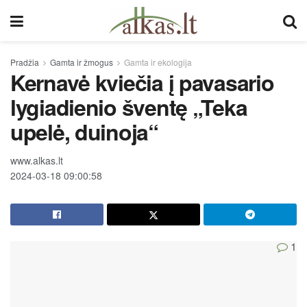
Pradžia
Gamta ir žmogus
Gamta ir ekologija
Kernavė kviečia į pavasario
lygiadienio šventę „Teka
upelė, duinoja“
www.alkas.lt
2024-03-18 09:00:58
1