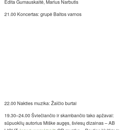
Edita Gumauskaitė, Marius Narbutis
21.00 Koncertas: grupė Baltos varnos
22.00 Nakties muzika: Žalčio burtai
19.30–24.00 Šviečiančio ir skambančio tako apžavai:
sūpuoklių autorius Miške augęs, šviesų dizainas – AB