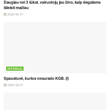
Daugiau nei 3 tūkst. vairuotojų jau žino, kaip degalams
išleisti mažiau
2026 08 07
ISTORIJA
Spaustuvė, kurios nesurado KGB. (I)
2026 08 07