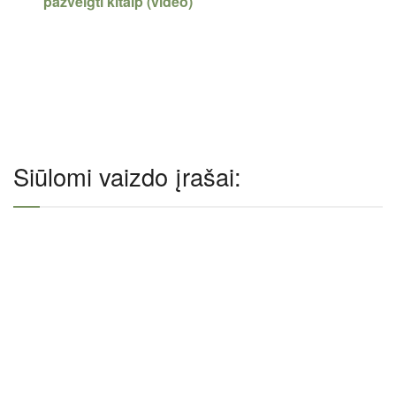
pažvelgti kitaip (video)
Siūlomi vaizdo įrašai: