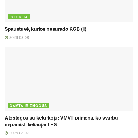
ISTORIJA
Spaustuvė, kurios nesurado KGB (II)
2026 08 08
GAMTA IR ŽMOGUS
Atostogos su keturkoju: VMVT primena, ko svarbu
nepamišti keliaujant ES
2026 08 07