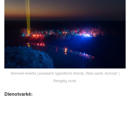
Kernavė kviečia į pavasario lygiadienio šventę „Teka upelė, duinoja“ |
Rengėjų nuotr.
Dienotvarkė: