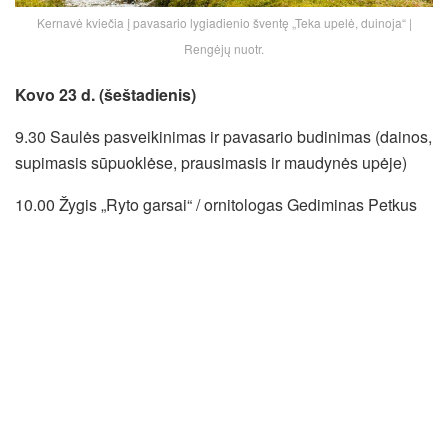
Kernavė kviečia į pavasario lygiadienio šventę „Teka upelė, duinoja“ |
Rengėjų nuotr.
Kovo 23 d. (šeštadienis)
9.30 Saulės pasveikinimas ir pavasario budinimas (dainos,
supimasis sūpuoklėse, prausimasis ir maudynės upėje)
10.00 Žygis „Ryto garsai“ / ornitologas Gediminas Petkus