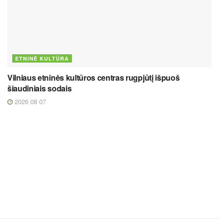
ETNINĖ KULTŪRA
Vilniaus etninės kultūros centras rugpjūtį išpuoš
šiaudiniais sodais
2026 08 07