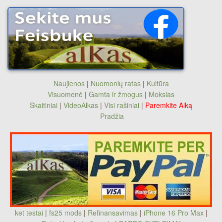
Naujienos
|
Nuomonių ratas
|
Kultūra
Visuomenė
|
Gamta ir žmogus
|
Mokslas
Skaitiniai
|
VideoAlkas
|
Visi rašiniai
|
Paremkite Alką
Pradžia
ket testai
|
fs25 mods
|
Refinansavimas
|
iPhone 16 Pro Max
|