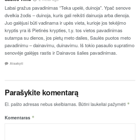
Labai gražus pavadinimas “Teka upelė, duinoja”. Ypač senove
dvelkia žodis – duinoja, kuris gali reikšti dainuoja arba dienoja.
Juo galėjusi būti vadinama ir upės vieta, kurioje jos tekėjimo
kryptis yra iš Pietinės krypties, t.y. tos vietos pavadinimas
sutampa su dienos, jos pietų meto dalies, Saulės puotos meto
pavadinimu – dainavimu, duinavimu. Iš tokio pasaulio supratimo
senovėje galėjęs rastis ir Dainavos šalies pavadinimas.
Atsakyti
Parašykite komentarą
El. pašto adresas nebus skelbiamas.
Būtini laukeliai pažymėti
*
Komentaras
*