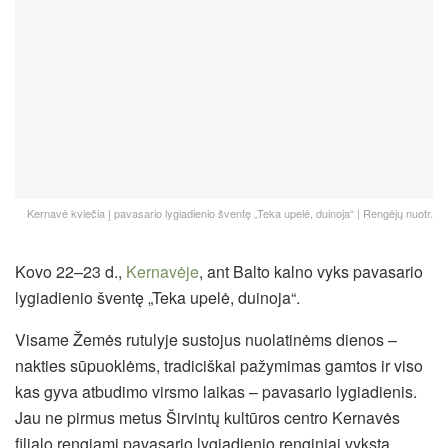
Kernavė kviečia į pavasario lygiadienio šventę „Teka upelė, duinoja“ | Rengėjų nuotr.
Kovo 22–23 d.,
Kernavėje
, ant Balto kalno vyks pavasario
lygiadienio šventę „Teka upelė, duinoja“.
Visame Žemės rutulyje sustojus nuolatinėms dienos –
nakties sūpuoklėms, tradiciškai pažymimas gamtos ir viso
kas gyva atbudimo virsmo laikas – pavasario lygiadienis.
Jau ne pirmus metus Širvintų kultūros centro Kernavės
filialo rengiami pavasario lygiadienio renginiai vyksta