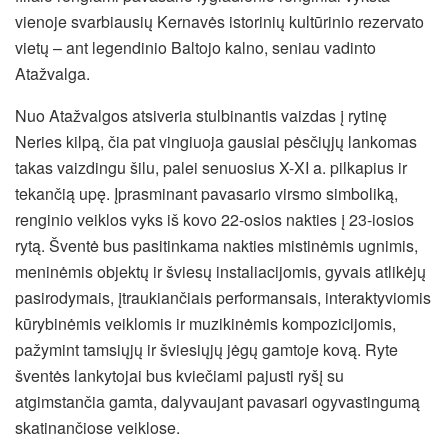
vienoje svarbiausių Kernavės istorinių kultūrinio rezervato
vietų – ant legendinio Baltojo kalno, seniau vadinto
Atažvalga.
Nuo Atažvalgos atsiveria stulbinantis vaizdas į rytinę
Neries kilpą, čia pat vingiuoja gausiai pėsčiųjų lankomas
takas vaizdingu šilu, palei senuosius X-XI a. pilkapius ir
tekančią upę. Įprasminant pavasario virsmo simboliką,
renginio veiklos vyks iš kovo 22-osios nakties į 23-iosios
rytą. Šventė bus pasitinkama nakties mistinėmis ugnimis,
meninėmis objektų ir šviesų instaliacijomis, gyvais atlikėjų
pasirodymais, įtraukiančiais performansais, interaktyviomis
kūrybinėmis veiklomis ir muzikinėmis kompozicijomis,
pažymint tamsiųjų ir šviesiųjų jėgų gamtoje kovą. Ryte
šventės lankytojai bus kviečiami pajusti ryšį su
atgimstančia gamta, dalyvaujant pavasari ogyvastingumą
skatinančiose veiklose.