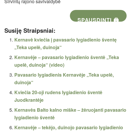
Širvintų rajono savivaldybė
SPAUSDINTI 🖨
Susiję Straipsniai:
Kernavė kviečia į pavasario lygiadienio šventę
„Teka upelė, duinoja“
Kernavėje – pavasario lygiadienio šventė „Teka
upelė, duinoja“ (video)
Pavasario lygiadienis Kernavėje „Teka upelė,
duinoja“
Kviečia 20-oji rudens lygiadienio šventė
Juodkrantėje
Kernavės Balto kalno miške – žėruojanti pavasario
lygiadienio šventė
Kernavėje – tekėjo, duinojo pavasario lygiadienio