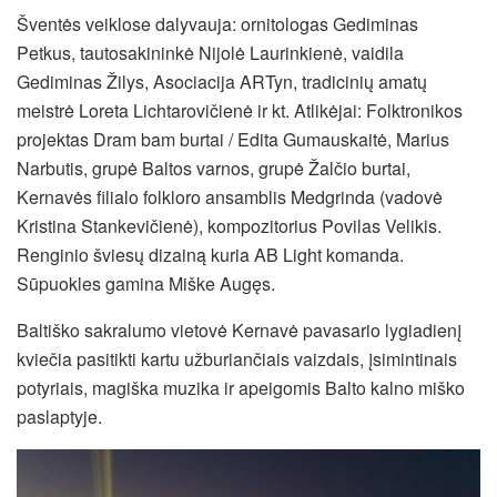
Šventės veiklose dalyvauja: ornitologas Gediminas
Petkus, tautosakininkė Nijolė Laurinkienė, vaidila
Gediminas Žilys, Asociacija ARTyn, tradicinių amatų
meistrė Loreta Lichtarovičienė ir kt. Atlikėjai: Folktronikos
projektas Dram bam burtai / Edita Gumauskaitė, Marius
Narbutis, grupė Baltos varnos, grupė Žalčio burtai,
Kernavės filialo folkloro ansamblis Medgrinda (vadovė
Kristina Stankevičienė), kompozitorius Povilas Velikis.
Renginio šviesų dizainą kuria AB Light komanda.
Sūpuokles gamina Miške Augęs.
Baltiško sakralumo vietovė Kernavė pavasario lygiadienį
kviečia pasitikti kartu užburiančiais vaizdais, įsimintinais
potyriais, magiška muzika ir apeigomis Balto kalno miško
paslaptyje.