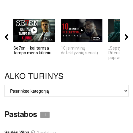
17:50
12:25
Se7en – kai tamsa
10 įsimintinų
„Septynių Ka
tampa meno kūriniu
detektyvinių serialų
Riteris" – kai
paprastumas
ALKO TURINYS
ALKO
TURINYS
Pastabos
1
Saulės Vilna
2 metai ago