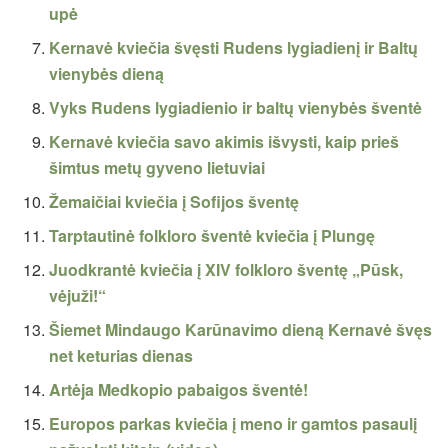
upė
Kernavė kviečia švęsti Rudens lygiadienį ir Baltų
vienybės dieną
Vyks Rudens lygiadienio ir baltų vienybės šventė
Kernavė kviečia savo akimis išvysti, kaip prieš
šimtus metų gyveno lietuviai
Žemaičiai kviečia į Sofijos šventę
Tarptautinė folkloro šventė kviečia į Plungę
Juodkrantė kviečia į XIV folkloro šventę „Pūsk,
vėjuži!“
Šiemet Mindaugo Karūnavimo dieną Kernavė švęs
net keturias dienas
Artėja Medkopio pabaigos šventė!
Europos parkas kviečia į meno ir gamtos pasaulį