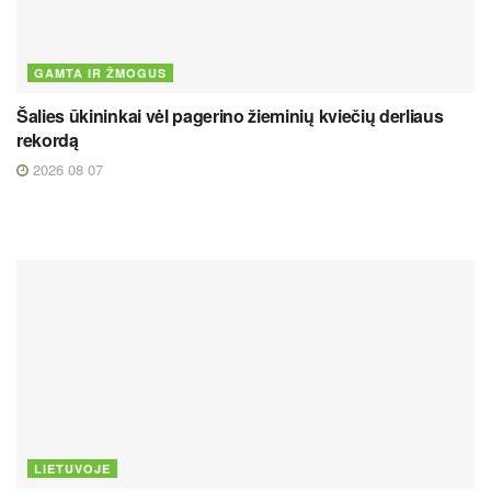
GAMTA IR ŽMOGUS
Šalies ūkininkai vėl pagerino žieminių kviečių derliaus
rekordą
2026 08 07
LIETUVOJE