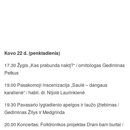
Kovo 22 d. (penktadienis)
17.30 Žygis „Kas prabunda naktį?“ / ornitologas Gediminas
Petkus
19.00 Pasakomoji inscenizacija „Saulė – dangaus
karalienė” / habil. dr. Nijolė Laurinkienė
19.30 Pavasario lygiadienio apeigos ir laužo įžiebimas /
Gediminas Žilys ir Medgrinda
20.00 Koncertas: Folktronikos projektas Dram bam burtai /