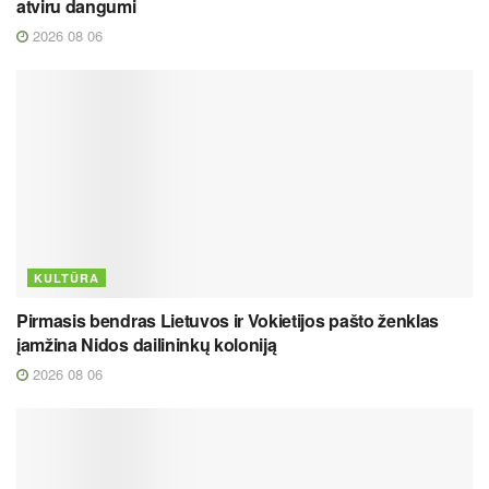
atviru dangumi
2026 08 06
KULTŪRA
Pirmasis bendras Lietuvos ir Vokietijos pašto ženklas
įamžina Nidos dailininkų koloniją
2026 08 06