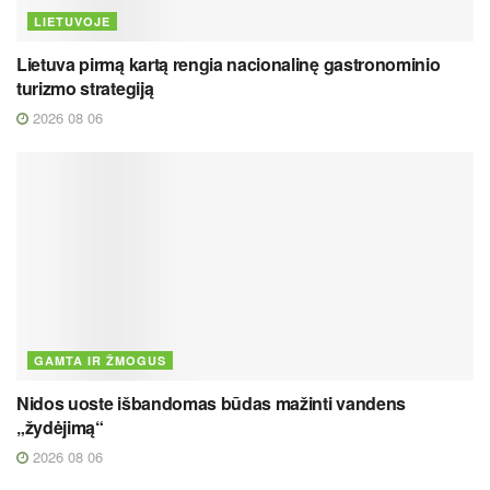
LIETUVOJE
Lietuva pirmą kartą rengia nacionalinę gastronominio
turizmo strategiją
2026 08 06
GAMTA IR ŽMOGUS
Nidos uoste išbandomas būdas mažinti vandens
„žydėjimą“
2026 08 06