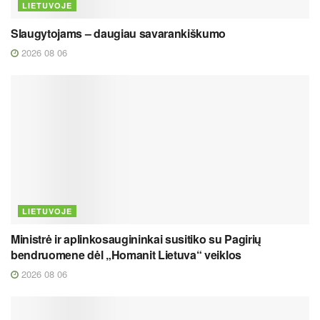
LIETUVOJE
Slaugytojams – daugiau savarankiškumo
2026 08 06
LIETUVOJE
Ministrė ir aplinkosaugininkai susitiko su Pagirių
bendruomene dėl „Homanit Lietuva“ veiklos
2026 08 06