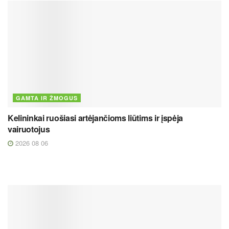
GAMTA IR ŽMOGUS
Kelininkai ruošiasi artėjančioms liūtims ir įspėja
vairuotojus
2026 08 06