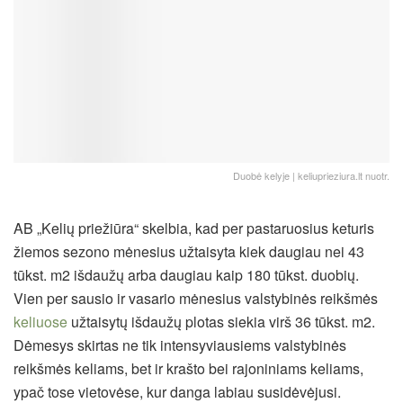
Duobė kelyje | keliuprieziura.lt nuotr.
AB „Kelių priežiūra“ skelbia, kad per pastaruosius keturis
žiemos sezono mėnesius užtaisyta kiek daugiau nei 43
tūkst. m2 išdaužų arba daugiau kaip 180 tūkst. duobių.
Vien per sausio ir vasario mėnesius valstybinės reikšmės
keliuose
užtaisytų išdaužų plotas siekia virš 36 tūkst. m2.
Dėmesys skirtas ne tik intensyviausiems valstybinės
reikšmės keliams, bet ir krašto bei rajoniniams keliams,
ypač tose vietovėse, kur danga labiau susidėvėjusi.