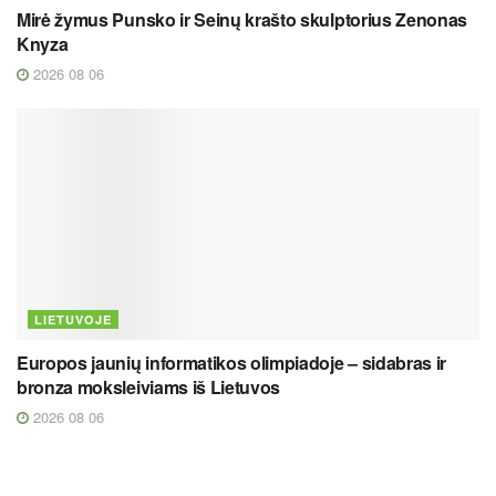
Mirė žymus Punsko ir Seinų krašto skulptorius Zenonas
Knyza
2026 08 06
LIETUVOJE
Europos jaunių informatikos olimpiadoje – sidabras ir
bronza moksleiviams iš Lietuvos
2026 08 06