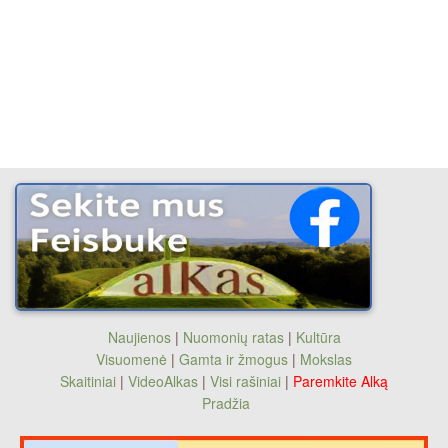
Naujienos
|
Nuomonių ratas
|
Kultūra
Visuomenė
|
Gamta ir žmogus
|
Mokslas
Skaitiniai
|
VideoAlkas
|
Visi rašiniai
|
Paremkite Alką
Pradžia