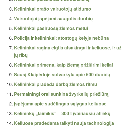
Kelininkai prašo vairuotojų atidumo
Vairuotojai įspėjami saugotis duobių
Kelininkai pasiruošę žiemos metui
Policija ir kelininkai: atostogų kelyje nebūna
Kelininkai ragina elgtis atsakingai ir keliuose, ir už
jų ribų
Kelininkai primena, kaip žiemą prižiūrimi keliai
Sausį Klaipėdoje sutvarkyta apie 500 duobių
Kelininkai pradeda darbą žiemos ritmu
Permainingi orai sunkina žvyrkelių priežiūrą
Įspėjama apie sudėtingas sąlygas keliuose
Kelininkų „laimikis“ – 300 t įvairiausių atliekų
Keliuose pradedama taikyti nauja technologija