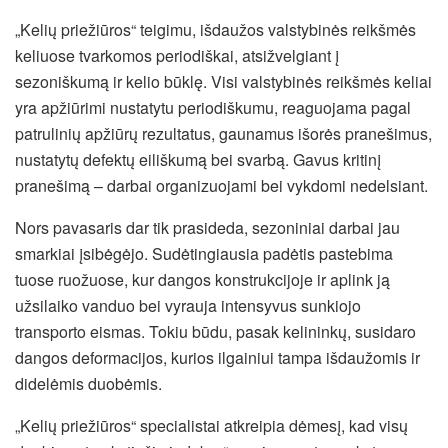
„Kelių priežiūros“ teigimu, išdaužos valstybinės reikšmės
keliuose tvarkomos periodiškai, atsižvelgiant į
sezoniškumą ir kelio būklę. Visi valstybinės reikšmės keliai
yra apžiūrimi nustatytu periodiškumu, reaguojama pagal
patrulinių apžiūrų rezultatus, gaunamus išorės pranešimus,
nustatytų defektų eiliškumą bei svarbą. Gavus kritinį
pranešimą – darbai organizuojami bei vykdomi nedelsiant.
Nors pavasaris dar tik prasideda, sezoniniai darbai jau
smarkiai įsibėgėjo. Sudėtingiausia padėtis pastebima
tuose ruožuose, kur dangos konstrukcijoje ir aplink ją
užsilaiko vanduo bei vyrauja intensyvus sunkiojo
transporto eismas. Tokiu būdu, pasak kelininkų, susidaro
dangos deformacijos, kurios ilgainiui tampa išdaužomis ir
didelėmis duobėmis.
„Kelių priežiūros“ specialistai atkreipia dėmesį, kad visų