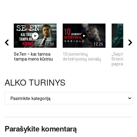
17:50
12:25
Se7en – kai tamsa
10 įsimintinų
„Septynių Ka
tampa meno kūriniu
detektyvinių serialų
Riteris" – kai
paprastumas
ALKO TURINYS
ALKO
TURINYS
Parašykite komentarą