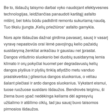
Be to, išdaužų taisymo darbai vyko naudojant efektyvesnes
technologijas, leidžiančias panaudoti karštąjį asfalto
mišinį, bei tokiu būdu padidinti remontu sukuriamą naudą.
Tuo tikslu įjungta „Kelių priežiūros“ asfalto gamykla.
Nors apie išdaužas dažnai girdima pavasarį, sausį ir vasarį
vyravę nepastovūs orai lėmė pavojingų kelio pažaidų
susidarymą ženkliai anksčiau ir gausiau nei įprastai.
Dangos viršutinio sluoksnio bei duobių susidarymą lemia
klimato ir orų pokyčiai kuomet per degradavusių kelių
dangos plyšius ir plyšių tinklą atlydžio metu vanduo
prasiskverbia į gilesnius dangos sluoksnius, o vėliau
šalant plečiasi ir ardo dangos sluoksnius. Vykstant eismui,
tuose ruožuose susidaro išdaužos. Bendrovės teigimu, ši
žiema buvo ypač nedėkinga keliams dėl agresyvių
užšalimo ir atšilimo ciklų, tad jau sausį buvo taisomos
pirmosios išdaužos.