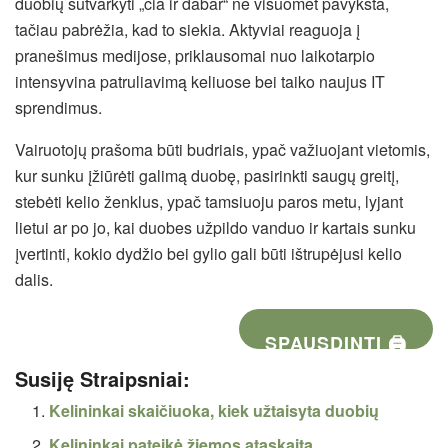
duobių sutvarkyti „čia ir dabar“ ne visuomet pavyksta,
tačiau pabrėžia, kad to siekia. Aktyviai reaguoja į
pranešimus medijose, priklausomai nuo laikotarpio
intensyvina patruliavimą keliuose bei taiko naujus IT
sprendimus.
Vairuotojų prašoma būti budriais, ypač važiuojant vietomis,
kur sunku įžiūrėti galimą duobę, pasirinkti saugų greitį,
stebėti kelio ženklus, ypač tamsiuoju paros metu, lyjant
lietui ar po jo, kai duobes užpildo vanduo ir kartais sunku
įvertinti, kokio dydžio bei gylio gali būti ištrupėjusi kelio
dalis.
SPAUSDINTI 🖨
Susiję Straipsniai:
Kelininkai skaičiuoka, kiek užtaisyta duobių
Kelininkai pateikė žiemos ataskaitą