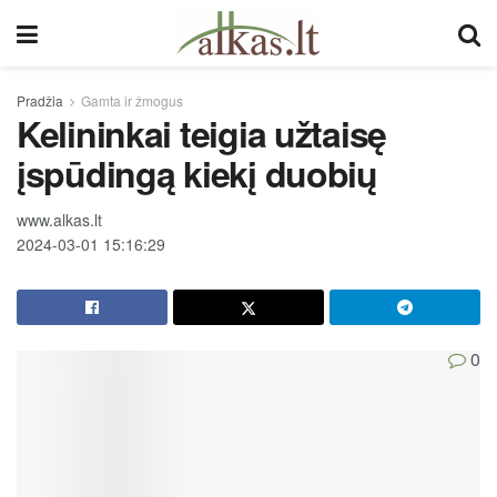
Pradžia
Gamta ir žmogus
Kelininkai teigia užtaisę
įspūdingą kiekį duobių
www.alkas.lt
2024-03-01 15:16:29
0