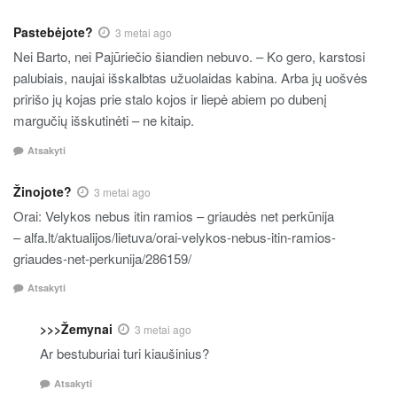
Pastebėjote?
3 metai ago
Nei Barto, nei Pajūriečio šiandien nebuvo. – Ko gero, karstosi
palubiais, naujai išskalbtas užuolaidas kabina. Arba jų uošvės
pririšo jų kojas prie stalo kojos ir liepė abiem po dubenį
margučių išskutinėti – ne kitaip.
Atsakyti
Žinojote?
3 metai ago
Orai: Velykos nebus itin ramios – griaudės net perkūnija
– alfa.lt/aktualijos/lietuva/orai-velykos-nebus-itin-ramios-
griaudes-net-perkunija/286159/
Atsakyti
>>>Žemynai
3 metai ago
Ar bestuburiai turi kiaušinius?
Atsakyti