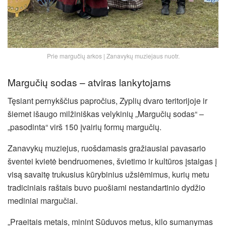
Prie margučių arkos | Zanavykų muziejaus nuotr.
Margučių sodas – atviras lankytojams
Tęsiant pernykščius papročius, Zyplių dvaro teritorijoje ir
šiemet išaugo milžiniškas velykinių „Margučių sodas“ –
„pasodinta“ virš 150 įvairių formų margučių.
Zanavykų muziejus, ruošdamasis gražiausiai pavasario
šventei kvietė bendruomenes, švietimo ir kultūros įstaigas į
visą savaitę trukusius kūrybinius užsiėmimus, kurių metu
tradiciniais raštais buvo puošiami nestandartinio dydžio
mediniai margučiai.
„Praeitais metais, minint Sūduvos metus, kilo sumanymas