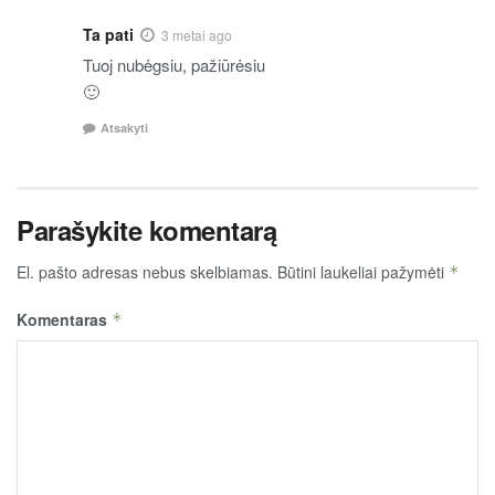
Ta pati
3 metai ago
Tuoj nubėgsiu, pažiūrėsiu
🙂
Atsakyti
Parašykite komentarą
El. pašto adresas nebus skelbiamas.
Būtini laukeliai pažymėti
*
Komentaras
*