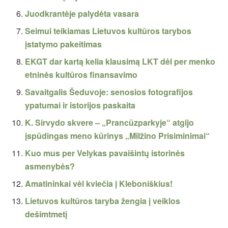
Juodkrantėje palydėta vasara
Seimui teikiamas Lietuvos kultūros tarybos
įstatymo pakeitimas
EKGT dar kartą kelia klausimą LKT dėl per menko
etninės kultūros finansavimo
Savaitgalis Šeduvoje: senosios fotografijos
ypatumai ir istorijos paskaita
K. Sirvydo skvere – „Prancūzparkyje“ atgijo
įspūdingas meno kūrinys „Milžino Prisiminimai“
Kuo mus per Velykas pavaišintų istorinės
asmenybės?
Amatininkai vėl kviečia į Kleboniškius!
Lietuvos kultūros taryba žengia į veiklos
dešimtmetį