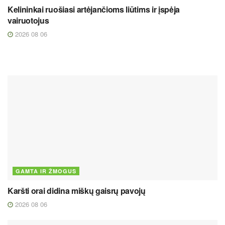
Kelininkai ruošiasi artėjančioms liūtims ir įspėja
vairuotojus
2026 08 06
GAMTA IR ŽMOGUS
Karšti orai didina miškų gaisrų pavojų
2026 08 06