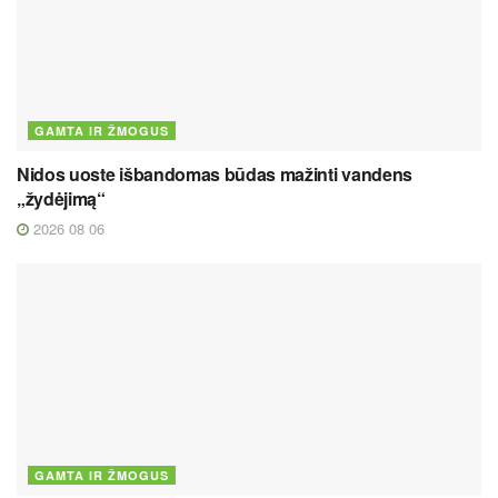
GAMTA IR ŽMOGUS
Nidos uoste išbandomas būdas mažinti vandens
„žydėjimą“
2026 08 06
GAMTA IR ŽMOGUS