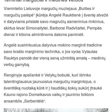
Vienintelio Lietuvoje margučių muziejaus „Buities ir
margučių palėpė“ įkūrėja Angelė Rauktienė į šventę atvežė
ir dalyviams pristatė savo magručių asmeninius rinkinius,
skirtus Ievai Simonaitytei, Barborai Radvilaitei, Pempės
dienai ir kitoms atmintinoms datoms paminėti.
Angelė susirinkusius dalyvius mokino marginti tradicine
savo krašto marginimo technika, o jos vyras Vytautas
Rauktys parodė dar vieną seną užmirštą amatą – medinių
verbų gamybą.
Renginyje apsilankė ir Velykų bobutė, kuri išrinko
talentingiausius jaunuosius margučių margintojus, o
šventišką nuotaką kūrė ir į liaudiškų šokių sukūrį įtraukė
Kauno rajono Domeikavos vaikų ir jaunimo folkloro
ansamblis „Serbentėlė“.