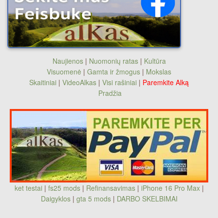
Naujienos
|
Nuomonių ratas
|
Kultūra
Visuomenė
|
Gamta ir žmogus
|
Mokslas
Skaitiniai
|
VideoAlkas
|
Visi rašiniai
|
Paremkite Alką
Pradžia
ket testai
|
fs25 mods
|
Refinansavimas
|
iPhone 16 Pro Max
|
Daigyklos
|
gta 5 mods
|
DARBO SKELBIMAI