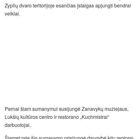
Zyplių dvaro teritorijoje esančias įstaigas apjungti bendrai
veiklai.
Pernai šiam sumanymui susijungė Zanavykų muziejaus,
Lukšių kultūros centro ir restorano „Kuchmistrai“
darbuotojai.
Šiemet prie šio sumanymo prisijungė daugybė kitų regiono