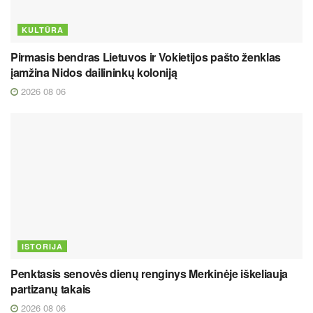
KULTŪRA
Pirmasis bendras Lietuvos ir Vokietijos pašto ženklas
įamžina Nidos dailininkų koloniją
2026 08 06
ISTORIJA
Penktasis senovės dienų renginys Merkinėje iškeliauja
partizanų takais
2026 08 06