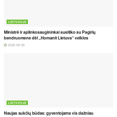
LIETUVOJE
Ministrė ir aplinkosaugininkai susitiko su Pagirių
bendruomene dėl „Homanit Lietuva“ veiklos
2026 08 06
LIETUVOJE
Naujas sukčių būdas: gyventojams vis dažniau