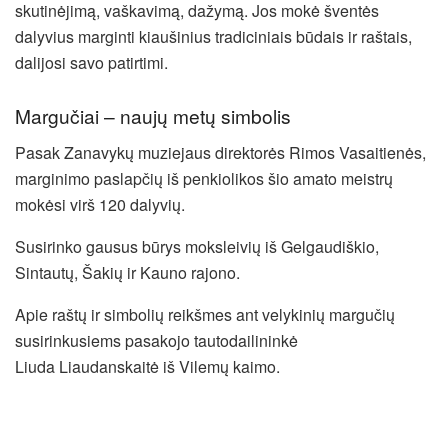
skutinėjimą, vaškavimą, dažymą. Jos mokė šventės
dalyvius marginti kiaušinius tradiciniais būdais ir raštais,
dalijosi savo patirtimi.
Margučiai – naujų metų simbolis
Pasak Zanavykų muziejaus direktorės Rimos Vasaitienės,
marginimo paslapčių iš penkiolikos šio amato meistrų
mokėsi virš 120 dalyvių.
Susirinko gausus būrys moksleivių iš Gelgaudiškio,
Sintautų, Šakių ir Kauno rajono.
Apie raštų ir simbolių reikšmes ant velykinių margučių
susirinkusiems pasakojo tautodailininkė
Liuda Liaudanskaitė iš Vilemų kaimo.