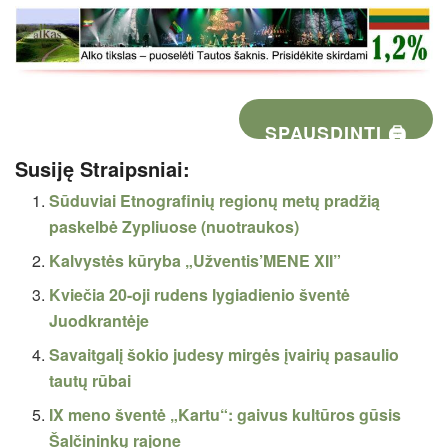
SPAUSDINTI 🖨
Susiję Straipsniai:
Sūduviai Etnografinių regionų metų pradžią
paskelbė Zypliuose (nuotraukos)
Kalvystės kūryba „Užventis’MENE XII”
Kviečia 20-oji rudens lygiadienio šventė
Juodkrantėje
Savaitgalį šokio judesy mirgės įvairių pasaulio
tautų rūbai
IX meno šventė „Kartu“: gaivus kultūros gūsis
Šalčininkų rajone