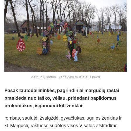
Margučių sodas | Zanavykų muziejaus nuotr.
Pasak tautodailininkės, pagrindiniai margučių raštai
prasideda nuo taško, vėliau, pridedant papildomus
brūkšniukus, išgaunami kiti ženklai:
rombas, saulutė, žvaigždė, gyvačiukas, ugnies ženklas ir
kt. Margučių raštuose sudėtos visos Visatos atsiradimo