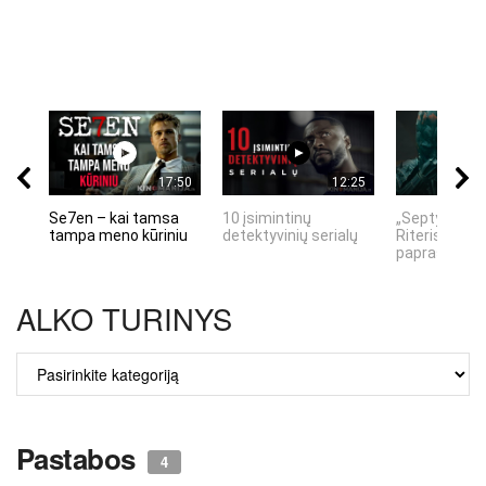
17:50
12:25
Se7en – kai tamsa
10 įsimintinų
„Septynių Ka
tampa meno kūriniu
detektyvinių serialų
Riteris" – kai
paprastumas
ALKO TURINYS
ALKO
TURINYS
Pastabos
4