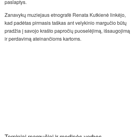
paslaptys.
Zanavykų muziejaus etnografė Renata Kutkienė linkėjo,
kad padėtas pirmasis taškas ant velykinio margučio būtų
pradžia į savojo krašto papročių puoselėjimą, išsaugojimą
ir perdavimą ateinančioms kartoms.
Teminiai margučiai ir medinės verbos