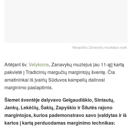
Margučiai | Zanavykų muziejaus nuotr.
Artėjant šv.
Velykoms
, Zanavykų muziejus jau 11-ąjį kartą
pakvietė į Tradicinių margučių margintojų šventę. Čia
amatininkai iš įvairių Sūduvos kampelių dalinosi
marginimo paslaptimis.
Šiemet šventėje dalyvavo Gelgaudiškio, Sintautų,
Jankų, Lekėčių, Šakių, Zapyškio ir Šilutės rajono
margintojos, kurios pademonstravo savo įvaldytas ir iš
kartos į kartą perduodamas marginimo technikas: