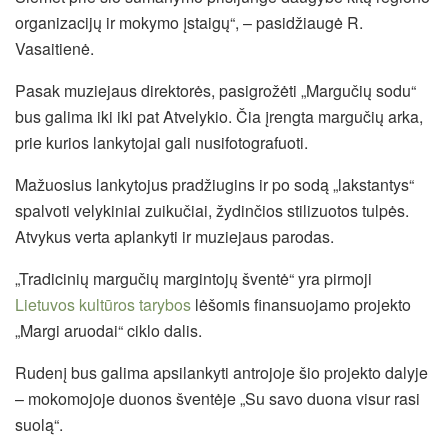
organizacijų ir mokymo įstaigų“, – pasidžiaugė R.
Vasaitienė.
Pasak muziejaus direktorės, pasigrožėti „Margučių sodu“
bus galima iki iki pat Atvelykio. Čia įrengta margučių arka,
prie kurios lankytojai gali nusifotografuoti.
Mažuosius lankytojus pradžiugins ir po sodą „lakstantys“
spalvoti velykiniai zuikučiai, žydinčios stilizuotos tulpės.
Atvykus verta aplankyti ir muziejaus parodas.
„Tradicinių margučių margintojų šventė“ yra pirmoji
Lietuvos kultūros tarybos
lėšomis finansuojamo projekto
„Margi aruodai“ ciklo dalis.
Rudenį bus galima apsilankyti antrojoje šio projekto dalyje
– mokomojoje duonos šventėje „Su savo duona visur rasi
suolą“.