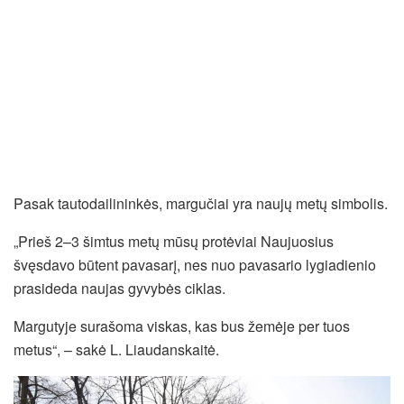
Pasak tautodailininkės, margučiai yra naujų metų simbolis.
„Prieš 2–3 šimtus metų mūsų protėviai Naujuosius
švęsdavo būtent pavasarį, nes nuo pavasario lygiadienio
prasideda naujas gyvybės ciklas.
Margutyje surašoma viskas, kas bus žemėje per tuos
metus“, – sakė L. Liaudanskaitė.