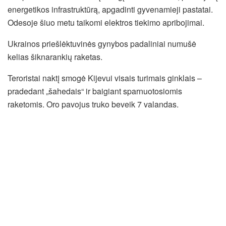
energetikos infrastruktūrą, apgadinti gyvenamieji pastatai.
Odesoje šiuo metu taikomi elektros tiekimo apribojimai.
Ukrainos priešlėktuvinės gynybos padaliniai numušė
kelias šiknarankių raketas.
Teroristai naktį smogė Kijevui visais turimais ginklais –
pradedant „šahedais“ ir baigiant sparnuotosiomis
raketomis. Oro pavojus truko beveik 7 valandas.