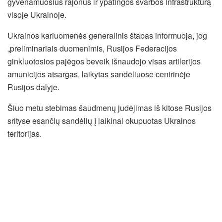
gyvenamuosius rajonus ir ypatingos svarbos infrastruktūrą
visoje Ukrainoje.
Ukrainos kariuomenės generalinis štabas informuoja, jog
„preliminariais duomenimis, Rusijos Federacijos
ginkluotosios pajėgos beveik išnaudojo visas artilerijos
amunicijos atsargas, laikytas sandėliuose centrinėje
Rusijos dalyje.
Šiuo metu stebimas šaudmenų judėjimas iš kitose Rusijos
srityse esančių sandėlių į laikinai okupuotas Ukrainos
teritorijas.