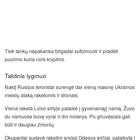
Tiek tankų nepakanka brigadai suformuoti ir pradėti
puolimo kuria nors kryptimi.
Taktinis lygmuo
Naktį Rusijos teroristai surengė dar vieną masinę Ukrainos
miestų ataką raketomis ir dronais.
Viena raketa Lvivo srityje pataikė į gyvenamąjį namą. Žuvo
du namuose buvę vyrai ir dvi moterys. Po griuvėsiais gali
būti ir daugiau žmonių.
Okupantai sudavė raketinį smūgį Odesos sričiai, pataikyta į