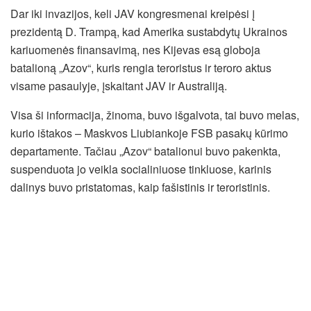
Dar iki invazijos, keli JAV kongresmenai kreipėsi į
prezidentą D. Trampą, kad Amerika sustabdytų Ukrainos
kariuomenės finansavimą, nes Kijevas esą globoja
batalioną „Azov“, kuris rengia teroristus ir teroro aktus
visame pasaulyje, įskaitant JAV ir Australiją.
Visa ši informacija, žinoma, buvo išgalvota, tai buvo melas,
kurio ištakos – Maskvos Liubiankoje FSB pasakų kūrimo
departamente. Tačiau „Azov“ batalionui buvo pakenkta,
suspenduota jo veikla socialiniuose tinkluose, karinis
dalinys buvo pristatomas, kaip fašistinis ir teroristinis.