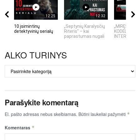
12:25
12:32
10 įsimintinų
„Septynių Karalysčių
„MIRĘS INTE
detektyvinių serialų
Riteris" – kai
KODĖL DIDŽIO
paprastumas nugali
INTERNETO N
ALKO TURINYS
ALKO
TURINYS
Parašykite komentarą
El. pašto adresas nebus skelbiamas.
Būtini laukeliai pažymėti
*
Komentaras
*