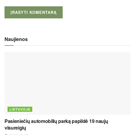
Naujienos
LIETUVOJE
Pasieniečių automobilių parką papildė 19 naujų
visureigių