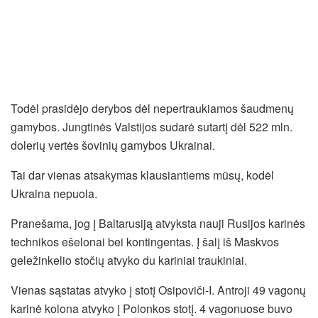
Todėl prasidėjo derybos dėl nepertraukiamos šaudmenų
gamybos. Jungtinės Valstijos sudarė sutartį dėl 522 mln.
dolerių vertės šovinių gamybos Ukrainai.
Tai dar vienas atsakymas klausiantiems mūsų, kodėl
Ukraina nepuola.
Pranešama, jog į Baltarusiją atvyksta nauji Rusijos karinės
technikos ešelonai bei kontingentas. Į šalį iš Maskvos
geležinkelio stočių atvyko du kariniai traukiniai.
Vienas sąstatas atvyko į stotį Osipoviči-I. Antroji 49 vagonų
karinė kolona atvyko į Polonkos stotį. 4 vagonuose buvo