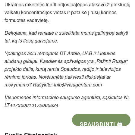
Ukrainos raketinės ir artilerijos pajėgos atakavo 2 ginkluotų
valkatų koncentracijos vietas ir pataikė į rusų karinės
formuotės vadavietę.
Dėkojame, kad remiate ir suteikiate mums galimybę sakyti
tai, ką iš tiesų galvojame.
Ypatingas ačiū rėmėjams DT Artelė, UAB ir Lietuvos
aludarių gildijai. Kasdienės apžvalgos yra „Pažinti Rusiją“
projekto dalis, kurią remia Spaudos, radijo ir televizijos
rėmimo fondas. Norėtumėte pakviesti diskusijai ar
mokymams? Rašykite: info@visagentura.com
Visuomenės informacinio saugumo agentūra, sąskaitos Nr.
LT447300010172065624
SPAUSDINTI 🖨
Susiję Straipsniai: