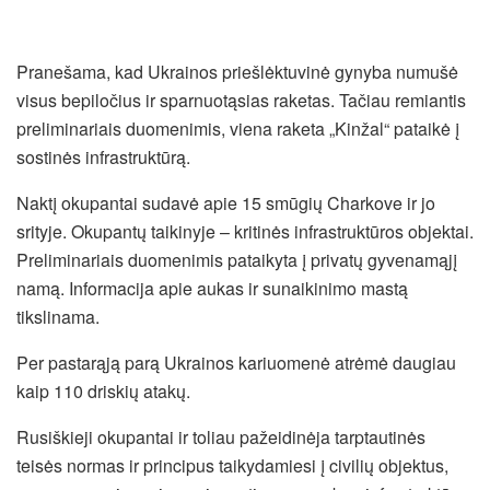
Pranešama, kad Ukrainos priešlėktuvinė gynyba numušė
visus bepiločius ir sparnuotąsias raketas. Tačiau remiantis
preliminariais duomenimis, viena raketa „Kinžal“ pataikė į
sostinės infrastruktūrą.
Naktį okupantai sudavė apie 15 smūgių Charkove ir jo
srityje. Okupantų taikinyje – kritinės infrastruktūros objektai.
Preliminariais duomenimis pataikyta į privatų gyvenamąjį
namą. Informacija apie aukas ir sunaikinimo mastą
tikslinama.
Per pastarąją parą Ukrainos kariuomenė atrėmė daugiau
kaip 110 driskių atakų.
Rusiškieji okupantai ir toliau pažeidinėja tarptautinės
teisės normas ir principus taikydamiesi į civilių objektus,