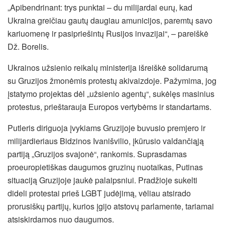
„Apibendrinant: trys punktai – du milijardai eurų, kad
Ukraina greičiau gautų daugiau amunicijos, paremtų savo
kariuomenę ir pasipriešintų Rusijos invazijai“, – pareiškė
Dž. Borelis.
Ukrainos užsienio reikalų ministerija išreiškė solidarumą
su Gruzijos žmonėmis protestų akivaizdoje. Pažymima, jog
įstatymo projektas dėl „užsienio agentų“, sukėlęs masinius
protestus, prieštarauja Europos vertybėms ir standartams.
Putleris diriguoja įvykiams Gruzijoje buvusio premjero ir
milijardieriaus Bidzinos Ivanišvilio, įkūrusio valdančiąją
partiją „Gruzijos svajonė“, rankomis. Suprasdamas
proeuropietiškas daugumos gruzinų nuotaikas, Putinas
situaciją Gruzijoje jaukė palaipsniui. Pradžioje sukelti
dideli protestai prieš LGBT judėjimą, vėliau atsirado
prorusiškų partijų, kurios įgijo atstovų parlamente, tariamai
atsiskirdamos nuo daugumos.