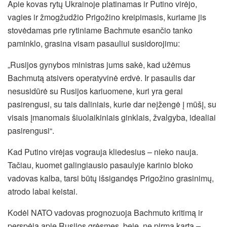
Apie kovas rytų Ukrainoje platinamas ir Putino virėjo,
vagies ir žmogžudžio Prigožino kreipimasis, kuriame jis
stovėdamas prie rytiniame Bachmute esančio tanko
paminklo, grasina visam pasauliui susidorojimu:
„Rusijos gynybos ministras jums sakė, kad užėmus
Bachmutą atsivers operatyvinė erdvė. Ir pasaulis dar
nesusidūrė su Rusijos kariuomene, kuri yra gerai
pasirengusi, su tais daliniais, kurie dar neįžengė į mūšį, su
visais įmanomais šiuolaikiniais ginklais, žvalgyba, idealiai
pasirengusi“.
Kad Putino virėjas vograuja kliedesius – nieko nauja.
Tačiau, kuomet galingiausio pasaulyje karinio bloko
vadovas kalba, tarsi būtų išsigandęs Prigožino grasinimų,
atrodo labai keistai.
Kodėl NATO vadovas prognozuoja Bachmuto kritimą ir
perspėja apie Rusijos grėsmes, beje, ne pirmą kartą –