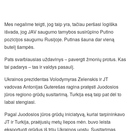
Mes negalime teigti, jog taip yra, tačiau peršasi logiška
išvada, jog JAV saugumo tarnybos susirūpino Putino
pozicijos saugumu Rusijoje. Putinas šauna dar vieną
butelį šampės.
Pats svarbiausias uždavinys – pavergti žmonių protus. Kas
tai padarys – tas ir valdys pasaulį.
Ukrainos prezidentas Volodymyras Zelenskis ir JT
vadovas Antonijas Guterešas ragina pratęsti Juodosios
jūros regiono grūdų susitarimą. Turkija esą taip pat dėl to
labai stengiasi.
Pagal Juodosios jūros grūdų iniciatyvą, kuriai tarpininkavo
JT ir Turkija, praėjusių metų liepos mėn. buvo leista
eksportuoti grūdus iš trijų Ukrainos uostų. Susitarimas