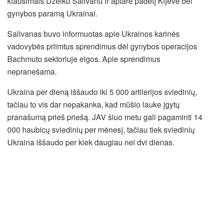
klausimais Džeiku Salivanu ir aptarė padėtį Kijeve bei
gynybos paramą Ukrainai.
Salivanas buvo informuotas apie Ukrainos karinės
vadovybės priimtus sprendimus dėl gynybos operacijos
Bachmuto sektoriuje eigos. Apie sprendimus
nepranešama.
Ukraina per dieną iššaudo iki 5 000 artilerijos sviedinių,
tačiau to vis dar nepakanka, kad mūšio lauke įgytų
pranašumą prieš priešą. JAV šiuo metu gali pagaminti 14
000 haubicų sviedinių per mėnesį, tačiau tiek sviedinių
Ukraina iššaudo per kiek daugiau nei dvi dienas.