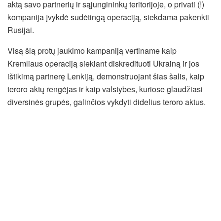
aktą savo partnerių ir sąjungininkų teritorijoje, o privati (!)
kompanija įvykdė sudėtingą operaciją, siekdama pakenkti
Rusijai.
Visą šią protų jaukimo kampaniją vertiname kaip
Kremliaus operaciją siekiant diskredituoti Ukrainą ir jos
ištikimą partnerę Lenkiją, demonstruojant šias šalis, kaip
teroro aktų rengėjas ir kaip valstybes, kuriose glaudžiasi
diversinės grupės, galinčios vykdyti didelius teroro aktus.