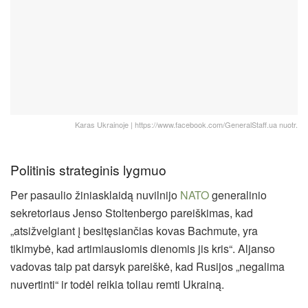
Karas Ukrainoje | https://www.facebook.com/GeneralStaff.ua nuotr.
Politinis strateginis lygmuo
Per pasaulio žiniasklaidą nuvilnijo
NATO
generalinio
sekretoriaus Jenso Stoltenbergo pareiškimas, kad
„atsižvelgiant į besitęsiančias kovas Bachmute, yra
tikimybė, kad artimiausiomis dienomis jis kris“. Aljanso
vadovas taip pat darsyk pareiškė, kad Rusijos „negalima
nuvertinti“ ir todėl reikia toliau remti Ukrainą.