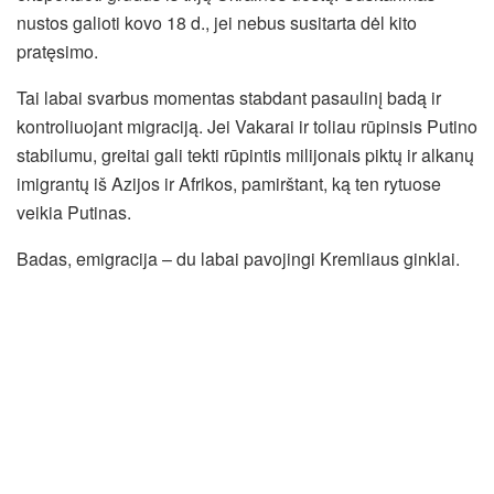
nustos galioti kovo 18 d., jei nebus susitarta dėl kito
pratęsimo.
Tai labai svarbus momentas stabdant pasaulinį badą ir
kontroliuojant migraciją. Jei Vakarai ir toliau rūpinsis Putino
stabilumu, greitai gali tekti rūpintis milijonais piktų ir alkanų
imigrantų iš Azijos ir Afrikos, pamirštant, ką ten rytuose
veikia Putinas.
Badas, emigracija – du labai pavojingi Kremliaus ginklai.