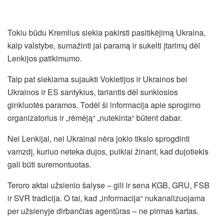
Tokiu būdu Kremlius siekia pakirsti pasitikėjimą Ukraina,
kaip valstybe, sumažinti jai paramą ir sukelti įtarimų dėl
Lenkijos patikimumo.
Taip pat siekiama sujaukti Vokietijos ir Ukrainos bei
Ukrainos ir ES santykius, tariantis dėl sunkiosios
ginkluotės paramos. Todėl ši informacija apie sprogimo
organizatorius ir „rėmėją“ „nutekinta“ būtent dabar.
Nei Lenkijai, nei Ukrainai nėra jokio tikslo sprogdinti
vamzdį, kuriuo neteka dujos, puikiai žinant, kad dujotiekis
gali būti suremontuotas.
Teroro aktai užsienio šalyse – gili ir sena KGB, GRU, FSB
ir SVR tradicija. O tai, kad „informacija“ nukanalizuojama
per užsienyje dirbančias agentūras – ne pirmas kartas.