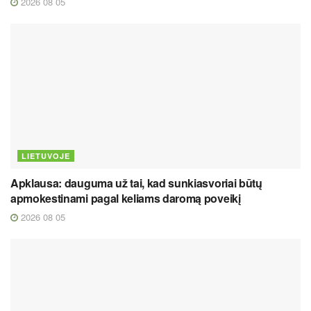
2026 08 05
LIETUVOJE
Apklausa: dauguma už tai, kad sunkiasvoriai būtų
apmokestinami pagal keliams daromą poveikį
2026 08 05