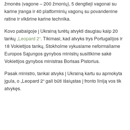
žmonės (vagone – 200 žmonių), 5 dengtieji vagonai su
karine įranga ir 40 platforminių vagonų su povandenine
ratine ir vikšrine karine technika.
Kovo pabaigoje į Ukrainą turėtų atvykti daugiau kaip 20
tankų
„Leopard 2“
. Tikimasi, kad atvyks trys Portugalijos ir
18 Vokietijos tankų, Stokholme vykusiame neformaliame
Europos Sąjungos gynybos ministrų susitikime sakė
Vokietijos gynybos ministras Borisas Pistorius.
Pasak ministro, tankai atvyks į Ukrainą kartu su apmokyta
įgula, o „Leopard 2“ gali būti išsiųstas į fronto liniją vos tik
atvykęs.