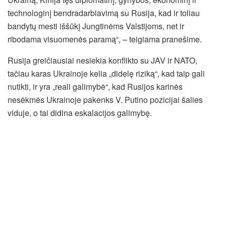
technologinį bendradarbiavimą su Rusija, kad ir toliau
bandytų mesti iššūkį Jungtinėms Valstijoms, net ir
ribodama visuomenės paramą“, – teigiama pranešime.
Rusija greičiausiai nesiekia konflikto su JAV ir NATO,
tačiau karas Ukrainoje kelia „didelę riziką“, kad taip gali
nutikti, ir yra „reali galimybė“, kad Rusijos karinės
nesėkmės Ukrainoje pakenks V. Putino pozicijai šalies
viduje, o tai didina eskalacijos galimybę.