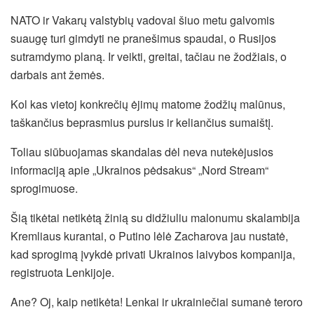
NATO ir Vakarų valstybių vadovai šiuo metu galvomis
suaugę turi gimdyti ne pranešimus spaudai, o Rusijos
sutramdymo planą. Ir veikti, greitai, tačiau ne žodžiais, o
darbais ant žemės.
Kol kas vietoj konkrečių ėjimų matome žodžių malūnus,
taškančius beprasmius purslus ir keliančius sumaištį.
Toliau siūbuojamas skandalas dėl neva nutekėjusios
informaciją apie „Ukrainos pėdsakus“ „Nord Stream“
sprogimuose.
Šią tikėtai netikėtą žinią su didžiuliu malonumu skalambija
Kremliaus kurantai, o Putino lėlė Zacharova jau nustatė,
kad sprogimą įvykdė privati Ukrainos laivybos kompanija,
registruota Lenkijoje.
Ane? Oj, kaip netikėta! Lenkai ir ukrainiečiai sumanė teroro