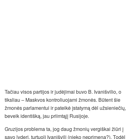
Tačiau visos partijos ir judėjimai buvo B. Ivanišvilio, o
tiksliau – Maskvos kontroliuojami žmonės. Būtent šie
žmonės parlamentui ir pateikė įstatymą dėl užsieniečių,
beveik identišką, jau priimtąjį Rusijoje.
Gruzijos problema ta, jog daug žmonių vergiškai žiūri į
savo lyderį, turtuolį Ivanišvilį (nieko neprimena?). Todėl