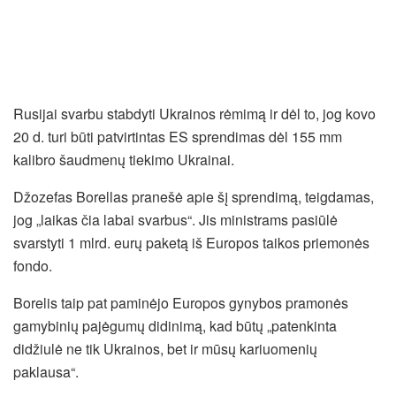
Rusijai svarbu stabdyti Ukrainos rėmimą ir dėl to, jog kovo
20 d. turi būti patvirtintas ES sprendimas dėl 155 mm
kalibro šaudmenų tiekimo Ukrainai.
Džozefas Borellas pranešė apie šį sprendimą, teigdamas,
jog „laikas čia labai svarbus“. Jis ministrams pasiūlė
svarstyti 1 mlrd. eurų paketą iš Europos taikos priemonės
fondo.
Borelis taip pat paminėjo Europos gynybos pramonės
gamybinių pajėgumų didinimą, kad būtų „patenkinta
didžiulė ne tik Ukrainos, bet ir mūsų kariuomenių
paklausa“.