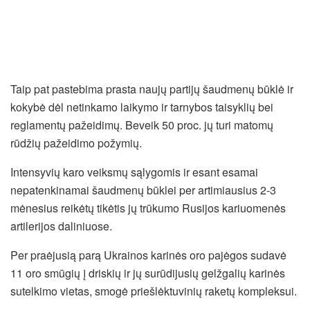
Taip pat pastebima prasta naujų partijų šaudmenų būklė ir
kokybė dėl netinkamo laikymo ir tarnybos taisyklių bei
reglamentų pažeidimų. Beveik 50 proc. jų turi matomų
rūdžių pažeidimo požymių.
Intensyvių karo veiksmų sąlygomis ir esant esamai
nepatenkinamai šaudmenų būklei per artimiausius 2-3
mėnesius reikėtų tikėtis jų trūkumo Rusijos kariuomenės
artilerijos daliniuose.
Per praėjusią parą Ukrainos karinės oro pajėgos sudavė
11 oro smūgių į driskių ir jų surūdijusių gelžgalių karinės
sutelkimo vietas, smogė priešlėktuvinių raketų kompleksui.