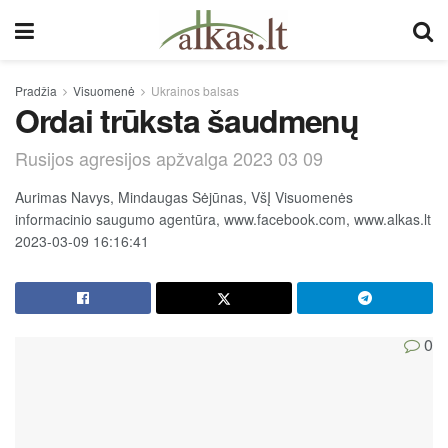
Pradžia
Visuomenė
Ukrainos balsas
Ordai trūksta šaudmenų
Rusijos agresijos apžvalga 2023 03 09
Aurimas Navys, Mindaugas Sėjūnas, VšĮ Visuomenės
informacinio saugumo agentūra, www.facebook.com, www.alkas.lt
2023-03-09 16:16:41
0