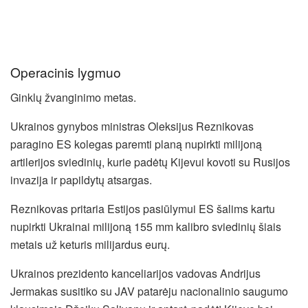
Operacinis lygmuo
Ginklų žvanginimo metas.
Ukrainos gynybos ministras Oleksijus Reznikovas
paragino ES kolegas paremti planą nupirkti milijoną
artilerijos sviedinių, kurie padėtų Kijevui kovoti su Rusijos
invazija ir papildytų atsargas.
Reznikovas pritaria Estijos pasiūlymui ES šalims kartu
nupirkti Ukrainai milijoną 155 mm kalibro sviedinių šiais
metais už keturis milijardus eurų.
Ukrainos prezidento kanceliarijos vadovas Andrijus
Jermakas susitiko su JAV patarėju nacionalinio saugumo