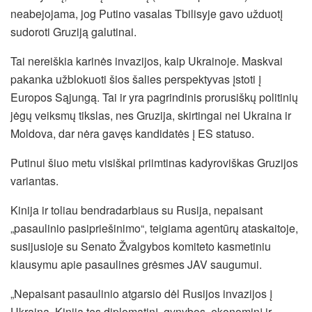
neabejojama, jog Putino vasalas Tbilisyje gavo užduotį
sudoroti Gruziją galutinai.
Tai nereiškia karinės invazijos, kaip Ukrainoje. Maskvai
pakanka užblokuoti šios šalies perspektyvas įstoti į
Europos Sąjungą. Tai ir yra pagrindinis prorusiškų politinių
jėgų veiksmų tikslas, nes Gruzija, skirtingai nei Ukraina ir
Moldova, dar nėra gavęs kandidatės į ES statuso.
Putinui šiuo metu visiškai priimtinas kadyroviškas Gruzijos
variantas.
Kinija ir toliau bendradarbiaus su Rusija, nepaisant
„pasaulinio pasipriešinimo“, teigiama agentūrų ataskaitoje,
susijusioje su Senato Žvalgybos komiteto kasmetiniu
klausymu apie pasaulines grėsmes JAV saugumui.
„Nepaisant pasaulinio atgarsio dėl Rusijos invazijos į
Ukrainą, Kinija tęs diplomatinį, gynybos, ekonominį ir