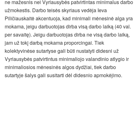
ne mažesnis nei Vyriausybės patvirtintas minimalus darbo
užmokestis. Darbo teisės skyriaus vedėja Ieva
Piličiauskaitė akcentuoja, kad minimali mėnesinė alga yra
mokama, jeigu darbuotojas dirba visą darbo laiką (40 val.
per savaitę). Jeigu darbuotojas dirba ne visą darbo laiką,
jam už tokį darbą mokama proporcingai. Tiek
kolektyvinėse sutartyse gali būti nustatyti didesni už
Vyriausybės patvirtintus minimaliojo valandinio atlygio ir
minimaliosios mėnesinės algos dydžiai, tiek darbo
sutartyje šalys gali susitarti dėl didesnio apmokėjimo.