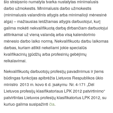
šio straipsnio numatyta tvarka nustatytas minimalusis
darbo užmokestis. Minimalusis darbo užmokestis
(minimalusis valandinis atlygis arba minimalioji mėnesinė
alga) – mažiausias leidžiamas atlygis darbuotojui, kurį
galima mokėti nekvalifikuotą darbą dirbančiam darbuotojui
atitinkamai už vieną valandą arba visą kalendorinio
mėnesio darbo laiko normą. Nekvalifikuotu darbu laikomas
darbas, kuriam atlikti nekeliami jokie specialūs
kvalifikacinių įgūdžių arba profesinių gebėjimų
reikalavimai.
Nekvalifikuotų darbuotojų profesijų pavadinimus ir jiems
būdingas funkcijas apibrėžia Lietuvos Respublikos ūkio
ministro 2013 m. kovo 6 d. įsakymu Nr. 4-171 „Dėl
Lietuvos profesijų klasifikatoriaus LPK 2012 patvirtinimo“
patvirtintas Lietuvos profesijų klasifikatorius LPK 2012, su
kuriuo galima susipažinti
čia
.