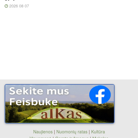
2026 08 07
Naujienos
|
Nuomonių ratas
|
Kultūra