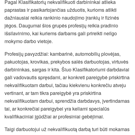
Pagal Klasifikatorių nekvalifikuoti darbininkai atlieka
paprastas ir pasikartojančias užduotis, kurioms atlikti
dažniausiai reikia rankinio naudojimo įrankių ir fizinės
jėgos. Daugumai šios grupės profesijų reikia pradinio
išsilavinimo, kai kuriems darbams gali prireikti neilgo
mokymo darbo vietoje.
Profesijų pavyzdžiai: kambarinė, automobilių plovėjas,
pakuotojas, krovikas, prekybos salės darbuotojas, virtuvės
darbininkas, sargas ir kita. Šiuo Klasifikatoriumi darbdaviai
gali vadovautis spręsdami, ar konkreti pareigybė priskirtina
nekvalifikuotam darbui, tačiau kiekvienu konkrečiu atveju
vertinant, ar tam tikra pareigybė yra priskirtina
nekvalifikuotam darbui, sprendžia darbdavys, įvertindamas
tai, ar konkrečiai pareigybei yra keliami specialūs
kvalifikaciniai įgūdžiai ar profesiniai gebėjimai.
Taigi darbuotojui už nekvalifikuotą darbą turi būti mokamas