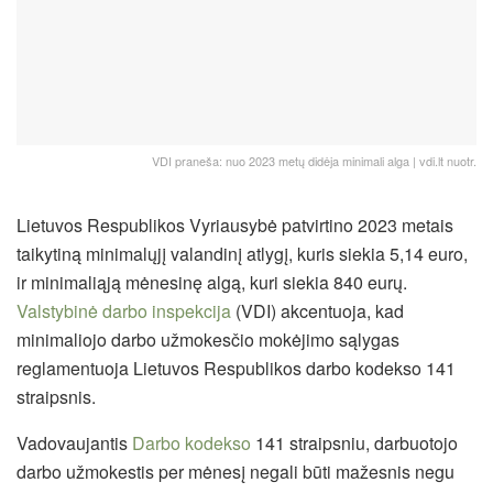
VDI praneša: nuo 2023 metų didėja minimali alga | vdi.lt nuotr.
Lietuvos Respublikos Vyriausybė patvirtino 2023 metais
taikytiną minimalųjį valandinį atlygį, kuris siekia 5,14 euro,
ir minimaliąją mėnesinę algą, kuri siekia 840 eurų.
Valstybinė darbo inspekcija
(VDI) akcentuoja, kad
minimaliojo darbo užmokesčio mokėjimo sąlygas
reglamentuoja Lietuvos Respublikos darbo kodekso 141
straipsnis.
Vadovaujantis
Darbo kodekso
141 straipsniu, darbuotojo
darbo užmokestis per mėnesį negali būti mažesnis negu