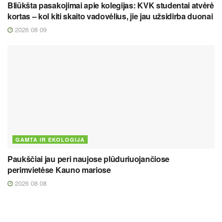
Bliūkšta pasakojimai apie kolegijas: KVK studentai atvėrė
kortas – kol kiti skaito vadovėlius, jie jau užsidirba duonai
2026 08 09
GAMTA IR EKOLOGIJA
Paukščiai jau peri naujose plūduriuojančiose
perimvietėse Kauno mariose
2026 08 08