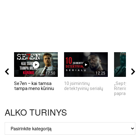
17:50
12:25
Se7en – kai tamsa
10 įsimintinų
„Septynių Ka
tampa meno kūriniu
detektyvinių serialų
Riteris" – kai
paprastumas
ALKO TURINYS
ALKO
TURINYS