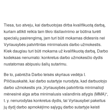
Tiesa, tuo atveju, kai darbuotojas dirba kvalifikuotą darbą,
kuriam atlikti reikia tam tikro išsilavinimo ar būtina turėti
specialų pasirengimą, jam turi būti mokamas didesnis nei
Vyriausybės patvirtintas minimalusis darbo užmokestis.
Kiek daugiau turi būti mokama už kvalifikuotą darbą, Darbo
kodeksas nenumato: konkretus darbo užmokesčio dydis
nustatomas abipusiu šalių sutarimu.
Be to, pabrėžia Darbo teisės skyriaus vedėja I.
Piličiauskaitė, kai darbo sutartyje nurodyta, kad darbuotojo
darbo užmokestis yra „Vyriausybės patvirtinta minimalioji
mėnesinė alga arba minimalusis valandinis atlygis (MMA)“,
t. y. nenurodytas konkretus dydis, tai Vyriausybei pakeitus
jų dydį darbo apmokėjimo sąlygų darbo sutartyje keisti