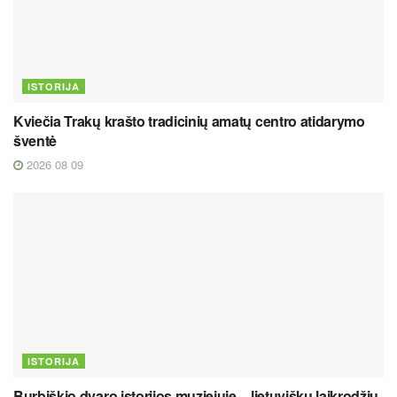
ISTORIJA
Kviečia Trakų krašto tradicinių amatų centro atidarymo
šventė
2026 08 09
ISTORIJA
Burbiškio dvaro istorijos muziejuje – lietuviškų laikrodžių