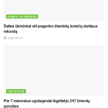
GAMTA IR ŽMOGUS
Šalies ūkininkai vėl pagerino žieminių kviečių derliaus
rekordą
2026 08 07
LIETUVOJE
Per 7 mėnesius ugniagesiai išgelbėjo 247 žmonių
gyvybes