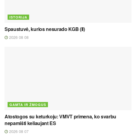
ISTORIJA
Spaustuvė, kurios nesurado KGB (II)
2026 08 08
GAMTA IR ŽMOGUS
Atostogos su keturkoju: VMVT primena, ko svarbu
nepamišti keliaujant ES
2026 08 07