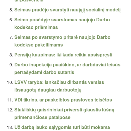
Seimas pradėjo svarstyti naująjį socialinį modelį
Seimo posėdyje svarstomas naujojo Darbo
kodekso priėmimas
Seimas po svarstymo pritarė naujojo Darbo
kodekso pakeitimams
Pensijų kaupimas: iki kada reikia apsispręsti
Darbo inspekcija paaiškino, ar darbdaviai teisūs
perrašydami darbo sutartis
LSVV taryba: lanksčiau dirbantis verslas
išsaugotų daugiau darbuotojų
VDI tikrins, ar paskelbtos prastovos teisėtos
Stakliškių gaisrininkai priversti glaustis lūšną
primenančiose patalpose
Už darbą lauko sąlygomis turi būti mokama