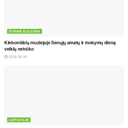
ETNINĖ KULTŪRA
Kleboniškių muziejuje Senųjų amatų ir mokymų dieną
veiklų netrūko
2026 08 09
LIETUVOJE