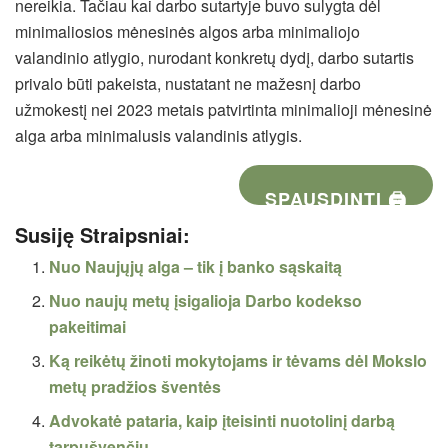
nereikia. Tačiau kai darbo sutartyje buvo sulygta dėl
minimaliosios mėnesinės algos arba minimaliojo
valandinio atlygio, nurodant konkretų dydį, darbo sutartis
privalo būti pakeista, nustatant ne mažesnį darbo
užmokestį nei 2023 metais patvirtinta minimalioji mėnesinė
alga arba minimalusis valandinis atlygis.
SPAUSDINTI 🖨
Susiję Straipsniai:
Nuo Naujųjų alga – tik į banko sąskaitą
Nuo naujų metų įsigalioja Darbo kodekso
pakeitimai
Ką reikėtų žinoti mokytojams ir tėvams dėl Mokslo
metų pradžios šventės
Advokatė pataria, kaip įteisinti nuotolinį darbą
tarpušvenčiu