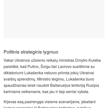
Politinis strateginis lygmuo
Vakar Ukrainos užsienio reikalų ministras Dmytro Kuleba
pareiškė, kad Putino, Šoigu bei Lavrovo susitikime su
diktatoriumi Lukašenka nebuvo priimta jokių Ukrainai
svarbių sprendimų. Ministro teigimu, Lukašenka buvo
spaudžiamas leisti naudoti Baltarusijos teritoriją Rusijos
kariniams veiksmams, kas jau ir taip seniai vyksta.
Kijevas esą pasirengęs visiems scenarijams, įskaitant
karinei operacijai iš Baltarusijos teritorijos, sutelkus