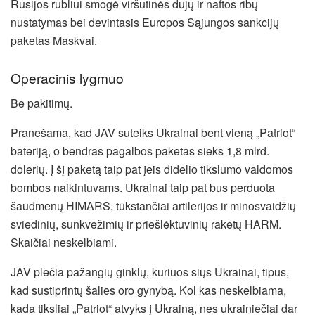
Rusijos rubliui smogė viršutinės dujų ir naftos ribų
nustatymas bei devintasis Europos Sąjungos sankcijų
paketas Maskvai.
Operacinis lygmuo
Be pakitimų.
Pranešama, kad JAV suteiks Ukrainai bent vieną „Patriot“
bateriją, o bendras pagalbos paketas sieks 1,8 mlrd.
dolerių. Į šį paketą taip pat įeis didelio tikslumo valdomos
bombos naikintuvams. Ukrainai taip pat bus perduota
šaudmenų HIMARS, tūkstančiai artilerijos ir minosvaidžių
sviedinių, sunkvežimių ir priešlėktuvinių raketų HARM.
Skaičiai neskelbiami.
JAV plečia pažangių ginklų, kuriuos siųs Ukrainai, tipus,
kad sustiprintų šalies oro gynybą. Kol kas neskelbiama,
kada tiksliai „Patriot“ atvyks į Ukrainą, nes ukrainiečiai dar