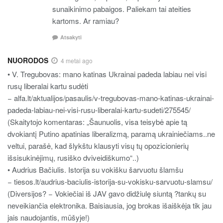
sunaikinimo pabaigos. Paliekam tai ateities
kartoms. Ar ramiau?
Atsakyti
NUORODOS
4 metai ago
• V. Tregubovas: mano katinas Ukrainai padeda labiau nei visi
rusų liberalai kartu sudėti
− alfa.lt/aktualijos/pasaulis/v-tregubovas-mano-katinas-ukrainai-
padeda-labiau-nei-visi-rusu-liberalai-kartu-sudeti/275545/
(Skaitytojo komentaras: „Šaunuolis, visa teisybė apie tą
dvokiantį Putino apatinias liberalizmą, paramą ukrainiečiams..ne
veltui, parašė, kad šlykštu klausyti visų tų opozicionierių
išsisukinėjimų, rusiško dviveidiškumo“..)
• Audrius Bačiulis. Istorija su vokišku šarvuotu šlamšu
− tiesos.lt/audrius-baciulis-istorija-su-vokisku-sarvuotu-slamsu/
(Diversijos? − Vokiečiai iš JAV gavo didžiulę siuntą ?tankų su
neveikiančia elektronika. Baisiausia, jog brokas išaiškėja tik jau
jais naudojantis, mūšyje!)