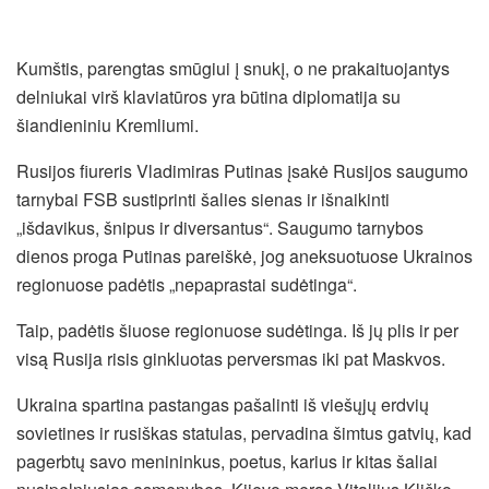
Kumštis, parengtas smūgiui į snukį, o ne prakaituojantys
delniukai virš klaviatūros yra būtina diplomatija su
šiandieniniu Kremliumi.
Rusijos fiureris Vladimiras Putinas įsakė Rusijos saugumo
tarnybai FSB sustiprinti šalies sienas ir išnaikinti
„išdavikus, šnipus ir diversantus“. Saugumo tarnybos
dienos proga Putinas pareiškė, jog aneksuotuose Ukrainos
regionuose padėtis „nepaprastai sudėtinga“.
Taip, padėtis šiuose regionuose sudėtinga. Iš jų plis ir per
visą Rusija risis ginkluotas perversmas iki pat Maskvos.
Ukraina spartina pastangas pašalinti iš viešųjų erdvių
sovietines ir rusiškas statulas, pervadina šimtus gatvių, kad
pagerbtų savo menininkus, poetus, karius ir kitas šaliai