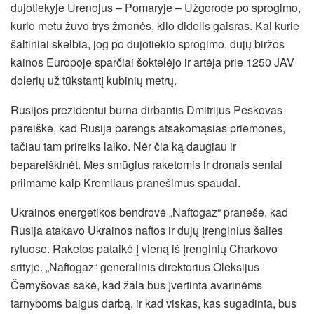
dujotiekyje Urenojus – Pomaryje – Užgorode po sprogimo,
kurio metu žuvo trys žmonės, kilo didelis gaisras. Kai kurie
šaltiniai skelbia, jog po dujotiekio sprogimo, dujų biržos
kainos Europoje sparčiai šoktelėjo ir artėja prie 1250 JAV
dolerių už tūkstantį kubinių metrų.
Rusijos prezidentui burna dirbantis Dmitrijus Peskovas
pareiškė, kad Rusija parengs atsakomąsias priemones,
tačiau tam prireiks laiko. Nėr čia ką daugiau ir
bepareiškinėt. Mes smūgius raketomis ir dronais seniai
priimame kaip Kremliaus pranešimus spaudai.
Ukrainos energetikos bendrovė „Naftogaz“ pranešė, kad
Rusija atakavo Ukrainos naftos ir dujų įrenginius šalies
rytuose. Raketos pataikė į vieną iš įrenginių Charkovo
srityje. „Naftogaz“ generalinis direktorius Oleksijus
Černyšovas sakė, kad žala bus įvertinta avarinėms
tarnyboms baigus darbą, ir kad viskas, kas sugadinta, bus