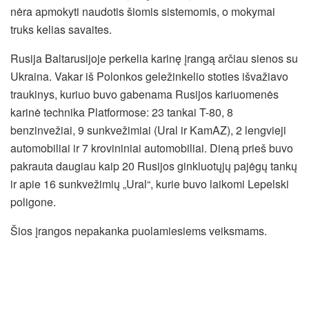
nėra apmokyti naudotis šiomis sistemomis, o mokymai
truks kelias savaites.
Rusija Baltarusijoje perkelia karinę įrangą arčiau sienos su
Ukraina. Vakar iš Polonkos geležinkelio stoties išvažiavo
traukinys, kuriuo buvo gabenama Rusijos kariuomenės
karinė technika Platformose: 23 tankai T-80, 8
benzinvežiai, 9 sunkvežimiai (Ural ir KamAZ), 2 lengvieji
automobiliai ir 7 krovininiai automobiliai. Dieną prieš buvo
pakrauta daugiau kaip 20 Rusijos ginkluotųjų pajėgų tankų
ir apie 16 sunkvežimių „Ural“, kurie buvo laikomi Lepelski
poligone.
Šios įrangos nepakanka puolamiesiems veiksmams.