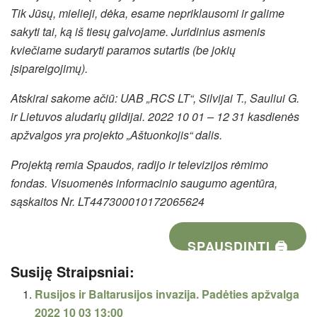
Tik Jūsų, mielieji, dėka, esame nepriklausomi ir galime
sakyti tai, ką iš tiesų galvojame. Juridinius asmenis
kviečiame sudaryti paramos sutartis (be jokių
įsipareigojimų).
Atskirai sakome ačiū: UAB „RCS LT“, Silvijai T., Sauliui G.
ir Lietuvos aludarių gildijai. 2022 10 01 – 12 31 kasdienės
apžvalgos yra projekto „Aštuonkojis“ dalis.
Projektą remia Spaudos, radijo ir televizijos rėmimo
fondas. Visuomenės informacinio saugumo agentūra,
sąskaitos Nr. LT447300010172065624
SPAUSDINTI 🖨
Susiję Straipsniai:
Rusijos ir Baltarusijos invazija. Padėties apžvalga
2022 10 03 13:00