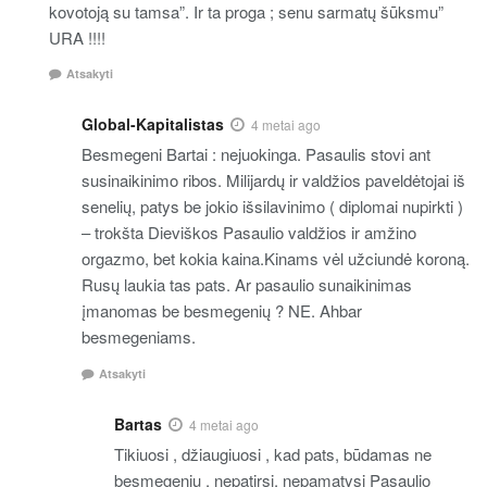
kovotoją su tamsa”. Ir ta proga ; senu sarmatų šūksmu”
URA !!!!
Atsakyti
Global-Kapitalistas
4 metai ago
Besmegeni Bartai : nejuokinga. Pasaulis stovi ant
susinaikinimo ribos. Milijardų ir valdžios paveldėtojai iš
senelių, patys be jokio išsilavinimo ( diplomai nupirkti )
– trokšta Dieviškos Pasaulio valdžios ir amžino
orgazmo, bet kokia kaina.Kinams vėl užciundė koroną.
Rusų laukia tas pats. Ar pasaulio sunaikinimas
įmanomas be besmegenių ? NE. Ahbar
besmegeniams.
Atsakyti
Bartas
4 metai ago
Tikiuosi , džiaugiuosi , kad pats, būdamas ne
besmegeniu , nepatirsi, nepamatysi Pasaulio