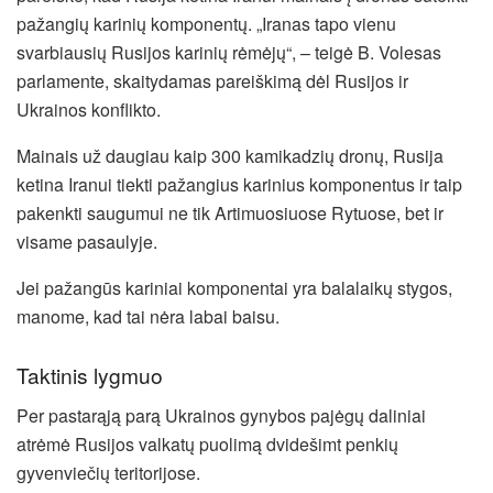
pažangių karinių komponentų. „Iranas tapo vienu
svarbiausių Rusijos karinių rėmėjų“, – teigė B. Volesas
parlamente, skaitydamas pareiškimą dėl Rusijos ir
Ukrainos konflikto.
Mainais už daugiau kaip 300 kamikadzių dronų, Rusija
ketina Iranui tiekti pažangius karinius komponentus ir taip
pakenkti saugumui ne tik Artimuosiuose Rytuose, bet ir
visame pasaulyje.
Jei pažangūs kariniai komponentai yra balalaikų stygos,
manome, kad tai nėra labai baisu.
Taktinis lygmuo
Per pastarąją parą Ukrainos gynybos pajėgų daliniai
atrėmė Rusijos valkatų puolimą dvidešimt penkių
gyvenviečių teritorijose.