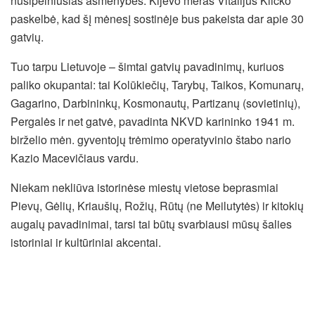
nusipelniusias asmenybes. Kijevo meras Vitalijus Kličko
paskelbė, kad šį mėnesį sostinėje bus pakeista dar apie 30
gatvių.
Tuo tarpu Lietuvoje – šimtai gatvių pavadinimų, kuriuos
paliko okupantai: tai Kolūkiečių, Tarybų, Taikos, Komunarų,
Gagarino, Darbininkų, Kosmonautų, Partizanų (sovietinių),
Pergalės ir net gatvė, pavadinta NKVD karininko 1941 m.
birželio mėn. gyventojų trėmimo operatyvinio štabo nario
Kazio Macevičiaus vardu.
Niekam nekliūva istorinėse miestų vietose beprasmiai
Pievų, Gėlių, Kriaušių, Rožių, Rūtų (ne Meilutytės) ir kitokių
augalų pavadinimai, tarsi tai būtų svarbiausi mūsų šalies
istoriniai ir kultūriniai akcentai.