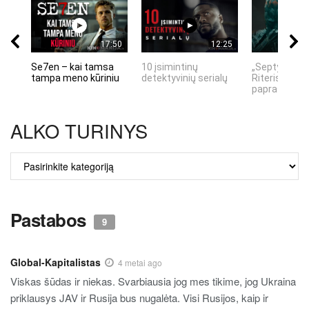
17:50
12:25
Se7en – kai tamsa
10 įsimintinų
„Septynių Ka
tampa meno kūriniu
detektyvinių serialų
Riteris" – kai
paprastumas
ALKO TURINYS
ALKO
TURINYS
Pastabos
9
Global-Kapitalistas
4 metai ago
Viskas šūdas ir niekas. Svarbiausia jog mes tikime, jog Ukraina
priklausys JAV ir Rusija bus nugalėta. Visi Rusijos, kaip ir