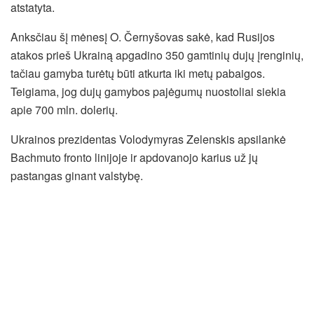
atstatyta.
Anksčiau šį mėnesį O. Černyšovas sakė, kad Rusijos
atakos prieš Ukrainą apgadino 350 gamtinių dujų įrenginių,
tačiau gamyba turėtų būti atkurta iki metų pabaigos.
Teigiama, jog dujų gamybos pajėgumų nuostoliai siekia
apie 700 mln. dolerių.
Ukrainos prezidentas Volodymyras Zelenskis apsilankė
Bachmuto fronto linijoje ir apdovanojo karius už jų
pastangas ginant valstybę.