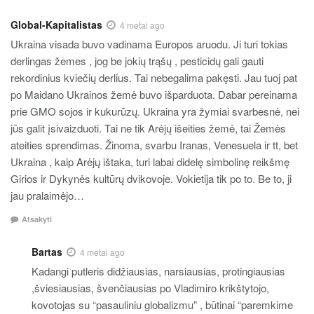
Global-Kapitalistas
4 metai ago
Ukraina visada buvo vadinama Europos aruodu. Ji turi tokias
derlingas žemes , jog be jokių trąšų , pesticidų gali gauti
rekordinius kviečių derlius. Tai nebegalima pakęsti. Jau tuoj pat
po Maidano Ukrainos žemė buvo išparduota. Dabar pereinama
prie GMO sojos ir kukurūzų. Ukraina yra žymiai svarbesnė, nei
jūs galit įsivaizduoti. Tai ne tik Arėjų išeities žemė, tai Žemės
ateities sprendimas. Žinoma, svarbu Iranas, Venesuela ir tt, bet
Ukraina , kaip Arėjų ištaka, turi labai didelę simbolinę reikšmę
Girios ir Dykynės kultūrų dvikovoje. Vokietija tik po to. Be to, ji
jau pralaimėjo…
Atsakyti
Bartas
4 metai ago
Kadangi putleris didžiausias, narsiausias, protingiausias
,šviesiausias, švenčiausias po Vladimiro krikštytojo,
kovotojas su “pasauliniu globalizmu” , būtinai “paremkime