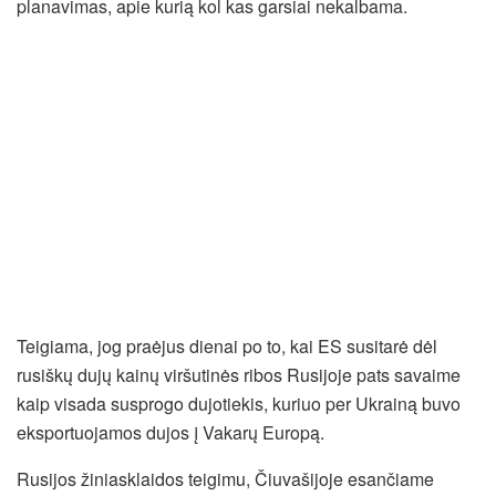
planavimas, apie kurią kol kas garsiai nekalbama.
Teigiama, jog praėjus dienai po to, kai ES susitarė dėl
rusiškų dujų kainų viršutinės ribos Rusijoje pats savaime
kaip visada susprogo dujotiekis, kuriuo per Ukrainą buvo
eksportuojamos dujos į Vakarų Europą.
Rusijos žiniasklaidos teigimu, Čiuvašijoje esančiame