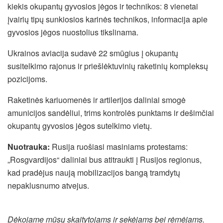
kiekis okupantų gyvosios jėgos ir technikos: 8 vienetai
įvairių tipų sunkiosios karinės technikos, informacija apie
gyvosios jėgos nuostolius tikslinama.
Ukrainos aviacija sudavė 22 smūgius į okupantų
susitelkimo rajonus ir priešlėktuvinių raketinių kompleksų
pozicijoms.
Raketinės kariuomenės ir artilerijos daliniai smogė
amunicijos sandėliui, trims kontrolės punktams ir dešimčiai
okupantų gyvosios jėgos sutelkimo vietų.
Nuotrauka:
Rusija ruošiasi masiniams protestams:
„Rosgvardijos“ daliniai bus atitraukti į Rusijos regionus,
kad pradėjus naują mobilizacijos bangą tramdytų
nepaklusnumo atvejus.
Dėkojame mūsų skaitytojams ir sekėjams bei rėmėjams.