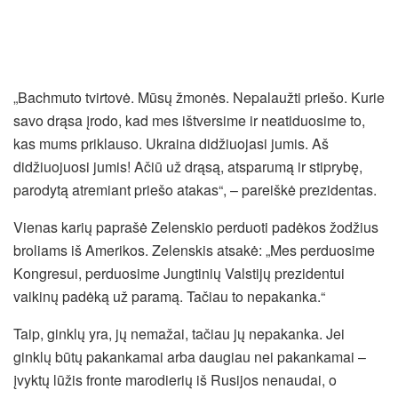
„Bachmuto tvirtovė. Mūsų žmonės. Nepalaužti priešo. Kurie
savo drąsa įrodo, kad mes ištversime ir neatiduosime to,
kas mums priklauso. Ukraina didžiuojasi jumis. Aš
didžiuojuosi jumis! Ačiū už drąsą, atsparumą ir stiprybę,
parodytą atremiant priešo atakas“, – pareiškė prezidentas.
Vienas karių paprašė Zelenskio perduoti padėkos žodžius
broliams iš Amerikos. Zelenskis atsakė: „Mes perduosime
Kongresui, perduosime Jungtinių Valstijų prezidentui
vaikinų padėką už paramą. Tačiau to nepakanka.“
Taip, ginklų yra, jų nemažai, tačiau jų nepakanka. Jei
ginklų būtų pakankamai arba daugiau nei pakankamai –
įvyktų lūžis fronte marodierių iš Rusijos nenaudai, o