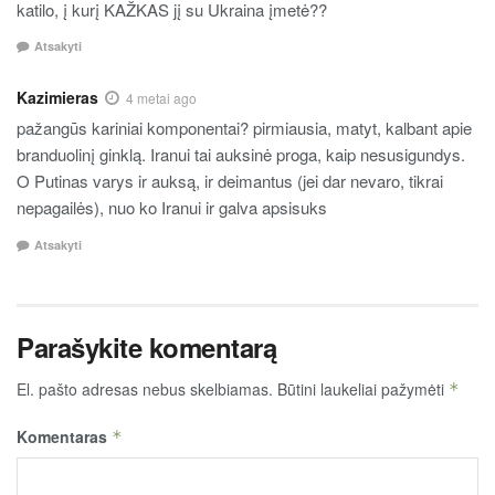
katilo, į kurį KAŽKAS jį su Ukraina įmetė??
Atsakyti
Kazimieras
4 metai ago
pažangūs kariniai komponentai? pirmiausia, matyt, kalbant apie
branduolinį ginklą. Iranui tai auksinė proga, kaip nesusigundys.
O Putinas varys ir auksą, ir deimantus (jei dar nevaro, tikrai
nepagailės), nuo ko Iranui ir galva apsisuks
Atsakyti
Parašykite komentarą
El. pašto adresas nebus skelbiamas.
Būtini laukeliai pažymėti
*
Komentaras
*