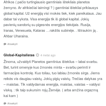
Afrikos ( pačio turtingiausio gamtiniais ištekliais planetos
žemyno. Ar afrikiečiai laimingi ? ) gamtiniai ištekliai priklausys
global kapital. Už energiją visi mokės tiek, kiek pareikalaus. Jau
dabar tai vyksta. Visa energija tik iš global kapital. Jokių
pavienių sandorių su pigesnės energijos tiekėjais. Rusija,
Iranas, Venesuela, Kataras …rakštis subinėje. . Ištraukim ją .
Ahbar Uharaina.
Atsakyti
Global-Kapitalistas
4 metai ago
Žinoma, užvaldyti Planetos gamtinius išteklius – labai svarbu.
Bet, turint omenyje kuo žmonės minta – svarbu perimti ir
farmacijos kontrolę. Kuo toliau, tuo labiau žmonės sirgs. Jiems
reikės vis daugiau vaistų. Jokių pigių vaistų. Trečias dalykas yra
– maistas. Tik valdydamas energija, maistas, vaistas – valdysi
viską. : tik taip sukursim rojų Žemėje. ( arba amžina orgazmą
kai kam )
Atsakyti