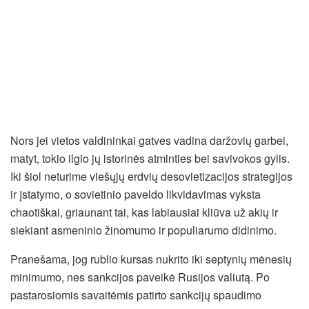
Nors jei vietos valdininkai gatves vadina daržovių garbei,
matyt, tokio ilgio jų istorinės atminties bei savivokos gylis.
Iki šiol neturime viešųjų erdvių desovietizacijos strategijos
ir įstatymo, o sovietinio paveldo likvidavimas vyksta
chaotiškai, griaunant tai, kas labiausiai kliūva už akių ir
siekiant asmeninio žinomumo ir populiarumo didinimo.
Pranešama, jog rublio kursas nukrito iki septynių mėnesių
minimumo, nes sankcijos paveikė Rusijos valiutą. Po
pastarosiomis savaitėmis patirto sankcijų spaudimo