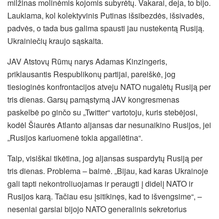
milžinas molinėmis kojomis subyrėtų. Vakarai, deja, to bijo.
Laukiama, kol kolektyvinis Putinas išsibezdės, išsivadės,
padvės, o tada bus galima spausti jau nustekentą Rusiją.
Ukrainiečių kraujo sąskaita.
JAV Atstovų Rūmų narys Adamas Kinzingeris,
priklausantis Respublikonų partijai, pareiškė, jog
tiesioginės konfrontacijos atveju NATO nugalėtų Rusiją per
tris dienas. Garsų pamąstymą JAV kongresmenas
paskelbė po ginčo su „Twitter“ vartotoju, kuris stebėjosi,
kodėl Šiaurės Atlanto aljansas dar nesunaikino Rusijos, jei
„Rusijos kariuomenė tokia apgailėtina“.
Taip, visiškai tikėtina, jog aljansas suspardytų Rusiją per
tris dienas. Problema – baimė. „Bijau, kad karas Ukrainoje
gali tapti nekontroliuojamas ir peraugti į didelį NATO ir
Rusijos karą. Tačiau esu įsitikinęs, kad to išvengsime“, –
neseniai garsiai bijojo NATO generalinis sekretorius