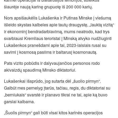
šiaurėje naują karinę grupuotę iš 200 000 karių.
Nors apsišaukėlis Lukašenka ir Putinas Minske į viešumą
išleido skystas kalbeles apie tautų draugystę, „lauktą vizitą“
ir ekonominį bendradarbiavimą, mums neatrodo, kad trys
svarbiausi Kremliaus teroristai į Minską atvyko nudžiuginti
Lukašenkos pranešdami apie tai, 2023-iaisiais rusai su
savimi į kosmosą pasiims ir baltarusį kosmonautą.
Pats vizito pobūdis ir dalyvaujančios personos rodo
akivaizdų spaudimą Minsko diktatoriui.
Lukašenkai išsprūdo, jog sutarta dėl „šuolio pirmyn“.
Galbūt mes pernelyg įtarūs, tačiau, regis, du diktatoriai su
„berniukais“ svarstė ir planavo tikrai ne tai, apie ką buvo
garsiai kalbama.
„Šuolis pirmyn“ gali būti visai kitos karinės operacijos