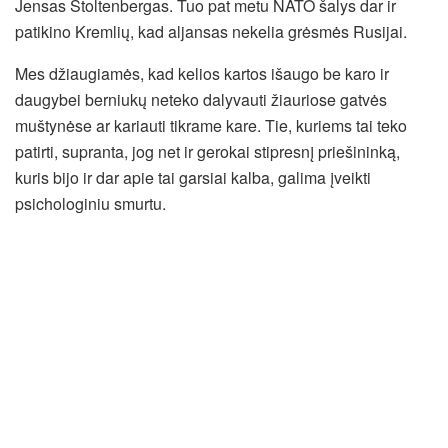
Jensas Stoltenbergas. Tuo pat metu NATO šalys dar ir
patikino Kremlių, kad aljansas nekelia grėsmės Rusijai.
Mes džiaugiamės, kad kelios kartos išaugo be karo ir
daugybei berniukų neteko dalyvauti žiauriose gatvės
muštynėse ar kariauti tikrame kare. Tie, kuriems tai teko
patirti, supranta, jog net ir gerokai stipresnį priešininką,
kuris bijo ir dar apie tai garsiai kalba, galima įveikti
psichologiniu smurtu.