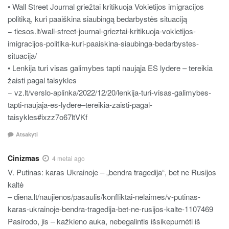
• Wall Street Journal griežtai kritikuoja Vokietijos imigracijos
politiką, kuri paaiškina siaubingą bedarbystės situaciją
− tiesos.lt/wall-street-journal-grieztai-kritikuoja-vokietijos-
imigracijos-politika-kuri-paaiskina-siaubinga-bedarbystes-
situacija/
• Lenkija turi visas galimybes tapti naująja ES lydere – tereikia
žaisti pagal taisykles
− vz.lt/verslo-aplinka/2022/12/20/lenkija-turi-visas-galimybes-
tapti-naujaja-es-lydere–tereikia-zaisti-pagal-
taisykles#ixzz7o67ltVKf
Atsakyti
Cinizmas
4 metai ago
V. Putinas: karas Ukrainoje – „bendra tragedija“, bet ne Rusijos
kaltė
– diena.lt/naujienos/pasaulis/konfliktai-nelaimes/v-putinas-
karas-ukrainoje-bendra-tragedija-bet-ne-rusijos-kalte-1107469
Pasirodo, jis – kažkieno auka, nebegalintis išsikepurnėti iš