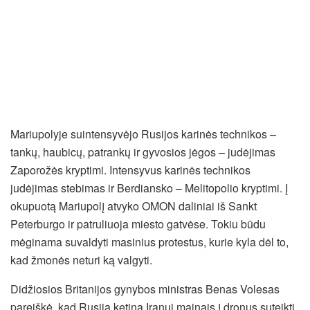
Mariupolyje suintensyvėjo Rusijos karinės technikos –
tankų, haubicų, patrankų ir gyvosios jėgos – judėjimas
Zaporožės kryptimi. Intensyvus karinės technikos
judėjimas stebimas ir Berdiansko – Melitopolio kryptimi. Į
okupuotą Mariupolį atvyko OMON daliniai iš Sankt
Peterburgo ir patruliuoja miesto gatvėse. Tokiu būdu
mėginama suvaldyti masinius protestus, kurie kyla dėl to,
kad žmonės neturi ką valgyti.
Didžiosios Britanijos gynybos ministras Benas Volesas
pareiškė, kad Rusija ketina Iranui mainais į dronus suteikti