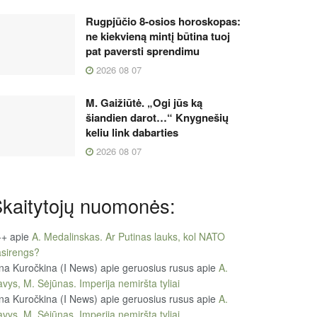
Rugpjūčio 8-osios horoskopas:
ne kiekvieną mintį būtina tuoj
pat paversti sprendimu
2026 08 07
M. Gaižiūtė. „Ogi jūs ką
šiandien darot…“ Knygnešių
keliu link dabarties
2026 08 07
kaitytojų nuomonės:
++
apie
A. Medalinskas. Ar Putinas lauks, kol NATO
sirengs?
na Kuročkina (I News) apie geruosius rusus
apie
A.
vys, M. Sėjūnas. Imperija nemiršta tyliai
na Kuročkina (I News) apie geruosius rusus
apie
A.
vys, M. Sėjūnas. Imperija nemiršta tyliai