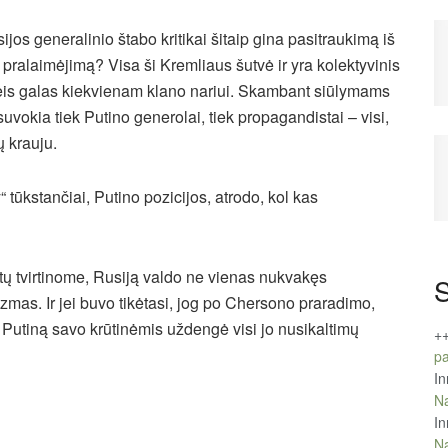
ijos generalinio štabo kritikai šitaip gina pasitraukimą iš
 pralaimėjimą? Visa ši Kremliaus šutvė ir yra kolektyvinis
ateis galas kiekvienam klano nariui. Skambant siūlymams
suvokia tiek Putino generolai, tiek propagandistai – visi,
ų krauju.
tūkstančiai, Putino pozicijos, atrodo, kol kas
rtų tvirtinome, Rusiją valdo ne vienas nukvakęs
S
izmas. Ir jei buvo tikėtasi, jog po Chersono praradimo,
 Putiną savo krūtinėmis uždengė visi jo nusikaltimų
+
pa
In
Na
In
Na