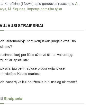
na Kuročkina (I News) apie geruosius rusus
apie
A.
vys, M. Sėjūnas. Imperija nemiršta tyliai
AUJAUSI STRAIPSNIAI
dėl automobilyje nereikėtų iškart jungti didžiausio
ėsinimo?
ausimas, kurį per liūtis uždavė šimtai vairuotojų:
žiuoti ar apsisukti?
ukščiai jau peri naujose plūduriuojančiose
rimvietėse Kauno mariose
dėl vasarą vaikui neužtenka būti tiesiog užimtam?
ti
Straipsniai