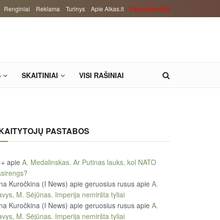
Renginiai
Reklama
Turinys
Apie Alkas.lt
Paremkite Alką
S
SKAITINIAI
VISI RAŠINIAI
KAITYTOJŲ PASTABOS
++
apie
A. Medalinskas. Ar Putinas lauks, kol NATO
sirengs?
na Kuročkina (I News) apie geruosius rusus
apie
A.
vys, M. Sėjūnas. Imperija nemiršta tyliai
na Kuročkina (I News) apie geruosius rusus
apie
A.
vys, M. Sėjūnas. Imperija nemiršta tyliai