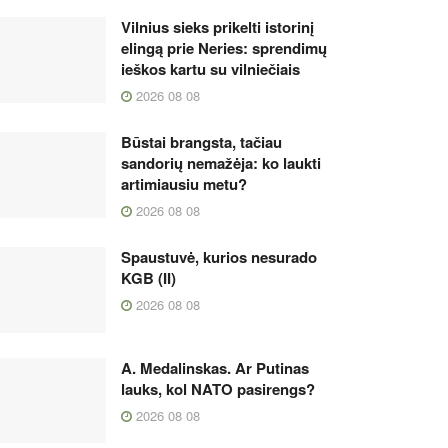
Vilnius sieks prikelti istorinį
elingą prie Neries: sprendimų
ieškos kartu su vilniečiais
2026 08 08
Būstai brangsta, tačiau
sandorių nemažėja: ko laukti
artimiausiu metu?
2026 08 08
Spaustuvė, kurios nesurado
KGB (II)
2026 08 08
A. Medalinskas. Ar Putinas
lauks, kol NATO pasirengs?
2026 08 08