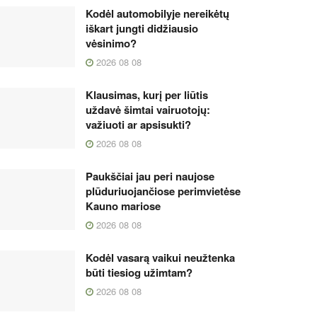
Kodėl automobilyje nereikėtų
iškart jungti didžiausio
vėsinimo?
2026 08 08
Klausimas, kurį per liūtis
uždavė šimtai vairuotojų:
važiuoti ar apsisukti?
2026 08 08
Paukščiai jau peri naujose
plūduriuojančiose perimvietėse
Kauno mariose
2026 08 08
Kodėl vasarą vaikui neužtenka
būti tiesiog užimtam?
2026 08 08