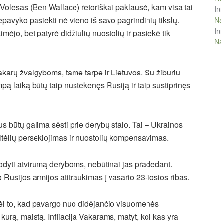
Volesas (Ben Wallace) retoriškai paklausė, kam visa tai
In
epavyko pasiekti nė vieno iš savo pagrindinių tikslų.
Na
In
mėjo, bet patyrė didžiulių nuostolių ir pasiekė tik
Na
karų žvalgyboms, tame tarpe ir Lietuvos. Su žiburiu
umpą laiką būtų taip nustekenęs Rusiją ir taip sustiprinęs
us būtų galima sėsti prie derybų stalo. Tai – Ukrainos
altėlių persekiojimas ir nuostolių kompensavimas.
rodyti atvirumą deryboms, nebūtinai jas pradedant.
Rusijos armijos atitraukimas į vasario 23-iosios ribas.
dėl to, kad pavargo nuo didėjančio visuomenės
urą, maistą. Infliacija Vakarams, matyt, kol kas yra