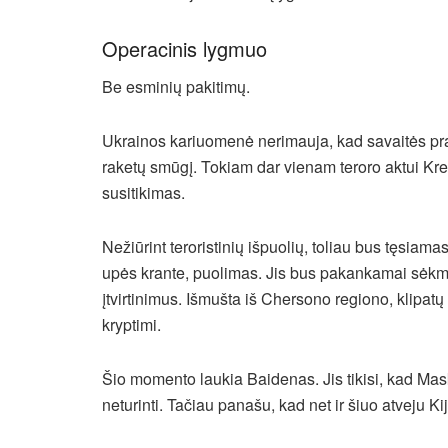
Operacinis lygmuo
Be esminių pakitimų.
Ukrainos kariuomenė nerimauja, kad savaitės pra
raketų smūgį. Tokiam dar vienam teroro aktui Krem
susitikimas.
Nežiūrint teroristinių išpuolių, toliau bus tęsia
upės krante, puolimas. Jis bus pakankamai sėkmin
įtvirtinimus. Išmušta iš Chersono regiono, klipatų 
kryptimi.
Šio momento laukia Baidenas. Jis tikisi, kad Mask
neturinti. Tačiau panašu, kad net ir šiuo atveju K