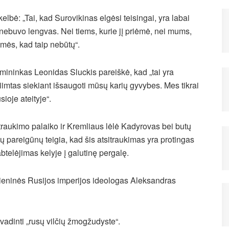
lbė: „Tai, kad Surovikinas elgėsi teisingai, yra labai
nebuvo lengvas. Nei tiems, kurie jį priėmė, nei mums,
ėmės, kad taip nebūtų“.
rmininkas Leonidas Sluckis pareiškė, kad „tai yra
iimtas siekiant išsaugoti mūsų karių gyvybes. Mes tikrai
ioje ateityje“.
raukimo palaiko ir Kremliaus lėlė Kadyrovas bei butų
 pareigūnų teigia, kad šis atsitraukimas yra protingas
btelėjimas kelyje į galutinę pergalę.
dieninės Rusijos imperijos ideologas Aleksandras
avadinti „rusų vilčių žmogžudyste“.