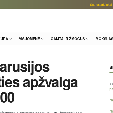
Saulės arkliukai
TŪRA
VISUOMENĖ
GAMTA IR ŽMOGUS
MOKSLA
tarusijos
S
ties apžvalga
+
pa
:00
In
Na
In
Na
informacinio saugumo agentūra, www.facebook.com,