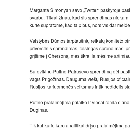
Margarita Simonyan savo „Twitter“ paskyroje paske
svarbu. Tikrai žinau, kad šis sprendimas niekam 
kurie supratome, kad taip bus, nors vis dar meld
Valstybės Dūmos tarptautinių reikalų komiteto pi
priverstinis sprendimas, teisingas sprendimas, pr
grįšime į Chersoną, mes tikrai laimėsime artimiaus
Surovikino-Putino-Patruševo sprendimą dėl pasit
vagis Prigožinas. Dauguma viešų Rusijos oficialių
Rusijos kariuomenės veiksmas ir tik nedidelis sta
Putino pralaimėjimą palaiko ir viešai remia šian
Duginas.
Tik kai kurie karo analitikai drįso pralaimėjimą p