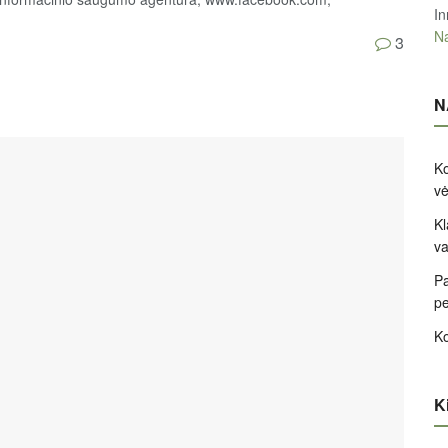
In
Na
3
N
Ko
v
Kl
va
Pa
pe
Ko
Ki