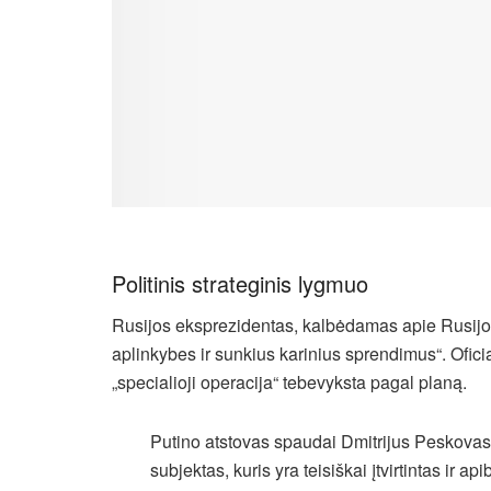
Politinis strateginis lygmuo
Rusijos eksprezidentas, kalbėdamas apie Rusijo
aplinkybes ir sunkius karinius sprendimus“. Oficia
„specialioji operacija“ tebevyksta pagal planą.
Putino atstovas spaudai Dmitrijus Peskovas
subjektas, kuris yra teisiškai įtvirtintas ir ap