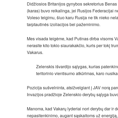
Didžiosios Britanijos gynybos sekretorius Benas 
(karas) buvo reikalinga, jei Rusijos Federacijai n
Voleso teigimu, šiuo karu Rusija ne tik nieko nelai
tarptautinės izoliacijos bei pažeminimo.
Mes visada teigėme, kad Putinas dirba visoms Va
nerasite kito tokio siaurakakčio, kuris per tokį tr
Vakarus.
Zelenskis išvardijo sąlygas, kurias patenkin
teritorinio vientisumo atkūrimas, karo nusik
Pozicija sušvelninta, atsižvelgiant į JAV norą pa
Invazijos pradžioje Zelenskio derybų sąlyga buvo 
Manoma, kad Vakarų lyderiai nori derybų dar ir 
nepasitenkinimo, augant sąskaitoms už energiją, k