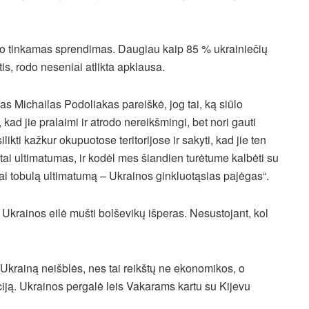
do tinkamas sprendimas. Daugiau kaip 85 % ukrainiečių
ėtis, rodo neseniai atlikta apklausa.
s Michailas Podoliakas pareiškė, jog tai, ką siūlo
kad jie pralaimi ir atrodo nereikšmingi, bet nori gauti
ikti kažkur okupuotose teritorijose ir sakyti, kad jie ten
– tai ultimatumas, ir kodėl mes šiandien turėtume kalbėti su
kai tobulą ultimatumą – Ukrainos ginkluotąsias pajėgas“.
krainos eilė mušti bolševikų išperas. Nesustojant, kol
 Ukrainą neišblės, nes tai reikštų ne ekonomikos, o
aciją. Ukrainos pergalė leis Vakarams kartu su Kijevu