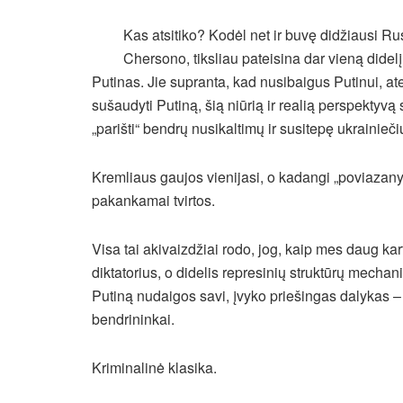
Kas atsitiko? Kodėl net ir buvę didžiausi Rus
Chersono, tiksliau pateisina dar vieną didelį
Putinas. Jie supranta, kad nusibaigus Putinui, 
sušaudyti Putiną, šią niūrią ir realią perspektyvą 
„parišti“ bendrų nusikaltimų ir susitepę ukrainieči
Kremliaus gaujos vienijasi, o kadangi „poviazany“ 
pakankamai tvirtos.
Visa tai akivaizdžiai rodo, jog, kaip mes daug ka
diktatorius, o didelis represinių struktūrų mechan
Putiną nudaigos savi, įvyko priešingas dalykas –
bendrininkai.
Kriminalinė klasika.