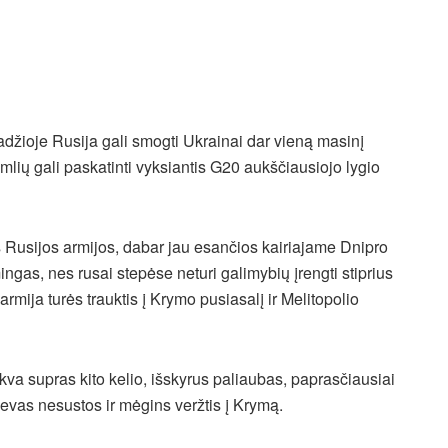
džioje Rusija gali smogti Ukrainai dar vieną masinį
lių gali paskatinti vyksiantis G20 aukščiausiojo lygio
mas Rusijos armijos, dabar jau esančios kairiajame Dnipro
gas, nes rusai stepėse neturi galimybių įrengti stiprius
armija turės trauktis į Krymo pusiasalį ir Melitopolio
va supras kito kelio, išskyrus paliaubas, paprasčiausiai
ijevas nesustos ir mėgins veržtis į Krymą.