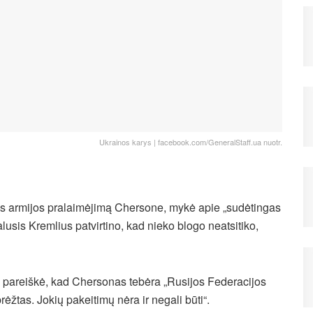
Ukrainos karys | facebook.com/GeneralStaff.ua nuotr.
s armijos pralaimėjimą Chersone, mykė apie „sudėtingas
lusis Kremlius patvirtino, kad nieko blogo neatsitiko,
 pareiškė, kad Chersonas tebėra „Rusijos Federacijos
ibrėžtas. Jokių pakeitimų nėra ir negali būti“.