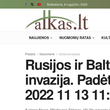
Šeštadienis, 8 rugpjūčio, 2026
NAUJIENOS
NUOMONIŲ RATAS
KUL
Pradžia
Visuomenė
Ukrainos balsas
Rusijos ir Bal
invazija. Padė
2022 11 13 11
Aurimas Navys, Mindaugas Sėjūnas, VšĮ Visuomenės 