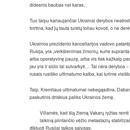
didesnis baubas nei karas.
Tuo tarpu kariaujančiai Ukrainai derybos neatro
tvirtina, kad jų tauta turėtų toliau kovoti, o ne der
Ukrainos prezidento kanceliarijos vadovo patarėja
Rusija, yra „verkšlenimas žmonių, kurie supranta, 
arba operatyvinę pauzę, arba vis tiek kažkaip pasil
jau yra ir siūlo tai sutvarkyti… Tai nėra derybos 
rusais rusiško ultimatumo kalba, kai turime visiš
Taip. Kremliaus ultimatumai nebegąsdina. Dabar U
paskutinis driskius paliks Ukrainos žemę.
Viliamės, kad šią žiemą Vakarų ryžtas remti
laikiną plintančio vėžio metastazių stabiliz
diktuoti Rusijai taikos sąlygas.