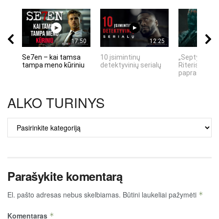
17:50
12:25
Se7en – kai tamsa
10 įsimintinų
„Septynių Ka
tampa meno kūriniu
detektyvinių serialų
Riteris" – kai
paprastumas
ALKO TURINYS
ALKO
TURINYS
Parašykite komentarą
El. pašto adresas nebus skelbiamas.
Būtini laukeliai pažymėti
*
Komentaras
*