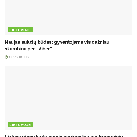
LIETUVOJE
Naujas sukčių būdas: gyventojams vis dažniau
skambina per „Viber“
2026 08 06
LIETUVOJE
Lietuva pirmą kartą rengia nacionalinę gastronominio