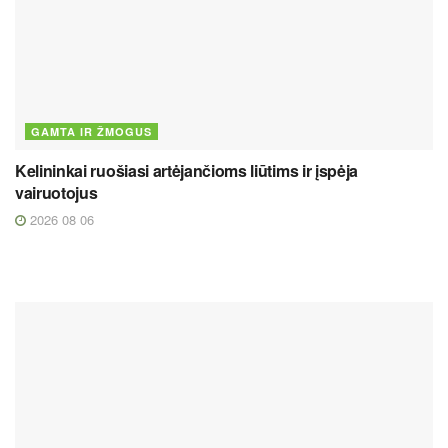
GAMTA IR ŽMOGUS
Kelininkai ruošiasi artėjančioms liūtims ir įspėja
vairuotojus
2026 08 06