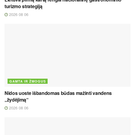
turizmo strategiją
2026 08 06
GAMTA IR ŽMOGUS
Nidos uoste išbandomas būdas mažinti vandens
„žydėjimą“
2026 08 06