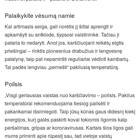
Palaikykite vėsumą namie
Kai artimasis serga, gali norėtis jį šiltai aprengti ir
apkamšyti su antklode, šypsosi vaistininkė. Tačiau ji
pataria to nedaryti. Anot jos, karščiuojant reikėtų elgtis
priešingai – rinktis plonesnius drabužius ir lengvesnę
patalynę, taip pat nepamiršti reguliariai vėdinti kambarių.
Tai padės lengviau „pernešti“ pakilusią temperatūrą.
Poilsis
„Visgi geriausias vaistas nuo karščiavimo – poilsis. Pakilus
temperatūrai rekomenduojama tiesiog pailsėti ir
pakankamai išsimiegoti. Taip jūsų kūnas gaus didesnį kiekį
energijos, kurį galės paskirti kovai tokiomis ligomis kaip
peršalimas, gripas ar koronavirusas. Kartais šios ligos gali
mums priminti apie rūpestį sau, tad vietoje vaistų