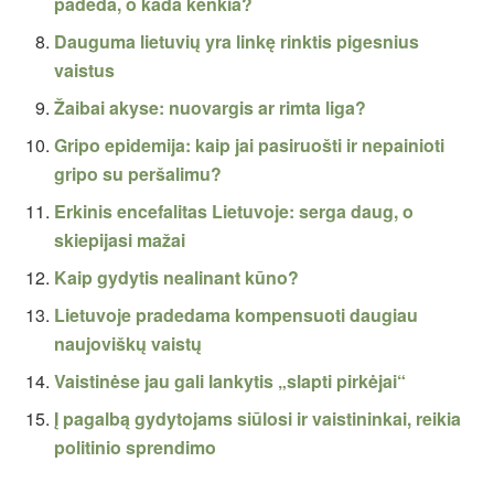
padeda, o kada kenkia?
Dauguma lietuvių yra linkę rinktis pigesnius
vaistus
Žaibai akyse: nuovargis ar rimta liga?
Gripo epidemija: kaip jai pasiruošti ir nepainioti
gripo su peršalimu?
Erkinis encefalitas Lietuvoje: serga daug, o
skiepijasi mažai
Kaip gydytis nealinant kūno?
Lietuvoje pradedama kompensuoti daugiau
naujoviškų vaistų
Vaistinėse jau gali lankytis „slapti pirkėjai“
Į pagalbą gydytojams siūlosi ir vaistininkai, reikia
politinio sprendimo