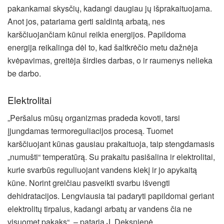
pakankamai skysčių, kadangi daugiau jų išprakaituojama.
Anot jos, patariama gerti saldintą arbatą, nes
karščiuojančiam kūnui reikia energijos. Papildoma
energija reikalinga dėl to, kad šaltkrėčio metu dažnėja
kvėpavimas, greitėja širdies darbas, o ir raumenys nelieka
be darbo.
Elektrolitai
„Peršalus mūsų organizmas pradeda kovoti, tarsi
įjungdamas termoreguliacijos procesą. Tuomet
karščiuojant kūnas gausiau prakaituoja, taip stengdamasis
„numušti“ temperatūrą. Su prakaitu pasišalina ir elektrolitai,
kurie svarbūs reguliuojant vandens kiekį ir jo apykaitą
kūne. Norint greičiau pasveikti svarbu išvengti
dehidratacijos. Lengviausia tai padaryti papildomai geriant
elektrolitų tirpalus, kadangi arbatų ar vandens čia ne
visuomet pakaks“, – pataria J. Deksnienė.