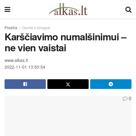
Pradžia
Gamta ir žmogus
Karščiavimo numalšinimui –
ne vien vaistai
www.alkas.lt
2022-11-01 13:50:54
0