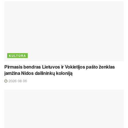
KULTŪRA
Pirmasis bendras Lietuvos ir Vokietijos pašto ženklas
įamžina Nidos dailininkų koloniją
2026 08 06