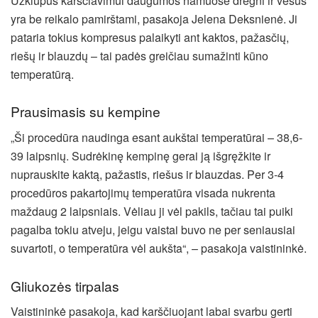
Užklupus karščiavimui daugumos namuose drėgni ir vėsūs
yra be reikalo pamirštami, pasakoja Jelena Deksnienė. Ji
pataria tokius kompresus palaikyti ant kaktos, pažasčių,
riešų ir blauzdų – tai padės greičiau sumažinti kūno
temperatūrą.
Prausimasis su kempine
„Ši procedūra naudinga esant aukštai temperatūrai – 38,6-
39 laipsnių. Sudrėkinę kempinę gerai ją išgręžkite ir
nuprauskite kaktą, pažastis, riešus ir blauzdas. Per 3-4
procedūros pakartojimų temperatūra visada nukrenta
maždaug 2 laipsniais. Vėliau ji vėl pakils, tačiau tai puiki
pagalba tokiu atveju, jeigu vaistai buvo ne per seniausiai
suvartoti, o temperatūra vėl aukšta“, – pasakoja vaistininkė.
Gliukozės tirpalas
Vaistininkė pasakoja, kad karščiuojant labai svarbu gerti