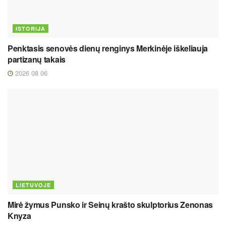
ISTORIJA
Penktasis senovės dienų renginys Merkinėje iškeliauja
partizanų takais
2026 08 06
LIETUVOJE
Mirė žymus Punsko ir Seinų krašto skulptorius Zenonas
Knyza