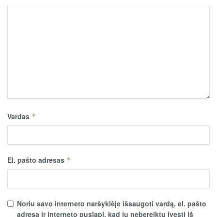
Vardas
*
El. pašto adresas
*
Noriu savo interneto naršyklėje išsaugoti vardą, el. pašto
adresą ir interneto puslapį, kad jų nebereiktų įvesti iš