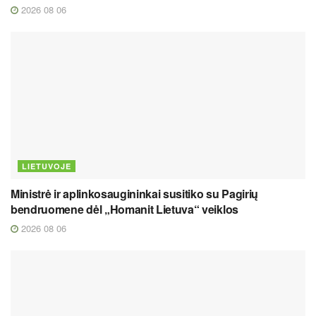
2026 08 06
LIETUVOJE
Ministrė ir aplinkosaugininkai susitiko su Pagirių
bendruomene dėl „Homanit Lietuva“ veiklos
2026 08 06