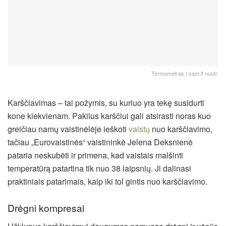
Termometras | sam.lt nuotr.
Karščiavimas – tai požymis, su kuriuo yra tekę susidurti
kone kiekvienam. Pakilus karščiui gali atsirasti noras kuo
greičiau namų vaistinėlėje ieškoti
vaistų
nuo karščiavimo,
tačiau „Eurovaistinės“ vaistininkė Jelena Deksnienė
pataria neskubėti ir primena, kad vaistais malšinti
temperatūrą patartina tik nuo 38 laipsnių. Ji dalinasi
praktiniais patarimais, kaip iki tol gintis nuo karščiavimo.
Drėgni kompresai