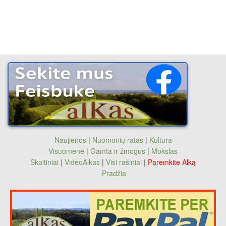
Naujienos
|
Nuomonių ratas
|
Kultūra
Visuomenė
|
Gamta ir žmogus
|
Mokslas
Skaitiniai
|
VideoAlkas
|
Visi rašiniai
|
Paremkite Alką
Pradžia