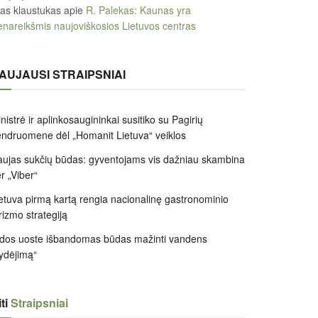
tas klaustukas
apie
R. Palekas: Kaunas yra
enareikšmis naujoviškosios Lietuvos centras
AUJAUSI STRAIPSNIAI
nistrė ir aplinkosaugininkai susitiko su Pagirių
ndruomene dėl „Homanit Lietuva“ veiklos
ujas sukčių būdas: gyventojams vis dažniau skambina
r „Viber“
etuva pirmą kartą rengia nacionalinę gastronominio
rizmo strategiją
dos uoste išbandomas būdas mažinti vandens
ydėjimą“
ti
Straipsniai