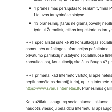
1 pranešimas persiųstas tolesniam tyrimui Po
Lietuvos tarnybinėse stotyse.
13 pranešimų, įtarus neigiamą poveikį nepi
tyrimui Žurnalistų etikos inspektoriaus tarnyb
RRT specialistai suteikė 93 konsultacijas sociali
asmeninės ar žalingos informacijos pašalinimo, 
privatumo parinkčių nustatymo socialiniuose tinkl
konsultacijos), konsultacijų skaičius išaugo 47 pr
RRT primena, kad interneto vartotojai apie netei
nepilnamečiams darantį) turinį, aptiktą internete,
https://www.svarusinternetas.lt/
. Pranešimus galim
Kaip užtikrinti saugumą socialiniuose tinkluose, 
naudotis viešuoju belaidžiu internetu ar apsaugoti