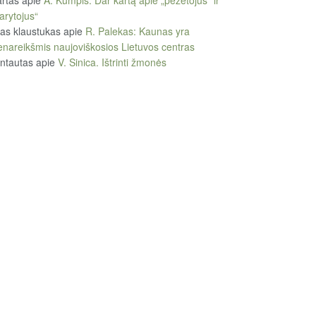
arytojus“
tas klaustukas
apie
R. Palekas: Kaunas yra
enareikšmis naujoviškosios Lietuvos centras
ntautas
apie
V. Sinica. Ištrinti žmonės