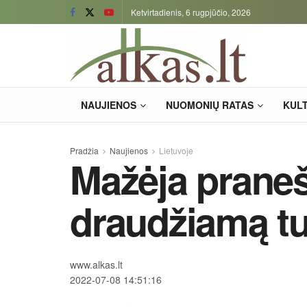
Ketvirtadienis, 6 rugpjūčio, 2026
NAUJIENOS
NUOMONIŲ RATAS
KUL
Pradžia
Naujienos
Lietuvoje
Mažėja prane
draudžiamą tur
www.alkas.lt
2022-07-08 14:51:16