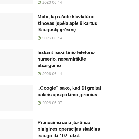
2026 06 14
Mato, ką rašote klaviatūra:
žinovas įspėja apie 8 kartus
išaugusią grėsmę
2026 06 14
Ieškant išskirtinio telefono
numerio, nepamirškite
atsargumo
2026 06 14
„Google“ sako, kad DI greitai
pakeis apsipirkimo įpročius
2026 06 07
Pranešimų apie įtartinas
pinigines operacijas skaičius
išaugo iki 102 tūkst.