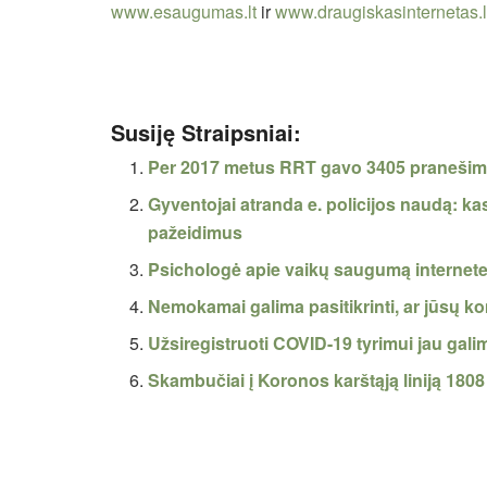
www.esaugumas.lt
ir
www.draugiskasinternetas.l
Susiję Straipsniai:
Per 2017 metus RRT gavo 3405 pranešimus 
Gyventojai atranda e. policijos naudą: k
pažeidimus
Psichologė apie vaikų saugumą internete
Nemokamai galima pasitikrinti, ar jūsų ko
Užsiregistruoti COVID-19 tyrimui jau galim
Skambučiai į Koronos karštąją liniją 1808