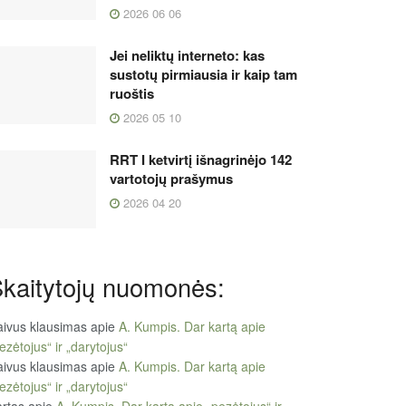
2026 06 06
Jei neliktų interneto: kas
sustotų pirmiausia ir kaip tam
ruoštis
2026 05 10
RRT I ketvirtį išnagrinėjo 142
vartotojų prašymus
2026 04 20
kaitytojų nuomonės:
ivus klausimas
apie
A. Kumpis. Dar kartą apie
ezėtojus“ ir „darytojus“
ivus klausimas
apie
A. Kumpis. Dar kartą apie
ezėtojus“ ir „darytojus“
rtas
apie
A. Kumpis. Dar kartą apie „pezėtojus“ ir