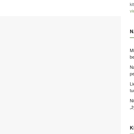
ki
vi
N
Mi
be
Na
pe
Li
tu
Ni
„ž
Ki