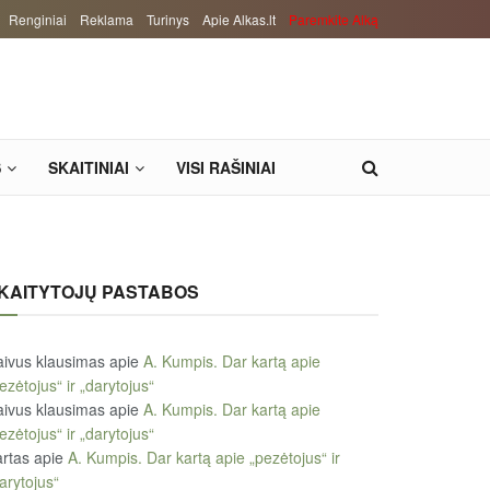
Renginiai
Reklama
Turinys
Apie Alkas.lt
Paremkite Alką
S
SKAITINIAI
VISI RAŠINIAI
KAITYTOJŲ PASTABOS
ivus klausimas
apie
A. Kumpis. Dar kartą apie
ezėtojus“ ir „darytojus“
ivus klausimas
apie
A. Kumpis. Dar kartą apie
ezėtojus“ ir „darytojus“
rtas
apie
A. Kumpis. Dar kartą apie „pezėtojus“ ir
arytojus“