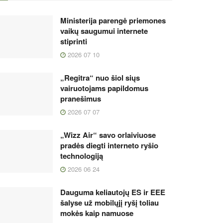
Ministerija parengė priemones
vaikų saugumui internete
stiprinti
2026 07 10
„Regitra“ nuo šiol siųs
vairuotojams papildomus
pranešimus
2026 07 07
„Wizz Air“ savo orlaiviuose
pradės diegti interneto ryšio
technologiją
2026 06 24
Dauguma keliautojų ES ir EEE
šalyse už mobilųjį ryšį toliau
mokės kaip namuose