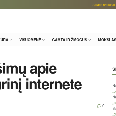
Saulės arkliukai
TŪRA
VISUOMENĖ
GAMTA IR ŽMOGUS
MOKSLA
šimų apie
S
inį internete
Na
„p
Na
„p
0
Ba
„d