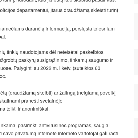
licijos departamentui, įtarus draudžiamą skleisti turinį
lnamečiams darančią informaciją, persiųsta tolesniam
ai.
nių tinklų naudotojams dėl neteisėtai paskelbtos
užgrobtų paskyrų susigrąžinimo, tinkamų saugumo ir
uose. Palyginti su 2022 m. I ketv. (suteiktos 63
oc.
sėtą (draudžiamą skelbti) ar žalingą (neigiamą poveikį
 skatinami pranešti svetainėje
a teikti ir anonimiškai.
tinkamai pasirinkti antivirusines programas, saugiai
 savo privatumą internete interneto vartotojai gali rasti