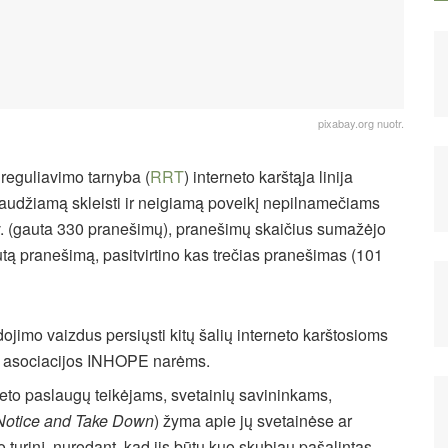
pixabay.org nuotr.
 reguliavimo tarnyba (
RRT
) interneto karštąja linija
audžiamą skleisti ir neigiamą poveikį nepilnamečiams
ketv. (gauta 330 pranešimų), pranešimų skaičius sumažėjo
tą pranešimą, pasitvirtino kas trečias pranešimas (101
jimo vaizdus persiųsti kitų šalių interneto karštosioms
nijų asociacijos INHOPE narėms.
neto paslaugų teikėjams, svetainių savininkams,
Notice and Take Down
) žyma apie jų svetainėse ar
o turinį, nurodant, kad jis būtų kuo skubiau pašalintas.