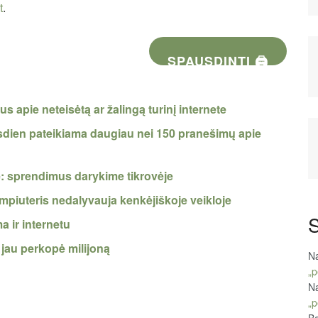
t
.
SPAUSDINTI 🖨
apie neteisėtą ar žalingą turinį internete
asdien pateikiama daugiau nei 150 pranešimų apie
: sprendimus darykime tikrovėje
mpiuteris nedalyvauja kenkėjiškoje veikloje
S
a ir internetu
 jau perkopė milijoną
Na
„p
Na
„p
Ba