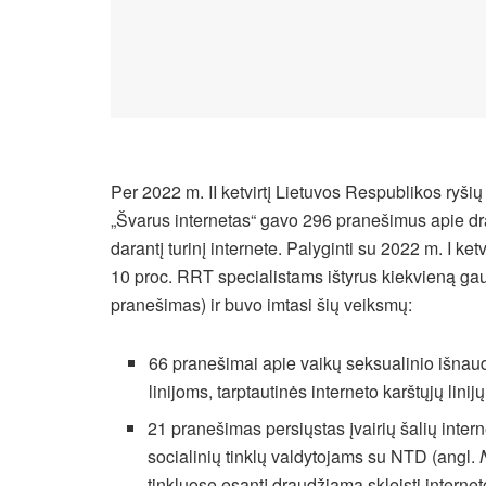
Per 2022 m. II ketvirtį Lietuvos Respublikos ryšių
„Švarus internetas“ gavo 296 pranešimus apie dr
darantį turinį internete. Palyginti su 2022 m. I 
10 proc. RRT specialistams ištyrus kiekvieną gau
pranešimas) ir buvo imtasi šių veiksmų:
66 pranešimai apie vaikų seksualinio išnaudo
linijoms, tarptautinės interneto karštųjų li
21 pranešimas persiųstas įvairių šalių inter
socialinių tinklų valdytojams su NTD (angl.
tinkluose esantį draudžiamą skleisti internet