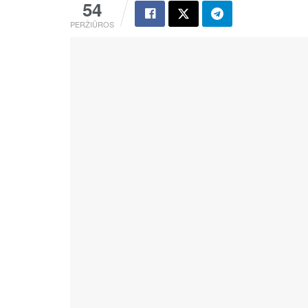
54
PERŽIŪROS